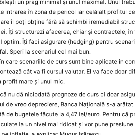
bileşti un prag minimal şi unul maximal. Unul treb
 intrarea în zona de pericol iar celălalt profitul c
are îl poţi obţine fără să schimbi iremediabil stru
i. Îţi structurezi afacerea, chiar şi contractele, în
l optim. Îţi faci asigurare (hedging) pentru scenari
fal. Speri la scenariul cel mai bun.
 în care scenariile de curs sunt bine aplicate în co
ontează cât va fi cursul valutar. El va face doar di
n profit mare şi unul mic.
că nu dă niciodată prognoze de curs ci doar asigu
ul de vreo depreciere, Banca Naţională s-a arătat
ată de bugetele făcute la 4,47 lei/euro. Pentru că pr
alculate la un nivel mai ridicat şi vor pune presiune
pe inflaţie, a explicat Mugur Isărescu.