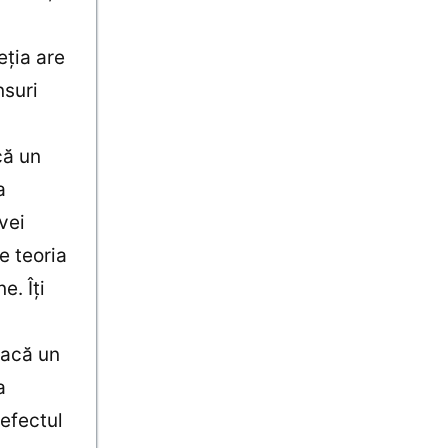
eţia are
nsuri
că un
a
vei
e teoria
e. Îţi
Dacă un
a
 efectul