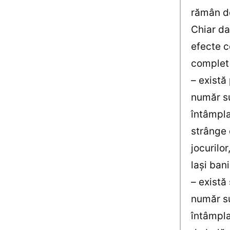
rămân do
Chiar da
efecte c
complet
– există
număr su
întâmpla
strânge 
jocurilor
laşi bani
– există
număr su
întâmpla