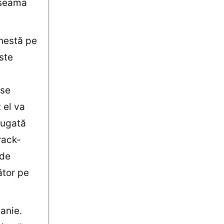
e seama
nestă pe
este
 se
 el va
ăugată
rack-
rde
ător pe
anie.