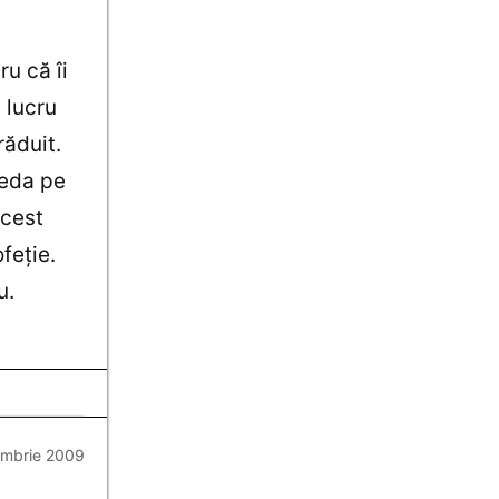
u că îi
, lucru
răduit.
neda pe
acest
feţie.
u.
embrie 2009