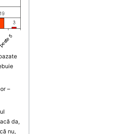
bazate
ebuie
tor –
ul
Dacă da,
acă nu,