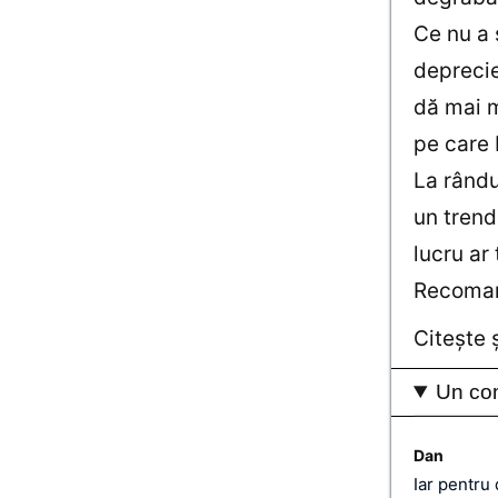
Ce nu a 
deprecie
dă mai m
pe care B
La rându
un trend
lucru ar
Recomand
Citeşte 
Un co
Dan
Iar pentru 