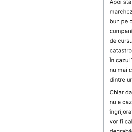
Apoi sta
marcheze
bun pe c
companie
de cursu
catastro
În cazul
nu mai c
dintre u
Chiar da
nu e caz
îngrijor
vor fi c
degrabă 