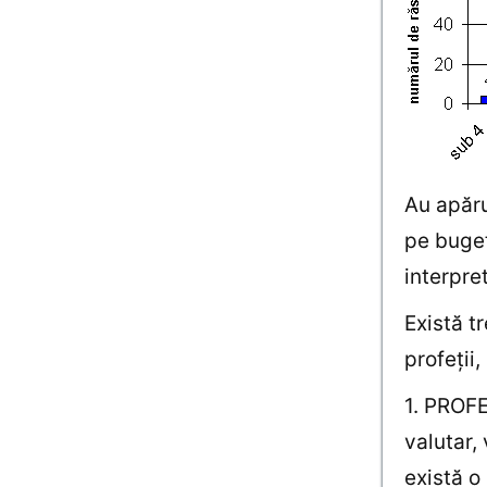
Au apăru
pe buget
interpre
Există tr
profeţii
1. PROFE
valutar,
există o