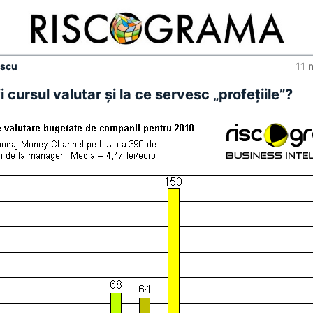
escu
11 
i cursul valutar şi la ce servesc „profeţiile”?