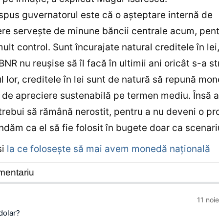
spus guvernatorul este că o aşteptare internă de
re serveşte de minune băncii centrale acum, pentr
ult control. Sunt încurajate natural creditele în lei
NR nu reuşise să îl facă în ultimii ani oricât s-a st
l lor, creditele în lei sunt de natură să repună mo
 de apreciere sustenabilă pe termen mediu. Însă 
 trebui să rămână nerostit, pentru a nu deveni o pro
ăm ca el să fie folosit în bugete doar ca scenari
şi
la ce foloseşte să mai avem monedă naţională
mentariu
11 noi
dolar?