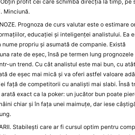
 Obţin profit cei care schimbă direcţia la timp, p
i. Minciună.
OZE. Prognoza de curs valutar este o estimare o
rmaţiilor, educaţiei şi inteligenţei analistului. Ea 
n nume propriu şi asumată de companie. Există
una rate de eşec, însă pe termen lung prognozele
ntr-un trend. Cu cât analistul este mai bun, cu atât
ată de eşec mai mică şi va oferi astfel valoare ad
i faţă de competitorii cu analişti mai slabi. Însă t
 arată exact ca la poker: un jucător bun poate pie
âini chiar şi în faţa unei maimuţe, dar iese câştig
ung.
RII. Stabileşti care ar fi cursul optim pentru comp