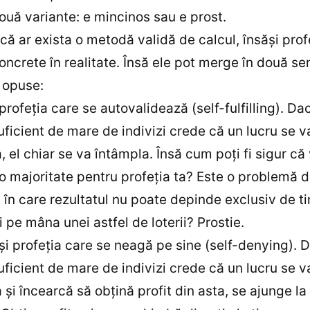
uă variante: e mincinos sau e prost.
că ar exista o metodă validă de calcul, însăşi prof
oncrete în realitate. Însă ele pot merge în două se
 opuse:
 profeţia care se autovalidează (self-fulfilling). Da
ficient de mare de indivizi crede că un lucru se v
, el chiar se va întâmpla. Însă cum poţi fi sigur că 
o majoritate pentru profeţia ta? Este o problemă d
, în care rezultatul nu poate depinde exclusiv de tin
i pe mâna unei astfel de loterii? Prostie.
 şi profeţia care se neagă pe sine (self-denying). 
ficient de mare de indivizi crede că un lucru se v
 şi încearcă să obţină profit din asta, se ajunge la