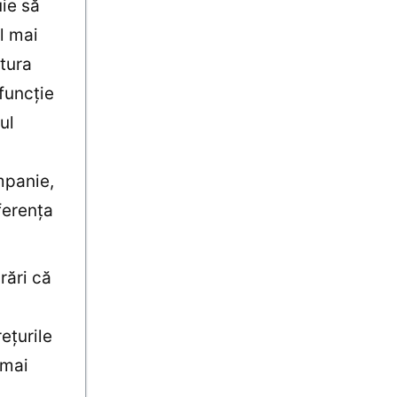
uie să
el mai
ctura
 funcţie
ul
mpanie,
ferenţa
rări că
eţurile
 mai