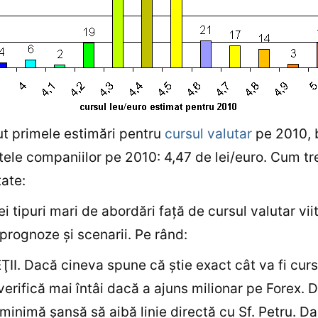
t primele estimări pentru
cursul valutar
pe 2010, 
ele companiilor pe 2010: 4,47 de lei/euro. Cum tr
tate:
ei tipuri mari de abordări faţă de cursul valutar vii
, prognoze şi scenarii. Pe rând:
ŢII. Dacă cineva spune că ştie exact cât va fi curs
 verifică mai întâi dacă a ajuns milionar pe Forex. 
 minimă şansă să aibă linie directă cu Sf. Petru. D