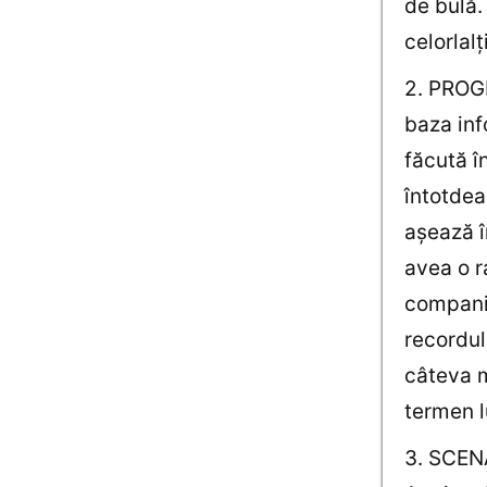
de bulă.
celorlalţ
2. PROGN
baza info
făcută î
întotdea
aşează î
avea o r
companie
recordul
câteva m
termen l
3. SCENA