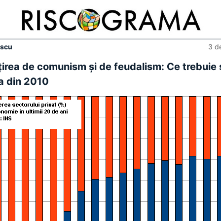
escu
3 d
irea de comunism şi de feudalism: Ce trebuie 
a din 2010