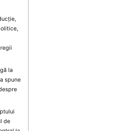
ducţie,
litice,
regii
rgă la
 a spune
 despre
ptului
l de
entral la