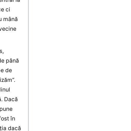
ce ci
cu mână
 vecine
s,
 de până
pe de
izăm”.
inul
ă. Dacă
spune
ost în
ţia dacă