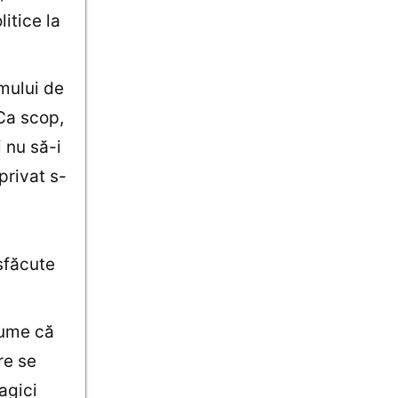
itice la
emului de
 Ca scop,
i nu să-i
privat s-
isfăcute
sume că
re se
ragici