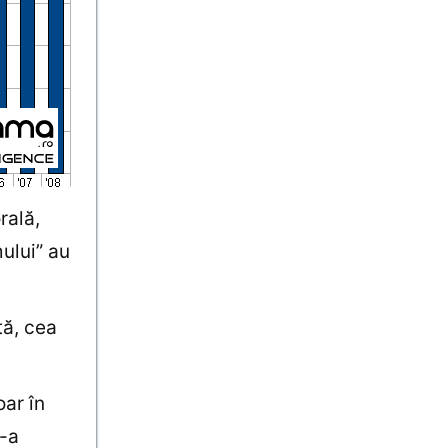
rală,
mului” au
tă, cea
ar în
s-a