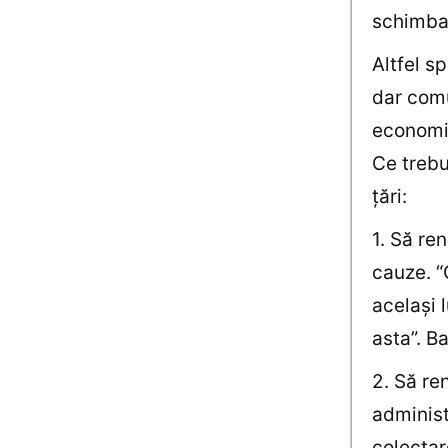
schimba
Altfel s
dar comu
economic
Ce trebu
ţări:
1. Să re
cauze. “
acelaşi 
asta”. B
2. Să re
administ
colectar