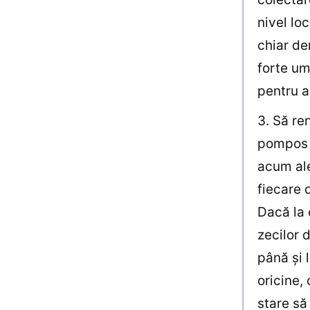
nivel lo
chiar de
forte um
pentru a
3. Să re
pompos i
acum ale
fiecare 
Dacă la 
zecilor 
până şi 
oricine,
stare să