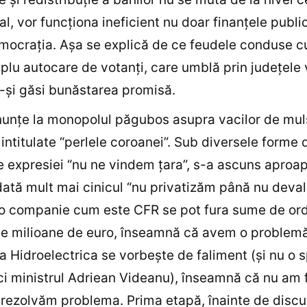
cal, vor funcţiona ineficient nu doar finanţele publi
mocraţia. Aşa se explică de ce feudele conduse 
plu autocare de votanţi, care umblă prin judeţele
-şi găsi bunăstarea promisă.
nunţe la monopolul păgubos asupra vacilor de mul
ntitulate “perlele coroanei”. Sub diversele forme
 expresiei “nu ne vindem ţara”, s-a ascuns aproa
dată mult mai cinicul “nu privatizăm până nu deval
o companie cum este CFR se pot fura sume de ord
de milioane de euro, înseamnă că avem o problem
la Hidroelectrica se vorbeşte de faliment (şi nu o 
 ci ministrul Adriean Videanu), înseamnă că nu am f
 rezolvăm problema. Prima etapă, înainte de discu