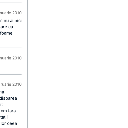
anuarie 2010
m nu ai nici
pare ca
e foame
anuarie 2010
bruarie 2010
ima
 disparea
it
ram tara
tatii
ilor ceea