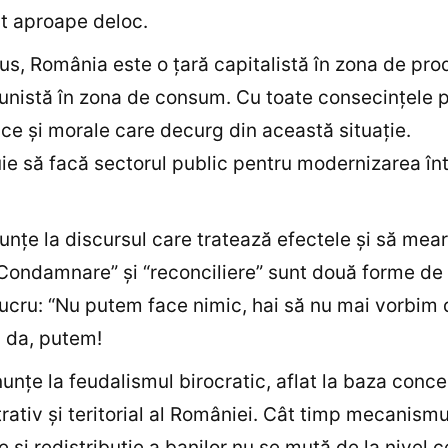
t aproape deloc.
pus, România este o ţară capitalistă în zona de pro
nistă în zona de consum. Cu toate consecinţele po
e şi morale care decurg din această situaţie.
ie să facă sectorul public pentru modernizarea înt
nunţe la discursul care tratează efectele şi să mea
Condamnare” şi “reconciliere” sunt două forme de
lucru: “Nu putem face nimic, hai să nu mai vorbim
a da, putem!
nunţe la feudalismul birocratic, aflat la baza conce
rativ şi teritorial al României. Cât timp mecanismu
e şi redistribuţie a banilor nu se mută de la nivel c