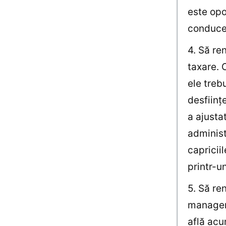
este opo
conducer
4. Să re
taxare. 
ele treb
desfiinţ
a ajusta
administ
capriciil
printr-u
5. Să re
manageri
află acum