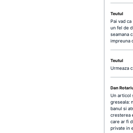
Teutul
Pai vad ca 
un fel de d
seamana cu
impreuna cu
Teutul
Urmeaza c
Dan Rotari
Un articol 
greseala: 
banul si at
cresterea 
care ar fi 
private in