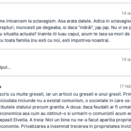
14 i
ne intoarcem la sclavagism. Asa arata datele. Adica in sclavagis
repturi, muncesti pe degeaba, si daca "mârâi", jap jap. Nu vi se 
 situatia actuala? Inainte iti luau capul, acum te lasa sa mori d
 toata familia (nu esti cu noi, esti impotriva noastra).
14 i
ipul…
17 fe
u
scris cu multe greseli, iar un articol cu greseli e unul gresit. Pr
niciodata niciunde nu a existat comunism, o societate in care va
ributele statului precum granita. A doua: daca feudalii ar fi urmar
economica asa cum au obtinut-o si urmarit-o comunistii acum e
depasit Elvetia. A treia: Nici un bine nu ne-a facut aparitia proprie
 economie. Privatizarea a insemnat trecerea in proprietatea inviz