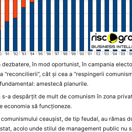
 dezbatere, în mod oportunist, în campania electo
a “reconcilierii”, cât şi cea a “respingerii comunis
 fundamental: amestecă planurile.
s-a despărţit de mult de comunism în zona priva
e economia să funcţioneze.
 comunismului ceauşist, de tip feudal, au rămas do
stat, acolo unde stilul de management public nu 