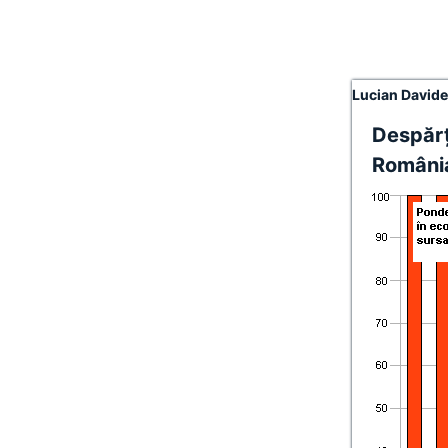
Lucian David
Despărţ
Români