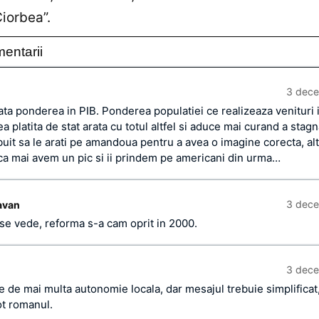
Ciorbea”.
entarii
3 dece
rata ponderea in PIB. Ponderea populatiei ce realizeaza venituri 
ea platita de stat arata cu totul altfel si aduce mai curand a stag
ebuit sa le arati pe amandoua pentru a avea o imagine corecta, alt
ca mai avem un pic si ii prindem pe americani din urma…
3 dece
avan
e vede, reforma s-a cam oprit in 2000.
3 dece
e de mai multa autonomie locala, dar mesajul trebuie simplificat
ot romanul.