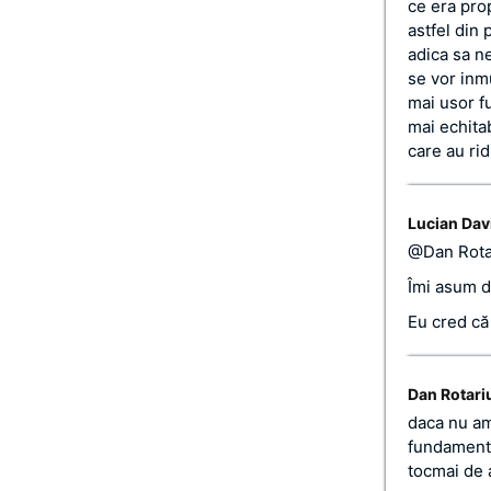
ce era prop
astfel din 
adica sa n
se vor inmu
mai usor fu
mai echita
care au ri
Lucian Dav
@Dan Rota
Îmi asum da
Eu cred că
Dan Rotari
daca nu am 
fundament
tocmai de 