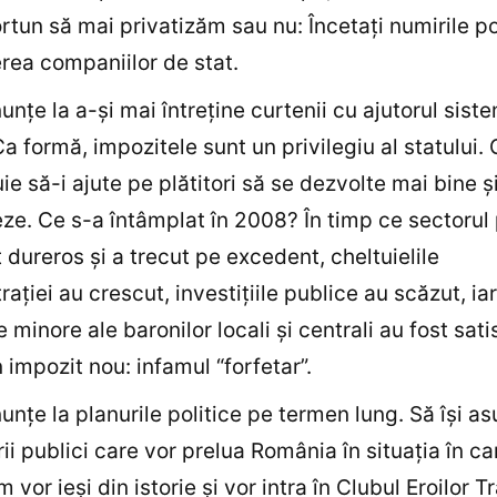
rtun să mai privatizăm sau nu: Încetaţi numirile pol
ea companiilor de stat.
nunţe la a-şi mai întreţine curtenii cu ajutorul sist
Ca formă, impozitele sunt un privilegiu al statului.
uie să-i ajute pe plătitori să se dezvolte mai bine ş
eze. Ce s-a întâmplat în 2008? În timp ce sectorul 
t dureros şi a trecut pe excedent, cheltuielile
raţiei au crescut, investiţiile publice au scăzut, iar
e minore ale baronilor locali şi centrali au fost sat
n impozit nou: infamul “forfetar”.
nunţe la planurile politice pe termen lung. Să îşi a
i publici care vor prelua România în situaţia în ca
 vor ieşi din istorie şi vor intra în Clubul Eroilor T