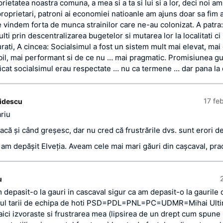
rietatea noastra comuna, a mea si a ta si lui si a lor, deci noi am 
proprietari, patroni ai economiei natioanle am ajuns doar sa fim 
e vindem forta de munca strainilor care ne-au colonizat. A patra:
lti prin descentralizarea bugetelor si mutarea lor la localitati ci 
rati, A cincea: Socialsimul a fost un sistem mult mai elevat, mai
bil, mai performant si de ce nu … mai pragmatic. Promisiunea g
dicat socialsimul erau respectate … nu ca termene … dar pana la 
17 fe
idescu
riu
că şi când greşesc, dar nu cred că frustrările dvs. sunt erori d
 am depăşit Elveţia. Aveam cele mai mari găuri din caşcaval, pra
u
depasit-o la gauri in cascaval sigur ca am depasit-o la gaurile 
ul tarii de echipa de hoti PSD=PDL=PNL=PC=UDMR=Mihai Ultim
aici izvoraste si frustrarea mea (lipsirea de un drept cum spune