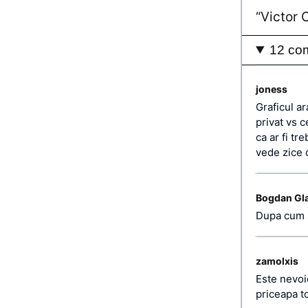
“Victor 
12 com
joness
Graficul a
privat vs c
ca ar fi tr
vede zice 
Bogdan Gl
Dupa cum s
zamolxis
Este nevoi
priceapa t