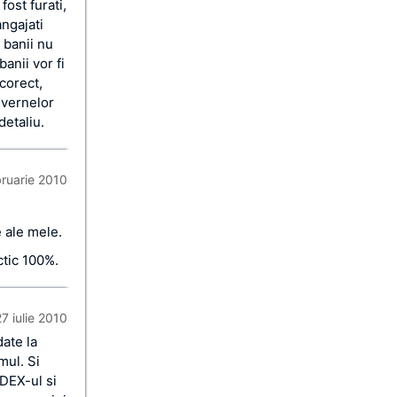
fost furati,
angajati
 banii nu
banii vor fi
 corect,
uvernelor
detaliu.
bruarie 2010
e ale mele.
ctic 100%.
27 iulie 2010
date la
ul. Si
 DEX-ul si