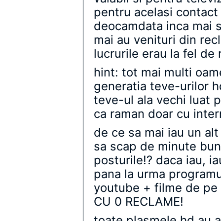
pentru acelasi contact
deocamdata inca mai sun
mai au venituri din re
lucrurile erau la fel de 
hint: tot mai multi oam
generatia teve-urilor 
teve-ul ala vechi luat p
ca raman doar cu inter
de ce sa mai iau un alt
sa scap de minute bun
posturile!? daca iau, ia
pana la urma programul 
youtube + filme de pe
CU 0 RECLAME!
toate plasmele hd au a