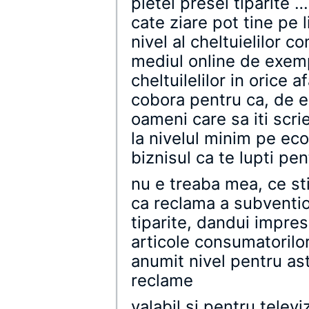
pietei presei tiparite …
cate ziare pot tine pe l
nivel al cheltuielilor c
mediul online de exemp
cheltuilelilor in orice 
cobora pentru ca, de e
oameni care sa iti scrie
la nivelul minim pe e
biznisul ca te lupti pe
nu e treaba mea, ce st
ca reclama a subvention
tiparite, dandui impresi
articole consumatorilor
anumit nivel pentru as
reclame
valabil si pentru televiz