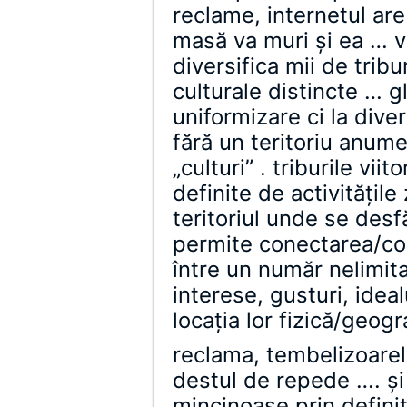
reclame, internetul are
masă va muri şi ea … v
diversifica mii de tribur
culturale distincte … g
uniformizare ci la diver
fără un teritoriu anum
„culturi” . triburile viit
definite de activităţile
teritoriul unde se des
permite conectarea/co
între un număr nelimit
interese, gusturi, ideal
locaţia lor fizică/geogr
reclama, tembelizoarel
destul de repede …. şi 
mincinoase prin definiţ