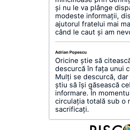
şi nu le va plânge disp
modeste informaţii, di
ajutorul fratelui mai 
când le caut şi am nev
Adrian Popescu
Oricine ştie să citeasc
descurcă în faţa unui 
Mulţi se descurcă, dar 
ştiu să îşi găsească c
informare. În momentul
circulaţia totală sub o m
sacrificaţi.