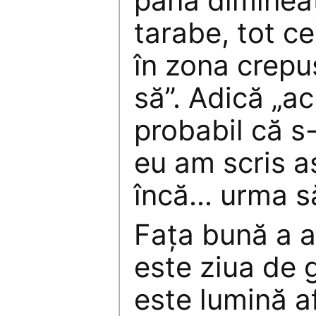
până diminea
tarabe, tot ce
în zona crepu
să”. Adică „ac
probabil că s
eu am scris as
încă… urma să
Faţa bună a ac
este ziua de g
este lumină af