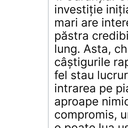
investiţie iniţ
mari are inter
păstra credib
lung. Asta, ch
câştigurile rap
fel stau lucru
intrarea pe p
aproape nimi
compromis, un
o poate lua u