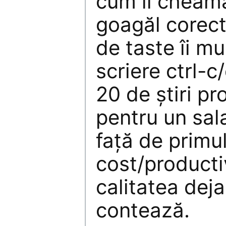
cum îl cheam
goagăl corect
de taste îi mu
scriere ctrl-c
20 de ştiri pro
pentru un sal
faţă de primul
cost/productiv
calitatea dej
contează.