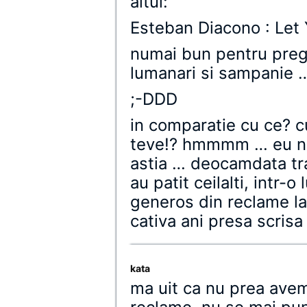
altul:
Esteban Diacono : Let 
numai bun pentru prega
lumanari si sampanie 
;-DDD
in comparatie cu ce? cu
teve!? hmmmm … eu nu 
astia … deocamdata tra
au patit ceilalti, intr-
generos din reclame la
cativa ani presa scrisa
kata
ma uit ca nu prea avem