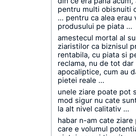
din ce era pana acum, 
pentru multi obisnuiti
… pentru ca alea erau v
produsului pe piata …
amestecul mortal al sur
ziaristilor ca biznisul p
rentabila, cu piata si
reclama, nu de tot dar 
apocaliptice, cum au da
pietei reale …
unele ziare poate pot 
mod sigur nu cate sunt
la alt nivel calitativ …
habar n-am cate ziare 
care e volumul potentia