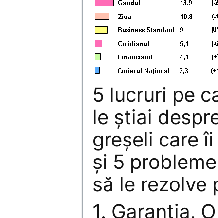
5 lucruri pe c
le ştiai despr
greşeli care î
şi 5 probleme
să le rezolve 
1. Garanţia. 