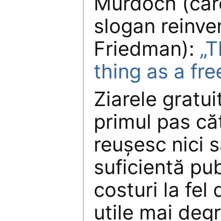
Murdoch (car
slogan reinve
Friedman):
„T
thing as a fr
Ziarele gratui
primul pas că
reuşesc nici 
suficientă pub
costuri la fel
utile mai deg