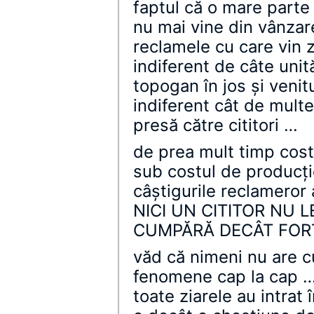
faptul că o mare parte 
nu mai vine din vânzarea
reclamele cu care vin z
indiferent de câte unit
topogan în jos şi venitu
indiferent cât de multe
presă către cititori …
de prea mult timp cost
sub costul de producţ
câştigurile reclameror
NICI UN CITITOR NU L
CUMPĂRĂ DECÂT FOR
văd că nimeni nu are c
fenomene cap la cap …
toate ziarele au intrat 