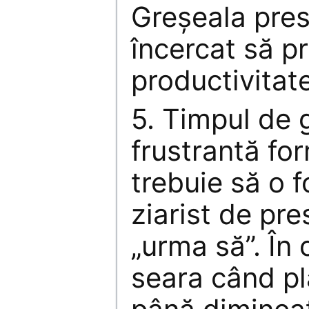
Greşeala prese
încercat să pr
productivitat
5. Timpul de 
frustrantă fo
trebuie să o 
ziarist de pre
„urma să”. În 
seara când pla