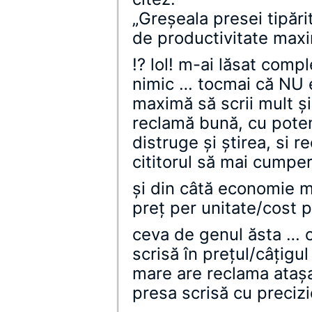
„Greşeala presei tipări
de productivitate maxi
!? lol! m-ai lăsat comp
nimic … tocmai că NU e
maximă să scrii mult ş
reclamă bună, cu poten
distruge şi ştirea, si r
cititorul să mai cumpe
şi din câtă economie ma
preţ per unitate/cost p
ceva de genul ăsta … 
scrisă în preţul/câţigu
mare are reclama ataşa
presa scrisă cu preci