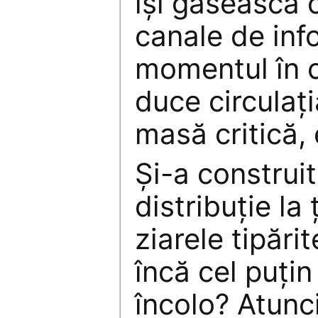
îşi găsească 
canale de inf
momentul în c
duce circulaţi
masă critică, e
Şi-a construit
distribuţie la
ziarele tipări
încă cel puţi
încolo? Atunci