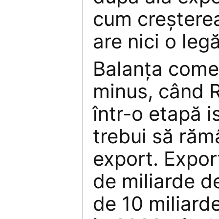
cum creșterea
are nici o legă
Balanța comer
minus, când 
într-o etapă i
trebui să răm
export. Export
de miliarde de
de 10 miliard