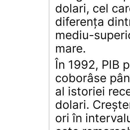
dolari, cel ca
diferența dint
mediu-superio
mare.
În 1992, PIB 
coborâse pân
al istoriei re
dolari. Creșt
ori în interva