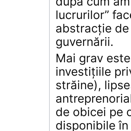
după cum am 
lucrurilor” fa
abstracție d
guvernării.
Mai grav este
investițiile pr
străine), lips
antreprenorial
de obicei pe o
disponibile în