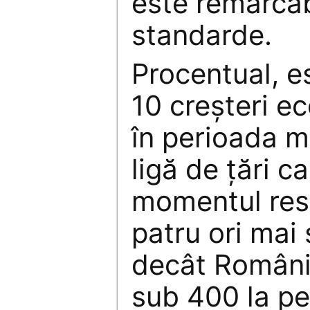
este remarcab
standarde.
Procentual, e
10 creșteri e
în perioada m
ligă de țări c
momentul resp
patru ori mai 
decât România
sub 400 la p