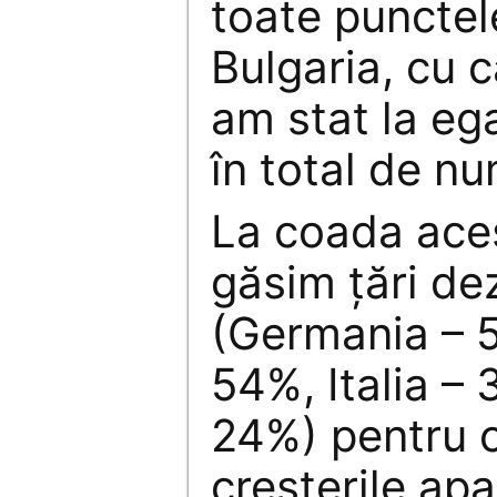
toate punctel
Bulgaria, cu 
am stat la ega
în total de nu
La coada ace
găsim țări de
(Germania – 
54%, Italia –
24%) pentru c
creșterile apa