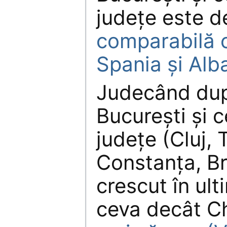
județe este de
comparabilă c
Spania și Alb
Judecând dup
București și 
județe (Cluj, 
Constanța, Br
crescut în ult
ceva decât C