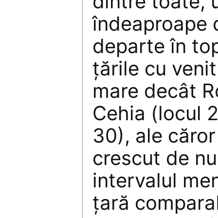
dintre toate,
îndeaproape 
departe în top
țările cu veni
mare decât R
Cehia (locul 2
30), ale căro
crescut de num
intervalul me
țară compara