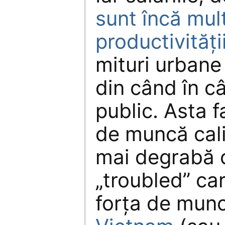
sunt încă mul
productivități
mituri urbane
din când în câ
public. Asta f
de muncă cali
mai degrabă c
„troubled” ca
forța de munc