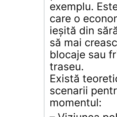
exemplu. Este
care o econo
ieșită din săr
să mai creasc
blocaje sau fr
traseu.
Există teoret
scenarii pent
momentul: