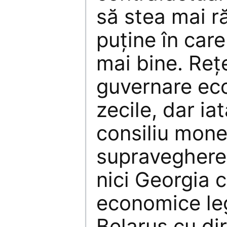
să stea mai r
puține în care
mai bine. Reț
guvernare ec
zecile, dar ia
consiliu mone
supraveghere f
nici Georgia c
economice leg
Belarus cu dir