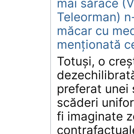
mai sărace (V
Teleorman) n-
măcar cu med
menționată c
Totuși, o creș
dezechilibrat
preferat unei
scăderi unifor
fi imaginate z
contrafactuale