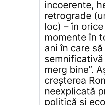
incoerente, h
retrograde (u
loc) – în oric
momente în to
ani în care să
semnificativă
merg bine”. A
creșterea Ro
neexplicată pn
politică și e