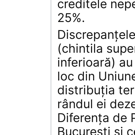
creditele nep
25%.
Discrepanțele 
(chintila supe
inferioară) au
loc din Uniun
distribuția ter
rândul ei deze
Diferența de P
București și 