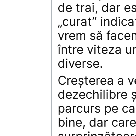
de trai, dar e
„curat” indic
vrem să face
între viteza 
diverse.
Creșterea a v
dezechilibre 
parcurs pe ca
bine, dar care