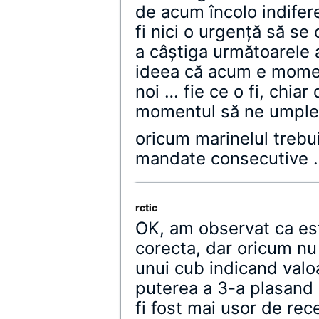
de acum încolo indifer
fi nici o urgenţă să se
a câştiga următoarele 
ideea că acum e momen
noi … fie ce o fi, chia
momentul să ne umplem
oricum marinelul trebu
mandate consecutive 
rctic
OK, am observat ca est
corecta, dar oricum nu
unui cub indicand valoa
puterea a 3-a plasand 
fi fost mai usor de re