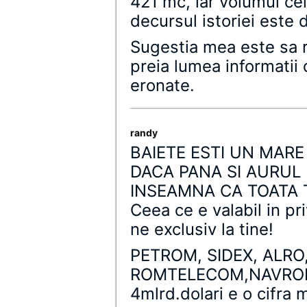
421 mc, iar volumul ce
decursul istoriei este
Sugestia mea este sa re
preia lumea informatii 
eronate.
randy
BAIETE ESTI UN MARE
DACA PANA SI AURUL
INSEAMNA CA TOATA 
Ceea ce e valabil in pr
ne exclusiv la tine!
PETROM, SIDEX, ALRO
ROMTELECOM,NAVROM c
4mlrd.dolari e o cifra