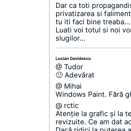
Dar ca toti propagandis
privatizarea si faliment
tu iti faci bine treaba…
Luati voi totul si noi 
slugilor…
Lucian Davidescu
@ Tudor
🙂 Adevărat
@ Mihai
Windows Paint. Fără g
@ rctic
Atenţie la grafic şi la 
revizuite. Ce am dat ac
Dacă ridici la puterea a