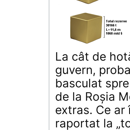
La cât de hot
guvern, probab
basculat spre
de la Roşia M
extras. Ce ar
raportat la „t