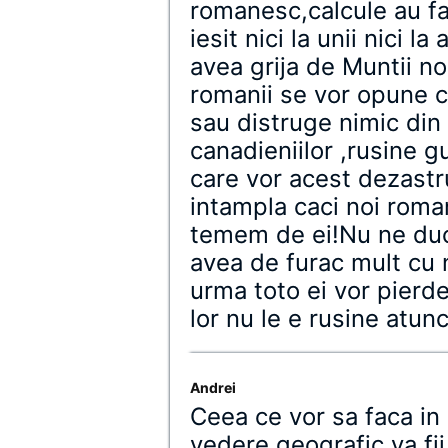
romanesc,calcule au facu
iesit nici la unii nici l
avea grija de Muntii no
romanii se vor opune cu
sau distruge nimic din
canadieniilor ,rusine g
care vor acest dezastr
intampla caci noi roma
temem de ei!Nu ne duc 
avea de furac mult cu 
urma toto ei vor pierde
lor nu le e rusine atun
Andrei
Ceea ce vor sa faca in
vedere geografic va fi