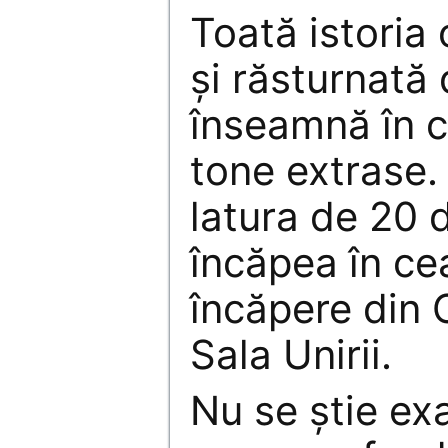
Toată istoria
şi răsturnată 
înseamnă în c
tone extrase.
latura de 20 d
încăpea în ce
încăpere din 
Sala Unirii.
Nu se ştie ex