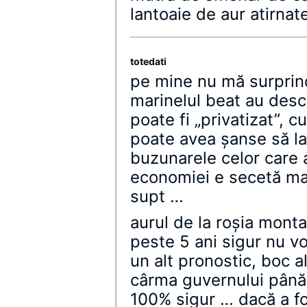
lantoaie de aur atirna
totedati
pe mine nu mă surprind
marinelul beat au desc
poate fi „privatizat”, c
poate avea şanse să la
buzunarele celor care 
economiei e secetă ma
supt …
aurul de la roşia monta
peste 5 ani sigur nu v
un alt pronostic, boc a
cârma guvernului până 
100% sigur … dacă a fo