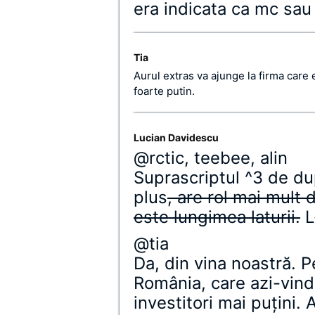
era indicata ca mc sau 
Tia
Aurul extras va ajunge la firma car
foarte putin.
Lucian Davidescu
@rctic, teebee, alin
Suprascriptul ^3 de dup
plus
, are rol mai mult 
este lungimea laturii.
L
@tia
Da, din vina noastră. 
România, care azi-vin
investitori mai puţini.