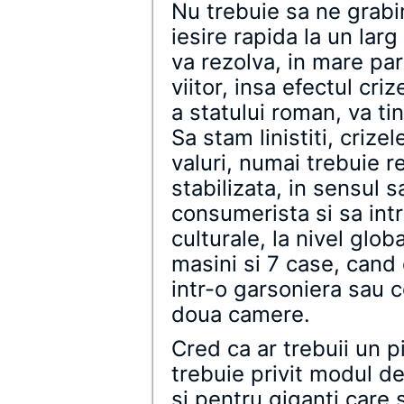
Nu trebuie sa ne grab
iesire rapida la un la
va rezolva, in mare par
viitor, insa efectul cri
a statului roman, va t
Sa stam linistiti, criz
valuri, numai trebuie r
stabilizata, in sensul 
consumerista si sa intre
culturale, la nivel glob
masini si 7 case, cand
intr-o garsoniera sau 
doua camere.
Cred ca ar trebuii un p
trebuie privit modul de 
si pentru giganti care