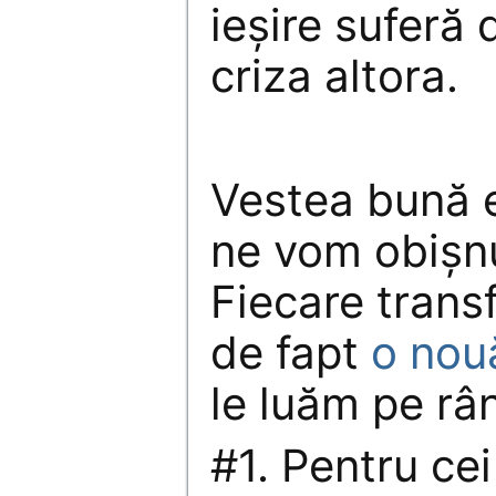
ieşire suferă 
criza altora.
Vestea bună e
ne vom obişnu
Fiecare tran
de fapt
o nou
le luăm pe râ
#1. Pentru cei