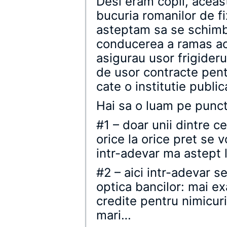
Desi eram copil, aceas
bucuria romanilor de fi
asteptam sa se schimbe
conducerea a ramas ace
asigurau usor frigiderul
de usor contracte pent
cate o institutie public
Hai sa o luam pe punct
#1 – doar unii dintre c
orice la orice pret se v
intr-adevar ma astept 
#2 – aici intr-adevar 
optica bancilor: mai e
credite pentru nimicur
mari…