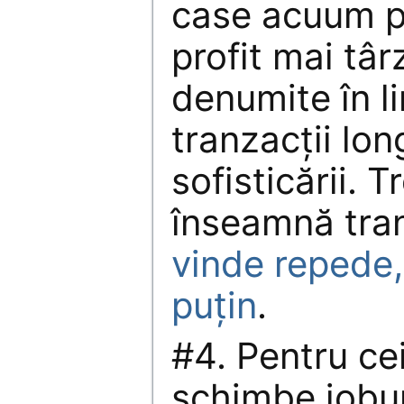
case acuum pe
profit mai târ
denumite în l
tranzacţii lo
sofisticării. 
înseamnă tran
vinde repede,
puţin
.
#4. Pentru cei
schimbe jobur