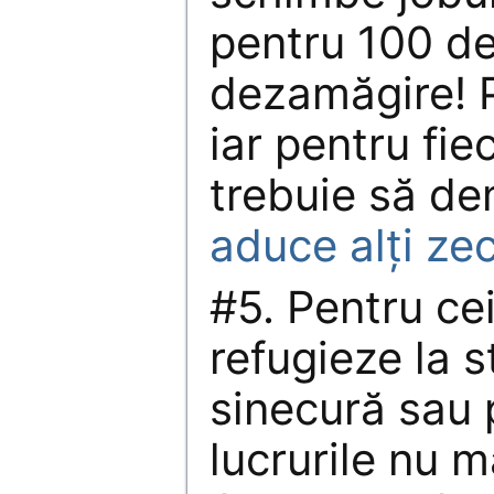
pentru 100 de 
dezamăgire! P
iar pentru fie
trebuie să d
aduce alţi ze
#5. Pentru cei
refugieze la s
sinecură sau 
lucrurile nu m