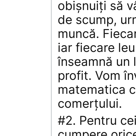
obişnuiţi să v
de scump, ur
muncă. Fiecar
iar fiecare leu
înseamnă un l
profit. Vom înv
matematica co
comerţului.
#2. Pentru ce
cumpere orice