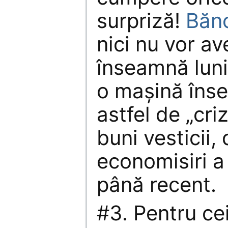
surpriză!
Bănc
nici nu vor a
înseamnă luni
o maşină înse
astfel de „cri
buni vesticii, 
economisiri 
până recent.
#3. Pentru ce