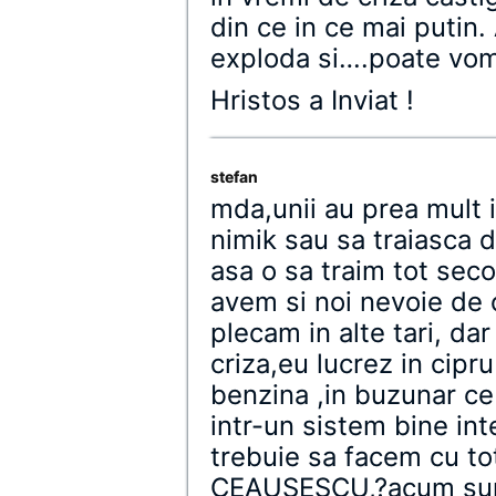
din ce in ce mai putin.
exploda si….poate vom
Hristos a Inviat !
stefan
mda,unii au prea mult i
nimik sau sa traiasca d
asa o sa traim tot secol
avem si noi nevoie de 
plecam in alte tari, da
criza,eu lucrez in cipru
benzina ,in buzunar ce
intr-un sistem bine in
trebuie sa facem cu to
CEAUSESCU,?acum sunt