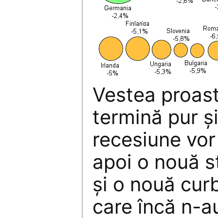
Vestea proast
termină pur ş
recesiune vor
apoi o nouă s
şi o nouă cur
care încă n-a