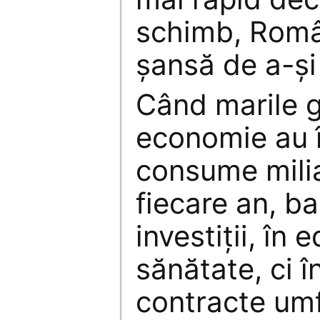
schimb, Român
şansă de a-şi 
Când marile g
economie au 
consume milia
fiecare an, ba
investiţii, în 
sănătate, ci în
contracte umf