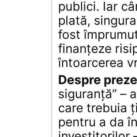
publici. Iar c
plată, singura
fost împrumut
finanţeze risi
întoarcerea v
Despre preze
siguranţă” – 
care trebuia ţi
pentru a da î
investitorilor 