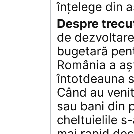
înţelege din a
Despre trecu
de dezvoltare 
bugetară pent
România a aş
întotdeauna sol
Când au venit 
sau bani din p
cheltuielile s
mai rapid decâ