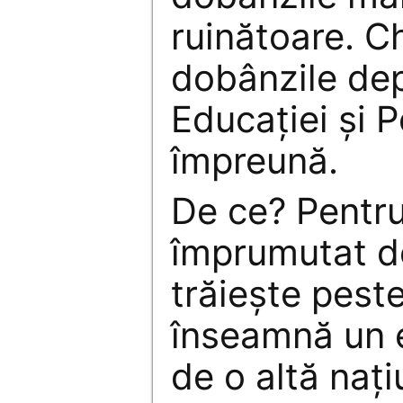
ruinătoare. Ch
dobânzile de
Educaţiei şi Po
împreună.
De ce? Pentru
împrumutat d
trăieşte peste
înseamnă un 
de o altă naţi