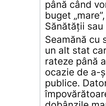
până când vo
buget „mare”, 
Sănătăţii sau 
Seamănă cu si
un alt stat ca
rateze până 
ocazie de a-ş
publice. Dator
împovărătoare
dobânzile mar