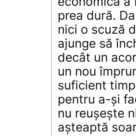
economică a f
prea dură. Da
nici o scuză
ajunge să înc
decât un acor
un nou împru
suficient timp
pentru a-şi f
nu reuşeşte n
aşteaptă soar