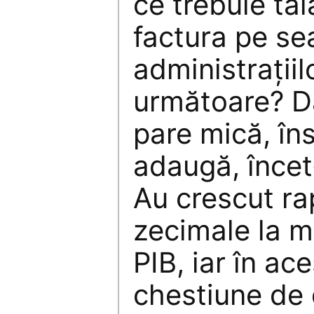
ce trebuie tă
factura pe s
administraţiil
următoare? Da
pare mică, în
adaugă, încet
Au crescut ra
zecimale la m
PIB, iar în ac
chestiune de 