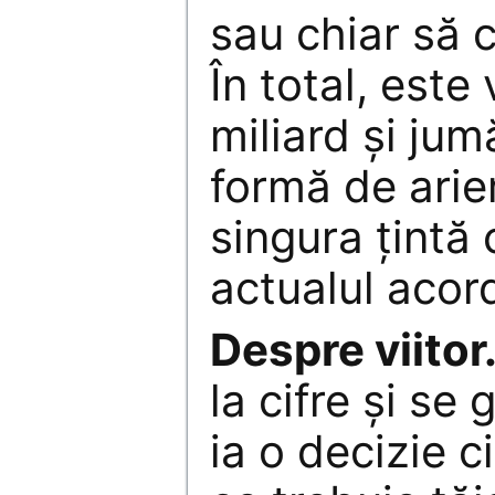
sau chiar să 
În total, este
miliard şi ju
formă de arie
singura ţintă
actualul acor
Despre viitor
la cifre şi se
ia o decizie 