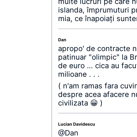
multe lucruri pe care n
islanda, împrumuturi 
mia, ce înapoiaţi sunt
Dan
apropo' de contracte 
patinuar "olimpic" la B
de euro … cica au facu
milioane . . .
( n'am ramas fara cuvi
despre acea afacere nu-
civilizata 😀 )
Lucian Davidescu
@Dan