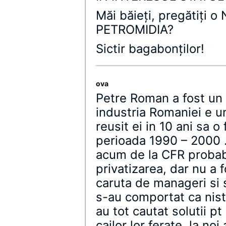
Măi băieţi, pregătiţi 
PETROMIDIA?
Sictir bagabonţilor!
ova
Petre Roman a fost un
industria Romaniei e u
reusit ei in 10 ani sa o 
perioada 1990 – 2000 .
acum de la CFR probabi
privatizarea, dar nu a f
caruta de manageri si s
s-au comportat ca niste
au tot cautat solutii pt
cailor lor ferate, la no