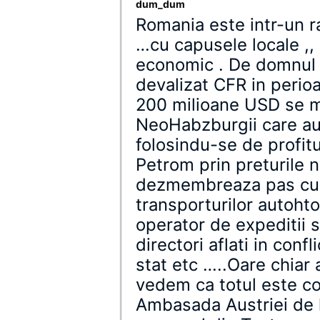
dum_dum
Romania este intr-un r
…cu capusele locale ,,
economic . De domnul 
devalizat CFR in perio
200 milioane USD se m
NeoHabzburgii care a
folosindu-se de profit
Petrom prin preturile 
dezmembreaza pas cu 
transporturilor autoh
operator de expeditii
directori aflati in conf
stat etc …..Oare chiar
vedem ca totul este c
Ambasada Austriei de 