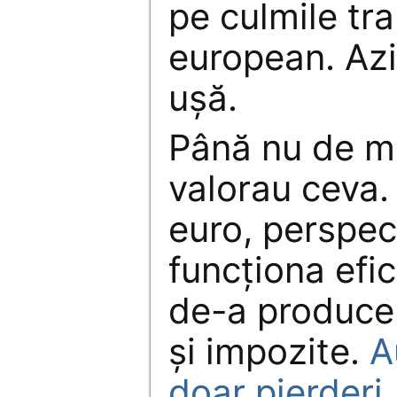
pe culmile tr
european. Azi
uşă.
Până nu de m
valorau ceva.
euro, perspec
funcţiona efi
de-a produce
şi impozite.
A
doar pierderi