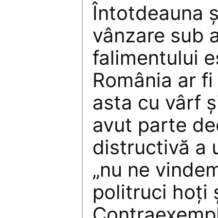
Întotdeauna ş
vânzare sub 
falimentului 
România ar fi 
asta cu vârf ş
avut parte de
distructivă a
„nu ne vindem
politruci hoţi 
Contraexempl