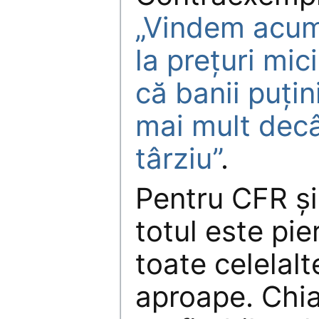
„Vindem acum
la preţuri mic
că banii puţi
mai mult decâ
târziu”
.
Pentru CFR şi
totul este pie
toate celelalte
aproape. Chi