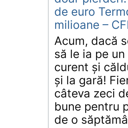
de euro Termo
milioane – CF
Acum, dacă se
să le ia pe u
curent şi căl
şi la gară! Fi
câteva zeci d
bune pentru p
de o săptămâ