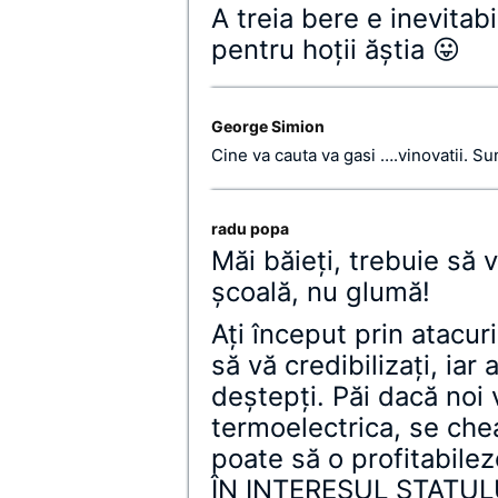
A treia bere e inevitab
pentru hoţii ăştia 😛
George Simion
Cine va cauta va gasi ….vinovatii. Su
radu popa
Măi băieţi, trebuie să 
şcoală, nu glumă!
Aţi început prin atacur
să vă credibilizaţi, iar 
deştepţi. Păi dacă noi
termoelectrica, se che
poate să o profitabil
ÎN INTERESUL STATU