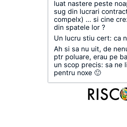
luat nastere peste noap
sug din lucrari contra
compelx) … si cine crez
din spatele lor ?
Un lucru stiu cert: ca 
Ah si sa nu uit, de ne
ptr poluare, erau pe ba
un scop precis: sa ne li
pentru noxe 🙂