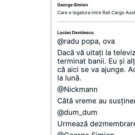
George Simion
Care e legatura intre Rail Cargo Aus
Lucian Davidescu
@radu popa, ova
Dacă vă uitaţi la telev
terminat banii. Eu şi al
că aici se va ajunge. A
la lună.
@Nickmann
Câtă vreme au susţiner
@dum_dum
Urmează dezmembrare