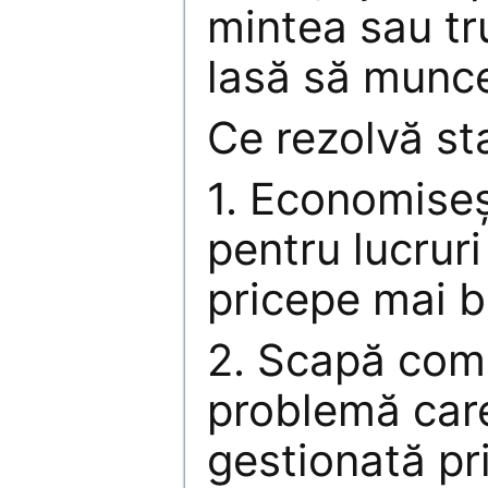
mintea sau tr
lasă să munc
Ce rezolvă sta
1. Economiseş
pentru lucruri
pricepe mai b
2. Scapă com
problemă care
gestionată p