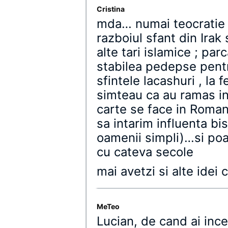
Cristina
mda… numai teocratie
razboiul sfant din Irak 
alte tari islamice ; par
stabilea pedepse pentr
sfintele lacashuri , la 
simteau ca au ramas in
carte se face in Roman
sa intarim influenta bis
oamenii simpli)…si poa
cu cateva secole
mai avetzi si alte idei 
MeTeo
Lucian, de cand ai inc