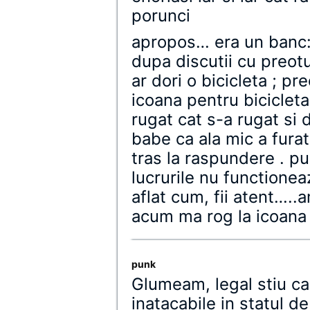
porunci
apropos… era un banc: 
dupa discutii cu preotu
ar dori o bicicleta ; pr
icoana pentru bicicleta
rugat cat s-a rugat si 
babe ca ala mic a furat 
tras la raspundere . pu
lucrurile nu functione
aflat cum, fii atent…..
acum ma rog la icoana 
punk
Glumeam, legal stiu ca 
inatacabile in statul d