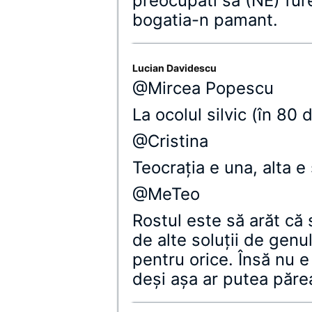
preocupati sa (NE) fur
bogatia-n pamant.
Lucian Davidescu
@Mircea Popescu
La ocolul silvic (în 80 d
@Cristina
Teocraţia e una, alta e 
@MeTeo
Rostul este să arăt că 
de alte soluţii de genu
pentru orice. Însă nu e
deşi aşa ar putea păre