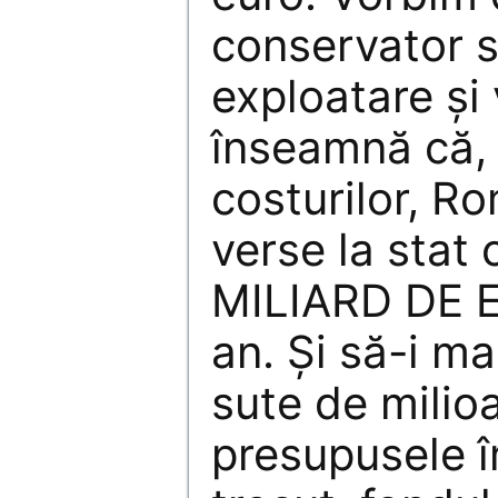
conservator 
exploatare şi
înseamnă că,
costurilor, Ro
verse la stat 
MILIARD DE E
an. Şi să-i m
sute de milio
presupusele î