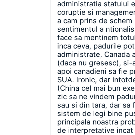
administratia statului 
coruptie si managemen
a cam prins de schem d
sentimentul a ntionalist
face sa mentinem totul
inca ceva, padurile pot 
administrate, Canada a
(daca nu gresesc), si-a
apoi canadieni sa fie pr
SUA. Ironic, dar intot
(China cel mai bun exe
zic sa ne vindem paduri
sau si din tara, dar sa 
sistem de legi bine pu
principala noastra prob
de interpretative incat