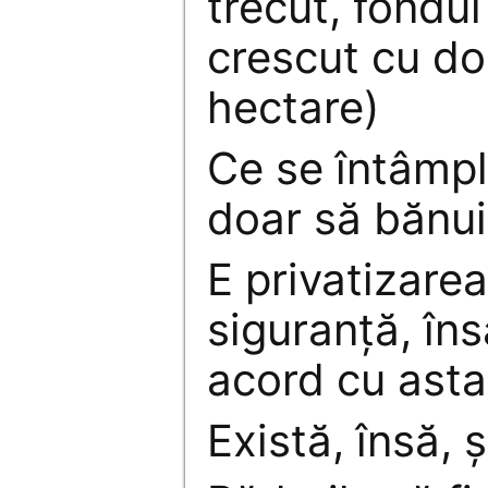
trecut, fondul
crescut cu do
hectare)
Ce se întâmpl
doar să bănu
E privatizarea
siguranţă, îns
acord cu asta
Există, însă, ş