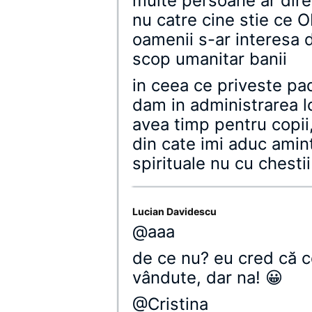
multe persoane ar direc
nu catre cine stie ce 
oamenii s-ar interesa 
scop umanitar banii
in ceea ce priveste pad
dam in administrarea lo
avea timp pentru copii,
din cate imi aduc amin
spirituale nu cu chesti
Lucian Davidescu
@aaa
de ce nu? eu cred că ce
vândute, dar na! 😀
@Cristina