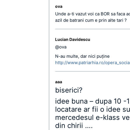
ova
Unde a-ti vazut voi ca BOR sa faca ac
azil de batrani cum e prin alte tari ?
Lucian Davidescu
@ova
N-au multe, dar nici puţine
http://www.patriarhia.ro/opera_social
aaa
biserici?
idee buna – dupa 10 -1
locatare ar fii o idee
mercedesul e-klass ve
din chirii ….