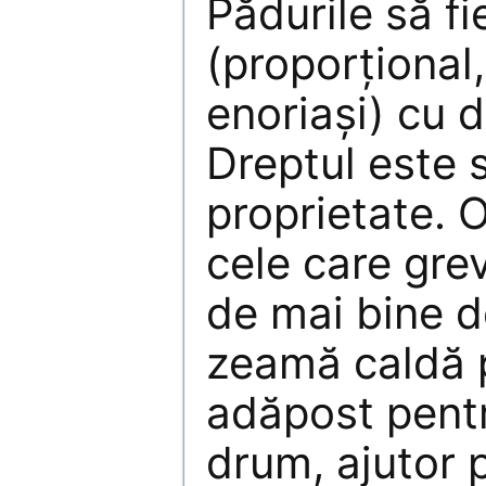
Pădurile să fi
(proporţional
enoriaşi) cu dr
Dreptul este 
proprietate. O
cele care gre
de mai bine d
zeamă caldă p
adăpost pentr
drum, ajutor 