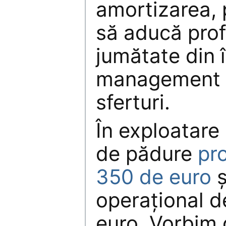
amortizarea, 
să aducă pro
jumătate din 
management b
sferturi.
În exploatare 
de pădure
pr
350 de euro
ş
operaţional d
euro. Vorbim 