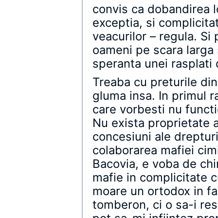
convis ca dobandirea lo
exceptia, si complicita
veacurilor – regula. S
oameni pe scara larga 
speranta unei rasplati 
Treaba cu preturile din
gluma insa. In primul r
care vorbesti nu funct
Nu exista proprietate a
concesiuni ale drepturi
colaborarea mafiei cimi
Bacovia, e voba de chi
mafie in complicitate c
moare un ortodox in fam
tomberon, ci o sa-i res