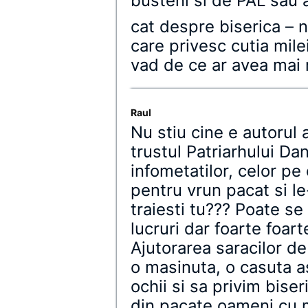
busteni si de PAL sau 
cat despre biserica – n
care privesc cutia mil
vad de ce ar avea mai 
Raul
Nu stiu cine e autorul a
trustul Patriarhului Dan
infometatilor, celor p
pentru vrun pacat si l
traiesti tu??? Poate se
lucruri dar foarte foart
Ajutorarea saracilor de
o masinuta, o casuta 
ochii si sa privim bise
din pacate oameni cu m