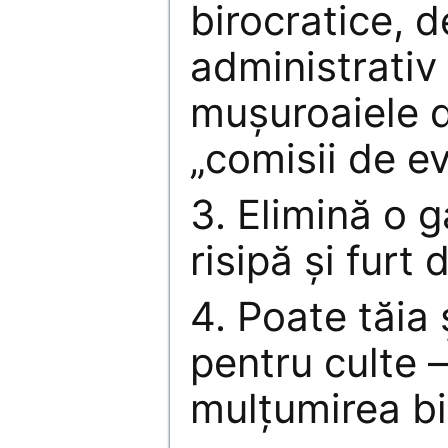
birocratice, d
administrativ 
muşuroaiele d
„comisii de ev
3. Elimină o 
risipă şi furt
4. Poate tăia ş
pentru culte –
mulţumirea bis