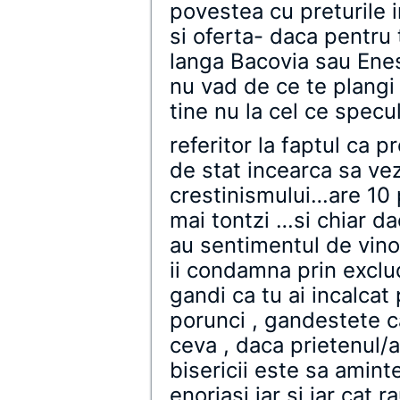
povestea cu preturile i
si oferta- daca pentru
langa Bacovia sau Enes
nu vad de ce te plangi
tine nu la cel ce specu
referitor la faptul ca p
de stat incearca sa ve
crestinismului…are 10 p
mai tontzi …si chiar da
au sentimentul de vinova
ii condamna prin exclu
gandi ca tu ai incalcat
porunci , gandestete ca
ceva , daca prietenul/a
bisericii este sa aminte
enoriasi iar si iar cat 