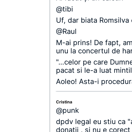
@tibi
Uf, dar biata Romsilva 
@Raul
M-ai prins! De fapt, am
unu la concertul de har
"…celor pe care Dumne
pacat si le-a luat minti
Aoleo! Asta-i procedur
Cristina
@punk
dpdv legal eu stiu ca "a
donatii , si nu e corec