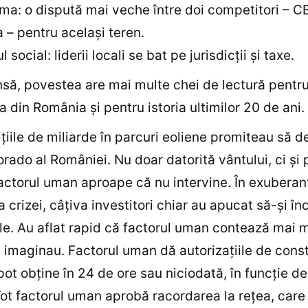
a: o dispută mai veche între doi competitori – CE
a – pentru acelaşi teren.
l social: liderii locali se bat pe jurisdicţii şi taxe.
însă, povestea are mai multe chei de lectură pentr
ea din România şi pentru istoria ultimilor 20 de ani.
tiţiile de miliarde în parcuri eoliene promiteau să d
orado al României. Nu doar datorită vântului, ci şi 
factorul uman aproape că nu intervine. În exuberan
a crizei, câţiva investitori chiar au apucat să-şi î
le. Au aflat rapid că factorul uman contează mai m
i imaginau. Factorul uman dă autorizaţiile de const
pot obţine în 24 de ore sau niciodată, în funcţie de
Tot factorul uman aprobă racordarea la reţea, care