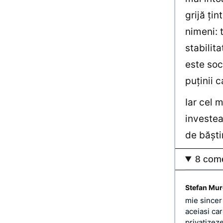
grijă ţin
nimeni: 
stabilita
este soc
puţinii 
Iar cel 
investea
de băşti
8 come
Stefan Mu
mie sincer
aceiasi ca
privatizez