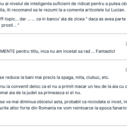
nu ai nivelul de inteligenta suficient de ridicat pentru a putea o
ila, iti recomand sa te rezumi la a comenta articolele lui Lucian.
ff-topic… dar … … ca in bancu' ala de zicea " daca as avea parte
rosti .. "
ENTE pentru titlu, inca nu am incetat sa rad … Fantastic!
2
se reduce la bani mai precis la spaga, mita, ciubuc, etc.
nu ia convenit deloc ca el nu a primit macar un leu de la aia cu 
mai aia de la judet sa primeasca si el nu.
e va mai diminua obiceiul asta, probabil ca niciodata si incet, i
urile altor forte din Romania ne vom reintoarce la epoca fanariot