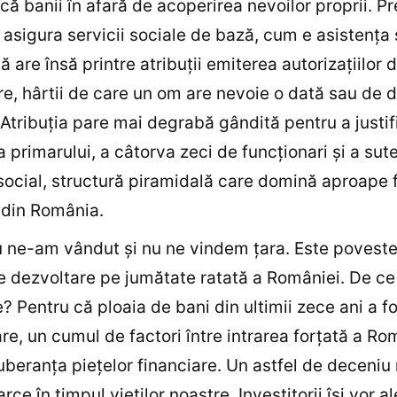
că banii în afară de acoperirea nevoilor proprii. P
 asigura servicii sociale de bază, cum e asistenţa 
 are însă printre atribuţii emiterea autorizaţiilor 
re, hârtii de care un om are nevoie o dată sau de d
. Atribuţia pare mai degrabă gândită pentru a justif
a primarului, a câtorva zeci de funcţionari şi a sut
 social, structură piramidală care domină aproape 
din România.
u ne-am vândut şi nu ne vindem ţara. Este povest
e dezvoltare pe jumătate ratată a României. De ce
? Pentru că ploaia de bani din ultimii zece ani a fo
re, un cumul de factori între intrarea forţată a Ro
uberanţa pieţelor financiare. Un astfel de deceniu
rce în timpul vieţilor noastre. Investitorii îşi vor a