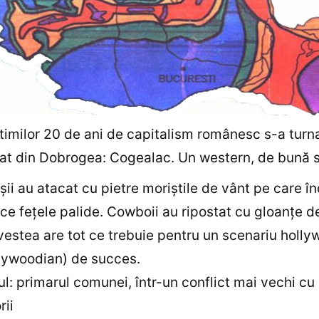
ltimilor 20 de ani de capitalism românesc s-a turnat
sat din Dobrogea: Cogealac. Un western, de bună
oşii au atacat cu pietre moriştile de vânt pe care î
dice feţele palide. Cowboii au ripostat cu gloanţe d
vestea are tot ce trebuie pentru un scenariu holl
lywoodian) de succes.
ul: primarul comunei, într-un conflict mai vechi cu
rii