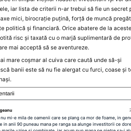
tele, iar lista de criterii n-ar trebui să fie un secret
taxe mici, birocraţie puţină, forţă de muncă pregăt
te politică şi financiară. Orice abatere de la aceste
otită risc şi taxată cu o marjă suplimentară de pro
care mai acceptă să se aventureze.
mai mare coşmar al cuiva care caută unde să-şi
scă banii este să nu fie alergat cu furci, coase şi 
naşi.
ntarii
rgeanu
 nu mi-e mila de oamenii care se plang ca mor de foame, in gen
re in anii 90 puneau mana pe ranga sa alunge investitorii ce dor
e marile uzine si combinate, iar acum pun mana pe pietre sa-i a