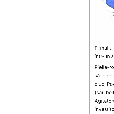
Filmul u
într-un 
Pieile-r
să le ri
ciuc. Po
(sau bol
Agitator
investito