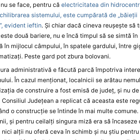
 nu se face, pentru că
electricitatea din hidrocentra
chilibrarea sistemului, este cumpărată de „băieţii
, evident ieftin
. Şi chiar dacă cineva reuşeşte să 
este două bariere, nu e încă timpul să se simtă în
ă în mijlocul câmpului, în spatele gardului, între gi
matizaţi. Peste gard pot zbura bolovani.
tura administrativă e făcută parcă împotriva inter
ului. În cazul menţionat, localnicii se arătau nemu
izaţia de construire a fost emisă de judeţ, şi nu de
Consiliul Judeţean a replicat că aceasta este reg
ând o construcţie se întinde în mai multe comune. 
nii, şi pentru ceilalţi singura miză era să încaseze 
, nici alţii nu oferă ceva în schimb şi nu ştiu pentr