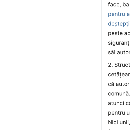
face, ba
pentru e
deştepţi”
peste ac
siguranţ
săi auto
2. Struc
cetăţean
că autor
comună. 
atunci c
pentru u
Nici unii