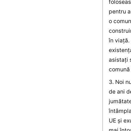
foloseas
pentru a
o comună
construi
în viaţă
existenţ
asistaţi
comună 
3. Noi n
de ani d
jumătate
întâmpla
UE şi ex
mai întoa