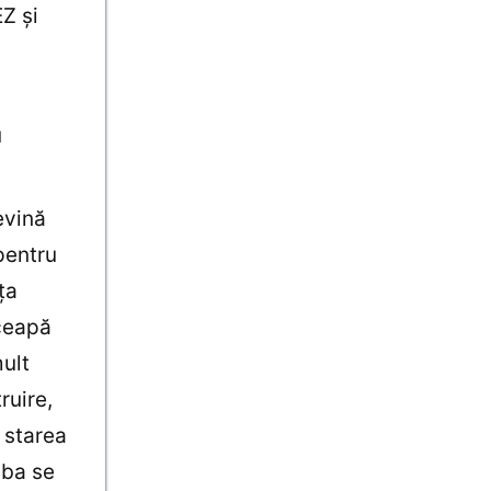
Z şi
u
evină
pentru
ţa
nceapă
ult
ruire,
 starea
 ba se