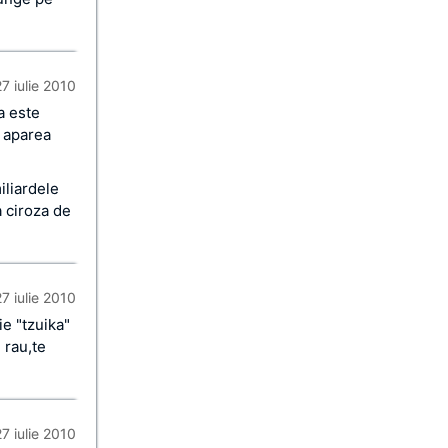
27 iulie 2010
a este
t aparea
iliardele
a ciroza de
27 iulie 2010
ie "tzuika"
 rau,te
27 iulie 2010