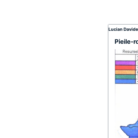
Lucian David
Pieile-r