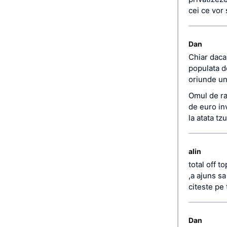
cei ce vor 
Dan
Chiar daca
populata d
oriunde un
Omul de ran
de euro in
la atata tzu
alin
total off t
,a ajuns sa
citeste pe
Dan