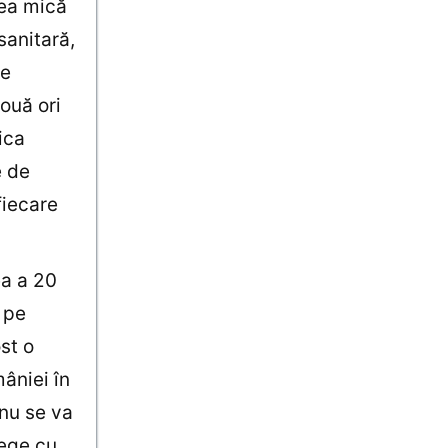
rea mică
sanitară,
de
ouă ori
ica
e de
fiecare
ea a 20
 pe
st o
mâniei în
 nu se va
lege cu