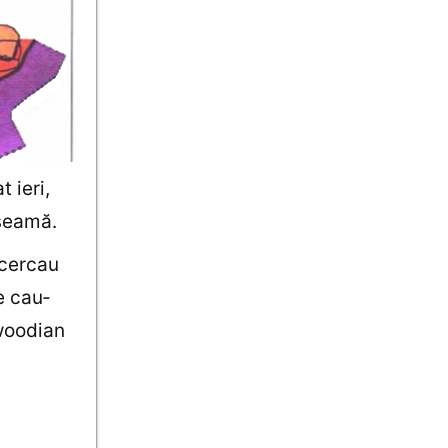
 ieri,
 seamă.
ncercau
e cau­
ywoodian