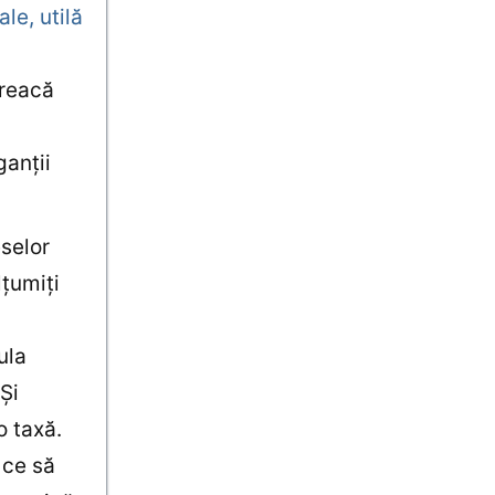
le, utilă
treacă
ganţii
eselor
lţumiţi
ula
Şi
o taxă.
u ce să