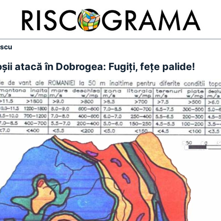
escu
oşii atacă în Dobrogea: Fugiţi, feţe palide!