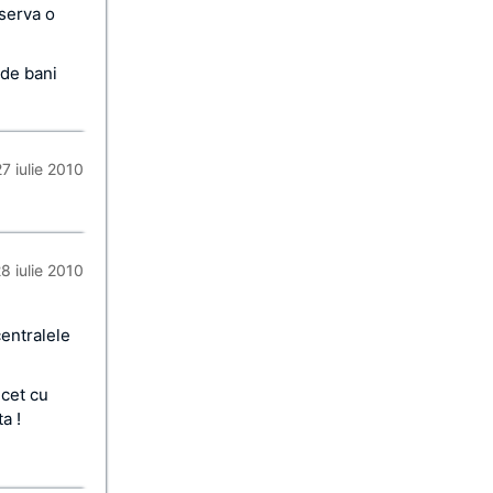
bserva o
 de bani
27 iulie 2010
8 iulie 2010
centralele
ncet cu
a !