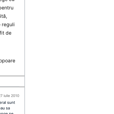
 pentru
ită,
 reguli
fit de
topoare
27 iulie 2010
eral sunt
eau sa
lunge pe