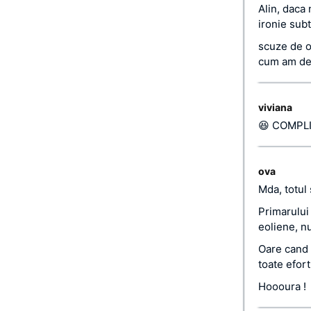
Alin, daca 
ironie subt
scuze de o
cum am de p
viviana
😆 COMPLIM
ova
Mda, totul 
Primarului 
eoliene, nu
Oare cand s
toate efort
Hoooura !