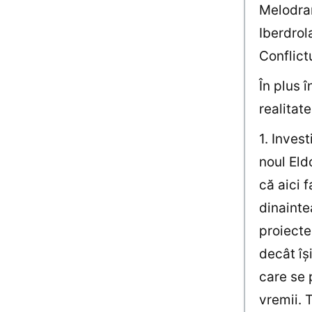
Melodram
Iberdrol
Conflictu
În plus 
realitat
1. Inves
noul Eld
că aici 
dinainte
proiecte
decât îş
care se 
vremii. 