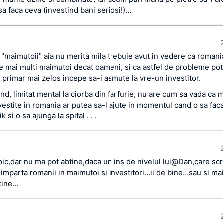
sa faca ceva (investind bani seriosi!)…
 "maimutoii" aia nu merita mila trebuie avut in vedere ca romani
e mai multi maimutoi decat oameni, si ca astfel de probleme po
 primar mai zelos incepe sa-i asmute la vre-un investitor.
d, limitat mental la ciorba din farfurie, nu are cum sa vada ca m
vestite in romania ar putea sa-l ajute in momentul cand o sa fac
ik si o sa ajunga la spital . . .
opic,dar nu ma pot abtine,daca un ins de nivelul lui@Dan,care scr
 imparta romanii in maimutoi si investitori…ii de bine…sau si mai
 tine…