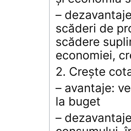
– dezavantaje
scăderi de pro
scădere supl
economiei, cr
2. Creşte cot
– avantaje: ve
la buget
– dezavantaje