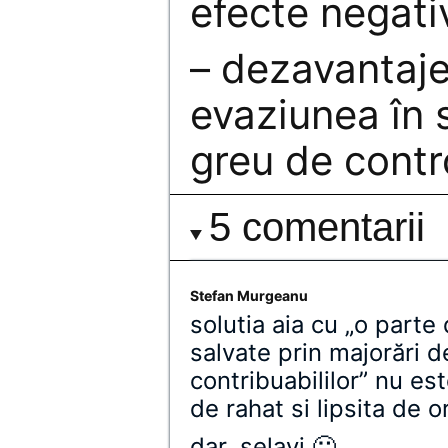
efecte negati
– dezavantaje
evaziunea în 
greu de contr
5 comentarii
Stefan Murgeanu
solutia aia cu „o parte d
salvate prin majorări 
contribuabililor” nu e
de rahat si lipsita de
dar, selavi 🙂