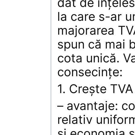
dat de înţeles
la care s-ar u
majorarea TV
spun că mai b
cota unică. Va
consecinţe:
1. Creşte TVA
– avantaje: c
relativ unifor
şi economia 