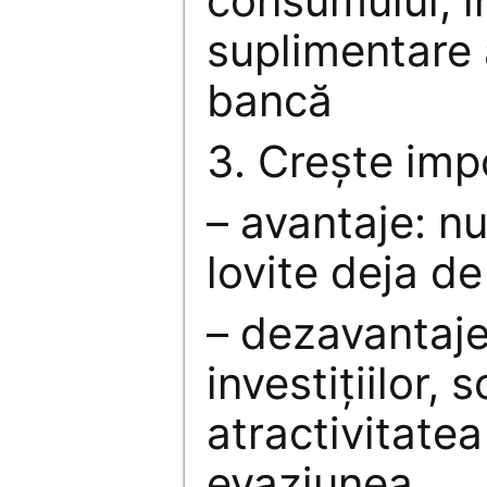
consumului, în
suplimentare a
bancă
3. Creşte impo
– avantaje: n
lovite deja de
– dezavantaje
investiţiilor, 
atractivitatea 
evaziunea