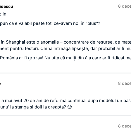
8 dec
idescu
lin
pun că e valabil peste tot, ce-avem noi în "plus"?
ă în Shanghai este o anomalie – concentrare de resurse, de mat
ent pentru testări. China întreagă lipseşte, dar probabil ar fi mu
 România ar fi grozav! Nu uita că mulţi din ăia care ar fi ridicat m
8 dec
n
a a mai avut 20 de ani de reforma continua, dupa modelul un pas 
 unu' la stanga si doil la dreapta? 🙂
8 dec