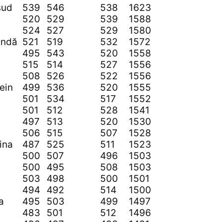
sud
539
546
538
1623
520
529
539
1588
524
527
529
1580
andă
521
519
532
1572
495
543
520
1558
515
514
527
1556
508
526
522
1556
ein
499
536
520
1555
501
534
517
1552
501
512
528
1541
497
513
520
1530
506
515
507
1528
ina
487
525
511
1523
500
507
496
1503
500
495
508
1503
503
498
500
1501
494
492
514
1500
a
495
503
499
1497
483
501
512
1496