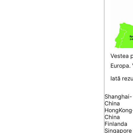
Vestea p
Europa. 
Iată rez
Shanghai-
China
HongKong
China
Finlanda
Singapore