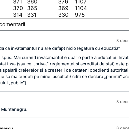
371
360
376
1107
370
365
369
1104
314
331
330
975
comentarii
8 dec
da ca invatamantul nu are defapt nicio legatura cu educatia”
 spus. Mai curand invatamantul e doar o parte a educatiei. Inva
tat insa (sau cel „privat” reglementat si acreditat de stat) este 
 spalarii creierelor si a cresterii de cetateni obedienti autoritatii
ie sa ma credeti pe mine, ascultati/ cititi ce declara „parintii” ac
lui „public”).
8 dec
i Muntenegru.
8 dec
idescu