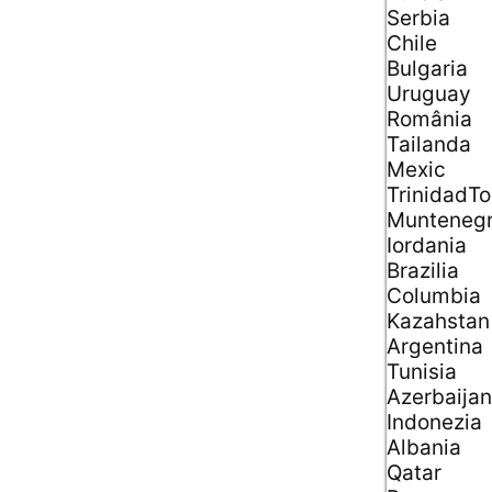
Serbia
Chile
Bulgaria
Uruguay
România
Tailanda
Mexic
TrinidadT
Munteneg
Iordania
Brazilia
Columbia
Kazahstan
Argentina
Tunisia
Azerbaijan
Indonezia
Albania
Qatar