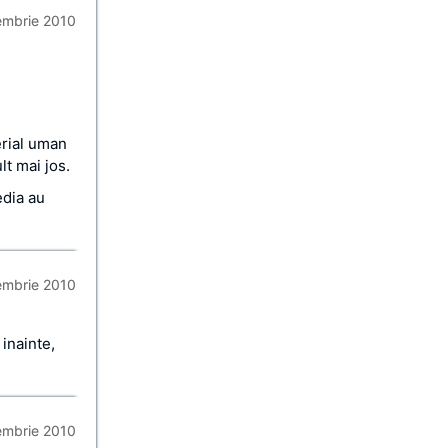
embrie 2010
erial uman
lt mai jos.
edia au
embrie 2010
inainte,
embrie 2010