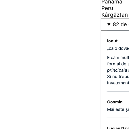
Panama
Peru
Kârgâztan
82 de 
ionut
„ca o dova
E cam mult
formal de s
principala
a
Si nu trebu
invatamantu
Cosmin
Mai este ş
Lucian Dav