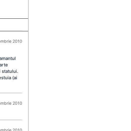
embrie 2010
tamantul
parte
 statului.
estuia (ai
embrie 2010
embrie 2010