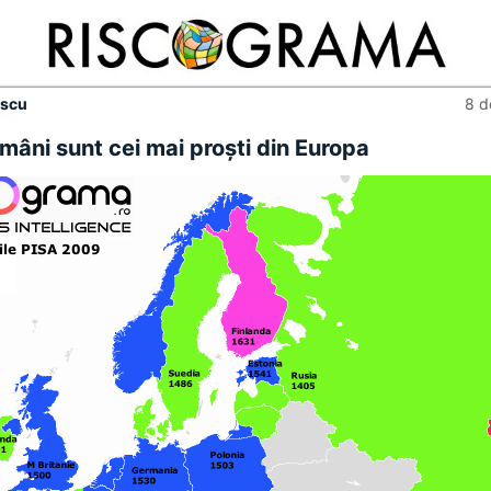
escu
8 d
omâni sunt cei mai proşti din Europa