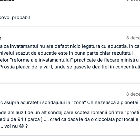
sovo, probabil
8 dec
n
a ca invatamantul nu are defapt nicio legatura cu educatia. In ca
nivelul scazut de educatie este in buna parte chiar rezultatul
lor "reforme ale invatamantului" practicate de fiecare ministru d
Prostia pleaca de la varf, unde se gaseste dealtfel in concentrat
8 dec
c asupra acuratetii sondajului in "zona" Chinezeasca a planetei
de am auzit de un alt sondaj care scotea romanii printre "prosti
diu de 94 ( parca ) …. cred ca daca le da o ciocolata portocalie o
… voi nu 😛 ?