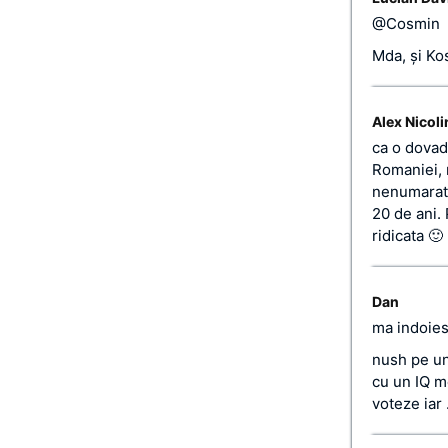
@Cosmin
Mda, şi Ko
Alex Nicoli
ca o dovad
Romaniei, 
nenumarate
20 de ani. 
ridicata 🙂
Dan
ma indoies
nush pe un
cu un IQ me
voteze iar 