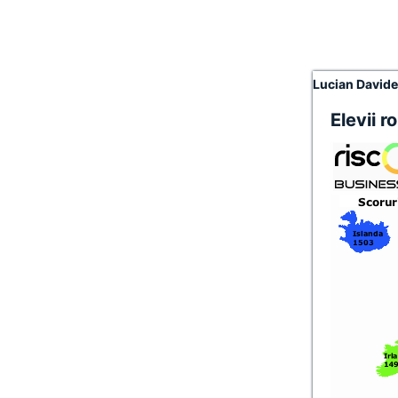
Lucian David
Elevii r