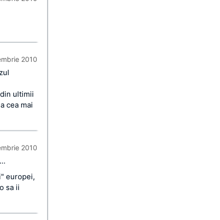
embrie 2010
zul
in ultimii
ia cea mai
embrie 2010
 …
i" europei,
 sa ii