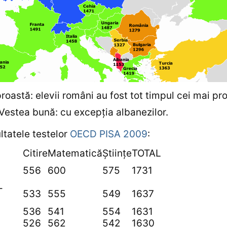
roastă: elevii români au fost tot timpul cei mai pro
Vestea bună: cu excepţia albanezilor.
ultatele testelor
OECD PISA 2009
:
Citire
Matematică
Știinţe
TOTAL
556
600
575
1731
-
533
555
549
1637
536
541
554
1631
526
562
542
1630