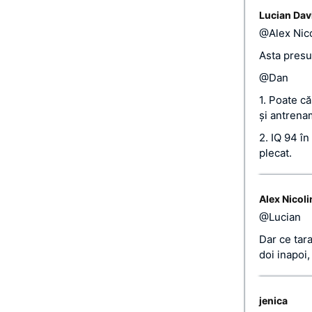
Lucian Dav
@Alex Nico
Asta presu
@Dan
1. Poate c
şi antrenam
2. IQ 94 în
plecat.
Alex Nicoli
@Lucian
Dar ce tar
doi inapoi,
jenica