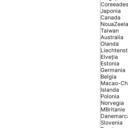
Coreeade
Japonia
Canada
NouaZeel
Taiwan
Australia
Olanda
Liechtenst
Elveţia
Estonia
Germania
Belgia
Macao-Ch
Islanda
Polonia
Norvegia
MBritanie
Danemarc
Slovenia