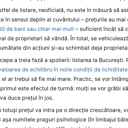
stfel de listare, neoficială, nu este în măsură să as
ate în sensul deplin al cuvântului – preţurile au mai
0 de bani sau chiar mai mult
– suficient încât să
val de proprietari să vândă. În total, se vehiculeaz
jumătate din acţiuni şi-au schimbat deja proprietar
epe a treia fază a spolierii: listarea la Bucureşti. P
valoarea de echilibru în noile condiţii de lichiditate
, el ar trebui să fie mai mare. Practic, se vor întâ
– primul este efectul de turmă: mulţi se vor grăbi s
va duce preţul în jos.
ă totuşi preţul va intra pe o direcţie crescătoare, v
i aşa numitele praguri psihologice (în limbajul băie