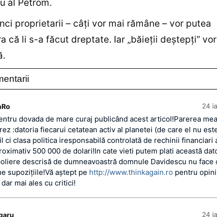
u al Petrom.
nci proprietarii – câţi vor mai rămâne – vor putea
a că li s-a făcut dreptate. Iar „băieţii deştepţi” vo
ă.
entarii
24 i
nRo
 pentru dovada de mare curaj publicând acest articol!Parerea me
erez :datoria fiecarui cetatean activ al planetei (de care el nu est
 ci clasa politica iresponsabilă controlată de rechinii financiari a
roximativ 500 000 de dolari!In cate vieti putem plati această dat
oliere descrisă de dumneavoastră domnule Davidescu nu face 
me supoziţiile!Vă aştept pe
http://www.thinkagain.ro
pentru opinii
dar mai ales cu critici!
24 i
ogaru