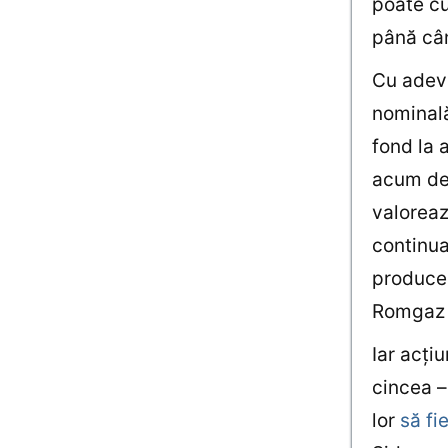
poate cu
până cân
Cu adevă
nominală
fond la 
acum de 
valoreaz
continua
produce 
Romgaz s
Iar acţi
cincea –
lor
să fi