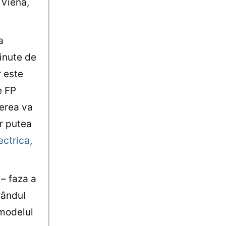
 Viena,
a
ţinute de
r este
e FP
ierea va
r putea
ectrica
,
 – faza a
rândul
 modelul