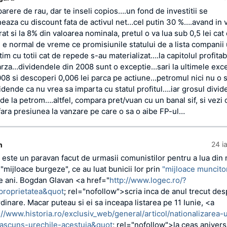
parere de rau, dar te inseli copios….un fond de investitii se
neaza cu discount fata de activul net…cel putin 30 %….avand in 
t si la 8% din valoarea nominala, pretul o va lua sub 0,5 lei cat
 e normal de vreme ce promisiunile statului de a lista companii
tim cu totii cat de repede s-au materializat….la capitolul profitabi
arza…dividendele din 2008 sunt o exceptie…sari la ultimele exc
008 si descoperi 0,006 lei parca pe actiune…petromul nici nu o 
idende ca nu vrea sa imparta cu statul profitul….iar grosul divi
de la petrom….altfel, compara pret/vuan cu un banal sif, si vezi 
 fara presiunea la vanzare pe care o sa o aibe FP-ul…
24 i
n
 este un paravan facut de urmasii comunistilor pentru a lua din
 "mijloace burgeze", ce au luat bunicii lor prin
"mijloace muncito
 ani. Bogdan Glavan <a href="
http://www.logec.ro/?
proprietatea&quot
; rel="nofollow">scria inca de anul trecut de
rdinare. Macar puteau si ei sa inceapa listarea pe 11 Iunie, <a
://www.historia.ro/exclusiv_web/general/articol/nationalizarea-
-ascuns-urechile-acestuia&quot
; rel="nofollow">la ceas anivers