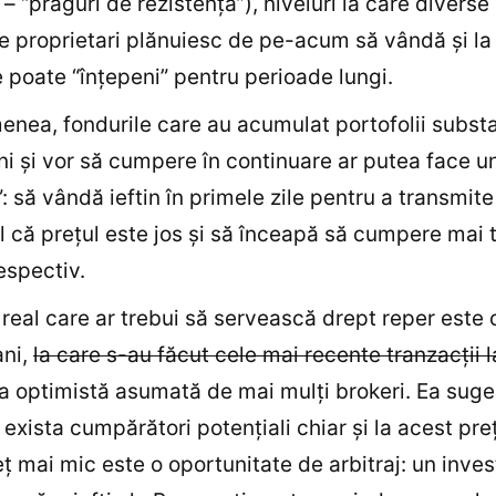
 – “praguri de rezistenţă”), niveluri la care divers
de proprietari plănuiesc de pe-acum să vândă şi la
e poate “înţepeni” pentru perioade lungi.
nea, fondurile care au acumulat portofolii substa
ni şi vor să cumpere în continuare ar putea face u
: să vândă ieftin în primele zile pentru a transmite
 că preţul este jos şi să înceapă să cumpere mai t
respectiv.
 real care ar trebui să servească drept reper este 
ani,
la care s-au făcut cele mai recente tranzacţii 
 optimistă asumată de mai mulţi brokeri. Ea sug
 exista cumpărători potenţiali chiar şi la acest preţ
eţ mai mic este o oportunitate de arbitraj: un inves