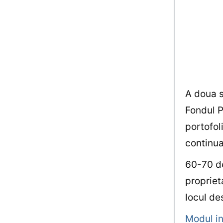
A doua sp
Fondul P
portofoli
continuar
60-70 de
propriet
locul de
Modul in