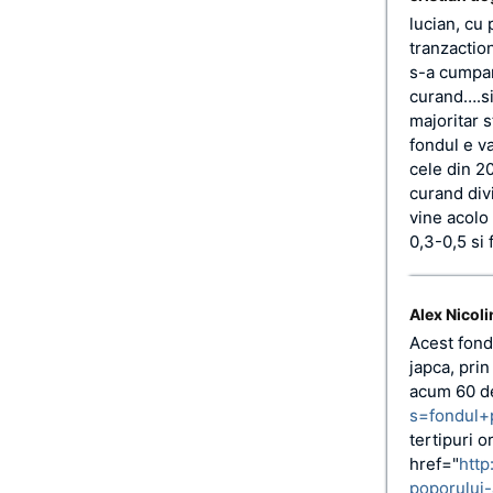
lucian, cu 
tranzactio
s-a cumpara
curand….si
majoritar s
fondul e v
cele din 2
curand div
vine acolo 
0,3-0,5 si
Alex Nicoli
Acest fond
japca, prin
acum 60 de
s=fondul+
tertipuri o
href="
http
poporului