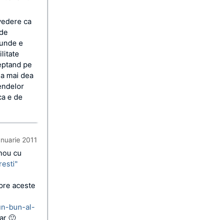
vedere ca
 de
 unde e
litate
eptand pe
sa mai dea
dendelor
ca e de
anuarie 2011
 nou cu
resti"
spre aceste
un-bun-al-
ar 🙂