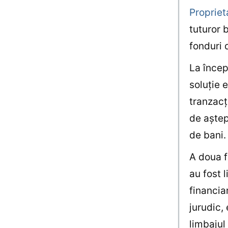
Propriet
tuturor 
fonduri d
La încep
soluţie e
tranzacţ
de aştep
de bani.
A doua f
au fost l
financiar
jurudic,
limbajul