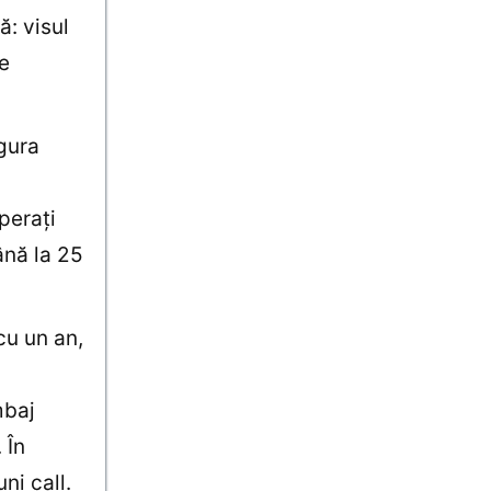
ă: visul
de
ngura
peraţi
ână la 25
cu un an,
mbaj
 În
ni call.