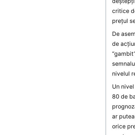
deştepţi
critice 
preţul s
De aseme
de acţiu
“gambit”
semnalul
nivelul 
Un nivel
80 de b
prognoza
ar putea
orice pr