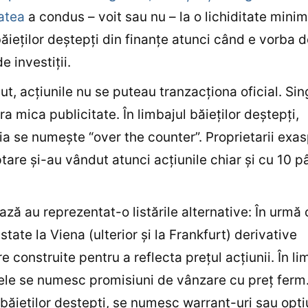
atea
a condus – voit sau nu – la o lichiditate minim
băieţilor deştepţi din finanţe atunci când e vorba 
e investiţii.
ut, acţiunile nu se puteau tranzacţiona oficial. Si
ra mica publicitate. În limbajul băieţilor deştepţi,
ia se numeşte “over the counter”. Proprietarii exas
tare şi-au vândut atunci acţiunile chiar şi cu 10 p
ază au reprezentat-o listările alternative: În urmă 
istate la Viena (ulterior şi la Frankfurt) derivative
e construite pentru a reflecta preţul acţiunii. În li
 ele se numesc promisiuni de vânzare cu preţ ferm.
 băieţilor deştepţi, se numesc warrant-uri sau opţiu