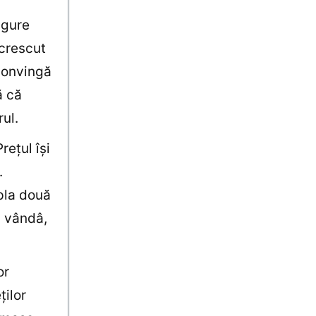
igure
 crescut
 convingă
ă că
ul.
reţul îşi
.
mpla două
ă vândâ,
or
ţilor