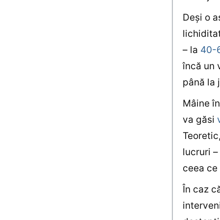
Deşi o a
lichidit
– la
40-6
încă un 
până la 
Mâine înc
va găsi
Teoretic
lucruri 
ceea ce 
În caz c
interven