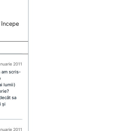
r începe
anuarie 2011
a am scris-
e
i lumii)
orie?
decât sa
 şi
anuarie 2011