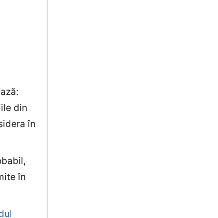
fază:
ile din
sidera în
obabil,
mite în
dul