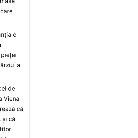
e mase
 care
nţiale
n
 pieţei
ârziu la
cel de
la Viena
erează că
 şi că
titor