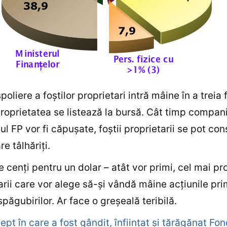
oliere a foştilor proprietari intră mâine în a treia 
roprietatea se listează la bursă. Cât timp compani
ul FP vor fi căpuşate, foştii proprietarii se pot con
e tâlhăriţi.
 cenţi pentru un dolar – atât vor primi, cel mai pr
arii care vor alege să-şi vândă mâine acţiunile pri
spăgubirilor. Ar face o greşeală teribilă.
ept în care a fost gândit, înfiinţat şi tărăgănat Fon