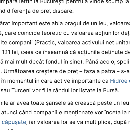
mpăra ieftin la Bucureşti pentru a vinde scump la
d diferenţa de preţ dispare.
rat important este abia pragul de un leu, valoare
, care coincide teoretic cu valoarea acţiunilor de
alte companii (Practic, valoarea activului net unita
1,11 lei, ceea ce înseamnă că acţiunile deţinute d
ă mai mult decât fondul în sine). Până acolo, spol
. Următoarea creştere de preţ – faza a patra – s-a
în momentul în care active importante ca
Hidroel
au Turceni vor fi la rândul lor listate la Bursă.
unile ar avea toate şansele să crească peste un leu
 atunci când companiile menţionate vor înceta la 
e căpuşate
, iar valoarea lor se va multiplica, după