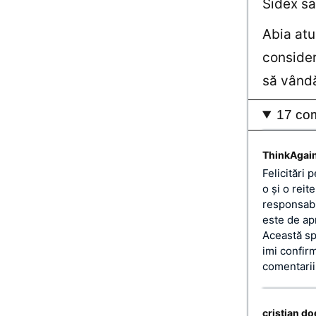
Sidex sa
Abia atu
consider
să vând
17 com
ThinkAgai
Felicitări
o şi o reit
responsabil
este de ap
Această sp
imi confir
comentarii 
cristian d