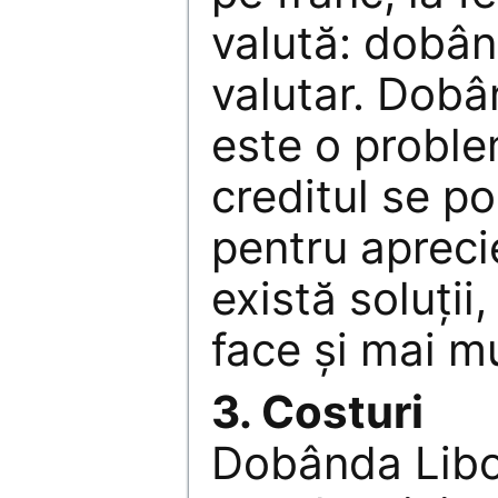
valută: dobân
valutar. Dobâ
este o proble
creditul se po
pentru apreci
există soluţii,
face şi mai mu
3. Costuri
Dobânda Libo