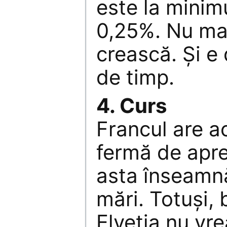
este la minim
0,25%. Nu ma
crească. Şi e
de timp.
4. Curs
Francul are a
fermă de apre
asta înseamnă
mări. Totuşi,
Elveţia nu vre