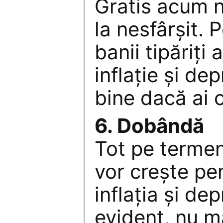
Gratis acum 
la nesfârşit. 
banii tipăriţ
inflaţie şi de
bine dacă ai c
6. Dobândă
Tot pe termen
vor creşte pe
inflaţia şi de
evident, nu m