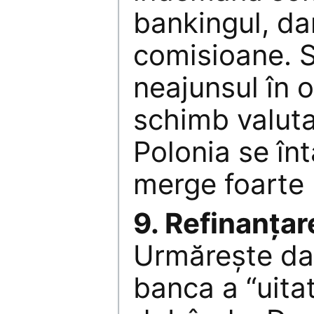
bankingul, dar
comisioane. 
neajunsul în o
schimb valutar
Polonia se în
merge foarte 
9. Refinanţar
Urmăreşte da
banca a “uita