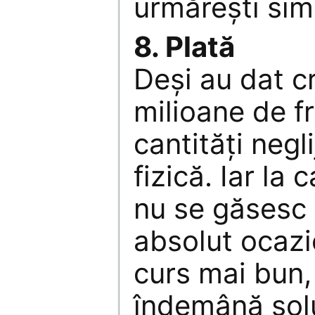
urmăreşti sim
8. Plată
Deşi au dat c
milioane de fr
cantităţi negl
fizică. Iar la
nu se găsesc 
absolut ocazi
curs mai bun,
îndemână solu