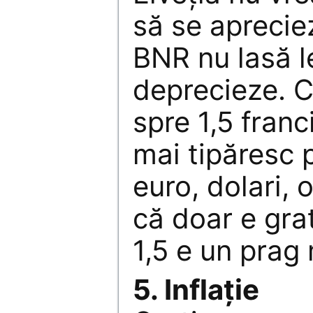
să se aprecie
BNR nu lasă l
deprecieze. 
spre 1,5 franci
mai tipăresc 
euro, dolari, 
că doar e gra
1,5 e un prag 
5. Inflaţie