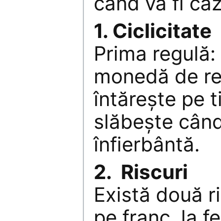
când va fi caz
1. Ciclicitate
Prima regulă:
monedă de re
întăreşte pe t
slăbeşte când
înfierbântă.
2. Riscuri
Există două ri
pe franc, la f