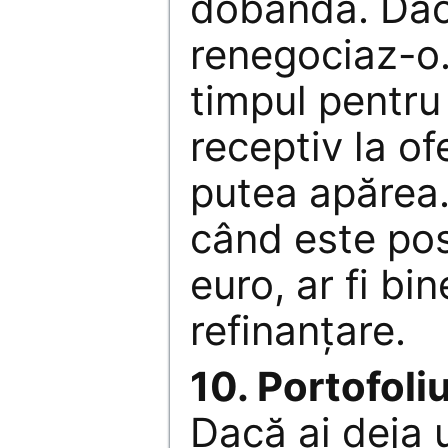
dobânda. Dac
renegociaz-o.
timpul pentru 
receptiv la of
putea apărea.
când este pos
euro, ar fi bi
refinanţare.
10. Portofoli
Dacă ai deja u