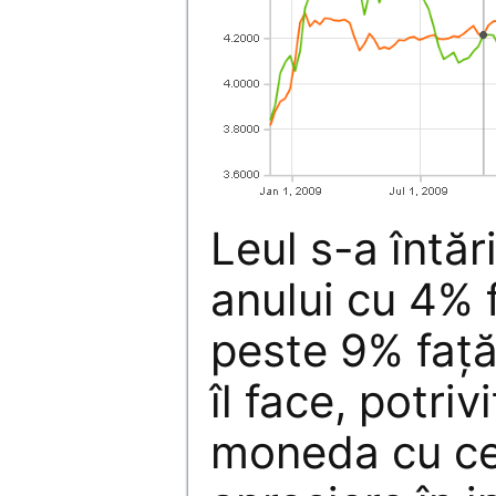
Leul s-a întăr
anului cu 4% 
peste 9% faţă
îl face, potri
moneda cu ce