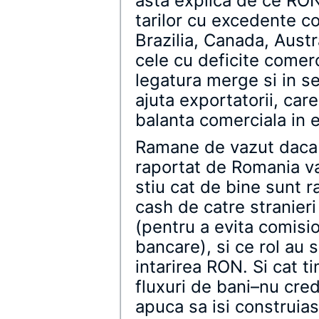
asta explica de ce RON
tarilor cu excedente c
Brazilia, Canada, Austr
cele cu deficite comerc
legatura merge si in s
ajuta exportatorii, car
balanta comerciala in e
Ramane de vazut daca
raportat de Romania va
stiu cat de bine sunt r
cash de catre stranieri
(pentru a evita comisio
bancare), si ce rol au s
intarirea RON. Si cat 
fluxuri de bani–nu cred
apuca sa isi construi