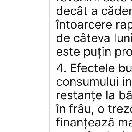
decât a căderi
întoarcere ra
de câteva luni
este puţin pr
4. Efectele b
consumului in
restanţe la bă
în frâu, o tre
finanţează ma