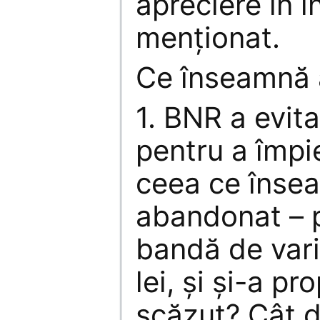
apreciere în i
menţionat.
Ce înseamnă 
1. BNR a evit
pentru a împi
ceea ce înse
abandonat – p
bandă de vari
lei, şi şi-a p
scăzut? Cât 