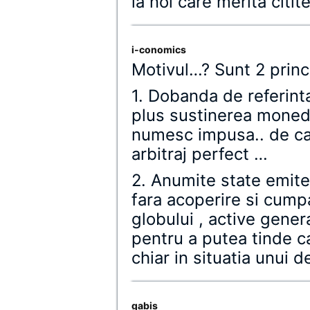
la noi care merita citite
i-conomics
Motivul…? Sunt 2 prin
1. Dobanda de referinta
plus sustinerea monede
numesc impusa.. de ca
arbitraj perfect …
2. Anumite state emite
fara acoperire si cumpa
globului , active gener
pentru a putea tinde c
chiar in situatia unui 
gabis