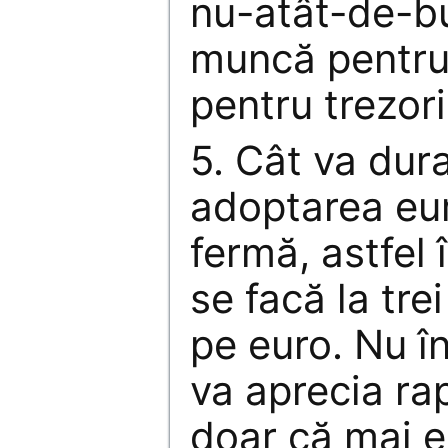
nu-atât-de-b
muncă pentru 
pentru trezorie
5. Cât va dur
adoptarea eur
fermă, astfel 
se facă la trei
pe euro. Nu î
va aprecia ra
doar că mai 