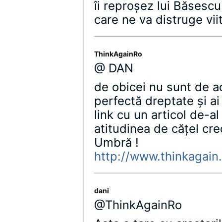
îi reproşez lui Băsesc
care ne va distruge viit
ThinkAgainRo
@ DAN
de obicei nu sunt de ac
perfectă dreptate şi a
link cu un articol de-
atitudinea de căţel cre
Umbră !
http://www.thinkagain
dani
@ThinkAgainRo