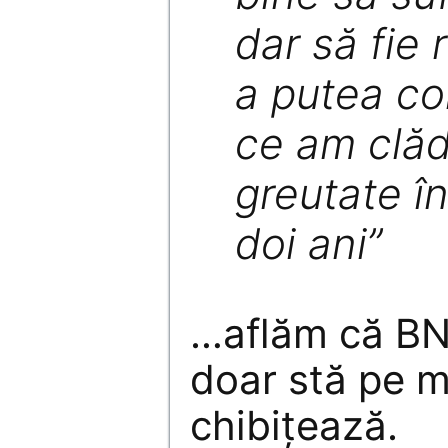
dar să fie 
a putea c
ce am clăd
greutate în
doi ani”
…aflăm că BN
doar stă pe m
chibiţează.