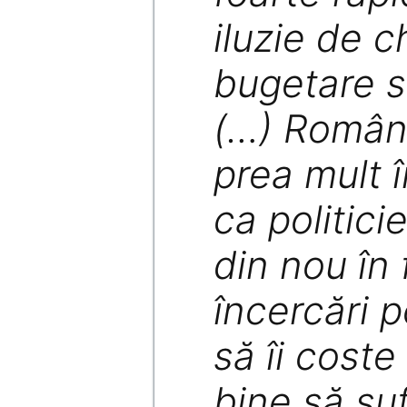
iluzie de ch
bugetare s
(…) Români
prea mult î
ca politicie
din nou în 
încercări p
să îi coste 
bine să suf