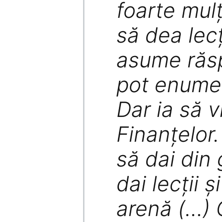
foarte mulţ
să dea lecţ
asume răs
pot enumer
Dar ia să v
Finanţelor.
să dai din
dai lecţii ş
arenă (…) 