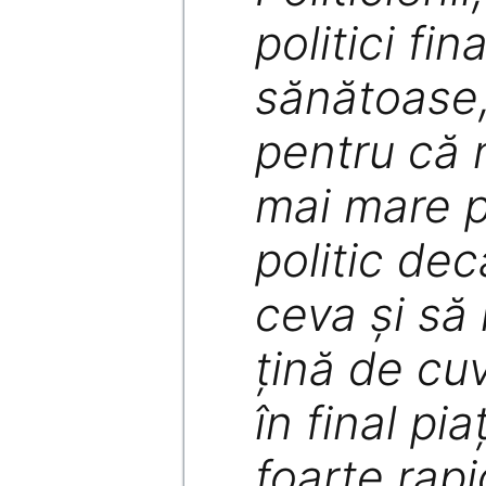
politici fin
sănătoase,
pentru că 
mai mare 
politic dec
ceva şi să
ţină de cu
în final pi
foarte rapi