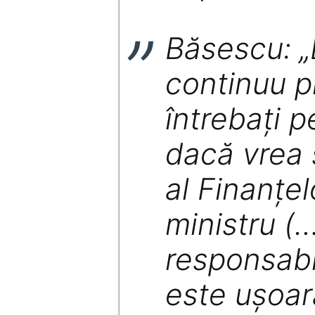
Băsescu: 
continuu pr
întrebaţi p
dacă vrea 
al Finanţel
ministru (
responsabil
este uşoar