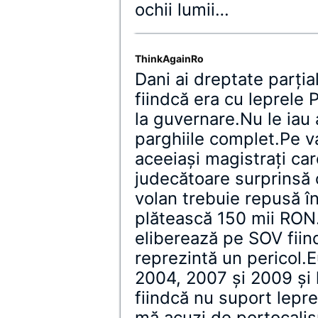
ochii lumii…
ThinkAgainRo
Dani ai dreptate parţi
fiindcă era cu leprele
la guvernare.Nu le iau
parghiile complet.Pe va
aceeiaşi magistraţi car
judecătoare surprinsă 
volan trebuie repusă în
plătească 150 mii RON.
eliberează pe SOV fiin
reprezintă un pericol.
2004, 2007 şi 2009 şi 
fiindcă nu suport lepr
mă acuzi de portocalis