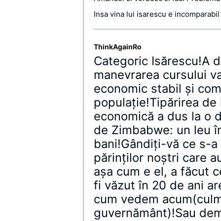
Insa vina lui isarescu e incomparabi
ThinkAgainRo
Categoric Isărescu!A dis
manevrarea cursului va
economic stabil şi comp
populaţie!Tipărirea de 
economică a dus la o 
de Zimbabwe: un leu în
bani!Gândiţi-vă ce s-a
părinţilor noştri care a
aşa cum e el, a făcut 
fi văzut în 20 de ani ar
cum vedem acum(culme
guvernământ)!Sau demi