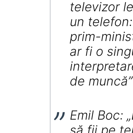
televizor l
un telefon:
prim-minis
ar fi o sin
interpretar
de muncă”
Emil Boc: „
să fii pe t