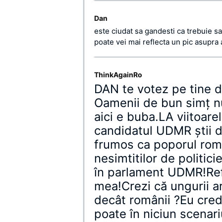
Dan
este ciudat sa gandesti ca trebuie sa 
poate vei mai reflecta un pic asupra
ThinkAgainRo
DAN te votez pe tine dar
Oamenii de bun simţ n
aici e buba.LA viitoare
candidatul UDMR ştii de
frumos ca poporul rom
nesimtitilor de politic
în parlament UDMR!Refl
mea!Crezi că ungurii ar
decât românii ?Eu cre
poate în niciun scenari