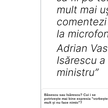
mult mai u
comentezi 
la microfon
Adrian Vas
Isărescu a 
ministru”
Băsescu sau Isărescu? Cui i se
potrivește mai bine expresia "vorbește
mult și nu face nimic"?