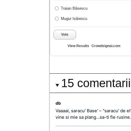
Traian Băsescu
Mugur Isărescu
Vote
View Results
Crowdsignal.com
15 comentarii
db
Vaaaai, saracu' Base' – "saracu' de el"
vine si mie sa plang…sa-ti fie rusi