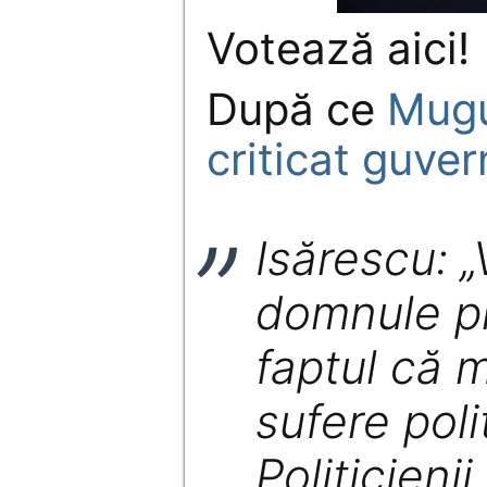
Votează aici!
După ce
Mugu
criticat guve
Isărescu: 
domnule pr
faptul că 
sufere polit
Politicien