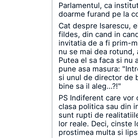
Parlamentul, ca institut
doarme furand pe la col
Cat despre Isarescu, el 
fildes, din cand in can
invitatia de a fi prim-m
nu se mai dea rotund, 
Putea el sa faca si nu 
pune asa masura: "Intr
si unul de director de 
bine sa il aleg…?!"
PS Indiferent care vor
clasa politica sau din i
sunt rupti de realitati
lor reale. Deci, cinste l
prostimea multa si lipsi