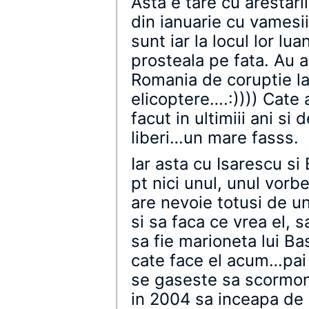
Asta e tare cu arestari
din ianuarie cu vamesii
sunt iar la locul lor l
prosteala pe fata. Au 
Romania de coruptie la
elicoptere….:)))) Cate
facut in ultimiii ani si
liberi…un mare fasss.
Iar asta cu Isarescu s
pt nici unul, unul vorb
are nevoie totusi de u
si sa faca ce vrea el, s
sa fie marioneta lui B
cate face el acum…pai
se gaseste sa scormon
in 2004 sa inceapa de 