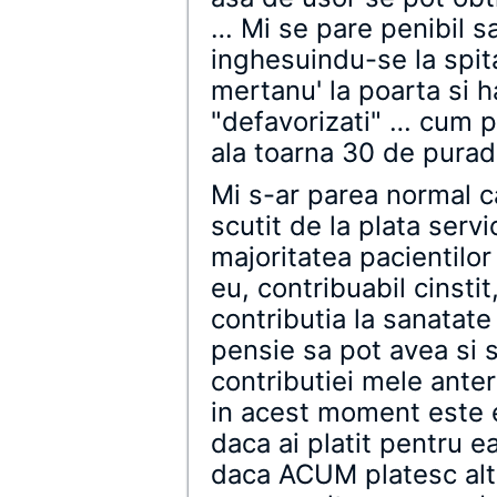
… Mi se pare penibil sa
inghesuindu-se la spita
mertanu' la poarta si ha
"defavorizati" … cum pl
ala toarna 30 de purad
Mi s-ar parea normal c
scutit de la plata servi
majoritatea pacientilor
eu, contribuabil cinstit
contributia la sanatate
pensie sa pot avea si s
contributiei mele ante
in acest moment este e
daca ai platit pentru ea
daca ACUM platesc alti