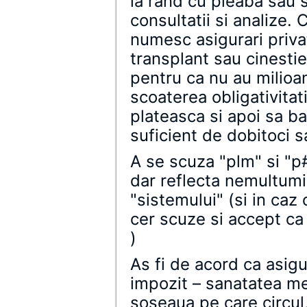
la rand cu pleaba sau 
consultatii si analize
numesc asigurari priva
transplant sau cinesti
pentru ca nu au milioan
scoaterea obligativitat
plateasca si apoi sa ba
suficient de dobitoci s
A se scuza "plm" si "p
dar reflecta nemultumi
"sistemului" (si in caz 
cer scuze si accept ca 
)
As fi de acord ca asigu
impozit – sanatatea me
soseaua pe care circul