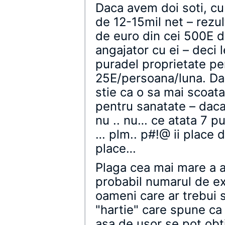
Daca avem doi soti, cu s
de 12-15mil net – rezul
de euro din cei 500E de
angajator cu ei – deci l
puradel proprietate pe
25E/persoana/luna. Dac
stie ca o sa mai scoat
pentru sanatate – daca
nu .. nu… ce atata 7 pu
… plm.. p#!@ ii place 
place…
Plaga cea mai mare a a
probabil numarul de e
oameni care ar trebui 
"hartie" care spune ca ei
asa de usor se pot obti