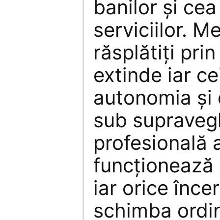
banilor şi cea 
serviciilor. M
răsplătiţi pri
extinde iar cei
autonomia şi d
sub supraveg
profesională a
funcţionează 
iar orice înce
schimba ordin