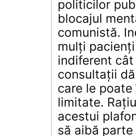
politicilor pub
blocajul ment
comunistă. In
mulţi pacienţ
indiferent câ
consultaţii d
care le poate 
limitate. Raţi
acestui plafon
să aibă parte