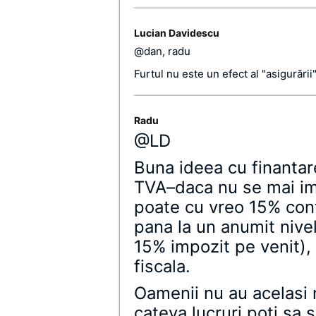
Lucian Davidescu
@dan, radu
Furtul nu este un efect al "asigurării
Radu
@LD
Buna ideea cu finantar
TVA–daca nu se mai i
poate cu vreo 15% contr
pana la un anumit nivel
15% impozit pe venit), 
fiscala.
Oamenii nu au acelasi
cateva lucruri poti sa s