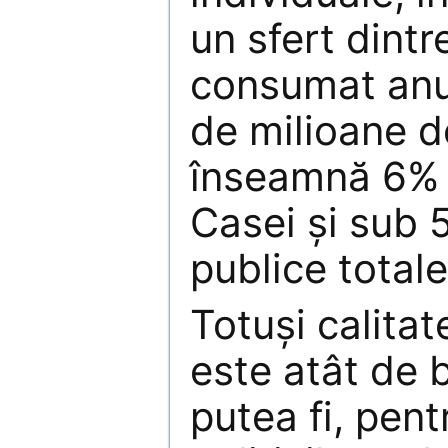
un sfert dintr
consumat anu
de milioane d
înseamnă 6% d
Casei şi sub 5
publice total
Totuşi calitat
este atât de 
putea fi, pent