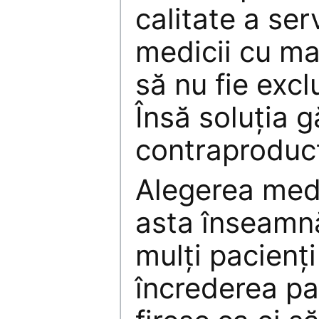
calitate a serv
medicii cu mai
să nu fie excl
Însă soluţia g
contraproduct
Alegerea medi
asta înseamn
mulţi pacienţ
încrederea pac