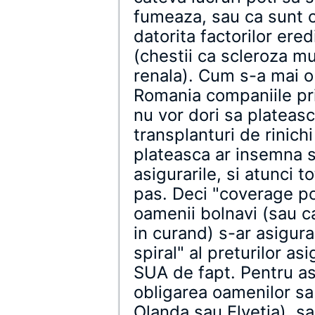
fumeaza, sau ca sunt o
datorita factorilor ered
(chestii ca scleroza mu
renala). Cum s-a mai o
Romania companiile pri
nu vor dori sa plateas
transplanturi de rinich
plateasca ar insemna s
asigurarile, si atunci t
pas. Deci "coverage po
oamenii bolnavi (sau c
in curand) s-ar asigura
spiral" al preturilor as
SUA de fapt. Pentru as
obligarea oamenilor sa 
Olanda sau Elvetia), s