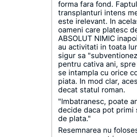
forma fara fond. Faptu
transplanturi intens me
este irelevant. In acel
oameni care platesc de
ABSOLUT NIMIC inapoi!
au activitati in toata l
sigur sa "subventionez
pentru cativa ani, spre 
se intampla cu orice c
piata. In mod clar, ace
decat statul roman.
"Imbatranesc, poate a
decide daca pot primi s
de plata."
Resemnarea nu foloses