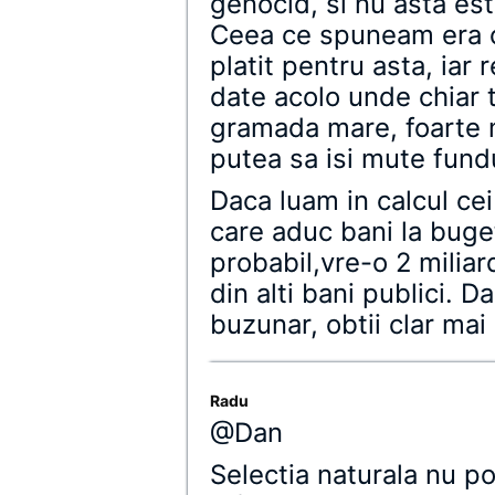
genocid, si nu asta es
Ceea ce spuneam era c
platit pentru asta, iar r
date acolo unde chiar 
gramada mare, foarte m
putea sa isi mute fund
Daca luam in calcul cei
care aduc bani la buget
probabil,vre-o 2 milia
din alti bani publici. 
buzunar, obtii clar mai
Radu
@Dan
Selectia naturala nu po