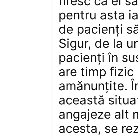
firesc ca ei să
pentru asta ia
de pacienţi să
Sigur, de la 
pacienţi în s
are timp fizic
amănunţite. Î
această situaţ
angajeze alt m
acesta, se re