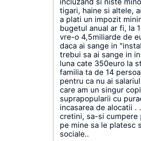
incluzand si niste mino
tigari, haine si altele, 
a plati un impozit min
bugetul anual ar fi, la 
vre-o 4,5miliarde de 
daca ai sange in "insta
trebui sa ai sange in in
luna cate 350euro la st
familia ta de 14 persoan
pentru ca nu ai salariu
care am un singur copi
suprapopularii cu purad
incasarea de alocatii . 
cretini, sa-si cumpere
pe mine sa le platesc s
sociale..