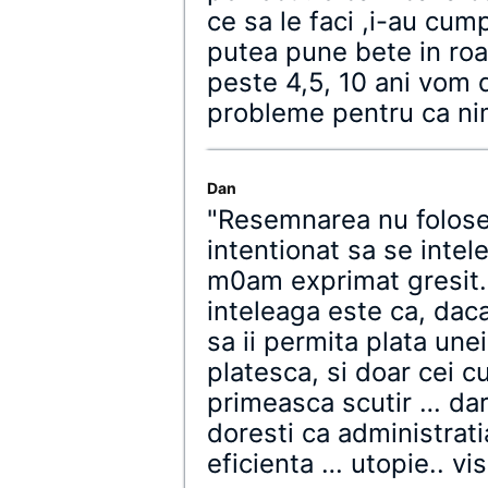
ce sa le faci ,i-au cump
putea pune bete in roat
peste 4,5, 10 ani vom 
probleme pentru ca ni
Dan
"Resemnarea nu folose
intentionat sa se inte
m0am exprimat gresit.
inteleaga este ca, dac
sa ii permita plata une
platesca, si doar cei c
primeasca scutir … dar 
doresti ca administratia
eficienta … utopie.. vi