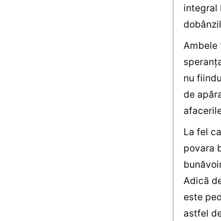
integral 
dobânzil
Ambele ţ
speranţa
nu fiind
de apăra
afaceril
La fel c
povara b
bunăvoin
Adică de
este ped
astfel d