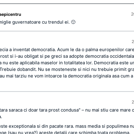
2
aepicentru
miglie guvernatoare cu trendul ei. 🙂
2
ecia a inventat democratia. Acum le da o palma europenilor car
rost si i-au obligat si pe greci sa adopte democratia occidentala
 nu este aplicabila maselor in totalitatea lor. Democratia este u
 Trebuie dobandit. Nu se mosteneste si nici nu trebuie primit gra
u mai tarziu ne vom intoarce la democratia originala asa cum a
2
 tara saraca ci doar tara prost condusa" – nu mai stiu care mare 
a.
 este exceptionala si din pacate rara. mass media si populimea n
ege (sau nu vrea?) aceste detalii care schimba toata problema.