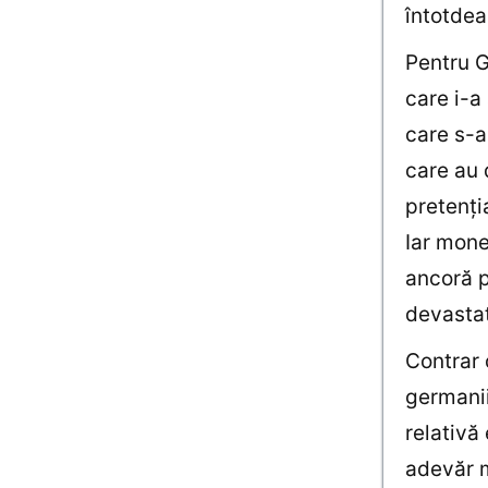
întotdea
Pentru G
care i-a 
care s-a
care au 
pretenţi
Iar mone
ancoră p
devasta
Contrar 
germanii
relativă
adevăr m