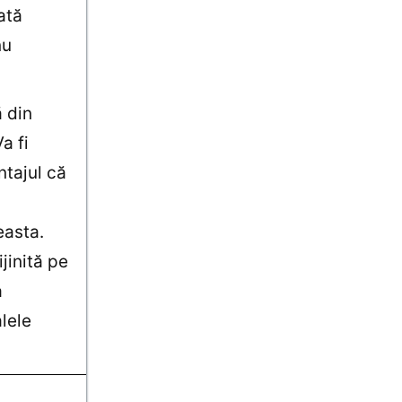
ată
nu
 din
a fi
ntajul că
easta.
jinită pe
a
lele