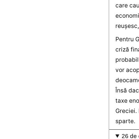
care cau
economia
reuşesc, 
Pentru G
criză fin
probabil
vor acop
deocamd
Însă dac
taxe eno
Greciei.
sparte.
26 de 