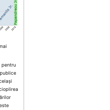
umai
t pentru
 publice
celaşi
cioplirea
ărilor
este