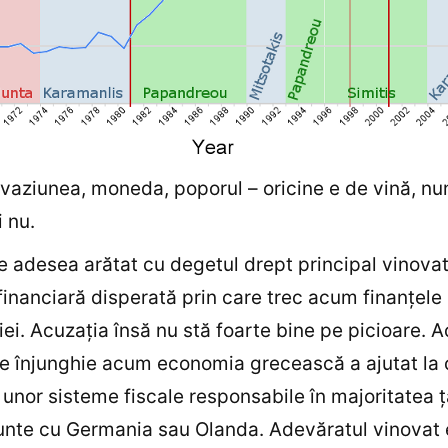
vaziunea, moneda, poporul – oricine e de vină, n
i nu.
e adesea arătat cu degetul drept principal vinova
 financiară disperată prin care trec acum finanţele
iei. Acuzaţia însă nu stă foarte bine pe picioare. A
re înjunghie acum economia grecească a ajutat la 
 unor sisteme fiscale responsabile în majoritatea ţ
runte cu Germania sau Olanda. Adevăratul vinovat 