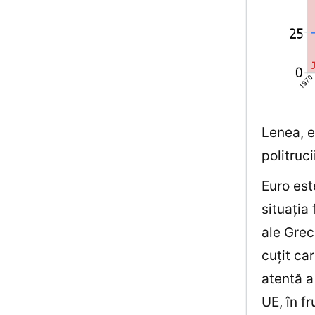
Lenea, e
politruci
Euro est
situaţia
ale Grec
cuţit ca
atentă a
UE, în f