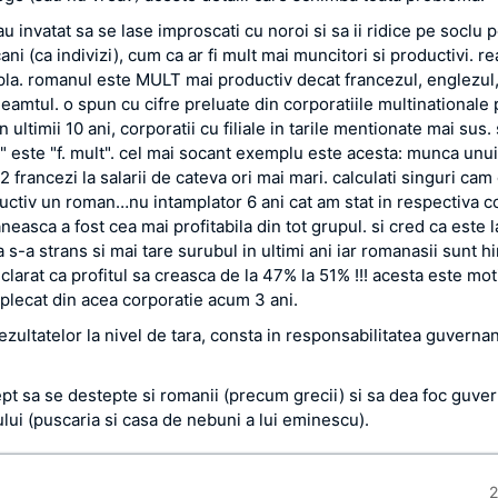
u invatat sa se lase improscati cu noroi si sa ii ridice pe soclu 
ni (ca indivizi), cum ca ar fi mult mai muncitori si productivi. re
mpla. romanul este MULT mai productiv decat francezul, englezul,
eamtul. o spun cu cifre preluate din corporatiile multinationale 
n ultimii 10 ani, corporatii cu filiale in tarile mentionate mai sus.
" este "f. mult". cel mai socant exemplu este acesta: munca unu
2 francezi la salarii de cateva ori mai mari. calculati singuri cam
uctiv un roman…nu intamplator 6 ani cat am stat in respectiva c
aneasca a fost cea mai profitabila din tot grupul. si cred ca este la
 s-a strans si mai tare surubul in ultimi ani iar romanasii sunt h
clarat ca profitul sa creasca de la 47% la 51% !!! acesta este moti
 plecat din acea corporatie acum 3 ani.
ezultatelor la nivel de tara, consta in responsabilitatea guvernant
ept sa se destepte si romanii (precum grecii) si sa dea foc guver
lui (puscaria si casa de nebuni a lui eminescu).
2