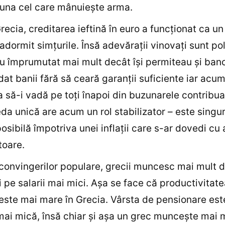
una cel care mânuieşte arma.
recia, creditarea ieftină în euro a funcţionat ca u
adormit simţurile. Însă adevăraţii vinovaţi sunt poli
u împrumutat mai mult decât îşi permiteau şi banc
dat banii fără să ceară garanţii suficiente iar acu
a să-i vadă pe toţi înapoi din buzunarele contribuab
da unică are acum un rol stabilizator – este singu
osibilă împotriva unei inflaţii care s-ar dovedi cu
toare.
convingerilor populare, grecii muncesc mai mult 
 pe salarii mai mici. Aşa se face că productivitat
 este mai mare în Grecia. Vârsta de pensionare este
ai mică, însă chiar şi aşa un grec munceşte mai 