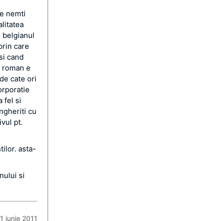
pe nemti
alitatea
 belgianul
prin care
 si cand
i roman e
 de cate ori
orporatie
 fel si
ingheriti cu
vul pt.
ilor. asta-
nului si
1 iunie 2011