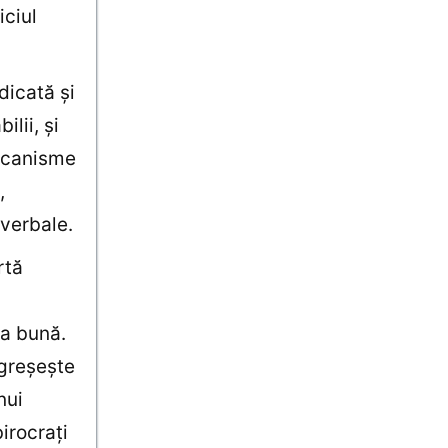
iciul
dicată şi
lii, şi
mecanisme
,
 verbale.
rtă
ia bună.
 greşeşte
nui
irocraţi