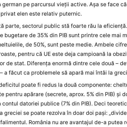
 german pe parcursul vieţii active. Aşa se face că
 privat elen este relativ puternic.
tă parte, sectorul public stă foarte rău la eficienţă
le bugetare de 35% din PIB sunt printre cele mai m
heltuielile, de 50%, sunt peste medie. Ambele cifre
roaste, pentru că UE este deja campioană la obez
or de stat. Diferenţa enormă dintre cele două – def
– a făcut ca problemele să apară mai întâi la greci
 deficitul poate fi redus la două componente: cheltu
e pentru apărare (secrete, aprox. 5% din PIB) şi d
în contul datoriei publice (7% din PIB). Deci teoretic
 greciei se poate rezolva în doar doi paşi: „divid
 falimentul. România nu are avantajul de-a putea 