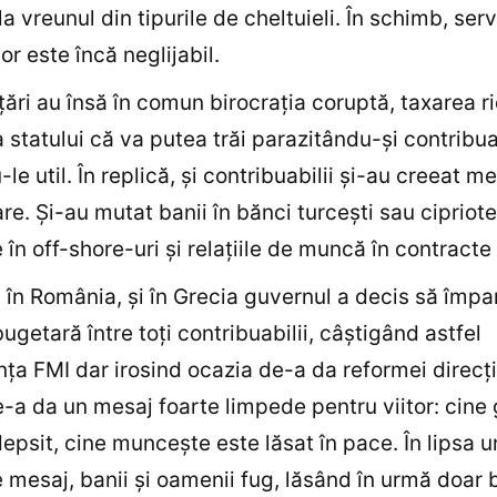
la vreunul din tipurile de cheltuieli. În schimb, serv
or este încă neglijabil.
ări au însă în comun birocraţia coruptă, taxarea ri
 statului că va putea trăi parazitându-şi contribuabi
u-le util. În replică, şi contribuabilii şi-au creeat 
re. Și-au mutat banii în bănci turceşti sau cipriote
e în off-shore-uri şi relaţiile de muncă în contracte
a în România, şi în Grecia guvernul a decis să împa
ugetară între toţi contribuabilii, câştigând astfel
ţa FMI dar irosind ocazia de-a da reformei direcţ
-a da un mesaj foarte limpede pentru viitor: cine
epsit, cine munceşte este lăsat în pace. În lipsa u
e mesaj, banii şi oamenii fug, lăsând în urmă doar b