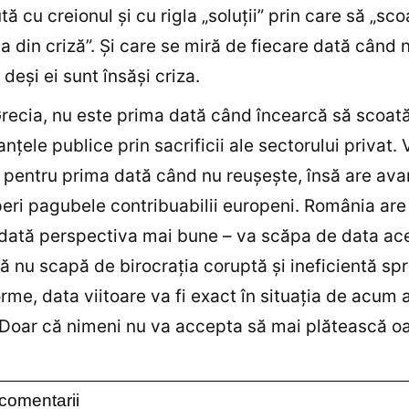
tă cu creionul şi cu rigla „soluţii” prin care să „sco
 din criză”. Și care se miră de fiecare dată când 
deşi ei sunt însăşi criza.
recia, nu este prima dată când încearcă să scoată
anţele publice prin sacrificii ale sectorului privat. V
 pentru prima dată când nu reuşeşte, însă are ava
eri pagubele contribuabilii europeni. România are
ată perspectiva mai bune – va scăpa de data ac
ă nu scapă de birocraţia coruptă şi ineficientă spri
rme, data viitoare va fi exact în situaţia de acum 
 Doar că nimeni nu va accepta să mai plătească oa
comentarii