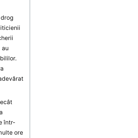
n drog
ticienii
herii
m au
ililor.
ra
 adevărat
decât
ea
 într-
multe ore