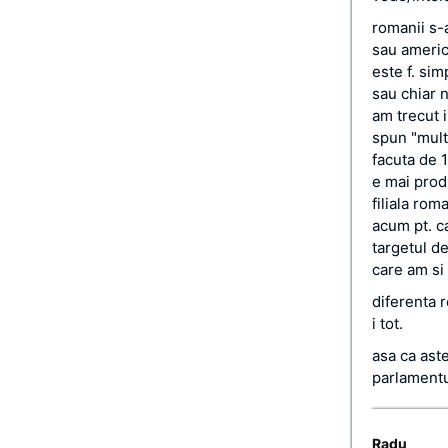
romanii s-a
sau america
este f. si
sau chiar n
am trecut i
spun "mult
facuta de 1
e mai prod
filiala rom
acum pt. ca
targetul de
care am si
diferenta r
i tot.
asa ca ast
parlamentu
Radu