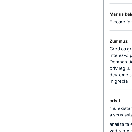
Marius Del
Fiecare fa
Zummuz
Cred ca gr
inteles-o p
Democratia
privilegiu.
devreme sa
in grecia.
cristi
"nu exista
a spus ast
analiza ta
vede/intel