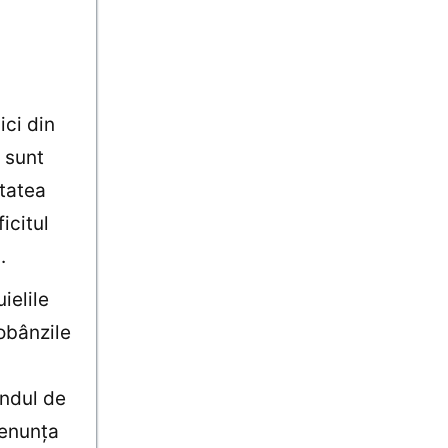
.
ici din
 sunt
itatea
icitul
.
ielile
obânzile
endul de
renunţa