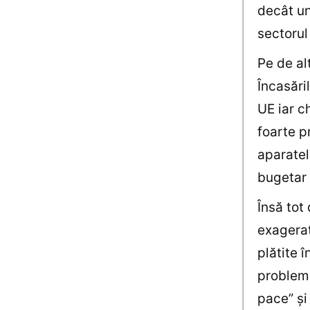
decât un
sectorul
Pe de al
Încasări
UE iar c
foarte p
aparatel
bugetar 
Însă tot
exagerat
plătite 
problema
pace” şi