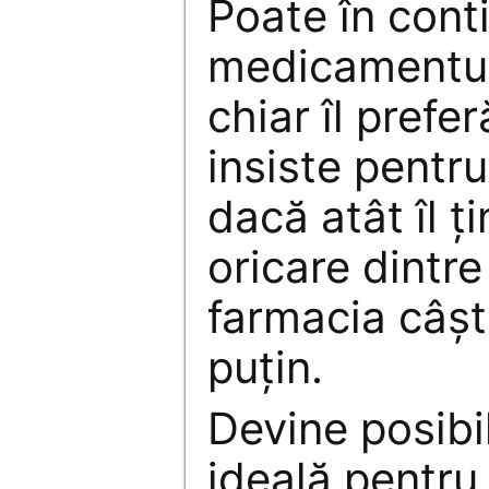
Poate în cont
medicamentu
chiar îl prefe
insiste pentru
dacă atât îl ţ
oricare dintre
farmacia câşt
puţin.
Devine posibil
ideală pentru