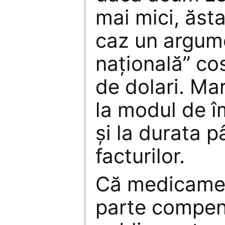
mai mici, ăsta
caz un argume
naţională” co
de dolari. Mar
la modul de î
şi la durata 
facturilor.
Că medicamen
parte compen