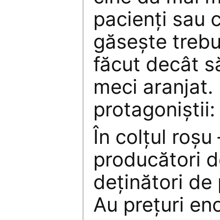
pacienţi sau c
găseşte trebu
făcut decât să
meci aranjat. 
protagoniştii:
În colţul roşu 
producători 
deţinători de 
Au preţuri en