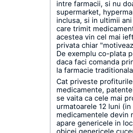
intre farmacii, si nu d
supermarket, hypermark
inclusa, si in ultimii an
care trimit medicament
acestea vin cel mai ief
privata chiar "motivea
De exemplu co-plata pe
daca faci comanda prin
la farmacie traditionala
Cat priveste profituril
medicamente, patentele
se vaita ca cele mai pr
urmatoarele 12 luni (i
medicamentele devin m
apare genericele in loc
obicei genericele cuce