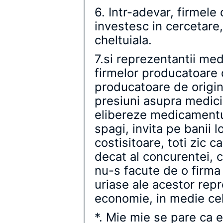
6. Intr-adevar, firmel
investesc in cercetare
cheltuiala.
7.si reprezentantii med
firmelor producatoare d
producatoare de origin
presiuni asupra medicil
elibereze medicamentu
spagi, invita pe banii l
costisitoare, toti zic 
decat al concurentei, c
nu-s facute de o firma
uriase ale acestor rep
economie, in medie ce
*. Mie mie se pare ca ei