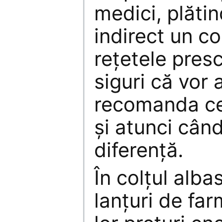
medici, plătin
indirect un c
reţetele presc
siguri că vor 
recomanda ce
şi atunci când
diferenţă.
În colţul alba
lanţuri de far