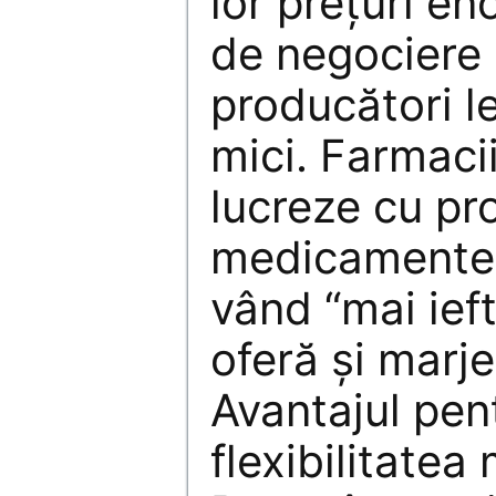
lor preţuri e
de negociere 
producători l
mici. Farmacii
lucreze cu pr
medicamente 
vând “mai ieft
oferă şi marje
Avantajul pen
flexibilitatea