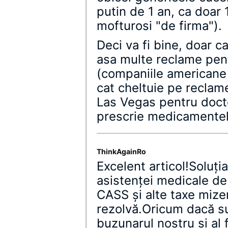
putin de 1 an, ca doar
mofturosi "de firma").
Deci va fi bine, doar c
asa multe reclame pen
(companiile americane 
cat cheltuie pe reclam
Las Vegas pentru docto
prescrie medicamentele
ThinkAgainRo
Excelent articol!Soluţi
asistenţei medicale de 
CASS şi alte taxe mizer
rezolvă.Oricum dacă s
buzunarul nostru şi al 