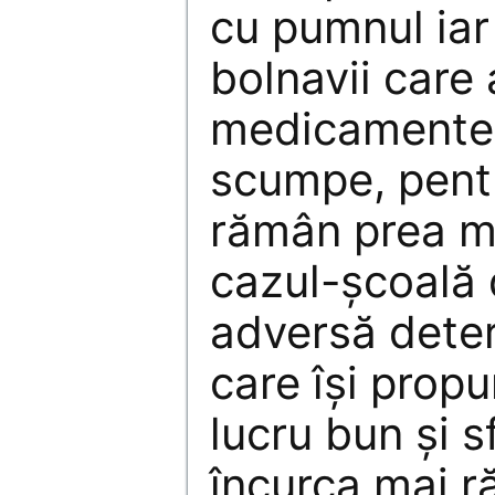
cu pumnul iar
bolnavii care
medicamente v
scumpe, pent
rămân prea mu
cazul-şcoală 
adversă deter
care îşi prop
lucru bun şi s
încurca mai r