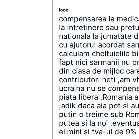
iooo
compensarea la medica
la intretinere sau pret
nationala la jumatate di
cu ajutorul acordat sar
calculam cheltuielile b
fapt nici sarmanii nu 
din clasa de mijloc ca
contributori neti ,am v
ucraina nu se compen
piata libera ,Romania a
,adik daca aia pot si au
putin o treime sub Ro
putea si la noi ,eventu
elimini si tva-ul de 9