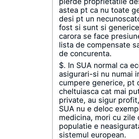
pierde proprietatile 
astea pt ca nu toate ge
desi pt un necunoscato
fost si sunt si generice
carora se face presiun
lista de compensate sa
de concurenta.
$. In SUA normal ca ec
asigurari-si nu numai i
cumpere generice, pt c
cheltuiasca cat mai put
private, au sigur profit
SUA nu e deloc exemplu
medicina, mori cu zile
populatie e neasigurata
sistemul european.