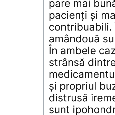
pare mai bună
pacienţi şi ma
contribuabili. 
amândouă sun
În ambele cazu
strânsă dintr
medicamentul 
şi propriul b
distrusă ireme
sunt ipohondri