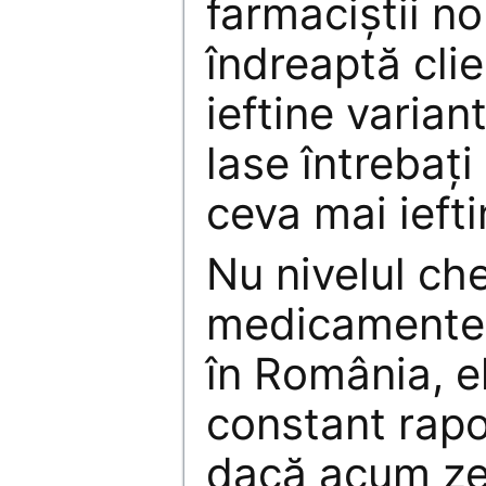
farmaciştii nou
îndreaptă clie
ieftine varian
lase întrebaţi
ceva mai iefti
Nu nivelul che
medicamentel
în România, el
constant rapo
dacă acum ze