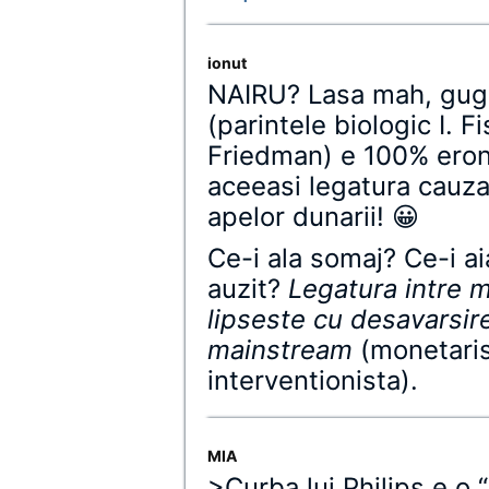
ionut
NAIRU? Lasa mah, gugu
(parintele biologic I. Fi
Friedman) e 100% eronat
aceeasi legatura cauzal
apelor dunarii! 😀
Ce-i ala somaj? Ce-i aia
auzit?
Legatura intre 
lipseste cu desavarsir
mainstream
(monetaris
interventionista).
MIA
>Curba lui Philips e o