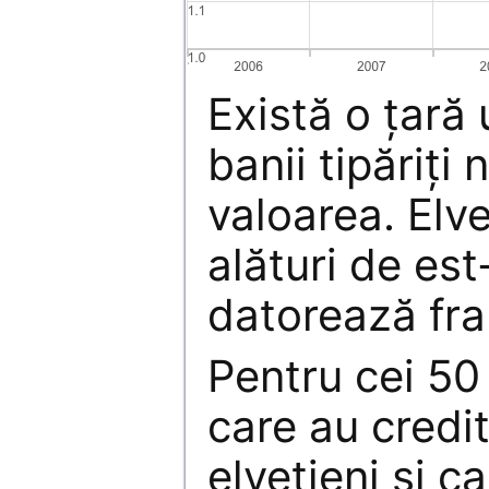
Există o ţară
banii tipăriţi
valoarea. Elve
alături de est
datorează fra
Pentru cei 50
care au credit
elveţieni şi c