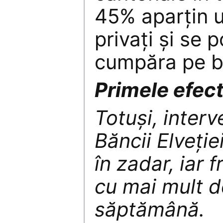
45% aparţin u
privaţi şi se 
cumpăra pe b
Primele efec
Totuşi, interv
Băncii Elveţie
în zadar, iar 
cu mai mult d
săptămână.