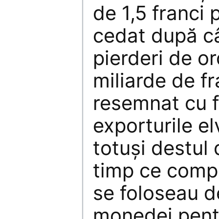
de 1,5 franci 
cedat după câ
pierderi de or
miliarde de fr
resemnat cu f
exporturile e
totuşi destul 
timp ce compa
se foloseau d
monedei pentr