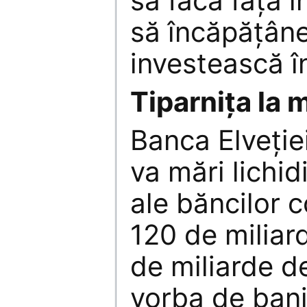
să facă faţă i
să încăpăţân
investească în
Tiparniţa la
Banca Elveţiei
va mări lichid
ale băncilor 
120 de miliar
de miliarde de
vorba de bani 