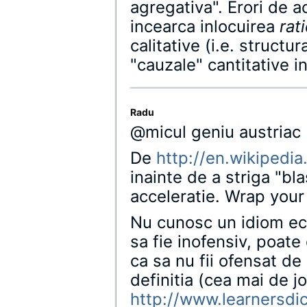
agregativa". Erori de 
incearca inlocuirea
rat
calitative (i.e. structur
"cauzale" cantitative i
Radu
@micul geniu austriac
De
http://en.wikipedi
inainte de a striga "bla
acceleratie. Wrap your
Nu cunosc un idiom ec
sa fie inofensiv, poate 
ca sa nu fii ofensat de
definitia (cea mai de j
http://www.learnersdi