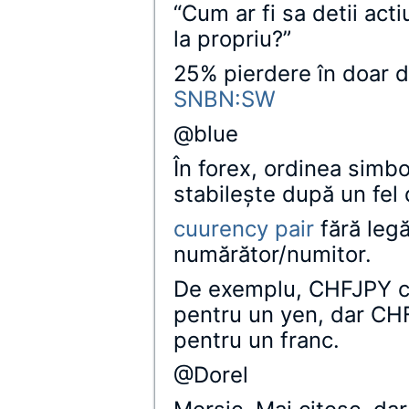
“Cum ar fi sa detii acti
la propriu?”
25% pierdere în doar 
SNBN:SW
@blue
În forex, ordinea simbo
stabileşte după un fel 
cuurency pair
fără leg
numărător/numitor.
De exemplu, CHFJPY ch
pentru un yen, dar CH
pentru un franc.
@Dorel