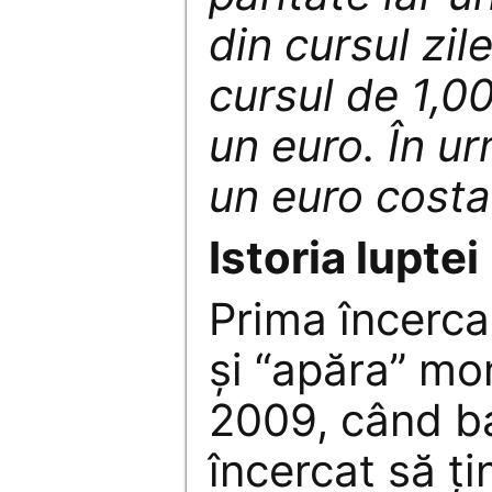
din cursul zile
cursul de 1,0
un euro. În ur
un euro costa 
Istoria luptei
Prima încerca
şi “apăra” mo
2009, când b
încercat să ţi