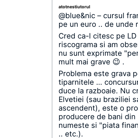
atotnestiutorul
@blue&nic – cursul fra
pe un euro .. de unde r
Cred ca-l citesc pe LD
riscograma si am obser
nu sunt exprimate "pen
mult mai grave 😉 .
Problema este grava pe
tiparnitele … concursu
duce la razboaie. Nu 
Elvetiei (sau braziliei
ascendent), este o pro
producere de bani din 
numeste si "piata finan
.. etc.).