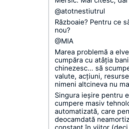
Mersic. Mai citesc, dar
@atotnestiutrul
Războaie? Pentru ce să
nou?
@MIA
Marea problemă a elveţ
cumpăra cu atâţia bani
chinezesc… să scumpe
valute, acţiuni, resurse
nimeni altcineva nu m
Singura ieşire pentru e
cumpere masiv tehnolog
automatizată, care pen
deocamdată neamortiza
constant în viitor (dec