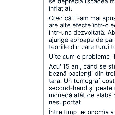
se deprecia (scădea ma
inflaţia).
Cred că ţi-am mai spus,
are alte efecte într-o
într-una dezvoltată. 
ajunge aproape de pari
teoriile din care turui t
Uite cum e problema "i
Acu' 15 ani, când se s
beznă pacienţii din tre
ţara. Un tomograf cost
second-hand şi peste m
monedă atât de slabă c
nesuportat.
Între timp, economia a