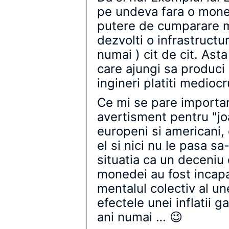
pe undeva fara o mone
putere de cumparare m
dezvolti o infrastructu
numai ) cit de cit. Ast
care ajungi sa produci 
ingineri platiti mediocr
Ce mi se pare important
avertisment pentru "joa
europeni si americani,
el si nici nu le pasa sa-
situatia ca un deceniu d
monedei au fost incapab
mentalul colectiv al u
efectele unei inflatii 
ani numai … 😉