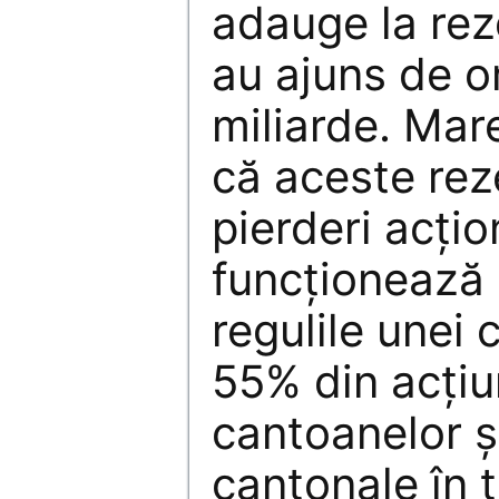
adauge la rez
au ajuns de o
miliarde. Mar
că aceste re
pierderi acţio
funcţionează
regulile unei 
55% din acţiu
cantoanelor ş
cantonale în 