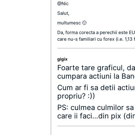
@Nic
Salut,
multumesc 🙂
Da, forma corecta a perechii este EUR
care nu-s familiari cu forex (i.e. 1,13 
gigix
Foarte tare graficul, d
cumpara actiuni la Banc
Cum ar fi sa detii actiu
propriu? :))
PS: culmea culmilor sa 
care ii faci…din pix (di