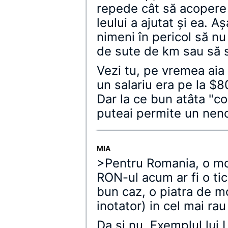
repede cât să acopere 
leului a ajutat şi ea. 
nimeni în pericol să n
de sute de km sau să s
Vezi tu, pe vremea aia
un salariu era pe la $
Dar la ce bun atâta "co
puteai permite un nen
MIA
>Pentru Romania, o mo
RON-ul acum ar fi o tic
bun caz, o piatra de m
inotator) in cel mai rau
Da si nu. Exemplul lui 