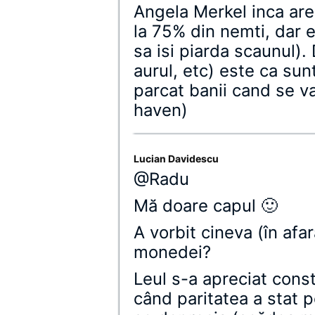
Angela Merkel inca are
la 75% din nemti, dar 
sa isi piarda scaunul).
aurul, etc) este ca sun
parcat banii cand se va
haven)
Lucian Davidescu
@Radu
Mă doare capul 🙂
A vorbit cineva (în afa
monedei?
Leul s-a apreciat consta
când paritatea a stat p