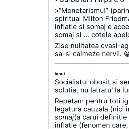
>“Monetarismul” (parinte
spiritual Milton Friedm
inflatie si somaj e ace
somaj si … cotele apelo
Zise nulitatea cvasi-ag
sa-si calmeze nervii. 
ionut
Socialistul obosit si se
solutia, nu latratu' la l
Repetam pentru toti ign
legatura cauzala (nici i
somaj
(a carui definiti
inflatie (fenomen care, 