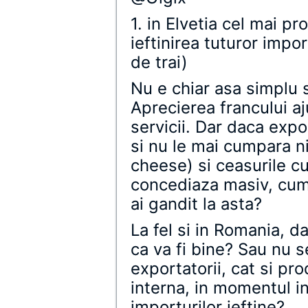
1. in Elvetia cel mai pr
ieftinirea tuturor impor
de trai)
Nu e chiar asa simplu s
Aprecierea francului aj
servicii. Dar daca exp
si nu le mai cumpara n
cheese) si ceasurile cu
concediaza masiv, cum 
ai gandit la asta?
La fel si in Romania, d
ca va fi bine? Sau nu s
exportatorii, cat si pr
interna, in momentul i
importurilor ieftine?