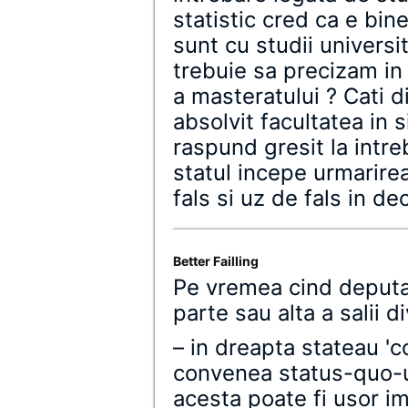
statistic cred ca e bin
sunt cu studii universi
trebuie sa precizam in
a masteratului ? Cati d
absolvit facultatea in
raspund gresit la intr
statul incepe urmarire
fals si uz de fals in de
Better Failling
Pe vremea cind deputat
parte sau alta a salii d
– in dreapta stateau 'co
convenea status-quo-ul
acesta poate fi usor im