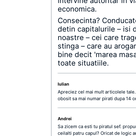
intervine autoritar in vi
economica.
Consecinta? Conducator
detin capitalurile – is
noastre – cei care tra
stinga – care au arogan
bine decit 'marea masa'
toate situatiile.
Iulian
Apreciez cel mai mult articolele tal
obosit sa mai numar pirati dupa 14 
Andrei
Sa zicem ca esti tu piratul sef. propu
ceilalti patru capul? Oricat de logic a