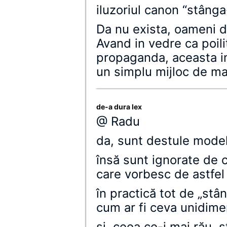
iluzoriul canon “stâng
Da nu exista, oameni 
Avand in vedre ca poil
propaganda, aceasta im
un simplu mijloc de ma
de-a dura lex
@ Radu
da, sunt destule mode
însă sunt ignorate de 
care vorbesc de astfel 
în practică tot de „stâ
cum ar fi ceva unidime
şi, ceea ce-i mai rău, 