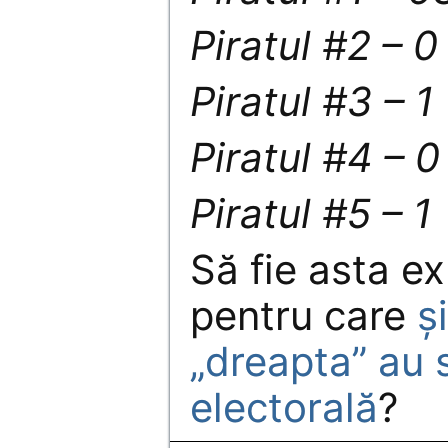
Piratul #2 – 0
Piratul #3 – 1
Piratul #4 – 0
Piratul #5 – 1
Să fie asta exp
pentru care
ş
„dreapta” au
electorală
?