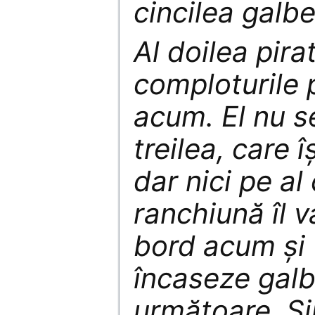
cincilea galbe
Al doilea pirat
comploturile 
acum. El nu s
treilea, care 
dar nici pe al
ranchiună îl 
bord acum şi 
încaseze galb
următoare. Si