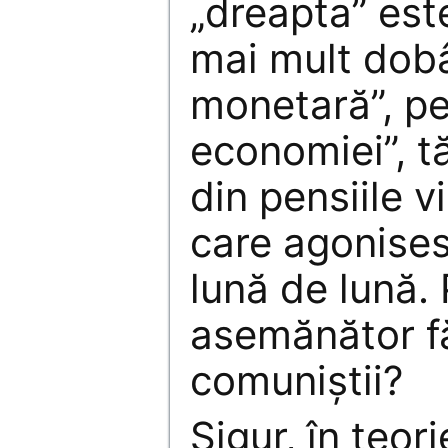
„dreapta” est
mai mult dobâ
monetară”, pe
economiei”, t
din pensiile v
care agonises
lună de lună.
asemănător f
comuniştii?
Sigur, în teor