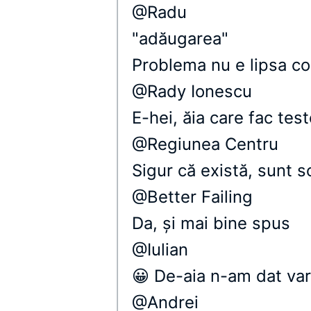
@Radu
"adăugarea"
Problema nu e lipsa com
@Rady Ionescu
E-hei, ăia care fac test
@Regiunea Centru
Sigur că există, sunt s
@Better Failing
Da, şi mai bine spus
@Iulian
😀 De-aia n-am dat var
@Andrei