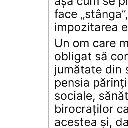
aşa cum se p
face „stânga”
impozitarea e
Un om care m
obligat să co
jumătate din 
pensia părinţi
sociale, sănăt
birocraţilor c
acestea şi, 