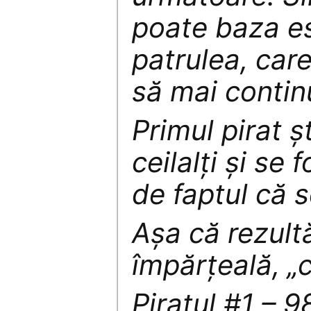
poate baza es
patrulea, care
să mai contin
Primul pirat şt
ceilalţi şi se 
de faptul că s
Aşa că rezul
împărţeală, „
Piratul #1 – 9