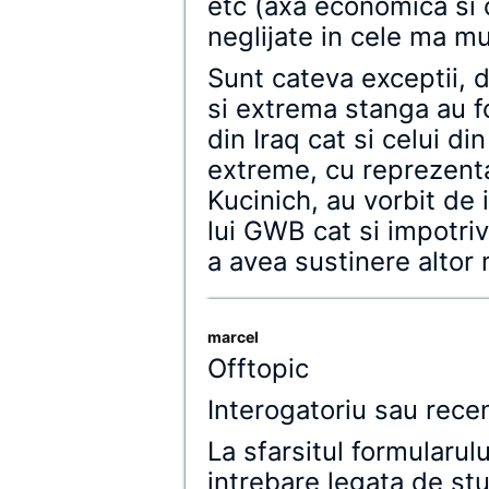
etc (axa economica si ce
neglijate in cele ma mu
Sunt cateva exceptii, 
si extrema stanga au fo
din Iraq cat si celui di
extreme, cu reprezenta
Kucinich, au vorbit de
lui GWB cat si impotriv
a avea sustinere altor
marcel
Offtopic
Interogatoriu sau rec
La sfarsitul formularul
intrebare legata de st