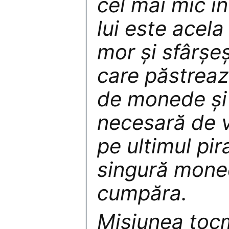
cel mai mic î
lui este acela 
mor şi sfârşeş
care păstreaz
de monede şi
necesară de v
pe ultimul pira
singură moned
cumpăra.
Misiunea tocm