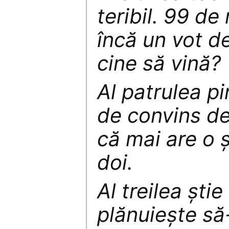
teribil. 99 d
încă un vot de
cine să vină?
Al patrulea pi
de convins d
că mai are o ş
doi.
Al treilea şti
plănuieşte să-