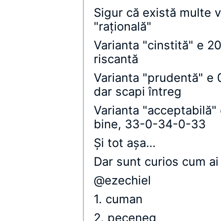
Sigur că există multe v
"raţională"
Varianta "cinstită" e 
riscantă
Varianta "prudentă" e 
dar scapi întreg
Varianta "acceptabilă
bine, 33-0-34-0-33
Și tot aşa…
Dar sunt curios cum ai 
@ezechiel
1. cuman
2. peceneg