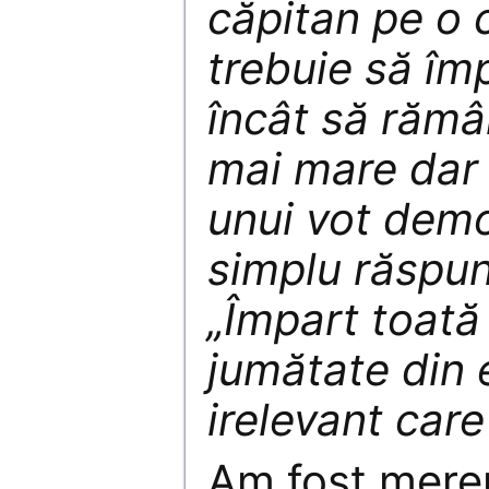
căpitan pe o c
trebuie să împ
încât să rămâ
mai mare dar 
unui vot demo
simplu răspun
„Împart toată
jumătate din e
irelevant car
Am fost mere