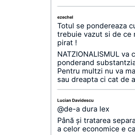
ezechel
Totul se pondereaza 
trebuie vazut si de ce 
pirat !
NATZIONALISMUL va con
ponderand substantzia
Pentru multzi nu va ma
sau dreapta ci cat de at
Lucian Davidescu
@de-a dura lex
Până şi tratarea separat
a celor economice e c