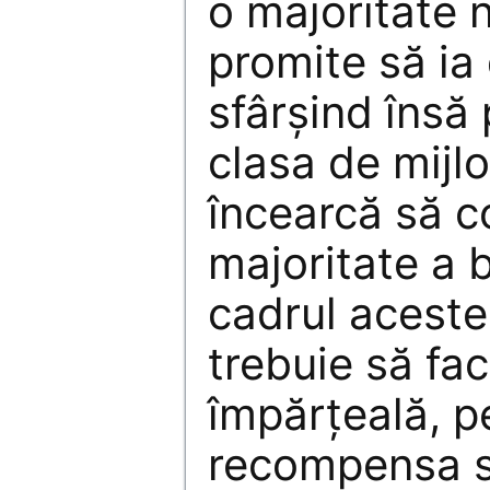
o majoritate 
promite să ia 
sfârşind însă 
clasa de mijl
încearcă să c
majoritate a b
cadrul acestei
trebuie să fa
împărţeală, p
recompensa su