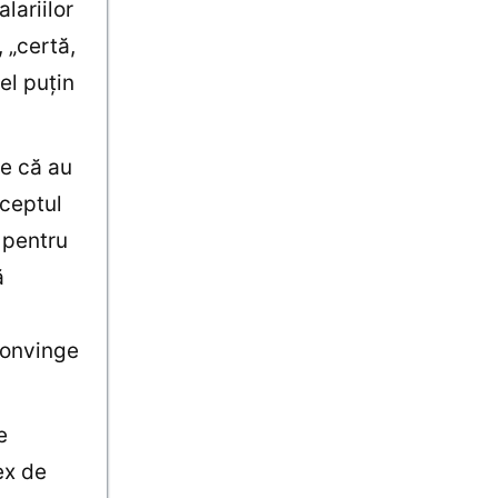
lariilor
, „certă,
cel puţin
te că au
nceptul
 pentru
ă
convinge
e
ex de