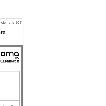
noiembrie 2011
are