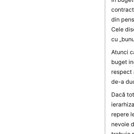
contract
din pensi
Cele dis
cu „bunur
Atunci c
buget in
respect 
de-a duc
Dacă tot
ierarhiz
repere l
nevoie d