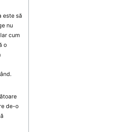
a este să
ge nu
clar cum
ă o
a
rând.
nătoare
ere de-o
lă