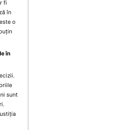
 fi
ză în
este o
puţin
le în
ecizii.
riile
ni sunt
i.
ustiţia