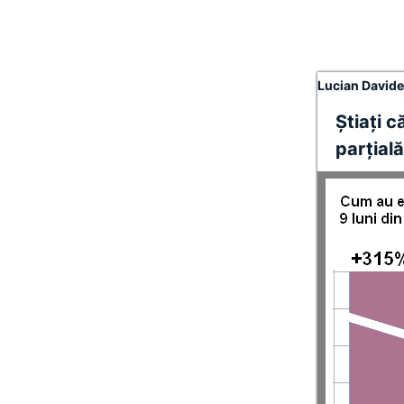
Lucian David
Ştiaţi c
parţială