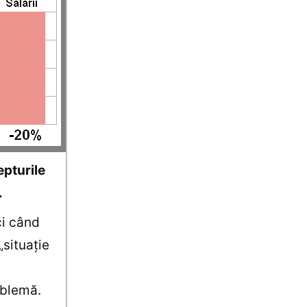
epturile
.
ci când
„situaţie
oblemă.