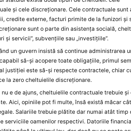
uale şi cele discreţionare. Cele contractuale sunt 
i, credite externe, facturi primite de la funizori şi s
creţionare sunt o parte din asistenţa socială, chelt
i şi servicii”, subvenţiile sau „investiţiile”.
ând un guvern insistă să continue administrarea u
capabil să-şi acopere toate obligaţiile, primul se
al justiţiei este să-şi respecte contractele, chiar c
e la zero cheltuielile discreţionare.
 nu e de ajuns, cheltuielile contractuale trebuie şi 
ate. Aici, opiniile pot fi multe, însă există măcar c
egale. Salariile trebuie plătite dar numai atât timp
e serviciile oamenilor respectivi. Datoriile financi