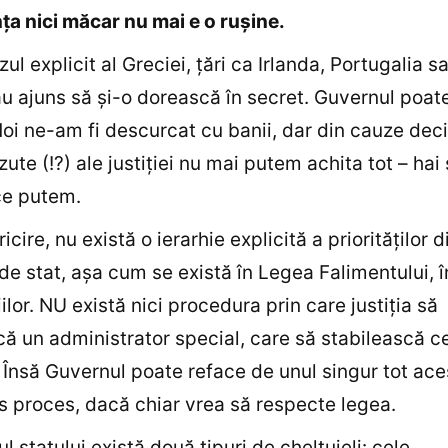
ţa nici măcar nu mai e o ruşine.
ul explicit al Greciei, ţări ca Irlanda, Portugalia s
u ajuns să şi-o dorească în secret. Guvernul poate
oi ne-am fi descurcat cu banii, dar din cauze deciz
ute (!?) ale justiţiei nu mai putem achita tot – hai
e putem.
icire, nu există o ierarhie explicită a priorităţilor d
de stat, aşa cum se există în Legea Falimentului, î
lor. NU există nici procedura prin care justiţia să
 un administrator special, care să stabilească ce
. Însă Guvernul poate reface de unul singur tot ace
 proces, dacă chiar vrea să respecte legea.
l statului există două tipuri de cheltuieli: cele