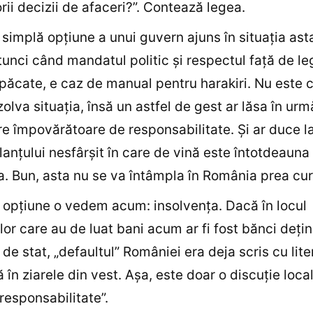
rii decizii de afaceri?”. Contează legea.
simplă opţiune a unui guvern ajuns în situaţia ast
tunci când mandatul politic şi respectul faţă de le
mpăcate, e caz de manual pentru harakiri. Nu este 
zolva situaţia, însă un astfel de gest ar lăsa în urm
e împovărătoare de responsabilitate. Şi ar duce l
lanţului nesfârşit în care de vină este întotdeauna
a. Bun, asta nu se va întâmpla în România prea cu
 opţiune o vedem acum: insolvenţa. Dacă în locul
lor care au de luat bani acum ar fi fost bănci deţi
i de stat, „defaultul” României era deja scris cu lit
 în ziarele din vest. Aşa, este doar o discuţie loca
responsabilitate”.