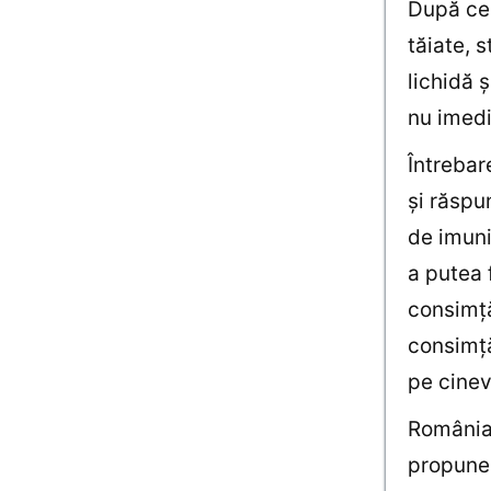
După ce 
tăiate, s
lichidă ş
nu imedi
Întrebar
şi răspun
de imuni
a putea 
consimţă
consimţă
pe cinev
România 
propune 