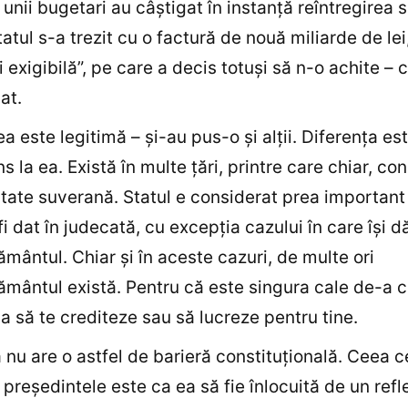
unii bugetari au câştigat în instanţă reîntregirea sa
tatul s-a trezit cu o factură de nouă miliarde de lei
i exigibilă”, pe care a decis totuşi să n-o achite – 
at.
ea este legitimă – şi-au pus-o şi alţii. Diferenţa es
s la ea. Există în multe ţări, printre care chiar, co
tate suverană. Statul e considerat prea important
fi dat în judecată, cu excepţia cazului în care îşi d
mântul. Chiar şi în aceste cazuri, de multe ori
mântul există. Pentru că este singura cale de-a 
a să te crediteze sau să lucreze pentru tine.
nu are o astfel de barieră constituţională. Ceea c
preşedintele este ca ea să fie înlocuită de un refl