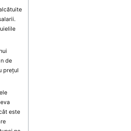
alcătuite
alarii.
uielile
nui
mn de
u preţul
ele
âteva
 cât este
are