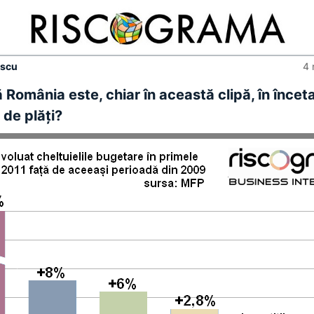
escu
4 
ă România este, chiar în această clipă, în încet
 de plăţi?