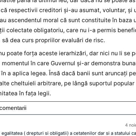
plătite până la ultimul leu, dar dacă nu se poate a
că respectivii creditori şi-au asumat, voluntar, şi u
 au ascendentul moral că sunt constituite în baza 
ţii colectate obligatoriu, care nu i-a permis benefi
să dea curs propriilor evaluări de risc.
nu poate forţa aceste ierarhizări, dar nici nu li se 
n momentul în care Guvernul şi-ar demonstra buna
 în a aplica legea. Însă dacă banii sunt aruncaţi pe
 alte cheltuieli arbitrare, pe lângă suportul popular
mitatea în faţa legii.
comentarii
4 noi
egalitatea ( drepturi si obligatii) a cetatenilor dar si a statului c