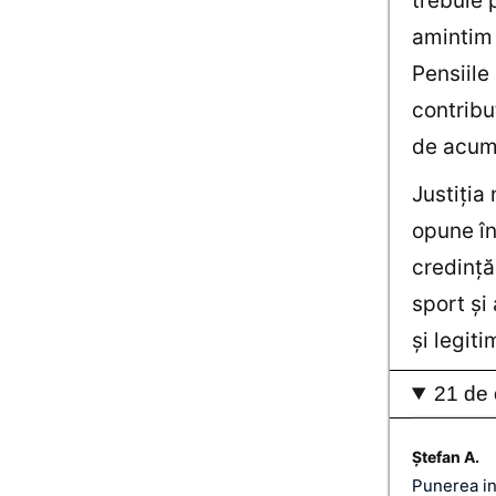
trebuie 
amintim 
Pensiile
contribu
de acum 
Justiţia 
opune î
credinţă
sport şi
şi legiti
21 de 
Ștefan A.
Punerea in 