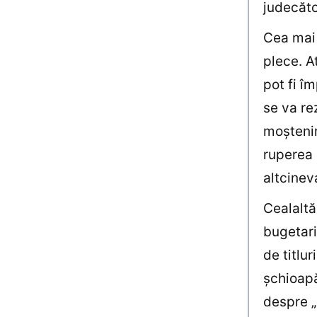
judecăto
Cea mai 
plece. A
pot fi î
se va re
moştenir
ruperea 
altcinev
Cealaltă
bugetari
de titlur
şchioapă
despre „