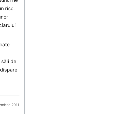
stunci ne
n risc.
unor
ciarului
poate
 săli de
 dispare
embrie 2011
a