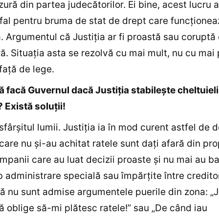
ură din partea judecătorilor. Ei bine, acest lucru ar
fal pentru bruma de stat de drept care funcţionea
 Argumentul că Justiţia ar fi proastă sau coruptă 
ă. Situaţia asta se rezolvă cu mai mult, nu cu mai 
faţă de lege.
ă facă Guvernul dacă Justiţia stabileşte cheltuieli
? Există soluţii!
fârşitul lumii. Justiţia ia în mod curent astfel de d
are nu şi-au achitat ratele sunt daţi afară din prop
mpanii care au luat decizii proaste şi nu mai au ba
 administrare specială sau împărţite între creditor
ă nu sunt admise argumentele puerile din zona: „J
 oblige să-mi plătesc ratele!” sau „De când iau