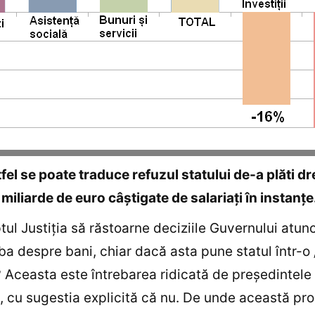
fel se poate traduce refuzul statului de-a plăti dr
miliarde de euro câştigate de salariaţi în instanţe
tul Justiţia să răstoarne deciziile Guvernului atun
ba despre bani, chiar dacă asta pune statul într-o 
”? Aceasta este întrebarea ridicată de preşedintele
 cu sugestia explicită că nu. De unde această pr