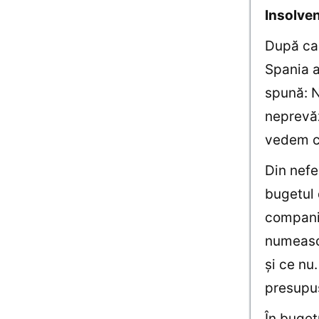
Insolven
După caz
Spania a
spună: N
neprevăz
vedem c
Din nefer
bugetul 
companii
numească
şi ce nu
presupus
În bugetu