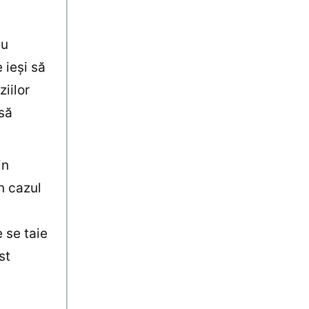
au
 ieşi să
iilor
 să
in
n cazul
 se taie
st