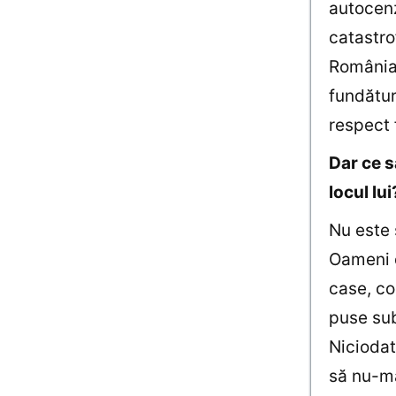
autocenz
catastro
România.
fundătur
respect 
Dar ce s
locul lui
Nu este s
Oameni c
case, co
puse sub
Niciodat
să nu-mă