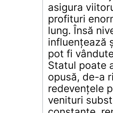
asigura viitor
profituri eno
lung. Însă niv
influenţează ş
pot fi vândute
Statul poate a
opusă, de-a r
redevenţele p
venituri subst
constante, re