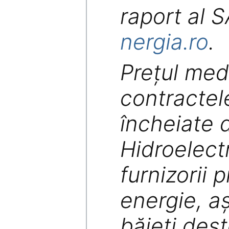
raport al 
nergia.ro
.
Preţul med
contractele
încheiate 
Hidroelect
furnizorii p
energie, a
băieţi deşt