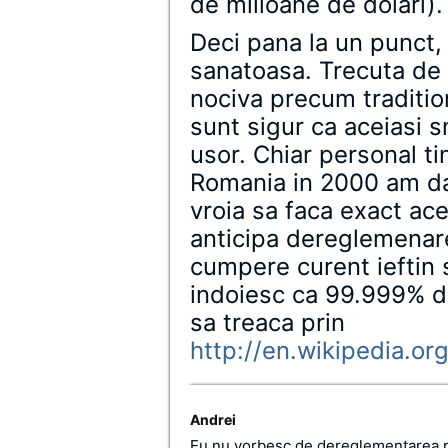
de milioane de dolari).
Deci pana la un punct
sanatoasa. Trecuta de a
nociva precum traditi
sunt sigur ca aceiasi s
usor. Chiar personal tin
Romania in 2000 am da
vroia sa faca exact ac
anticipa dereglemenare
cumpere curent ieftin 
indoiesc ca 99.999% d
sa treaca prin
http://en.wikipedia.org
Andrei
Eu nu vorbesc de dereglementarea pie