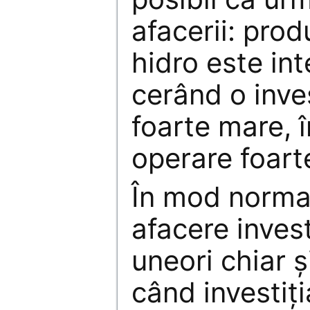
afacerii: prod
hidro este int
cerând o inves
foarte mare, 
operare foart
În mod normal,
afacere invest
uneori chiar ş
când investiţ