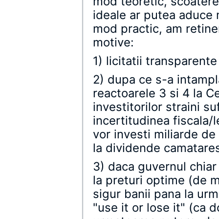
mod teoretic, scoaterea 
ideale ar putea aduce m
mod practic, am retiner
motive:
1) licitatii transparent
2) dupa ce s-a intampla
reactoarele 3 si 4 la 
investitorilor straini suf
incertitudinea fiscala/
vor investi miliarde de
la dividende camatares
3) daca guvernul chiar 
la preturi optime (de m
sigur banii pana la ur
"use it or lose it" (ca 