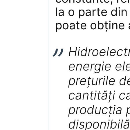
la o parte din
poate obţine
Hidroelect
energie el
preţurile d
cantităţi c
producţia 
disponibilă