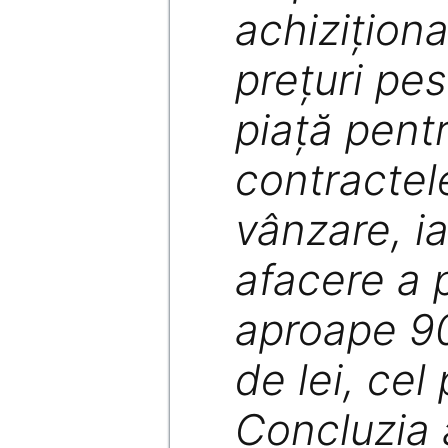
achiziţiona
preţuri pes
piaţă pent
contractel
vânzare, i
afacere a 
aproape 9
de lei, cel 
Concluzia 