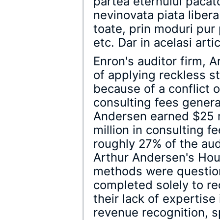
partea eternului pacato
nevinovata piata libera
toate, prin moduri pur
etc. Dar in acelasi artic
Enron's auditor firm, 
of applying reckless st
because of a conflict o
consulting fees genera
Andersen earned $25 mi
million in consulting 
roughly 27% of the audi
Arthur Andersen's Hous
methods were question
completed solely to rec
their lack of expertise
revenue recognition, sp