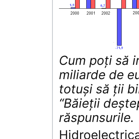
Cum poţi să ir
miliarde de eu
totuşi să ţii b
“Băieţii deşte
răspunsurile.
Hidroelectric