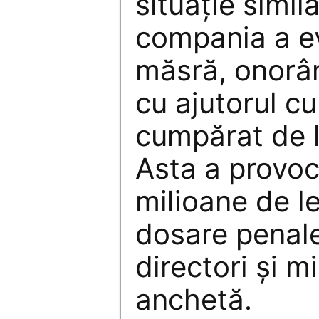
situaţie simil
compania a e
măsră, onorân
cu ajutorul c
cumpărat de l
Asta a provoc
milioane de lei
dosare penale
directori şi mi
anchetă.