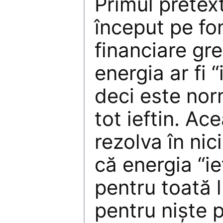
Primul pretext
început pe fo
financiare gre
energia ar fi 
deci este nor
tot ieftin. Ac
rezolva în nic
că energia “ie
pentru toată 
pentru nişte pr