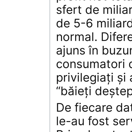
sfert de milia
de 5-6 miliard
normal. Difere
ajuns în buzu
consumatori 
privilegiaţi şi
“băieţi deştepţ
De fiecare dat
le-au fost ser