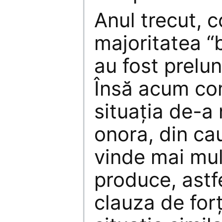
Anul trecut, 
majoritatea “b
au fost prelu
Însă acum co
situaţia de-a
onora, din ca
vinde mai mul
produce, astfe
clauza de forţ