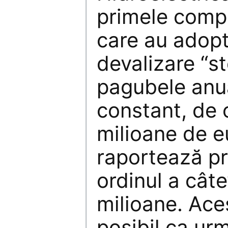
primele compa
care au adop
devalizare “st
pagubele anua
constant, de 
milioane de 
raportează pr
ordinul a cât
milioane. Ace
posibil ca urm