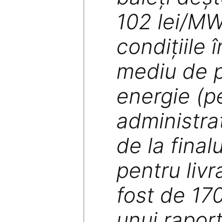
102 lei/MW
condiţiile 
mediu de p
energie (p
administr
de la final
pentru livr
fost de 170
unui raport