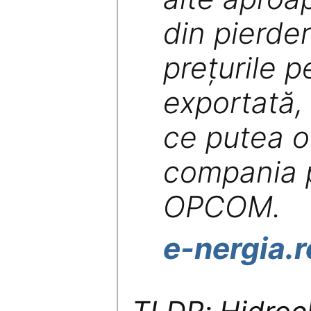
din pierde
preţurile p
exportată,
ce putea o
compania 
OPCOM.
e-nergia.r