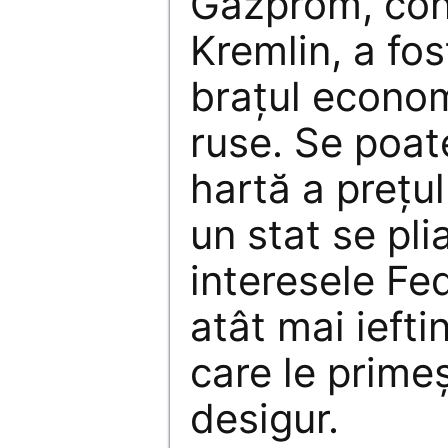
Gazprom, con
Kremlin, a fo
braţul econom
ruse. Se poat
hartă a preţul
un stat se pl
interesele Fe
atât mai iefti
care le primeş
desigur.