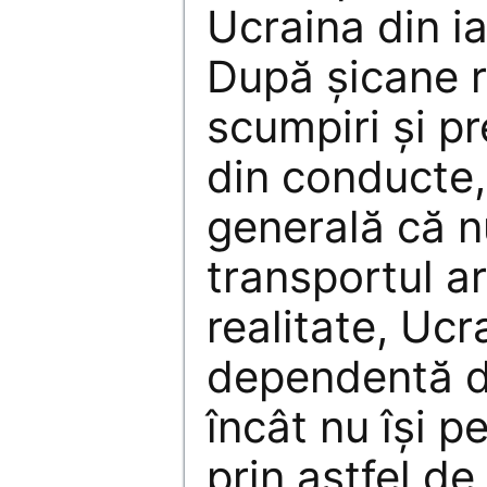
Ucraina din ia
După şicane r
scumpiri şi p
din conducte,
generală că n
transportul ar
realitate, Ucr
dependentă d
încât nu îşi p
prin astfel de