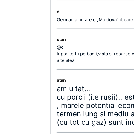
d
Germania nu are o „Moldova”pt care 
stan
@d
lupta-te tu pe banii,viata si resursel
alte alea.
stan
am uitat…
cu porcii (i.e rusii).. e
,,marele potential econ
termen lung si mediu a
(cu tot cu gaz) sunt in