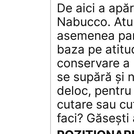
De aici a apă
Nabucco. Atun
asemenea part
baza pe atitu
conservare a p
se supără şi 
deloc, pentru 
cutare sau cu
faci? Găseşti 