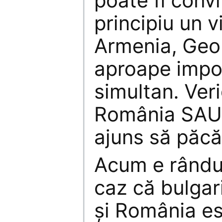
poate fi convi
principiu un vi
Armenia, Geor
aproape impos
simultan. Ver
România SAU 
ajuns să păcă
Acum e rândul 
caz că bulgar
şi România es