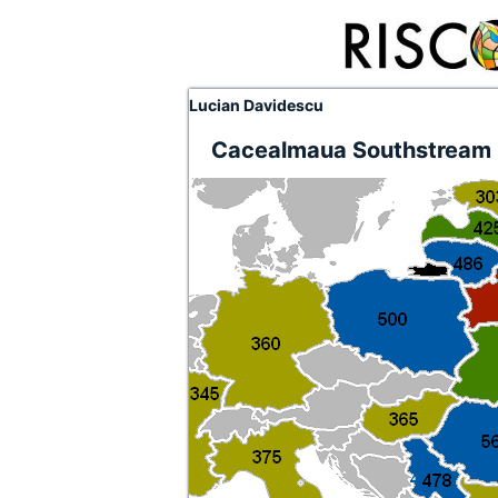
Lucian Davidescu
Cacealmaua Southstream