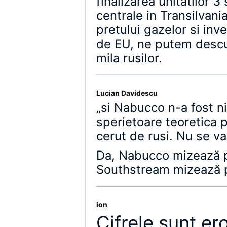
finalizarea unitatilor 3 
centrale in Transilvania
pretului gazelor si inve
de EU, ne putem descu
mila rusilor.
Lucian Davidescu
„si Nabucco n-a fost n
sperietoare teoretica 
cerut de rusi. Nu se va
Da, Nabucco mizează pe
Southstream mizează pe
ion
Cifrele sunt er