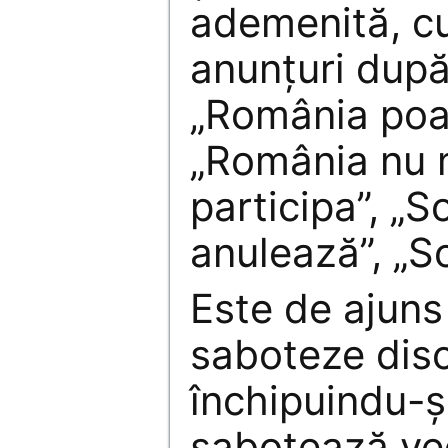
ademenită, cu
anunţuri după
„România poat
„România nu 
participa”, „
anulează”, „S
Este de ajuns
saboteze dis
închipuindu-şi
sabotează vec