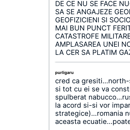
DE CE NU SE FACE NU
SA SE ANGAJEZE GEOL
GEOFIZICIENI SI SOC
MAI BUN PUNCT FERI
CATASTROFE MILITAR
AMPLASAREA UNEI NOI
LA CER SA PLATIM GAZU
purligaru
cred ca gresiti…north-
si tot cu ei se va cons
spulberat nabucco…rusii
la acord si-si vor impar
strategice)…romania nu
aceasta ecuatie…poate 