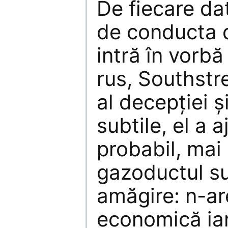
De fiecare da
de conducta 
intră în vorbă 
rus, Southstr
al decepţiei ş
subtile, el a 
probabil, mai s
gazoductul s
amăgire: n-ar
economică iar