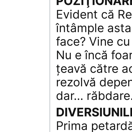
POZIŢIONAR
Evident că Re
întâmple asta.
face? Vine cu 
Nu e încă foa
ţeavă către a
rezolvă depe
dar… răbdare
DIVERSIUNIL
Prima petardă