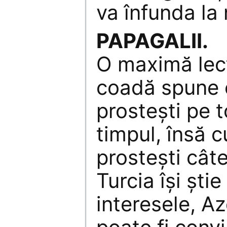
va înfunda la 
PAPAGALII.
O maximă lect
coadă spune c
prosteşti pe 
timpul, însă c
prosteşti câte
Turcia îşi ştie
interesele, A