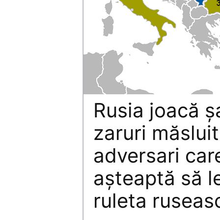
Rusia joacă ş
zaruri măslui
adversari car
aşteaptă să le
ruleta ruseas