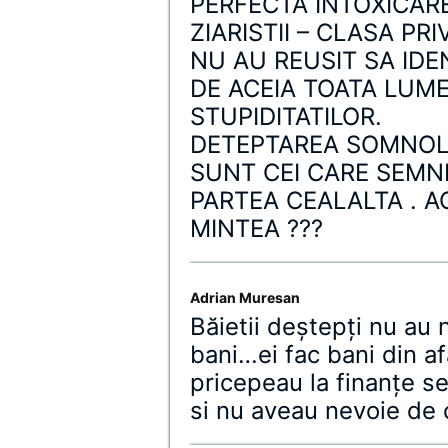
PERFECTA INTOXICAR
ZIARISTII – CLASA PRI
NU AU REUSIT SA IDEN
DE ACEIA TOATA LUME
STUPIDITATILOR.
DETEPTAREA SOMNOLEN
SUNT CEI CARE SEMN
PARTEA CEALALTA . A
MINTEA ???
Adrian Muresan
Băietii deştepţi nu au
bani…ei fac bani din af
pricepeau la finanţe 
si nu aveau nevoie de 