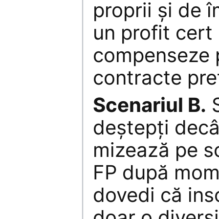
proprii şi de
un profit cert
compenseze p
contracte pref
Scenariul B.
S
deştepţi decâ
mizează pe sc
FP după mome
dovedi că ins
doar o divers