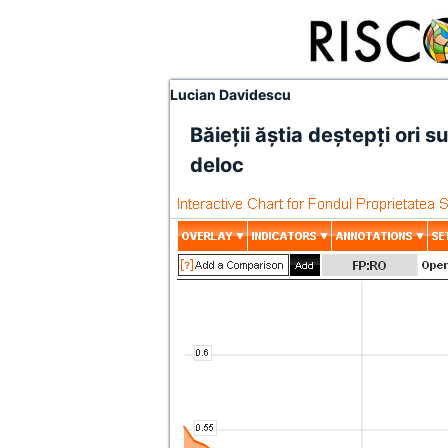
Lucian Davidescu
Băieţii ăştia deştepţi ori s
deloc