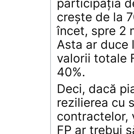
participaţia 
creşte de la 
încet, spre 2 
Asta ar duce 
valorii totale
40%.
Deci, dacă pi
rezilierea cu 
contractelor, 
FP ar trebui s