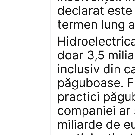
declarat este 
termen lung a
Hidroelectric
doar 3,5 mili
inclusiv din 
păguboase. Fă
practici păgu
companiei ar 
miliarde de eu