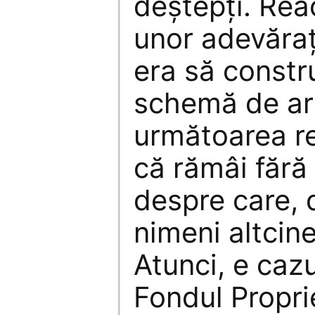
deştepţi. Reac
unor adevăraţ
era să constr
schemă de ar
următoarea re
că rămâi fără
despre care,
nimeni altcin
Atunci, e cazu
Fondul Propri