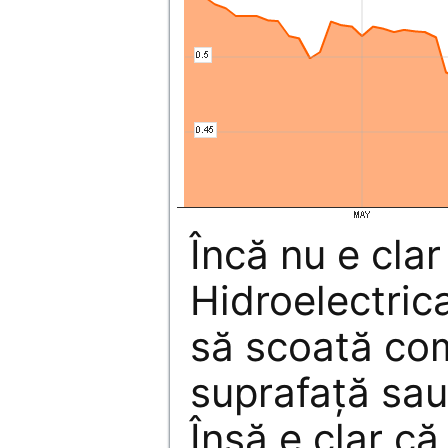
Încă nu e cla
Hidroelectric
să scoată co
suprafaţă sau
Însă e clar că