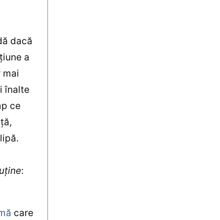
adă dacă
ţiune a
r mai
 înalte
imp ce
ţă,
lipă.
uţine
:
rmă
care