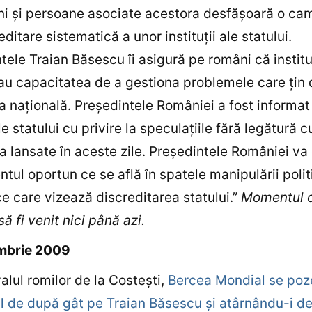
eni şi persoane asociate acestora desfăşoară o ca
ditare sistematică a unor instituţii ale statului.
tele Traian Băsescu îi asigură pe români că instituţ
 au capacitatea de a gestiona problemele care ţin 
a naţională. Preşedintele României a fost informat
ile statului cu privire la speculaţiile fără legătură c
ea lansate în aceste zile. Preşedintele României va
tul oportun ce se află în spatele manipulării polit
e care vizează discreditarea statului.”
Momentul 
ă fi venit nici până azi.
mbrie 2009
valul romilor de la Costeşti,
Bercea Mondial se po
l de după gât pe Traian Băsescu şi atârnându-i de