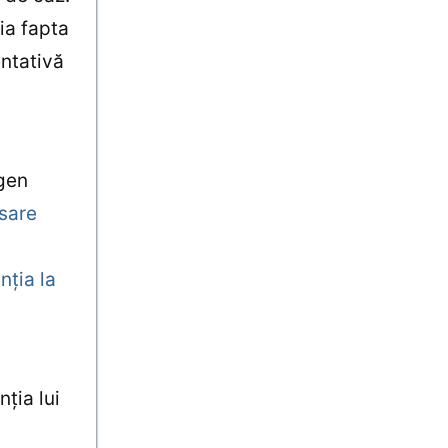
 ia fapta
entativă
ugen
osare
nţia la
nţia lui