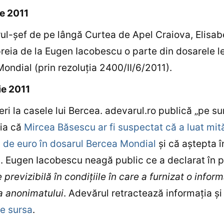
e 2011
ul-şef de pe lângă Curtea de Apel Craiova, Elisab
reia de la Eugen Iacobescu o parte din dosarele l
ondial (prin rezoluţia 2400/II/6/2011).
ie 2011
ri la casele lui Bercea. adevarul.ro publică „pe su
ţia că
Mircea Băsescu ar fi suspectat că a luat mit
de euro în dosarul Bercea Mondial
şi că aştepta 
 Eugen Iacobescu neagă public ce a declarat în p
 previzibilă în condiţiile în care a furnizat o infor
a anonimatului
. Adevărul retractează informaţia ş
e sursa
.