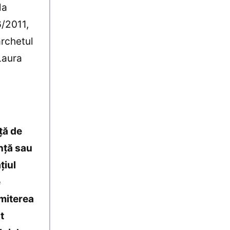
la
6/2011,
archetul
Laura
ţă de
nţă sau
ţiul
e
omiterea
t