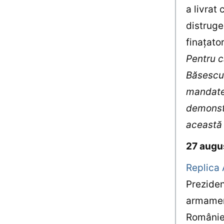
a livrat
distruge
finaţato
Pentru c
Băsescu 
mandate 
demonstr
această 
27 augu
Replica 
Preziden
armament
României