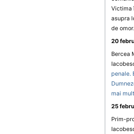
Victima 
asupra l
de omor
20 febru
Bercea M
Iacobes
penale. 
Dumnezeu
mai mul
25 febru
Prim-proc
Iacobesc