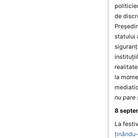
politici
de discre
Preşedin
statului
siguranţ
instituţi
realitat
la momen
mediatic
nu pare s
8 septe
La festi
ţinându-