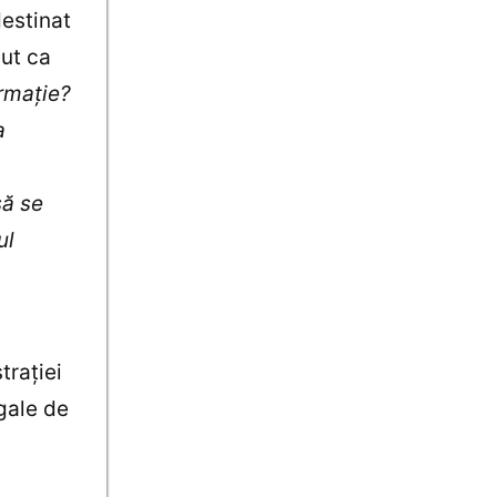
destinat
cut ca
rmaţie?
a
să se
ul
traţiei
egale de