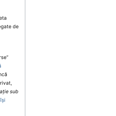
eta
egate de
rse”
ă
încă
rivat,
maţie sub
i
îşi