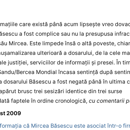
rmaţiile care există până acum lipseşte vreo dov
ăsescu a fost complice sau nu la presupusa infrac
 său Mircea. Este limpede însă o altă poveste, chia
uşamalizarea ulterioară a dosarului, de la cele mai
ale justiţiei, serviciilor de informaţii şi presei. În t
andu/Bercea Mondial încasa sentinţă după sentin
a dosarului Băsescu a fost negată până în ultima c
apărut brusc trei sesizări identice din trei surse
. Iată faptele în ordine cronologică,
cu comentarii p
st 2009
nformaţia că Mircea Băsescu este asociat într-o fi