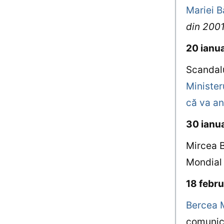
Mariei B
din 2001
20 ianu
Scandalu
Minister
că va an
30 ianu
Mircea B
Mondial
18 febru
Bercea M
comunica