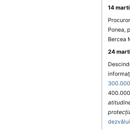
14 marti
Procuror
Ponea, p
Bercea M
24 mart
Descinde
informa
300.000 
400.000.
atitudine
protecţi
dezvălui