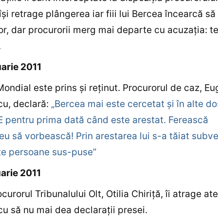
îşi retrage plângerea iar fiii lui Bercea încearcă să
or, dar procurorii merg mai departe cu acuzaţia: t
.
arie 2011
ondial este prins şi reţinut. Procurorul de caz, E
cu, declară:
„Bercea mai este cercetat şi în alte d
E pentru prima dată când este arestat. Ferească
 să vorbească! Prin arestarea lui s-a tăiat subve
te persoane sus-puse”
arie 2011
urorul Tribunalului Olt, Otilia Chiriţă, îi atrage ate
u să nu mai dea declaraţii presei.