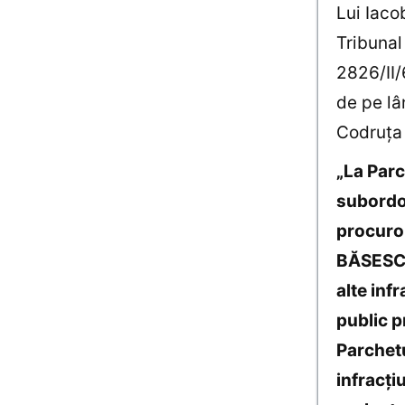
Lui Iaco
Tribunal 
2826/II/
de pe lâ
Codruţa 
„La Parc
subordon
procuror
BĂSESCU 
alte inf
public p
Parchetu
infracţi