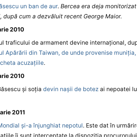
ăsescu un ban de aur
.
Bercea era deja monitorizat
, după cum a dezvăluit recent George Maior.
arie 2010
l traficului de armament devine internaţional, du
ul Apărării din Taiwan, de unde provenise muniţia
cheta acuzaţiile
.
arie 2010
ăsescu şi soţia
devin naşii de botez
ai nepoatei l
arie 2011
ondial şi-a înjunghiat nepotul
. Este dat în urmărir
ţiile îi sunt interceptate la dispoziţia procurorulu