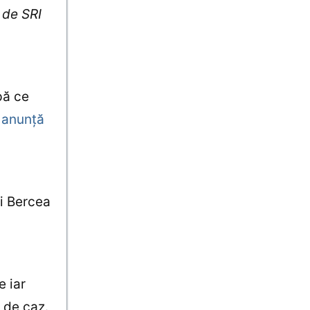
 de SRI
pă ce
, anunţă
ui Bercea
e iar
i de caz.