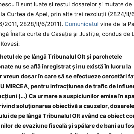
bescu îi sunt luate şi restul dosarelor şi mutate de 
la Curtea de Apel, prin alte trei rezoluţii (2824/II/
6/2011, 2828/II/6/2011).
Comunicatul
vine de la P
ngă Înalta curte de Casaţie şi Justiţie, condus de 
Kovesi:
hetul de pe lângă Tribunalul Olt şi parchetele
ate nu se află înregistrat şi nu există în lucru la
 vreun dosar în care să se efectueze cercetări fa
MIRCEA, pentru infracţiunea de trafic de influe
racţiuni (…) Ca urmare a suspiciunilor emise în spa
rivind soluţionarea obiectivă a cauzelor, dosarel
lui de pe lângă Tribunalul Olt având ca obiect c
unilor de evaziune fiscală şi spălare de bani au fos