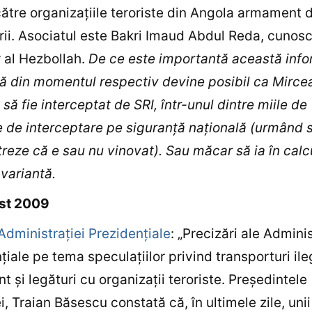
 către organizaţiile teroriste din Angola armament 
rii. Asociatul este Bakri Imaud Abdul Reda, cunos
r al Hezbollah.
De ce este importantă această info
ă din momentul respectiv devine posibil ca Mirce
să fie interceptat de SRI, într-unul dintre miile de
de interceptare pe siguranţă naţională (urmând 
eze că e sau nu vinovat). Sau măcar să ia în calc
variantă.
st 2009
Administraţiei Prezidenţiale
: „Precizări ale Adminis
ţiale pe tema speculaţiilor privind transporturi il
 şi legături cu organizaţii teroriste. Preşedintele
, Traian Băsescu constată că, în ultimele zile, unii