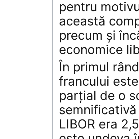
pentru motivu
această compe
precum și încă
economice lib
În primul rân
francului es
parțial de o 
semnificativă
LIBOR era 2,5
este undeva î