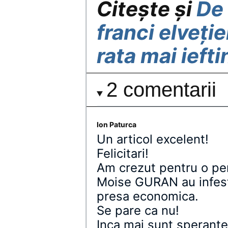
Citește și
De
franci elveție
rata mai iefti
2 comentarii
Ion Paturca
Un articol excelent!
Felicitari!
Am crezut pentru o per
Moise GURAN au infesta
presa economica.
Se pare ca nu!
Inca mai sunt sperante