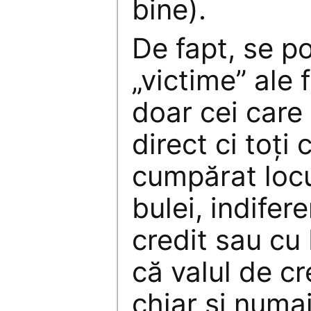
bine).
De fapt, se p
„victime” ale 
doar cei care
direct ci toți 
cumpărat locu
bulei, indife
credit sau cu 
că valul de cr
chiar și numa