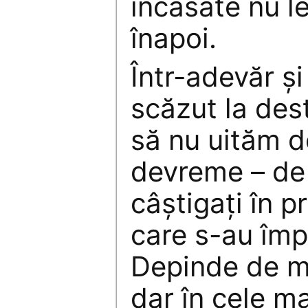
încasate nu l
înapoi.
Într-adevăr și
scăzut la dest
să nu uităm 
devreme – de 
câștigați în pr
care s-au împ
Depinde de m
dar în cele ma