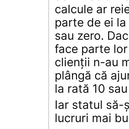
calcule ar rei
parte de ei l
sau zero. Dacă
face parte lor
clienții n-au 
plângă că aju
la rată 10 sau
Iar statul să-ș
lucruri mai bu