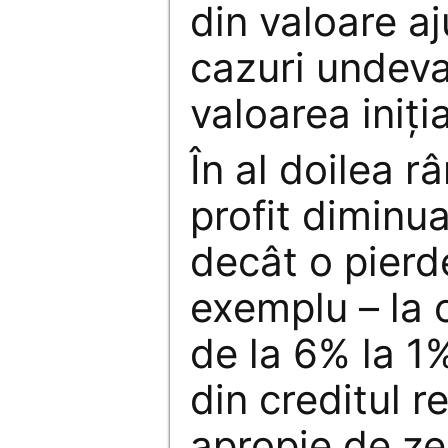
din valoare a
cazuri undeva
valoarea iniția
În al doilea râ
profit diminu
decât o pierd
exemplu – la
de la 6% la 1%
din creditul r
apropie de ze