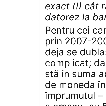
exact (!) cât 
datorez la ba
Pentru cei ca
prin 2007-200
deja se dubla
complicat; da
stă în suma ac
de moneda în 
împrumutul – 