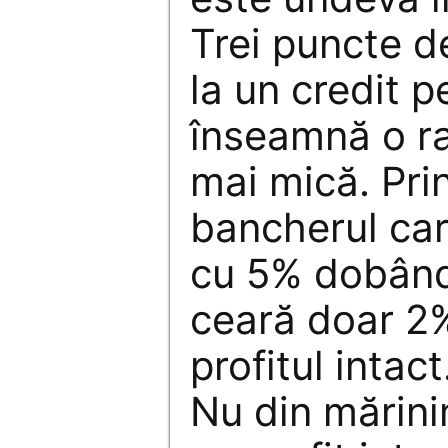
Trei puncte d
la un credit p
înseamnă o r
mai mică. Pri
bancherul car
cu 5% dobând
ceară doar 2%
profitul intac
Nu din mărini