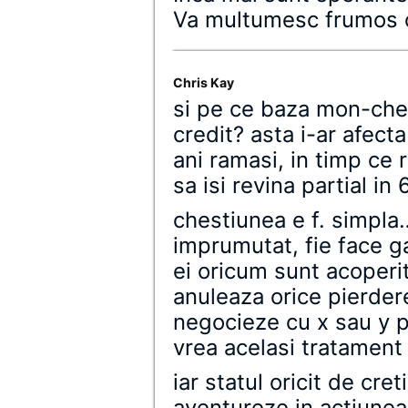
Va multumesc frumos ca 
Chris Kay
si pe ce baza mon-cher
credit? asta i-ar afect
ani ramasi, in timp ce 
sa isi revina partial in
chestiunea e f. simpla
imprumutat, fie face ga
ei oricum sunt acoperit
anuleaza orice pierdere
negocieze cu x sau y p
vrea acelasi tratament
iar statul oricit de cret
aventureze in actiunea