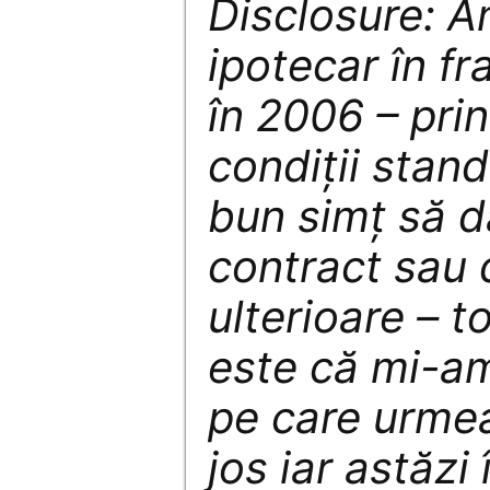
Disclosure: A
ipotecar în fra
în 2006 – prin
condiții stan
bun simț să d
contract sau 
ulterioare – t
este că mi-am
pe care urmea
jos iar astăzi