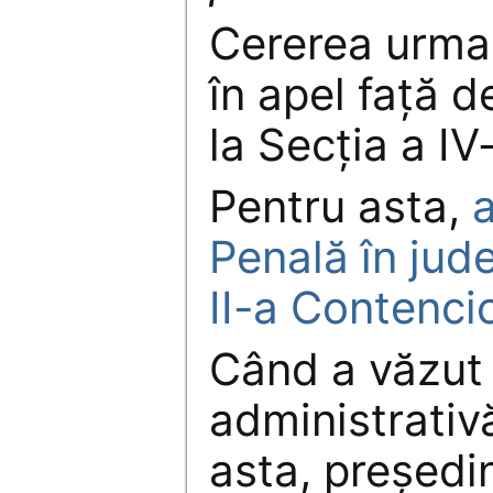
Cererea urma
în apel față d
la Secția a IV-
Pentru asta,
a
Penală în jud
II-a Contenci
Când a văzut 
administrativă
asta, președin