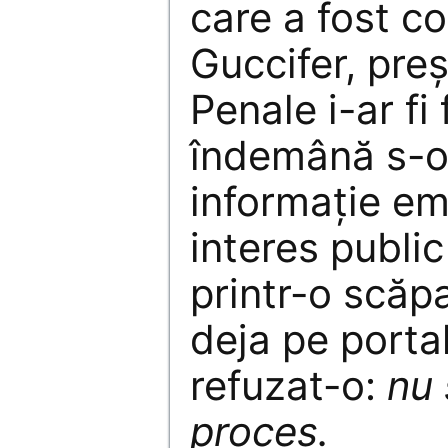
care a fost 
Guccifer, preș
Penale i-ar fi 
îndemână s-o
informație e
interes public
printr-o scăp
deja pe portal
refuzat-o:
nu 
proces.