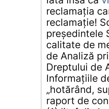
reclamația ca
reclamație! S
președintele S
calitate de m
de Analiză pr
Dreptului de 
Informațiile d
„hotărând, su
raport de conț