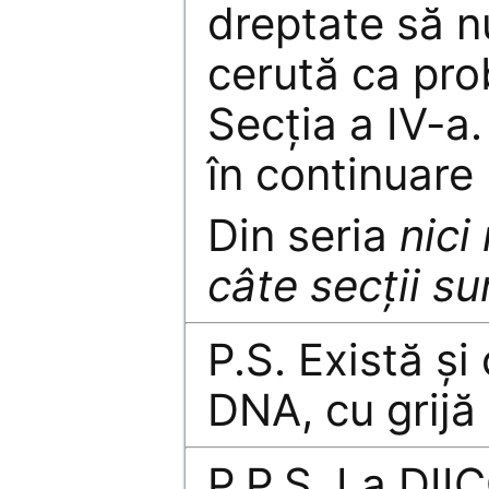
dreptate să n
cerută ca prob
Secția a IV-a
în continuare 
Din seria
nici
câte secții s
P.S. Există și
DNA, cu grijă
P.P.S. La DI