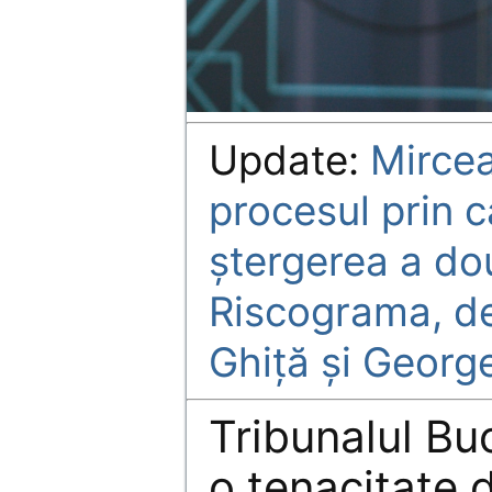
Update:
Mircea
procesul prin c
ștergerea a do
Riscograma, d
Ghiță și Georg
Tribunalul Buc
o tenacitate