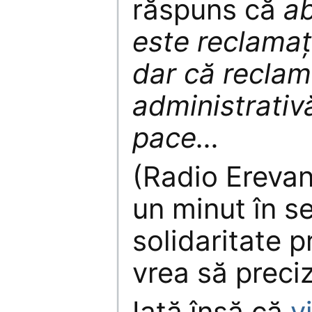
răspuns că
ab
este reclamaț
dar că reclam
administrativă
pace…
(Radio Erevan
un minut în 
solidaritate p
vrea să preci
Iată însă că
v