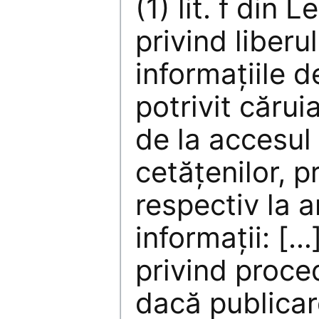
(1) lit. f din
privind liberu
informațiile d
potrivit căru
de la accesul 
cetățenilor, pr
respectiv la a
informații: […]
privind proced
dacă publica