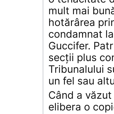
mult mai bună
hotărârea prin
condamnat la
Guccifer. Patr
secții plus c
Tribunalului s
un fel sau alt
Când a văzut 
elibera o copi