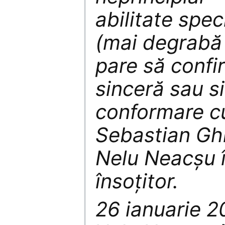
abilitate spec
(mai degrabă l
pare să confi
sinceră sau s
conformare cu 
Sebastian Ghi
Nelu Neacșu 
însoțitor.
26 ianuarie 2