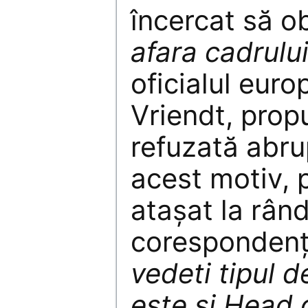
încercat să ob
afara cadrulu
oficialul eur
Vriendt, prop
refuzată abru
acest motiv, 
atașat la rând
coresponden
vedeti tipul d
este si Head o