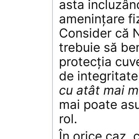
asta incluzân
amenințare fiz
Consider că 
trebuie să be
protecția cuve
de integritat
cu atât mai m
mai poate as
rol.
În orice caz, c