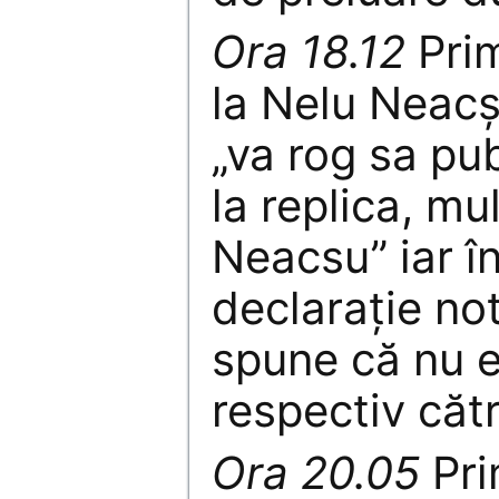
Ora 18.12
Pri
la Nelu Neacș
„va rog sa pu
la replica, m
Neacsu” iar î
declarație not
spune că nu e
respectiv căt
Ora 20.05
Pri