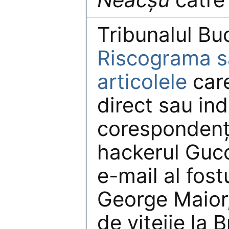
Tribunalul Bu
Riscograma să
articolele
care
direct sau indi
corespondenț
hackerul Gucc
e-mail al fost
George Maior,
de vitejie la B