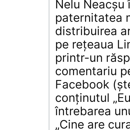
Nelu Neacșu 
paternitatea 
distribuirea a
pe rețeaua Li
printr-un răs
comentariu p
Facebook (ște
conținutul „Eu
întrebarea un
„Cine are curaj