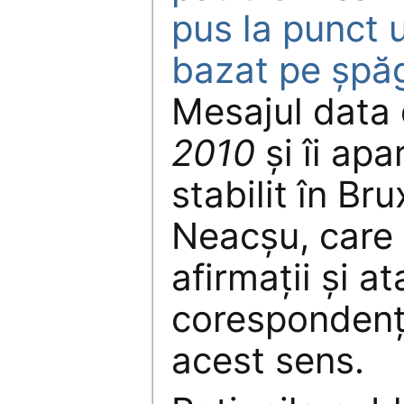
pus la punct 
bazat pe şpăg
Mesajul data
2010
și îi ap
stabilit în Bru
Neacșu, care
afirmații și a
corespondență
acest sens.