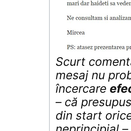
Scurt comenta
mesaj nu pro
încercare
efe
– că presupus
din start oric
neprincipial –