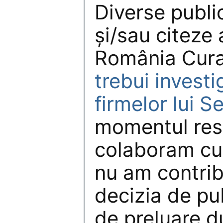
Diverse public
și/sau citeze a
România Curat
trebui invest
firmelor lui S
momentul res
colaboram cu
nu am contribu
decizia de pub
de preluare d