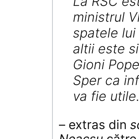
La RSC est
ministrul V
spatele lui
altii este s
Gioni Pope
Sper ca in
va fie utile
– extras din
s
Neacșu
către