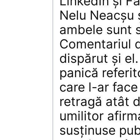
LinkedIn și F
Nelu Neacșu ș
ambele sunt 
Comentariul 
dispărut și el
panică referit
care l-ar fac
retragă atât d
umilitor afirm
susținuse publ