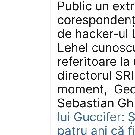
Public un ext
corespondenț
de hacker-ul 
Lehel cunoscu
referitoare la
directorul SRI
moment, Geor
Sebastian Gh
lui Guccifer: 
patru ani că f