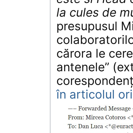
la cules de m
presupusul M
colaboratorilo
cărora le cere
antenele” (ex
corespondenț
în articolul or