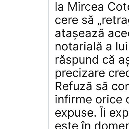
la Mircea Coto
cere să „retrag
atașează acee
notarială a lu
răspund că aș
precizare cre
Refuză să con
infirme orice 
expuse. Îi exp
este în domeni