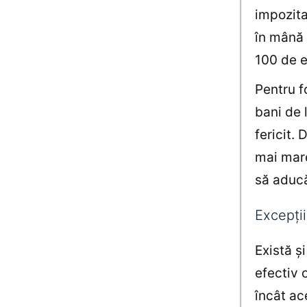
impozita
în mână 
100 de e
Pentru f
bani de 
fericit.
mai mare
să aducă
Excepții
Există ș
efectiv o
încât ac