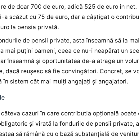
re de doar 700 de euro, adică 525 de euro în net. 
i-a scăzut cu 75 de euro, dar a câștigat o contribu
uro la pensia privată.
ondurile de pensii private, asta înseamnă să ia mai
la mai puțini oameni, ceea ce nu-i neapărat un sc
 Dar înseamnă și oportunitatea de-a atrage un volu
, dacă reușesc să fie convingători. Concret, se v
 în sistem cât mai mulți angajați și angajatori.
le
i câteva cazuri în care contribuția opțională poate
bligatorie și virată la fondurile de pensii private, a
estea să rămână cu o bază substanțială de venituri