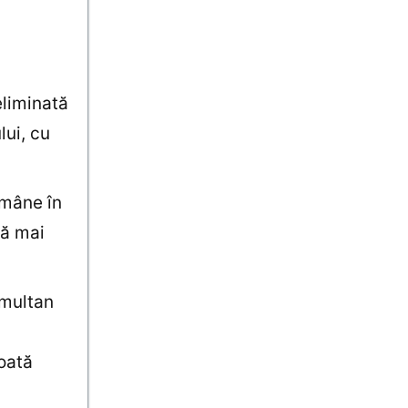
eliminată
lui, cu
ămâne în
că mai
imultan
oată