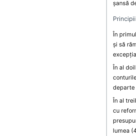
șansă de
Principii
În primu
și să ră
excepția
În al do
conturil
departe
În al tr
cu refor
presupun
lumea (4