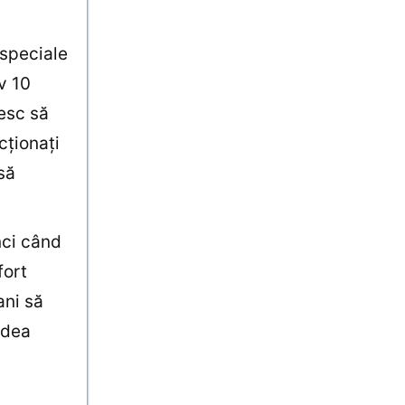
 speciale
v 10
esc să
cționați
să
nci când
fort
ani să
e dea