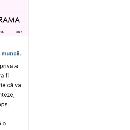
 muncii
.
 private
a fi
fie că va
nteze,
aps.
ă o