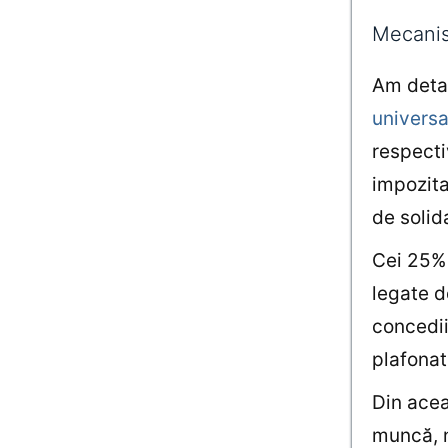
Mecani
Am deta
universa
respecti
impozita
de solida
Cei 25% 
legate d
concedii
plafonat
Din acea
muncă, n