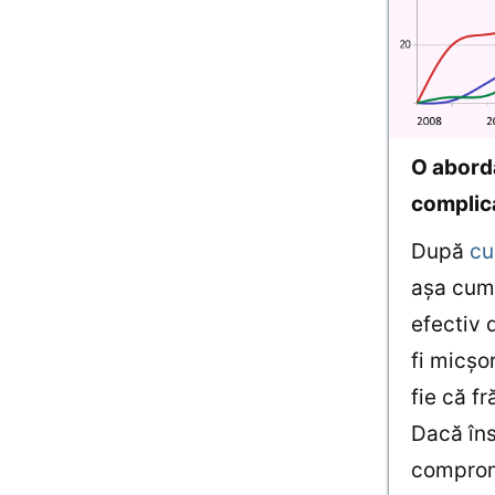
O aborda
complic
După
cu
așa cum 
efectiv 
fi micșo
fie că f
Dacă îns
compromi