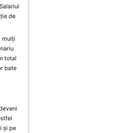
Salariul
ție de
 mulți
enariu
m total
or bate
 deveni
stfel
 și pe