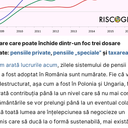
re care poate închide dintr-un foc trei dosare
ate:
pensiile private
,
pensiile „speciale”
și
taxarea
m arată lucrurile acum
, zilele sistemului de pensii
a fost adoptat în România sunt numărate. Fie că v
destructurat, așa cum a fost în Polonia și Ungaria, 
rată contribuția până la un nivel care să nu mai co
rământările se vor prelungi până la un eventual col
ă toată lumea are înțelepciunea să negocieze un
s care să ducă la o formă sustenabilă, mai exist