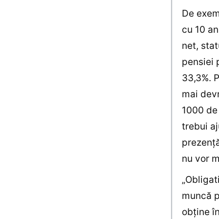
De exemp
cu 10 an
net, sta
pensiei 
33,3%. P
mai devr
1000 de 
trebui a
prezență
nu vor m
„Obligat
muncă pe
obține î