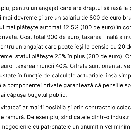
lu, pentru un angajat care are dreptul să iasă la
i mai devreme și are un salariu de 800 de euro bru
tul mai plătește automat 12,5% (100 de euro) în co
private. Cost total 900 de euro, taxarea finală a mu
entru un angajat care poate ieși la pensie cu 20 d
eme, statul plătește 25% în plus (200 de euro). Co
euro, taxarea muncii 40%. Cifrele sunt orientative 
justate în funcție de calculele actuariale, însă simp
 a componentei private garantează că pensiile sp
ai căpușa bugetul public.
ivitatea” ar mai fi posibilă și prin contractele cole
 ramură. De exemplu, sindicatele dintr-o industri
n negocierile cu patronatele un anumit nivel minim