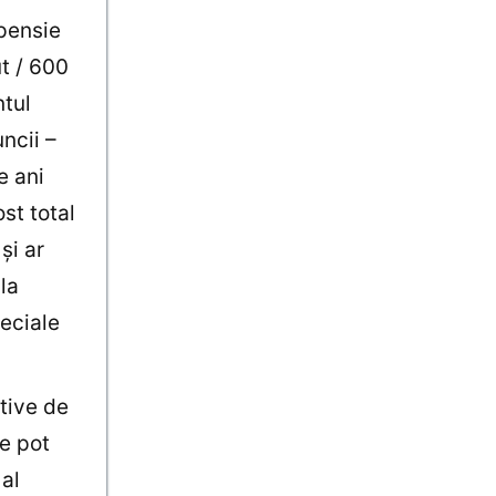
 pensie
t / 600
ntul
ncii –
e ani
st total
și ar
la
eciale
ctive de
e pot
 al