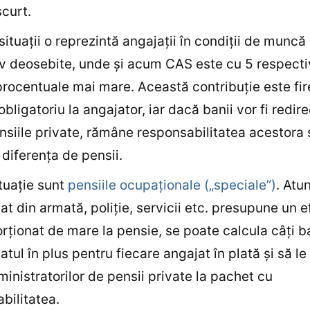
curt.
situații o reprezintă angajații în condiții de muncă
v deosebite, unde și acum CAS este cu 5 respecti
rocentuale mai mare. Această contribuție este fir
bligatoriu la angajator, iar dacă banii vor fi redire
nsiile private, rămâne responsabilitatea acestora 
diferența de pensii.
ituație sunt
pensiile ocupaționale („speciale”)
. Atu
at din armată, poliție, servicii etc. presupune un e
rționat de mare la pensie, se poate calcula câți b
tatul în plus pentru fiecare angajat în plată și să l
ministratorilor de pensii private la pachet cu
bilitatea.