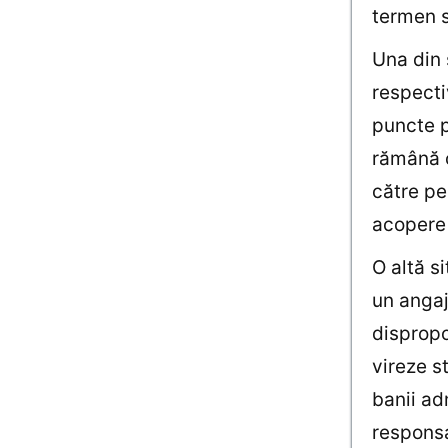
termen s
Una din 
respecti
puncte p
rămână o
către pe
acopere 
O altă s
un angaj
dispropo
vireze s
banii ad
responsa