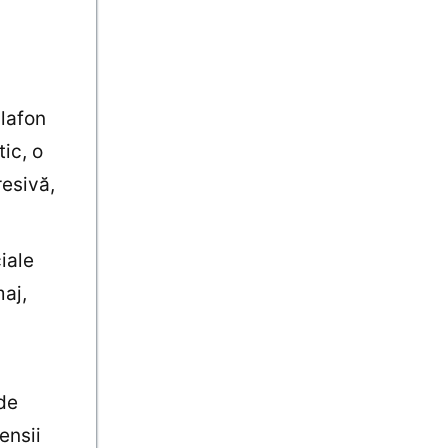
lafon
ic, o
resivă,
iale
aj,
de
ensii