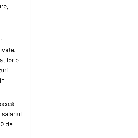
uro,
n
ivate.
ților o
uri
în
tească
 salariul
00 de