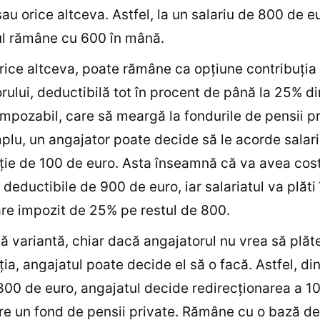
sau orice altceva. Astfel, la un salariu de 800 de e
ul rămâne cu 600 în mână.
rice altceva, poate rămâne ca opțiune contribuția
rului, deductibilă tot în procent de până la 25% di
 impozabil, care să meargă la fondurile de pensii pr
lu, un angajator poate decide să le acorde salaria
ție de 100 de euro. Asta înseamnă că va avea cost
 deductibile de 900 de euro, iar salariatul va plăti 
re impozit de 25% pe restul de 800.
ltă variantă, chiar dacă angajatorul nu vrea să plă
ția, angajatul poate decide el să o facă. Astfel, din
800 de euro, angajatul decide redirecționarea a 1
re un fond de pensii private. Rămâne cu o bază de