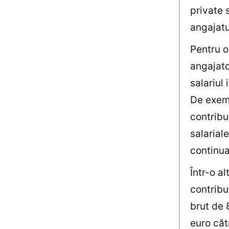
private 
angajat
Pentru o
angajato
salariul
De exemp
contribu
salariale
continua
Într-o a
contribu
brut de 
euro căt