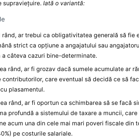
 supraviețuire.
Iată o variantă:
le
l rând, ar trebui ca obligativitatea generală să fie 
mână strict ca opțiune a angajatului sau angajatoru
 a câteva cazuri bine-determinate.
ilea rând, ar fi grozav dacă sumele acumulate ar r
e contributorilor, care eventual să decidă ce să fa
 cu plasamentul.
eilea rând, ar fi oportun ca schimbarea să se facă s
ma profundă a sistemului de taxare a muncii, care
e acum una din cele mai mari poveri fiscale din t
0%) pe costurile salariale.