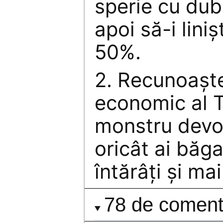
sperie cu dub
apoi să-i lini
50%.
2. Recunoaşt
economic al T
monstru devor
oricât ai băga
întărâţi şi ma
78 de comenta