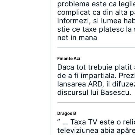
problema este ca legil
complicat ca din alta 
informezi, si lumea ha
stie ce taxe platesc la s
net in mana
Finante Azi
Daca tot trebuie plati
de a fi impartiala. Prez
lansarea ARD, il difuzez
discursul lui Basescu.
Dragos B
” … Taxa TV este o rel
televiziunea abia apăr