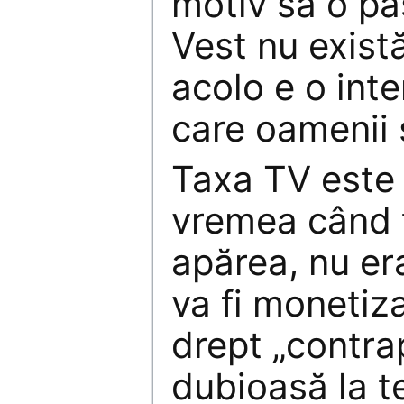
motiv să o păs
Vest nu exist
acolo e o inte
care oamenii 
Taxa TV este 
vremea când t
apărea, nu er
va fi monetiza
drept „contr
dubioasă la te