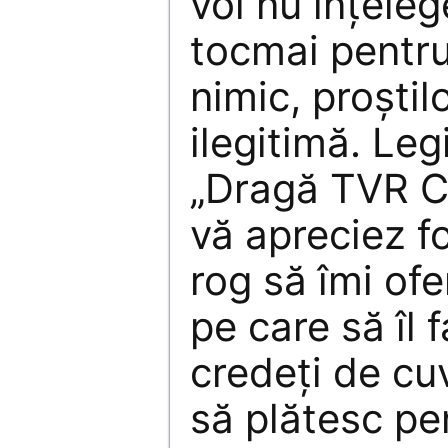
voi nu înţeleg
tocmai pentru
nimic, proştil
ilegitimă. Legi
„Dragă TVR Cul
vă apreciez fo
rog să îmi ofe
pe care să îl 
credeţi de cu
să plătesc pe