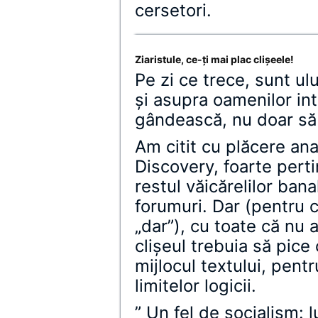
cersetori.
Ziaristule, ce-ţi mai plac clişeele!
Pe zi ce trece, sunt ulu
şi asupra oamenilor int
gândească, nu doar să
Am citit cu plăcere an
Discovery, foarte perti
restul văicărelilor bana
forumuri. Dar (pentru c
„dar”), cu toate că nu 
clişeul trebuia să pice 
mijlocul textului, pent
limitelor logicii.
” Un fel de socialism: 