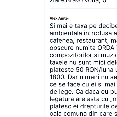
ziare.Bravo voua, br
Alex Anitei
Si mai e taxa pe decib
ambientala introdusa an
cafenea, restaurant, ma
obscure numita ORDA i
compozitorilor si muzic
taxele nu sunt mici de
plateste 50 RON/luna u
1800. Dar nimeni nu se
ce se face cu ei si mai
de lege. Ca daca eu p
legatura are asta cu „m
platesc ei drepturile d
oala comuna din care s