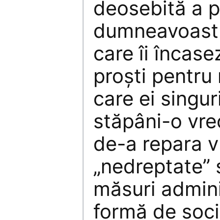
deosebită a 
dumneavoastră
care îi încase
proşti pentru
care ei singur
stăpâni-o vre
de-a repara 
„nedreptate” 
măsuri admini
formă de soci