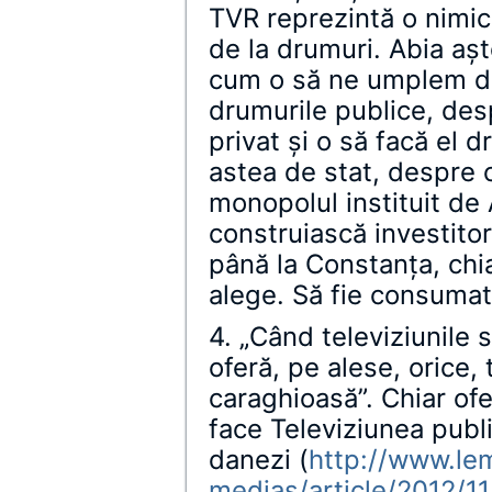
TVR reprezintă o nimic
de la drumuri. Abia aşt
cum o să ne umplem de
drumurile publice, des
privat şi o să facă el
astea de stat, despre
monopolul instituit de 
construiască investitor
până la Constanţa, ch
alege. Să fie consumat
4. „Când televiziunile s
oferă, pe alese, orice,
caraghioasă”. Chiar ofe
face Televiziunea public
danezi (
http://www.lem
medias/article/2012/11