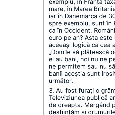
exemplu, în Franţa tax
mare, în Marea Britani
iar în Danemarca de 30
spre exemplu, sunt în 
ca în Occident. Români
euro pe an? Asta este
aceeaşi logică ca cea a
„Dom’le să plătească oc
ei au bani, noi nu ne 
ne permitem sau nu să
banii aceştia sunt iros
următor.
3. Au fost furaţi o gră
Televiziunea publică a
de dreapta. Mergând pe
desfiinţăm şi drumurile