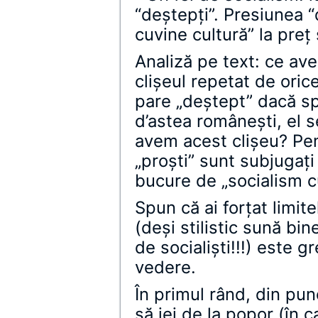
“deştepţi”. Presiunea “
cuvine cultură” la preţ
Analiză pe text: ce ave
clişeul repetat de oric
pare „deştept” dacă sp
d’astea româneşti, el s
avem acest clişeu? Pent
„proşti” sunt subjugaţi
bucure de „socialism cu
Spun că ai forţat limite
(deşi stilistic sună bin
de socialişti!!!) este 
vedere.
În primul rând, din pu
să iei de la popor (în 