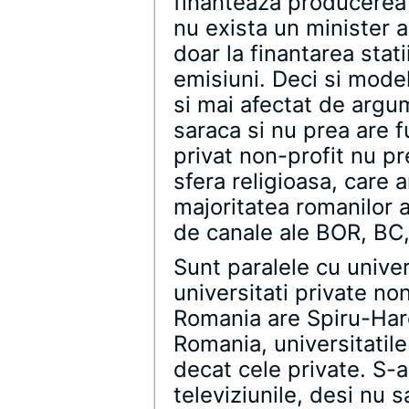
finanteaza producerea 
nu exista un minister al
doar la finantarea stati
emisiuni. Deci si model
si mai afectat de argu
saraca si nu prea are fu
privat non-profit nu pr
sfera religioasa, care a
majoritatea romanilor a
de canale ale BOR, BC,
Sunt paralele cu univer
universitati private no
Romania are Spiru-Haret
Romania, universitatile
decat cele private. S-ar
televiziunile, desi nu s