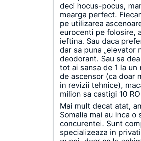
deci hocus-pocus, mana
mearga perfect. Fieca
pe utilizarea ascenoar
eurocenti pe folosire, 
ieftina. Sau daca pref
dar sa puna „elevator 
deodorant. Sau sa dea 
tot ai sansa de 1 la un
de ascensor (ca doar n
in revizii tehnice), mac
milion sa castigi 10 RO
Mai mult decat atat, an
Somalia mai au inca o 
concurentei. Sunt comp
specializeaza in priva