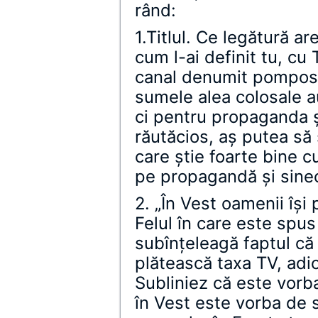
rând:
1.Titlul. Ce legătură ar
cum l-ai definit tu, c
canal denumit pompos 
sumele alea colosale au
ci pentru propaganda şi
răutăcios, aş putea să
care ştie foarte bine c
pe propagandă şi sinec
2. „În Vest oamenii îşi
Felul în care este spus
subînţeleagă faptul că
plătească taxa TV, adi
Subliniez că este vorb
în Vest este vorba de 