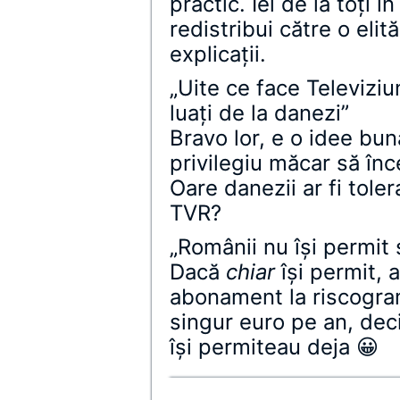
practic. Iei de la toţi 
redistribui către o elit
explicaţii.
„Uite ce face Televiziu
luaţi de la danezi”
Bravo lor, e o idee bun
privilegiu măcar să înce
Oare danezii ar fi tole
TVR?
„Românii nu îşi permit
Dacă
chiar
îşi permit, a
abonament la riscogr
singur euro pe an, dec
îşi permiteau deja 😀