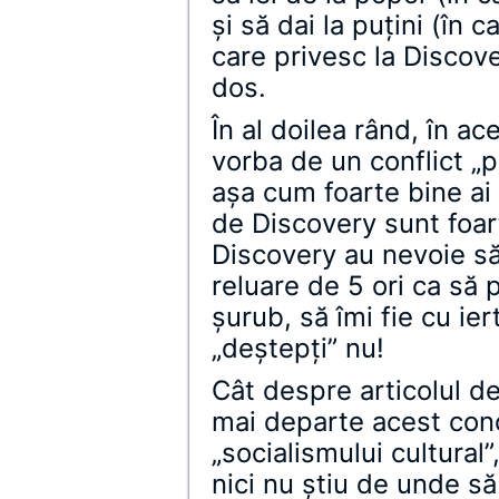
şi să dai la puţini (în c
care privesc la Discove
dos.
În al doilea rând, în ac
vorba de un conflict „p
aşa cum foarte bine ai
de Discovery sunt foar
Discovery au nevoie s
reluare de 5 ori ca să
şurub, să îmi fie cu ie
„deştepţi” nu!
Cât despre articolul d
mai departe acest conce
„socialismului cultural
nici nu ştiu de unde să