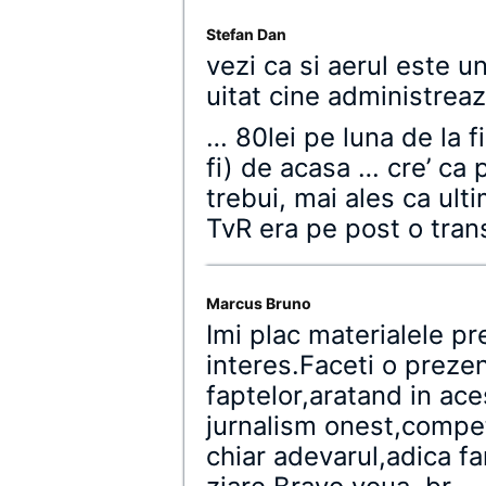
Stefan Dan
vezi ca si aerul este u
uitat cine administreaz
… 80lei pe luna de la f
fi) de acasa … cre’ ca 
trebui, mai ales ca ult
TvR era pe post o tra
Marcus Bruno
Imi plac materialele pr
interes.Faceti o prezen
faptelor,aratand in ace
jurnalism onest,compe
chiar adevarul,adica fa