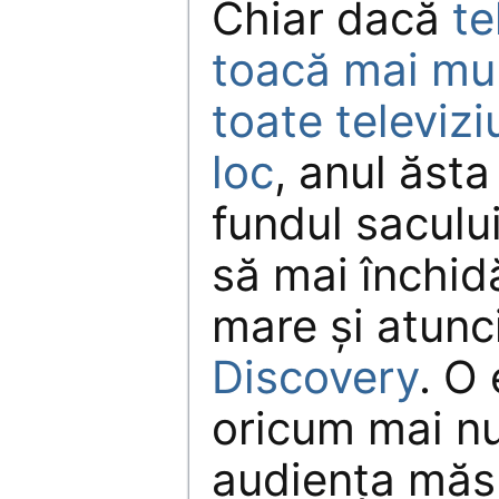
Chiar dacă
te
toacă mai mul
toate televizi
loc
, anul ăsta
fundul sacului
să mai închidă
mare şi atunc
Discovery
. O 
oricum mai n
audienţa măsu