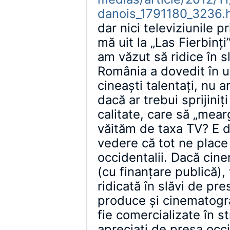
danois_1791180_3236.
dar nici televiziunile 
mă uit la „Las Fierbinţ
am văzut să ridice în s
România a dovedit în ul
cineaşti talentaţi, nu a
dacă ar trebui sprijini
calitate, care să „mearg
văităm de taxa TV? E d
vedere că tot ne plac
occidentalii. Dacă ci
(cu finanţare publică),
ridicată în slăvi de pre
produce şi cinematogr
fie comercializate în s
apreciaţi de presa occ