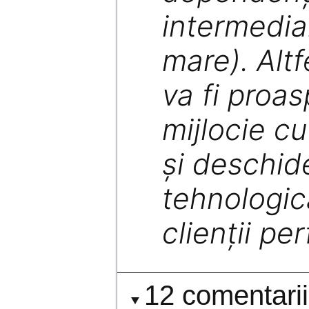
intermedia
mare). Altf
va fi proa
mijlocie cu
şi deschid
tehnologic
clienţii per
12 comentarii