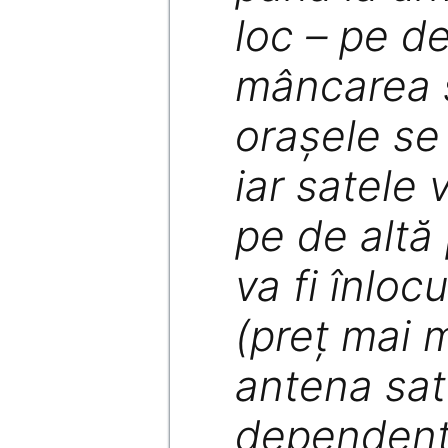
loc – pe de
mâncarea 
oraşele se
iar satele 
pe de altă 
va fi înloc
(preţ mai 
antena sat
dependenţ