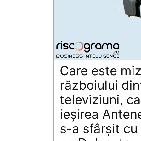
Care este mi
războiului dint
televiziuni, c
ieşirea Antene
s-a sfârşit cu