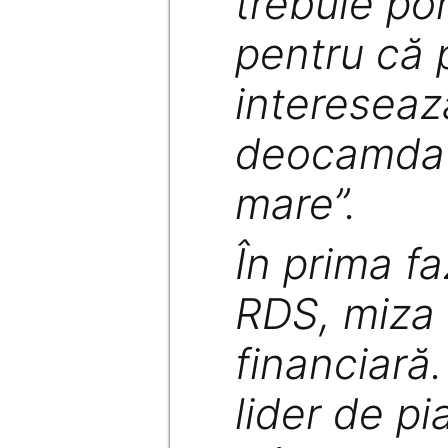
trebuie pon
pentru că p
intereseaz
deocamdat
mare”.
În prima fa
RDS, miza 
financiară.
lider de p