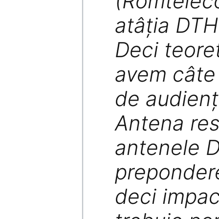
(Romteleco
atâţia DTH
Deci teoret
avem câte
de audienţ
Antena res
antenele 
prepondere
deci impac