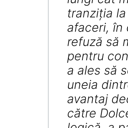
tranziţia l
afaceri, în 
refuză să 
pentru con
a ales să 
uneia dint
avantaj dec
către Dolc
logică, a p