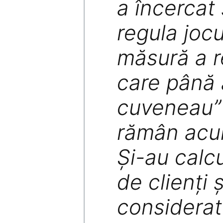
a încercat
regula jocu
măsură a r
care până 
cuveneau” f
rămân acu
Şi-au calc
de clienţi 
considerat