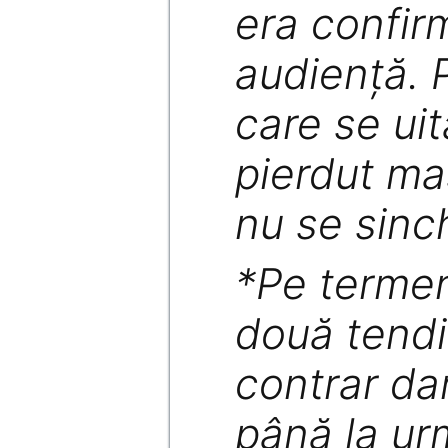
era confir
audienţă. P
care se ui
pierdut mas
nu se sinc
*Pe termen
două tendi
contrar da
până la ur