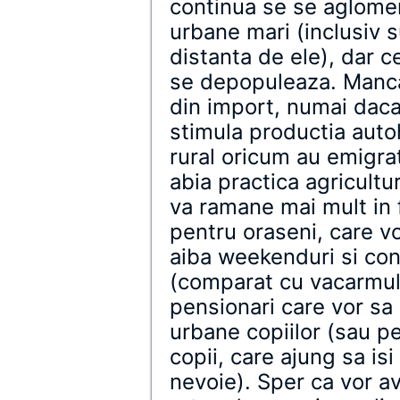
continua se se aglome
urbane mari (inclusiv 
distanta de ele), dar c
se depopuleaza. Mancar
din import, numai dac
stimula productia auto
rural oricum au emigrat
abia practica agricultu
va ramane mai mult in
pentru oraseni, care vo
aiba weekenduri si conc
(comparat cu vacarmul 
pensionari care vor sa
urbane copiilor (sau p
copii, care ajung sa i
nevoie). Sper ca vor av