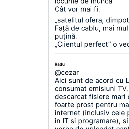
locurile de munca”
Cât vor mai fi.
„satelitul ofera, dimpo
Faţă de cablu, mai mult
puţină.
„Clientul perfect” o v
Radu
@cezar
Aici sunt de acord cu L
consumat emisiuni TV, 
descarcat fisiere mari 
foarte prost pentru maj
internet (inclusiv cel
in IT si programare), s
vorba de uploadat cant