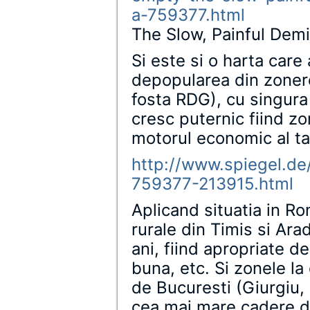
a-759377.html
The Slow, Painful Dem
Si este si o harta care
depopularea din zonere
fosta RDG), cu singura
cresc puternic fiind zo
motorul economic al tar
http://www.spiegel.de/
759377-213915.html
Aplicand situatia in Ro
rurale din Timis si Ara
ani, fiind apropriate d
buna, etc. Si zonele l
de Bucuresti (Giurgiu,
cea mai mare cadere d