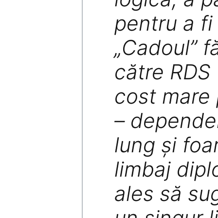
pentru a fi
„Cadoul” f
către RDS 
cost mare 
– depende
lung şi foa
limbaj dipl
ales să su
un singur l