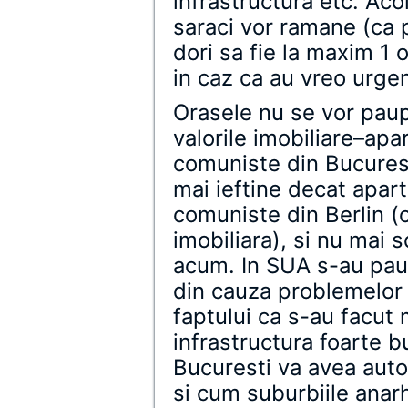
infrastructura etc. Aco
saraci vor ramane (ca p
dori sa fie la maxim 1 o
in caz ca au vreo urgen
Orasele nu se vor paup
valorile imobiliare–apa
comuniste din Bucuresti
mai ieftine decat apar
comuniste din Berlin (or
imobiliara), si nu mai
acum. In SUA s-au paupe
din cauza problemelor r
faptului ca s-au facut 
infrastructura foarte 
Bucuresti va avea auto
si cum suburbiile anar