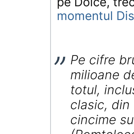
pe Dolce, tre
momentul Dis
Pe cifre br
milioane d
totul, incl
clasic, di
cincime s