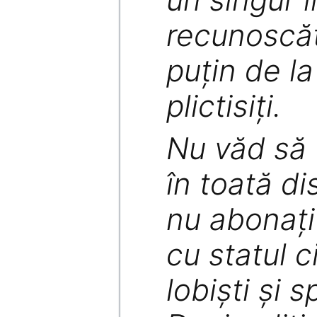
recunoscăt
puţin de la 
plictisiţi.
Nu văd să f
în toată di
nu abonaţi
cu statul c
lobişti şi s