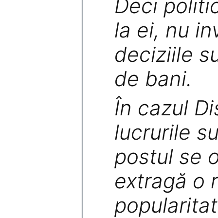
Deci politic
la ei, nu in
deciziile s
de bani.
În cazul D
lucrurile s
postul se 
extragă o 
popularita