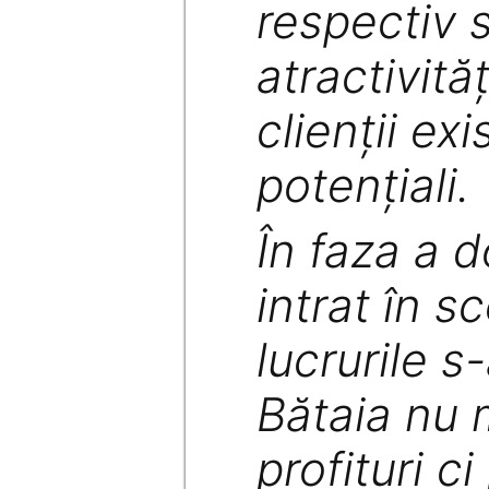
respectiv 
atractivităţ
clienţii exi
potenţiali.
În faza a d
intrat în s
lucrurile s
Bătaia nu 
profituri c