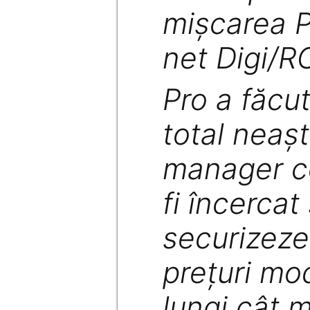
mişcarea P
net Digi/R
Pro a făcu
total neaş
manager c
fi încercat 
securizeze
preţuri mo
lungi cât m