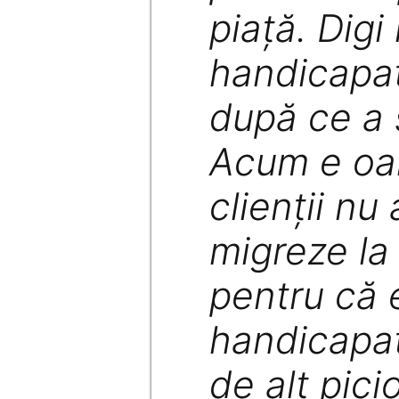
piaţă. Dig
handicapat
după ce a 
Acum e oar
clienţii nu
migreze la
pentru că e
handicapat
de alt pici