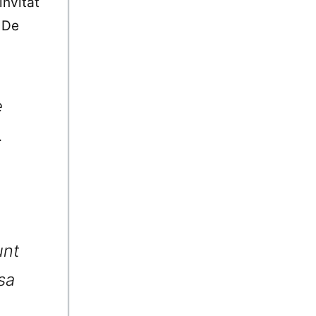
invitat
 De
e
.
,
unt
sa