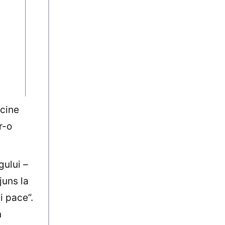
 cine
r-o
gului –
juns la
i pace”.
n