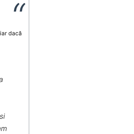
hiar dacă
a
si
-am