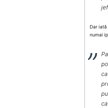
je
Dar iată
numai ip
Pa
po
ca
pr
pu
ca