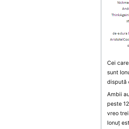
Cei care
sunt Ion
dispută 
Ambii au
peste 12
vreo tre
Ionuţ es