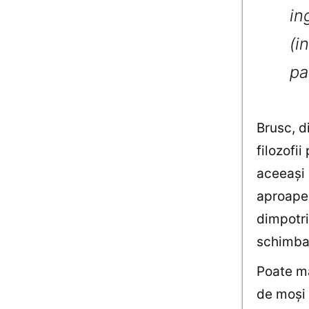
in
(i
pa
Brusc, d
filozofi
aceeaşi 
aproape 
dimpotri
schimba 
Poate mai
de moşi –