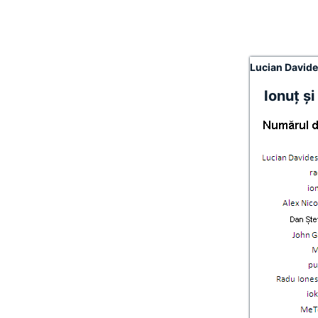
Lucian David
Ionuţ şi