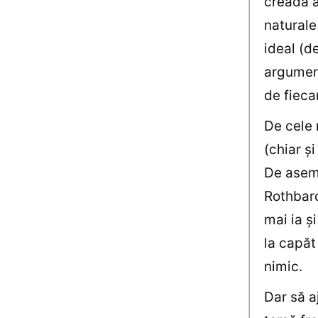
creadă a
naturale
ideal (de
argument
de fieca
De cele 
(chiar ş
De aseme
Rothbard
mai ia ş
la capăt
nimic.
Dar să a