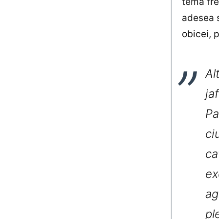
temă fre
adesea s
obicei, 
Al
ja
Pa
ci
ca
ex
ag
pl