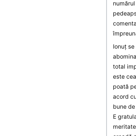
numărul 
pedeapsă
comentat
împreun
Ionuţ se
abominaţ
total im
este cea
poată pe
acord cu
bune de 
E gratula
meritate