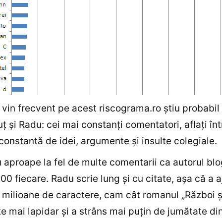
 vin frecvent pe acest riscograma.ro ştiu probabil
uţ şi Radu: cei mai constanţi comentatori, aflaţi înt
constantă de idei, argumente şi insulte colegiale.
 aproape la fel de multe comentarii ca autorul blo
00 fiecare. Radu scrie lung şi cu citate, aşa că a a
i milioane de caractere, cam cât romanul „Război ş
te mai lapidar şi a strâns mai puţin de jumătate di