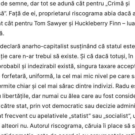
de semne, dar tot se adună cât pentru „Crimă şi
”. Faţă de ei, proprietarul riscograma abia dacă 
 cât pentru Tom Sawyer şi Huckleberry Finn – lua
ă.
 declară anarho-capitalist susţinând că statul este
ie care n-ar trebui să existe. Și că dacă totuşi, î
probabil şi indezirabil există, singura taxare accep
 forfetară, uniformă, la cel mai mic nivel pe care s
rmite chiar şi cel mai sărac dintre indivizi. Radu 
 libertăţile, dar numai cu ălea care au fost consid
către stat, prin vot democratic sau decizie admini
t frecvent cu apelativele „statist” sau „socialist”, 
 alteori nu. Autorul riscograma, căruia îi place să 