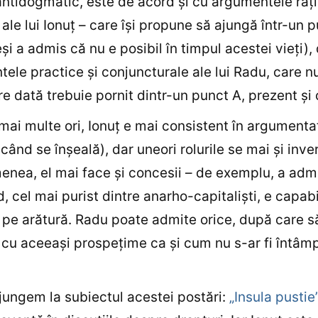
ntidogmatic, este de acord şi cu argumentele raţi
 ale lui Ionuţ – care îşi propune să ajungă într-un 
şi a admis că nu e posibil în timpul acestei vieţi), 
ele practice şi conjuncturale ale lui Radu, care nu
re dată trebuie pornit dintr-un punct A, prezent şi
mai multe ori, Ionuţ e mai consistent în argumenta
i când se înşeală), dar uneori rolurile se mai şi inv
nea, el mai face şi concesii – de exemplu, a adm
, cel mai purist dintre anarho-capitalişti, e capabi
i pe arătură. Radu poate admite orice, după care să
 cu aceeaşi prospeţime ca şi cum nu s-ar fi întâmp
jungem la subiectul acestei postări:
„Insula pustie