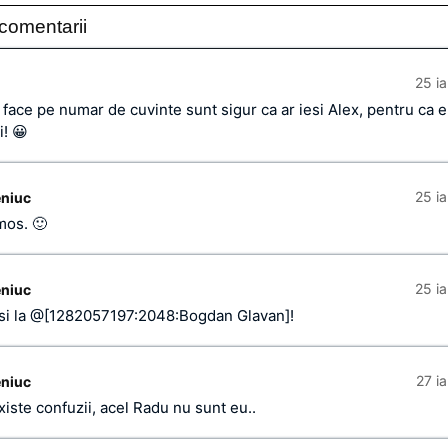
comentarii
25 i
 face pe numar de cuvinte sunt sigur ca ar iesi Alex, pentru ca e
i! 😀
25 i
eniuc
mos. 🙂
25 i
eniuc
si la @[1282057197:2048:Bogdan Glavan]!
27 i
eniuc
xiste confuzii, acel Radu nu sunt eu..