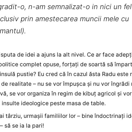
gradit-o, n-am semnalizat-o in nici un fel
nclusiv prin amestecarea muncii mele cu
mantul).
isputa de idei a ajuns la alt nivel. Ce ar face adepţ
i politice complet opuse, forţaţi de soartă să împar
insulă pustie? Eu cred că în cazul ăsta Radu este 
de realitate – nu se vor împuşca şi nu vor îngrădi 
vă, se vor organiza în regim de kibuţ agricol şi vor
insulte ideologice peste masa de table.
 târziu, urmaşii familiilor lor – bine îndoctrinaţi i
 să se ia la pari!