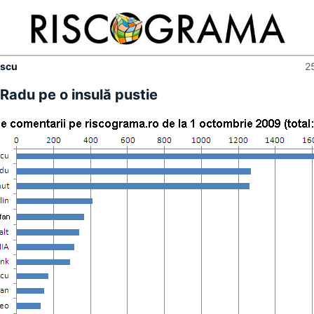
escu
2
 Radu pe o insulă pustie