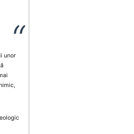
ii unor
tă
mai
nimic,
deologic