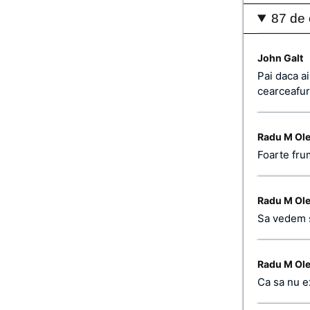
87 de 
John Galt
Pai daca ai
cearceafur
Radu M Ol
Foarte fru
Radu M Ol
Sa vedem 
Radu M Ol
Ca sa nu e