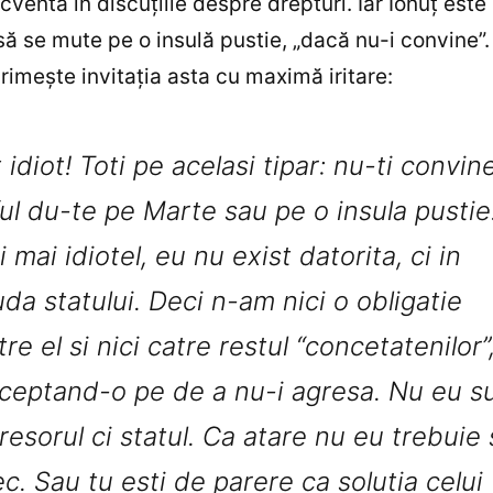
cventă în discuţiile despre drepturi. Iar Ionuţ este 
ă se mute pe o insulă pustie, „dacă nu-i convine”.
primeşte invitaţia asta cu maximă iritare:
t idiot! Toti pe acelasi tipar: nu-ti convin
ful du-te pe Marte sau pe o insula pustie
i mai idiotel, eu nu exist datorita, ci in
uda statului. Deci n-am nici o obligatie
tre el si nici catre restul “concetatenilor”
ceptand-o pe de a nu-i agresa. Nu eu s
resorul ci statul. Ca atare nu eu trebuie 
ec. Sau tu esti de parere ca solutia celui