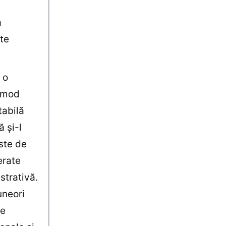
a
te
 o
n mod
tabilă
ă şi-l
este de
erate
strativă.
uneori
se