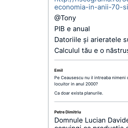
economia-in-anii-70-s
@Tony
PIB e anual
Datoriile şi arieratele 
Calculul tău e o năstru
Emil
Pe Ceausescu nu il intreaba nimeni d
locuitor in anul 2000?
Ca doar exista planurile.
Petre Dimitriu
Domnule Lucian Davide