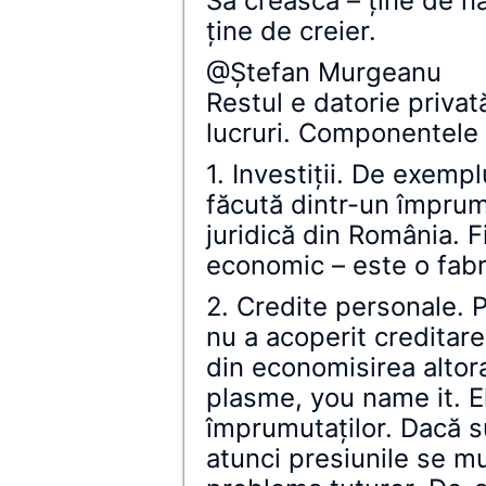
Să crească – ţine de n
ţine de creier.
@Ştefan Murgeanu
Restul e datorie priva
lucruri. Componentele 
1. Investiţii. De exempl
făcută dintr-un împru
juridică din România. 
economic – este o fabr
2. Credite personale. 
nu a acoperit creditar
din economisirea altor
plasme, you name it. E
împrumutaţilor. Dacă 
atunci presiunile se mu