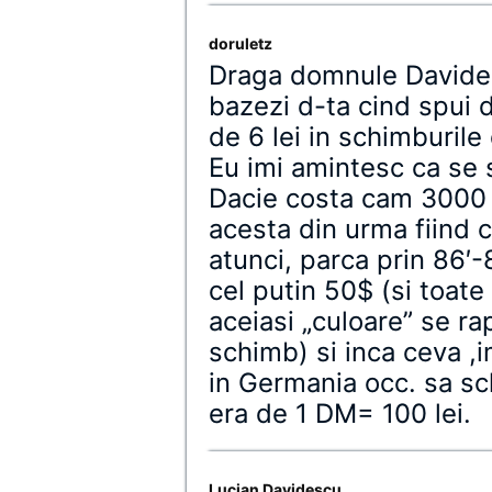
doruletz
Draga domnule Davides
bazezi d-ta cind spui de
de 6 lei in schimburile
Eu imi amintesc ca se 
Dacie costa cam 3000 
acesta din urma fiind 
atunci, parca prin 86′-
cel putin 50$ (si toat
aceiasi „culoare” se ra
schimb) si inca ceva ,
in Germania occ. sa sc
era de 1 DM= 100 lei.
Lucian Davidescu