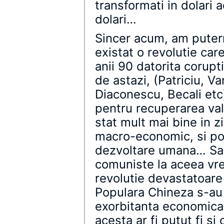
transformati in dolari a
dolari…
Sincer acum, am putern
existat o revolutie ca
anii 90 datorita corupti
de astazi, (Patriciu, V
Diaconescu, Becali etc)
pentru recuperarea valor
stat mult mai bine in 
macro-economic, si poa
dezvoltare umana… Sa 
comuniste la aceea vre
revolutie devastatoar
Populara Chineza s-au
exorbitanta economica i
acesta ar fi putut fi s