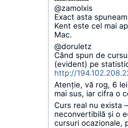
@zamolxis
Exact asta spuneam 
Kent este cel mai ap
Mac.
@doruletz
Când spun de cursul 
(evident) pe statisti
http://194.102.208.
Atenţie, vă rog, 6 l
mai sus, iar cifra o 
Curs real nu exista –
neconvertibilă şi o 
cursuri ocazionale, p