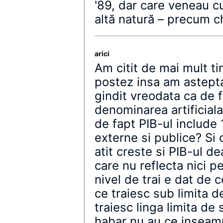
'89, dar care veneau cu
altă natură – precum ch
arici
Am citit de mai mult ti
postez insa am asteptat
gindit vreodata ca de f
denominarea artificiala
de fapt PIB-ul include 
externe si publice? Si c
atit creste si PIB-ul de
care nu reflecta nici p
nivel de trai e dat de c
ce traiesc sub limita d
traiesc linga limita de 
habar nu au ce inseam