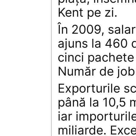
Kent pe zi.
În 2009, salar
ajuns la 460 d
cinci pachete
Număr de jobu
Exporturile s
până la 10,5 m
iar importuril
miliarde. Exc