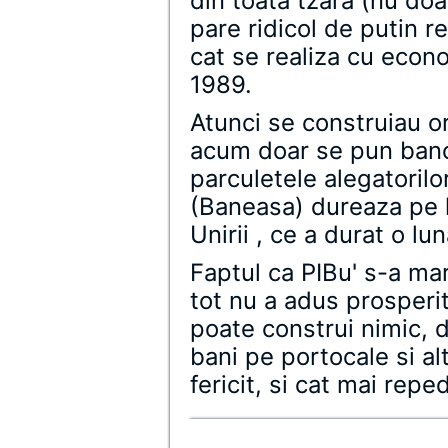
din toata tzara (nu doa
pare ridicol de putin re
cat se realiza cu econ
1989.
Atunci se construiau or
acum doar se pun bancu
parculetele alegatorilor
(Baneasa) dureaza pe la
Unirii , ce a durat o lun
Faptul ca PIBu' s-a mari
tot nu a adus prosper
poate construi nimic, 
bani pe portocale si al
fericit, si cat mai repe