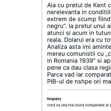
Aia cu pretul de Kent 
nerelevanta in conditii
extrem de scump fiind 
negru”. Ia pretul unui a
atunci si acum in tutun
reala. Dolarul era cu t
Analiza asta imi amin
mereu comunistii cu „ce
in Romania 1939” si apo
pene ca dau clasa reg
Parca vad iar comparati
PIB-ul de nshpe ori mai 
bogujoy
cred ca cea mai buna comparatie ar pu