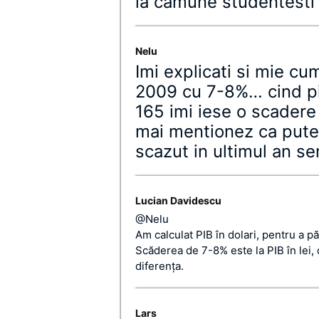
la camune studentesti 
Nelu
Imi explicati si mie c
2009 cu 7-8%… cind pi
165 imi iese o scader
mai mentionez ca put
scazut in ultimul an se
Lucian Davidescu
@Nelu
Am calculat PIB în dolari, pentru a p
Scăderea de 7-8% este la PIB în lei, d
diferenţa.
Lars