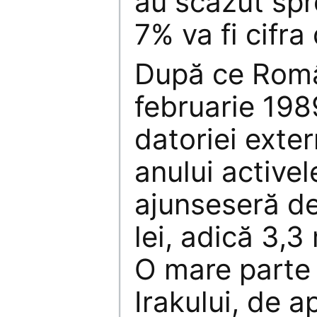
au scăzut spr
7% va fi cifra 
După ce Româ
februarie 198
datoriei extern
anului active
ajunseseră de
lei, adică 3,3
O mare parte
Irakului, de 