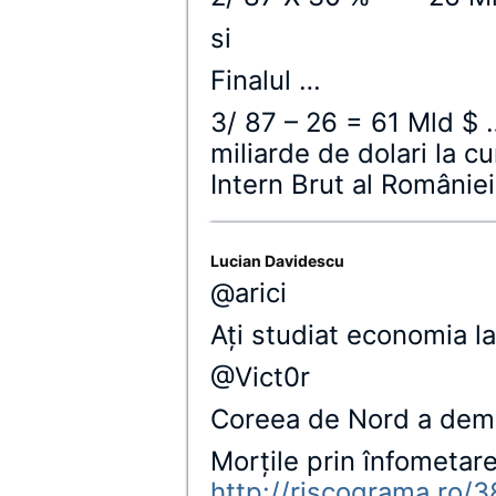
si
Finalul …
3/ 87 – 26 = 61 Mld $
miliarde de dolari la cu
Intern Brut al României
Lucian Davidescu
@arici
Aţi studiat economia l
@Vict0r
Coreea de Nord a demo
Morţile prin înfometar
http://riscograma.ro/