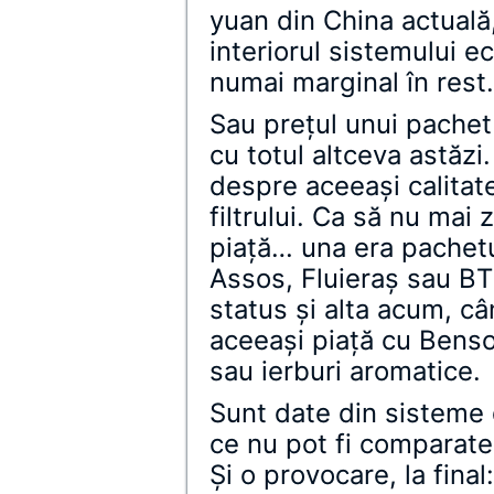
yuan din China actuală,
interiorul sistemului e
numai marginal în res
Sau preţul unui pachet
cu totul altceva astăz
despre aceeaşi calitate 
filtrului. Ca să nu mai
piaţă… una era pachetu
Assos, Fluieraş sau BT
status şi alta acum, c
aceeaşi piaţă cu Bens
sau ierburi aromatice.
Sunt date din sisteme 
ce nu pot fi comparate
Şi o provocare, la fina