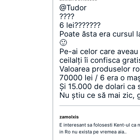
@Tudor
????
6 lei???????
Poate ăsta era cursul l
🙂
Pe-ai celor care aveau 
ceilalţi îi confisca grati
Valoarea produselor r
70000 lei / 6 era o ma
Şi 15.000 de dolari ca 
Nu ştiu ce să mai zic, 
zamolxis
E interesant sa folosesti Kent-ul ca
in Ro nu exista pe vremea aia..