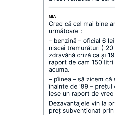
MIA
Cred că cel mai bine ar 
următoare :
– benzină – oficial 6 lei
niscai tremurături ) 20 
zdravănă criză ca şi 19
raport de cam 150 litri
acuma.
– pîinea – să zicem că 
înainte de '89 – preţul 
Iese un raport de vreo
Dezavantajele vin la p
preţ subvenţionat prin