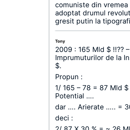
comuniste din vremea 
adoptat drumul revolut
gresit putin la tipograf
Tony
2009 : 165 Mld $ !!?? 
Imprumuturilor de la In
$.
Propun :
1/ 165 – 78 = 87 Mld $
Potential ….
dar …. Arierate ….. = 
deci :
2/ 87 X 30 % = ~ 26 M