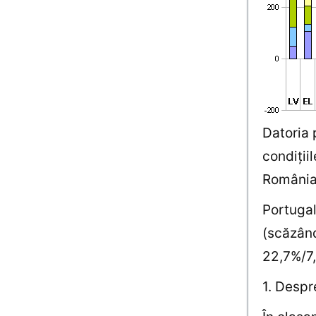
Datoria 
condiţii
România 
Portugal
(scăzâ
22,7%/7
1. Despr