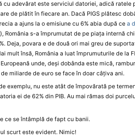
 cu adevărat este serviciul datoriei, adică ratele 
e are de plătit în fiecare an. Dacă PIGS plătesc dob
ecia a ajuns la o emisiune cu 6% abia după ce
a 
), România s-a împrumutat de pe piaţa internă chi
%. Deja, povara e de două ori mai greu de suporta
ai mult însă, România a luat împrumuturile de la F
 Europeană unde, deşi dobânda este mică, rambu
 de miliarde de euro se face în doar câţiva ani.
de exemplu, nu este atât de împovărată pe termen
atoria ei de 62% din PIB. Au mai rămas doi purcel
e ce se întâmplă de fapt cu banii.
l scurt este evident. Nimic!