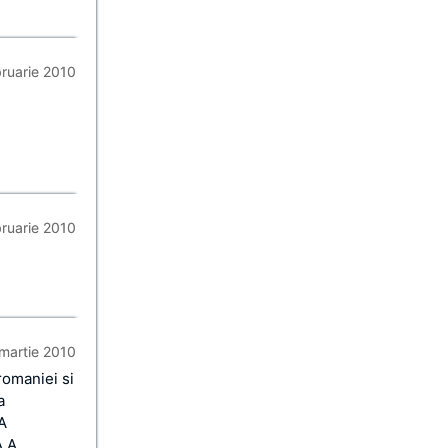
bruarie 2010
bruarie 2010
 martie 2010
romaniei si
a
A
A A