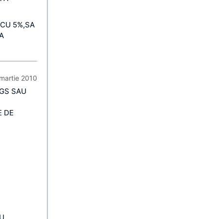
 CU 5%,SA
A
 martie 2010
IGS SAU
E DE
RU