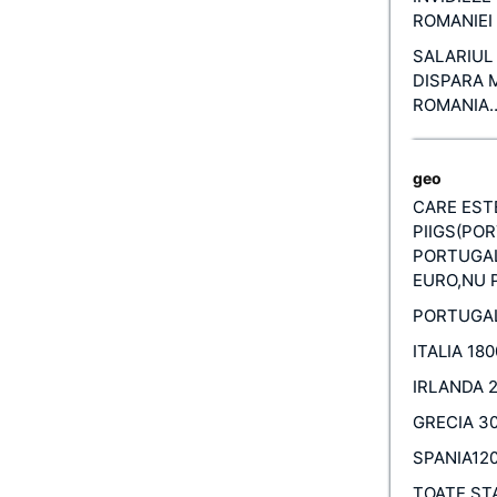
ROMANIEI 
SALARIUL 
DISPARA 
ROMANIA…
geo
CARE ESTE
PIIGS(POR
PORTUGALI
EURO,NU P
PORTUGAL
ITALIA 18
IRLANDA 
GRECIA 3
SPANIA12
TOATE ST