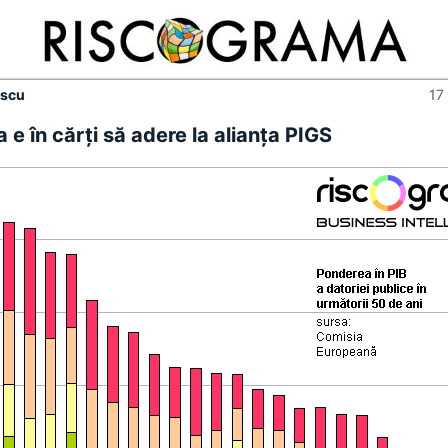
escu
17
e în cărţi să adere la alianţa PIGS