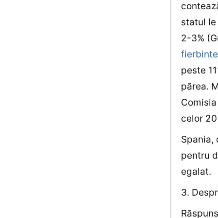
contează
statul l
2-3% (Gr
fierbinte
peste 11
părea. M
Comisia
celor 20
Spania, 
pentru d
egalat.
3. Despr
Răspunsu