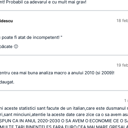
t! Probabil ca adevarul e cu mult mai grav!
18 fe
idescu
 poate fi atat de incompetent! "
 păcate 🙁
19 fe
pentru cea mai buna analiza macro a anului 2010 (si 2009)!
daugat.
1
i aceste statistici sant facute de un italian,care este dusmanul 
ri,sant minciuni,atentie la aceste date care zice ca o sa avem as
U SPUN CA IN ANUL 2020-2030 O SA AVEM O ECONOMIE CE O S
E MULTE TARI,BINENTELES FARA EURO,CEA MAI MARE GRESAL