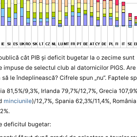
publică cât PIB şi deficit bugetar la o zecime sunt
le impuse de selectul club al datornicilor PIGS. Ar
să le îndeplinească? Cifrele spun „nu”. Faptele sp
ia 81,5%/9,3%, Irlanda 79,7%/12,7%, Grecia 107,9
nd
minciunile
)/12,7%, Spania 62,3%/11,4%, România
,2%.
e deficitul bugetar: