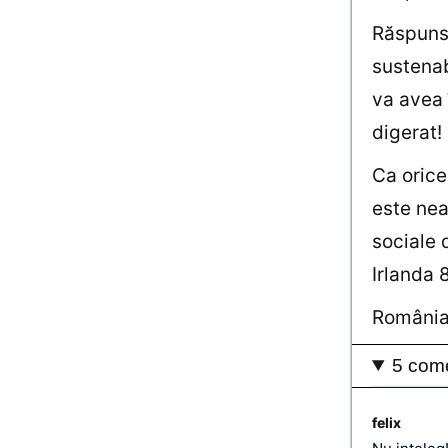
Răspunsu
sustenab
va avea 
digerat!
Ca orice
este nea
sociale 
Irlanda
România,
5 come
felix