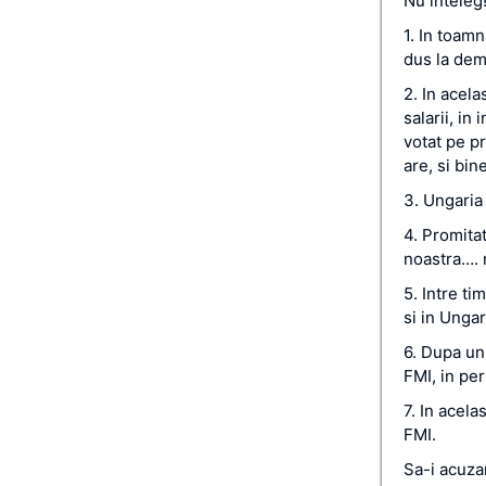
Nu inteleg
1. In toamn
dus la dem
2. In acela
salarii, in
votat pe pr
are, si bine
3. Ungaria 
4. Promitat
noastra…. 
5. Intre t
si in Ungar
6. Dupa un
FMI, in per
7. In acel
FMI.
Sa-i acuza