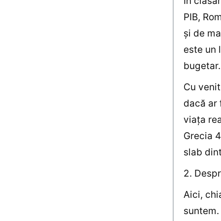
În clasa
PIB, Rom
şi de ma
este un 
bugetar.
Cu venitu
dacă ar 
viaţa re
Grecia 4
slab din
2. Despr
Aici, ch
suntem. 