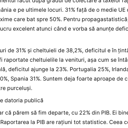
mentul făcut după gradul de colectare a taxelor ra
ânia e pe ultimele locuri. 31% faţă de o medie UE
xime care bat spre 50%. Pentru propagastatistică
lucru excelent atunci când e vorba să anunţe defic
ri de 31% şi cheltuieli de 38,2%, deficitul e în ţint
fi raportate cheltuielile la venituri, aşa cum se înt
ală, deficitul ajunge la 23%. Portugalia 25%, Irland
0%, Spania 31%. Suntem deja foarte aproape de c
tre purceluşi.
e datoria publică
iar că părem să fim departe, cu 22% din PIB. Ei bin
Raportarea la PIB are raţiuni tot statistice. Ceea c