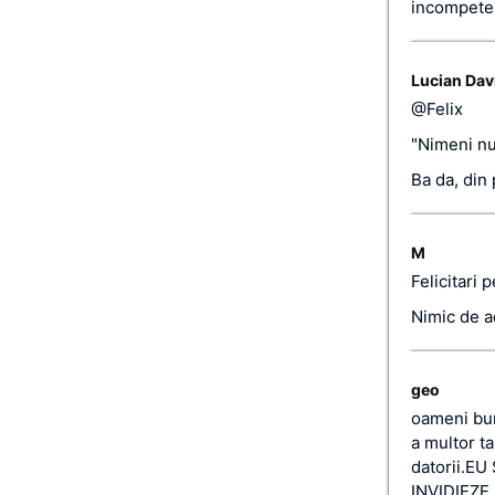
incompeten
Lucian Dav
@Felix
"Nimeni nu
Ba da, din
M
Felicitari 
Nimic de a
geo
oameni bun
a multor ta
datorii.E
INVIDIEZ