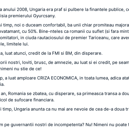
!
a anului 2008, Ungaria era praf si pulbere la finantele publice, 
isia premierului Gyurcsany.
si timp, noi o duceam confortabil, ba unii chiar promiteau majora
 invatamant, cu 50%. Bine-nteles ca romanii cu suflet (si fara mint
omitatori, in ciuda rautaciosului de premier Tariceanu, care ave
le, limitele lui.
a, luat atunci, credit de la FMI si BM, din disperare.
orii nostri, loviti, brusc, de amnezie, au luat si ei credit, pe sea
nimeni nu stie de ce!
imp, a luat amploare CRIZA ECONOMICA, in toata lumea, adica atat 
ia.
 an, Romania se zbatea, cu disperare, sa primeasca transa a dou
icol de sufocare financiara.
asi timp, Ungaria anunta ca nu mai are nevoie de cea de-a doua t
m pe guvernantii nostri de incompetenta? Nu! Nimeni nu poate f