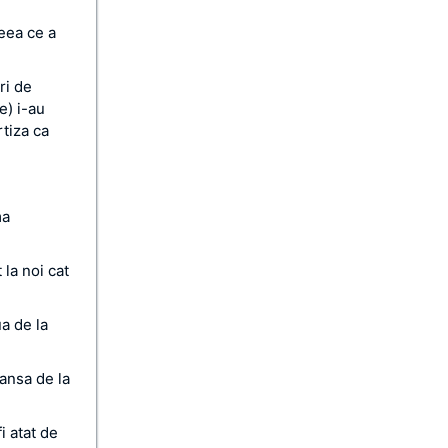
ceea ce a
ri de
e) i-au
rtiza ca
ma
la noi cat
a de la
ransa de la
i atat de