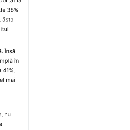
portat la
 de 38%
, ăsta
itul
ă. Însă
âmplă în
a 41%,
el mai
e, nu
e