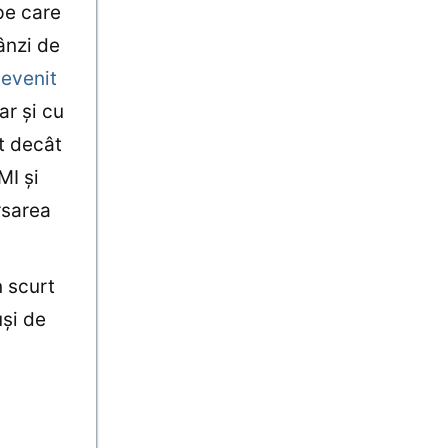
pe care
ânzi de
devenit
ar şi cu
t decât
MI şi
rsarea
 scurt
uşi de