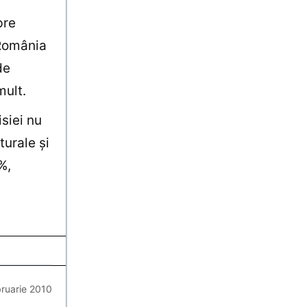
pre
 România
de
mult.
siei nu
turale şi
%,
bruarie 2010