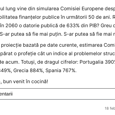
l lung vine din simularea Comisiei Europene des
ilitatea finanţelor publice în următorii 50 de ani.
în 2060 o datorie publică de 633% din PIB? Greu 
 S-ar putea să fie mai puţin. S-ar putea să fie mai 
 proiecţie bazată pe date curente, estimarea Comi
părat o profeţie cât un indice al problemelor struc
de acum. Totuşi, de dragul cifrelor: Portugalia 390
 849%, Grecia 884%, Spania 767%.
 bun venit în cocină!
ntarii
18 fe