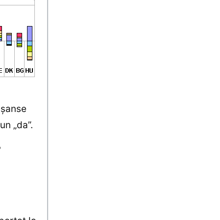
e şanse
un „da”.
%