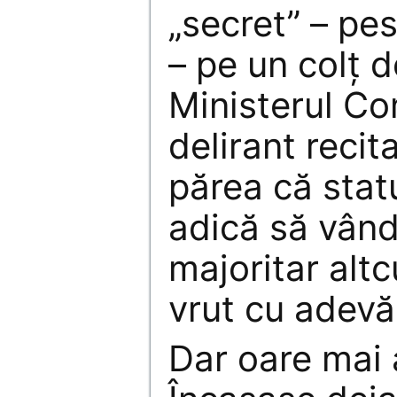
„secret” – pe
– pe un colţ d
Ministerul Co
delirant recita
părea că stat
adică să vân
majoritar altc
vrut cu adevă
Dar oare mai 