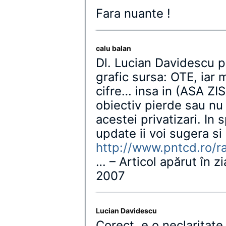
Fara nuante !
calu balan
Dl. Lucian Davidescu p
grafic sursa: OTE, iar 
cifre… insa in (ASA ZI
obiectiv pierde sau nu
acestei privatizari. In
update ii voi sugera si
http://www.pntcd.ro/r
… – Articol apărut în z
2007
Lucian Davidescu
Corect, e o neclaritat