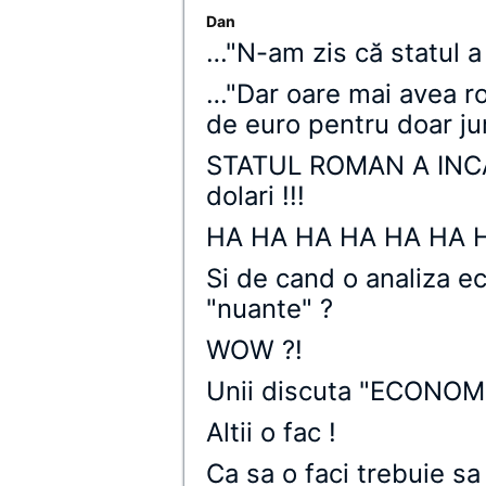
Dan
…"N-am zis că statul a 
…"Dar oare mai avea ro
de euro pentru doar j
STATUL ROMAN A INCA
dolari !!!
HA HA HA HA HA HA 
Si de cand o analiza e
"nuante" ?
WOW ?!
Unii discuta "ECONOMIA
Altii o fac !
Ca sa o faci trebuie sa 