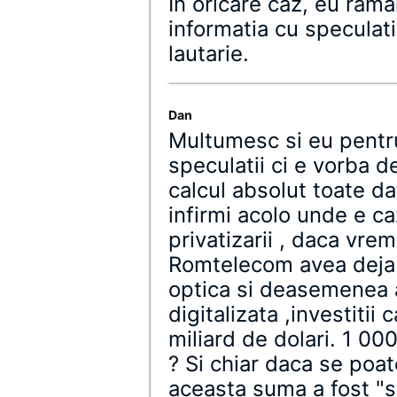
In oricare caz, eu ram
informatia cu speculatii
lautarie.
Dan
Multumesc si eu pentru
speculatii ci e vorba d
calcul absolut toate d
infirmi acolo unde e c
privatizarii , daca vr
Romtelecom avea deja 
optica si deasemenea 
digitalizata ,investiti
miliard de dolari. 1 00
? Si chiar daca se poa
aceasta suma a fost "s