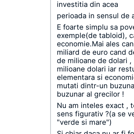
investitia din acea
perioada in sensul de 
E foarte simplu sa poves
exemple(de tabloid), c
economie.Mai ales cand
miliard de euro cand d
de milioane de dolari ,
milioane dolari iar rest
elementara si economic
mutati dintr-un buzunar
buzunar al grecilor !
Nu am inteles exact , t
sens figurativ ?(a se v
"verde si mare")
Si chiar daca nu ar fi f