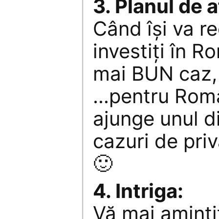
3. Planul de a
Când îşi va r
investiţi în R
mai BUN caz, 
…pentru Româ
ajunge unul d
cazuri de pri
🙂
4. Intriga:
Vă mai amintiţ