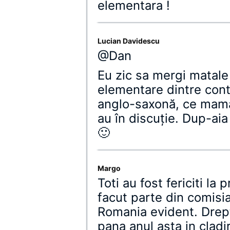
elementara !
Lucian Davidescu
@Dan
Eu zic sa mergi matale 
elementare dintre cont
anglo-saxonă, ce mama
au în discuţie. Dup-aia
🙂
Margo
Toti au fost fericiti la 
facut parte din comisi
Romania evident. Drept
pana anul asta in cladir