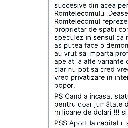
succesive din acea pe
Romtelecomului.Deasem
Romtelecomul reprezen
proprietar de spatii co
speculez in sensul ca 
as putea face o demons
au vrut sa imparta prof
apelat la alte variante 
clar nu pot sa cred vr
vreo privatizare in int
popor.
PS Cand a incasat stat
pentru doar jumătate d
milioane de dolari !!! s
PSS Aport la capitalul 