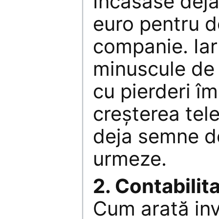
Încasase deja
euro pentru d
companie. Iar
minuscule de p
cu pierderi î
creşterea tel
deja semne d
urmeze.
2. Contabilit
Cum arată inv