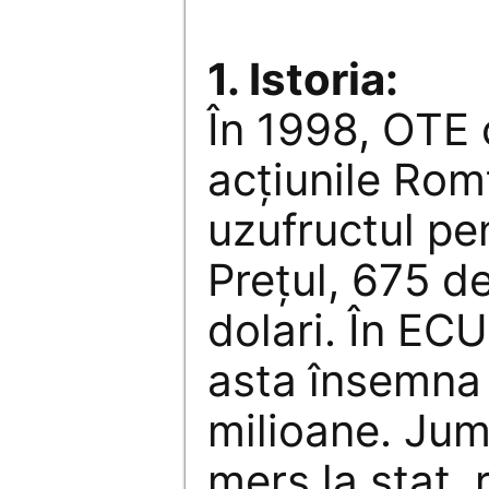
1. Istoria:
În 1998, OTE
acţiunile Rom
uzufructul pe
Preţul, 675 d
dolari. În ECU
asta însemna
milioane. Jum
mers la stat, r