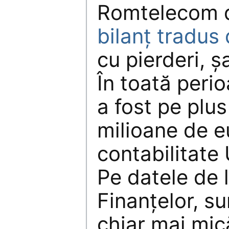
Romtelecom d
bilanţ tradus 
cu pierderi, ş
În toată per
a fost pe plu
milioane de e
contabilitate
Pe datele de l
Finanţelor, s
chiar mai mic