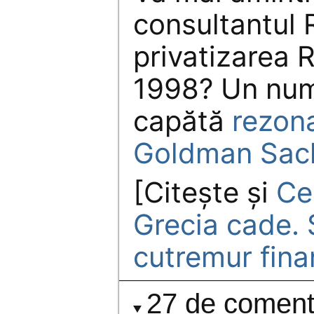
consultantul 
privatizarea 
1998? Un num
capătă
rezona
Goldman Sac
[Citeşte şi
Ce
Grecia cade. 
cutremur fina
27 de comenta