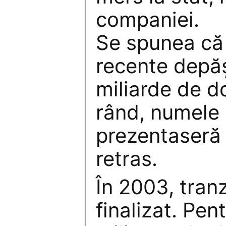
companiei.
Se spunea că d
recente depă
miliarde de do
rând, numele 
prezentaseră l
retras.
În 2003, tran
finalizat. Pen