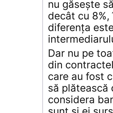
nu găseşte s
decât cu 8%,
diferenţa este
intermediarulu
Dar nu pe toat
din contractel
care au fost 
să plătească 
considera ban
sunt şi ei sur