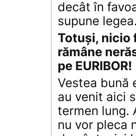
decât în favoa
supune legea
Totuşi, nicio
rămâne nerăsp
pe EURIBOR!
Vestea bună e
au venit aici 
termen lung.
nu vor pleca n