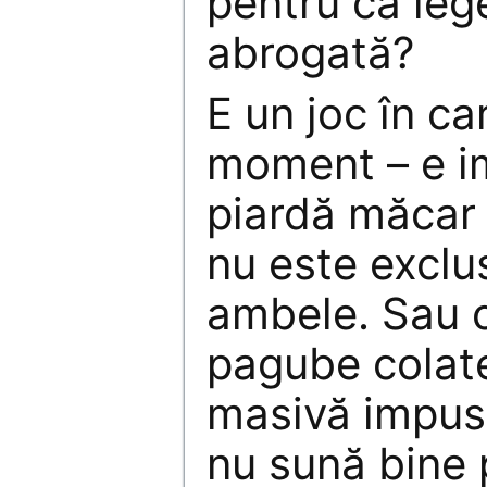
pentru ca leg
abrogată?
E un joc în ca
moment – e im
piardă măcar 
nu este exclu
ambele. Sau c
pagube colate
masivă impusă
nu sună bine p