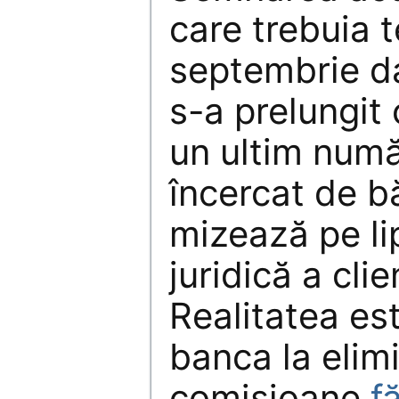
care trebuia 
septembrie da
s-a prelungit 
un ultim numă
încercat de b
mizează pe li
juridică a clien
Realitatea es
banca la elim
comisioane
f