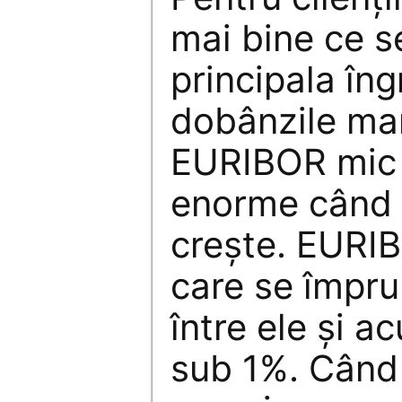
mai bine ce s
principala îng
dobânzile mar
EURIBOR mic 
enorme când
creşte. EURI
care se împru
între ele şi a
sub 1%. Când