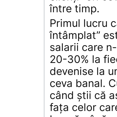
între timp.
Primul lucru c
întâmplat” es
salarii care n
20-30% la fie
devenise la 
ceva banal. C
când ştii că as
faţa celor ca