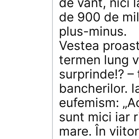
de vânt, nici 
de 900 de mil
plus-minus.
Vestea proast
termen lung 
surprinde!? –
bancherilor. I
eufemism: „A
sunt mici iar 
mare. În viito