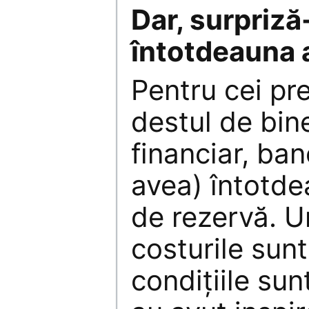
Dar, surpriză
întotdeauna a
Pentru cei pr
destul de bin
financiar, ban
avea) întotde
de rezervă. U
costurile sunt
condiţiile sun