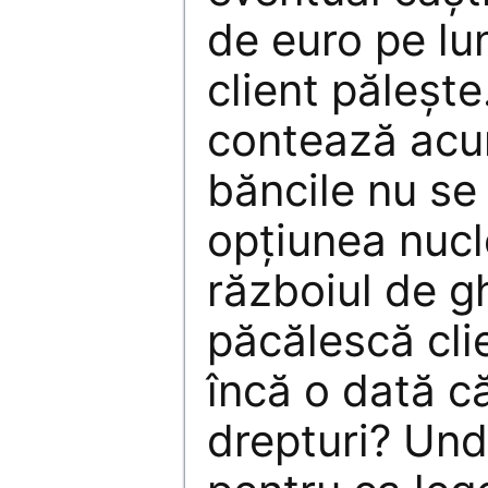
de euro pe lu
client păleşte
contează acu
băncile nu se
opţiunea nucl
războiul de g
păcălescă cli
încă o dată c
drepturi? Und