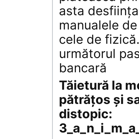
asta desfiinţ
manualele de
cele de fizică
următorul pas
bancară
Tăietură la m
pătrăţos şi s
distopic:
3_a_n_i_m_a_