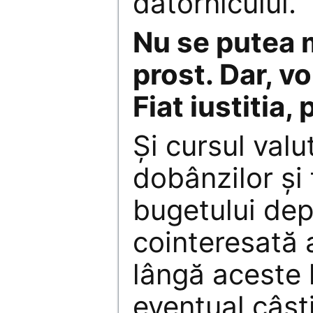
datornicului.
Nu se putea
prost. Dar, v
Fiat iustitia
Și cursul valut
dobânzilor şi
bugetului de
cointeresată 
lângă aceste l
eventual câşt