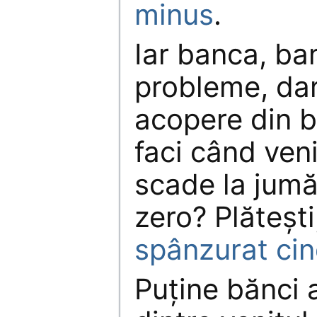
minus
.
Iar banca, ba
probleme, dar
acopere din b
faci când venit
scade la jumă
zero? Plăteşt
spânzurat ci
Puţine bănci a