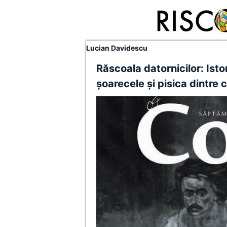
Lucian Davidescu
Răscoala datornicilor: Isto
şoarecele şi pisica dintre cl