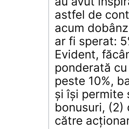
au avut inspi
astfel de con
acum dobânzi
ar fi sperat: 
Evident, făc
ponderată cu 
peste 10%, ba
şi îşi permite
bonusuri, (2)
către acţionar