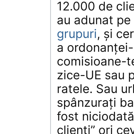
12.000 de clie
au adunat pe 
grupuri
, şi c
a ordonanţei-
comisioane-t
zice-UE sau p
ratele. Sau ur
spânzuraţi ba
fost niciodată
clienţi” ori c