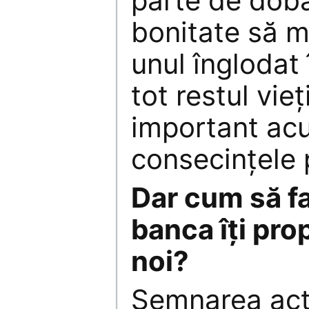
parte de dobâ
bonitate să 
unul înglodat 
tot restul vieţ
important ac
consecinţele p
Dar cum să f
banca îţi pr
noi?
Semnarea acte