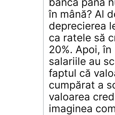
bancă până nu
în mână? Al do
deprecierea le
ca ratele să 
20%. Apoi, în
salariile au s
faptul că valo
cumpărat a s
valoarea credi
imaginea com