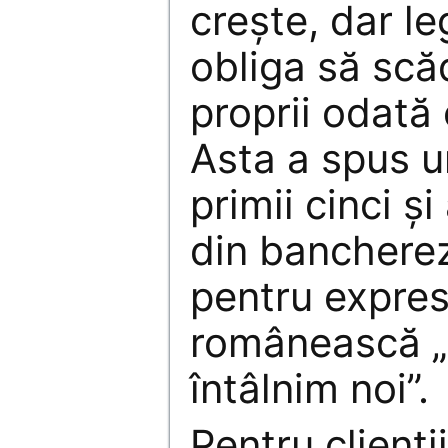
creşte, dar l
obliga să sc
proprii odată 
Asta a spus u
primii cinci ş
din banchere
pentru expres
românească „l
întâlnim noi”.
Pentru clienţi