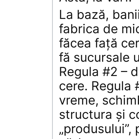
La bază, banii
fabrica de mi
făcea faţă cer
fă sucursale u
Regula #2 – dă
cere. Regula 
vreme, schim
structura şi c
„produsului”, 