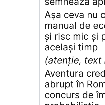
semnează apr
Aşa ceva nu ci
manual de ec
şi risc mic şi 
acelaşi timp
(atenţie, text 
Aventura credi
abrupt în Rom
concurs de îm