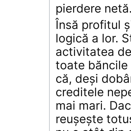
pierdere netă
Însă profitul ş
logică a lor. S
activitatea d
toate băncile
că, deşi dobâ
creditele nep
mai mari. Da
reuşeşte totuş