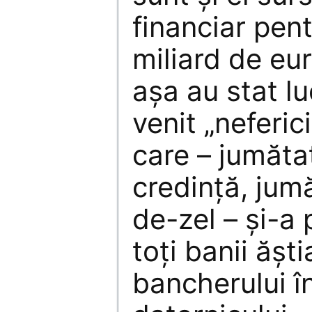
financiar pen
miliard de eur
aşa au stat lu
venit „neferi
care – jumăta
credinţă, jum
de-zel – şi-a
toţi banii ăşt
bancherului î