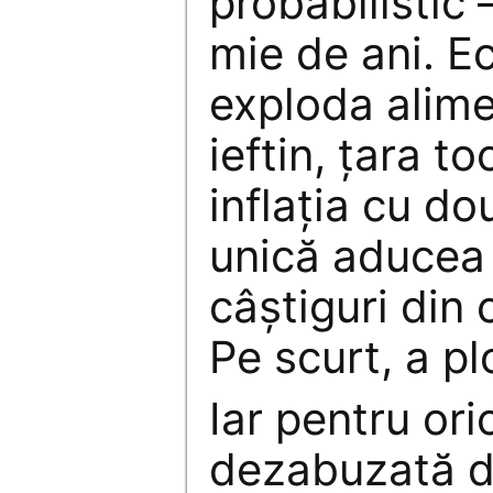
probabilistic 
mie de ani. 
exploda alime
ieftin, ţara 
inflaţia cu dou
unică aducea 
câştiguri din 
Pe scurt, a pl
Iar pentru or
dezabuzată d