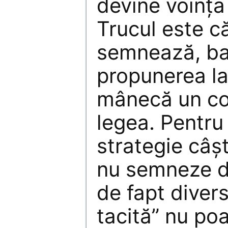
devine voinţa 
Trucul este că
semnează, ba
propunerea la
mânecă un co
legea. Pentru 
strategie câş
nu semneze d
de fapt diver
tacită” nu po