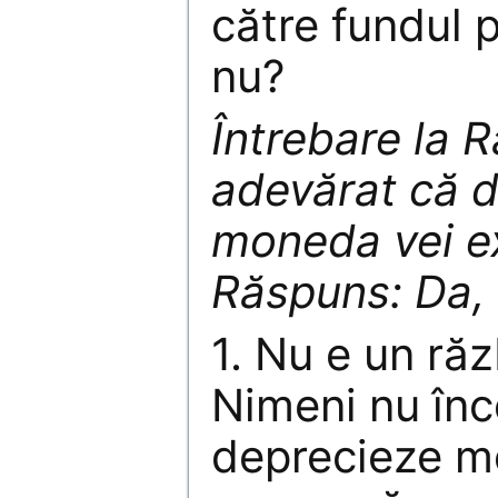
către fundul 
nu?
Întrebare la 
adevărat că d
moneda vei e
Răspuns: Da, 
1. Nu e un ră
Nimeni nu înc
deprecieze m