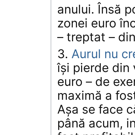
anului. Însă p
zonei euro în
– treptat – din
3.
Aurul nu cr
îşi pierde din
euro – de exe
maximă a fost 
Aşa se face c
până acum, inv