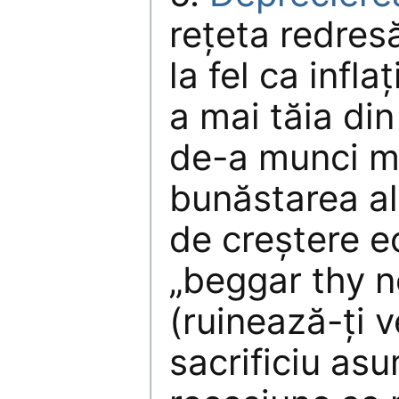
reţeta redres
la fel ca infl
a mai tăia din
de-a munci ma
bunăstarea al
de creştere 
„beggar thy 
(ruinează-ţi v
sacrificiu asu