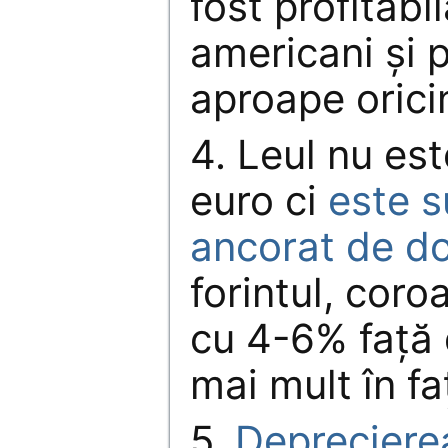
fost profitabi
americani şi 
aproape orici
4. Leul nu est
euro ci
este s
ancorat de do
forintul, coro
cu 4-6% faţă 
mai mult în f
5.
Depreciere