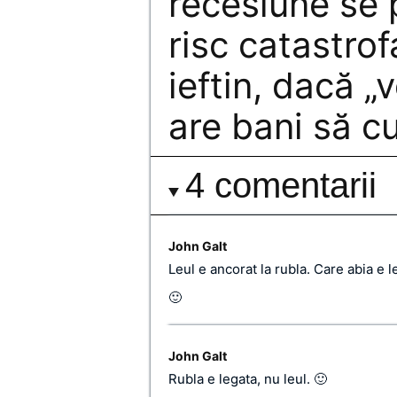
recesiune se 
risc catastrof
ieftin, dacă „
are bani să c
4 comentarii
John Galt
Leul e ancorat la rubla. Care abia e l
🙂
John Galt
Rubla e legata, nu leul. 🙂