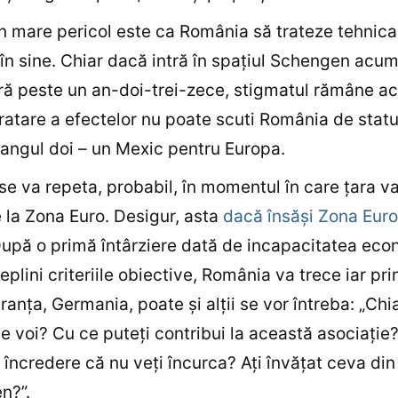
 mare pericol este ca România să trateze tehnical
în sine. Chiar dacă intră în spaţiul Schengen acum
ră peste un an-doi-trei-zece, stigmatul rămâne ac
ratare a efectelor nu poate scuti România de statu
rangul doi – un Mexic pentru Europa.
 se va repeta, probabil, în momentul în care ţara v
 la Zona Euro. Desigur, asta
dacă însăşi Zona Euro
După o primă întârziere dată de incapacitatea eco
plini criteriile obiective, România va trece iar prin 
 Franţa, Germania, poate şi alţii se vor întreba: „Ch
e voi? Cu ce puteţi contribui la această asociaţie
încredere că nu veţi încurca? Aţi învăţat ceva din 
n?”.