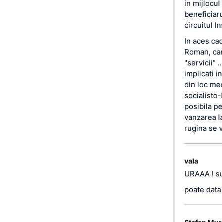
in mijlocu
beneficiaru
circuitul I
In aces ca
Roman, car
"servicii" 
implicati i
din loc m
socialisto
posibila p
vanzarea l
rugina se 
vala
URAAA ! su
poate data 