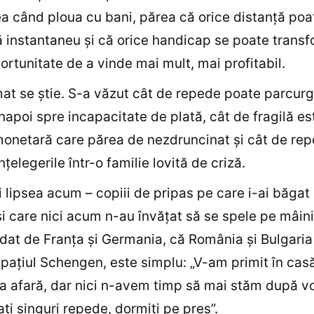
a când ploua cu bani, părea că orice distanţă poat
 instantaneu şi că orice handicap se poate trans
portunitate de a vinde mai mult, mai profitabil.
at se ştie. S-a văzut cât de repede poate parcurg
napoi spre incapacitate de plată, cât de fragilă es
onetară care părea de nezdruncinat şi cât de re
ţelegerile într-o familie lovită de criză.
 lipsea acum – copiii de pripas pe care i-ai băgat
şi care nici acum n-au învăţat să se spele pe mâini
dat de Franţa şi Germania, că România şi Bulgaria
 spaţiul Schengen, este simplu: „V-am primit în cas
 afară, dar nici n-avem timp să mai stăm după v
aţi singuri repede, dormiţi pe preş”.