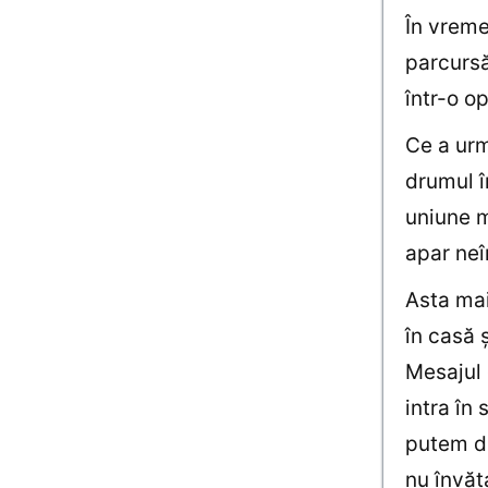
În vreme
parcursă
într-o o
Ce a urm
drumul î
uniune m
apar neîn
Asta mai
în casă 
Mesajul 
intra în
putem da
nu învăţ