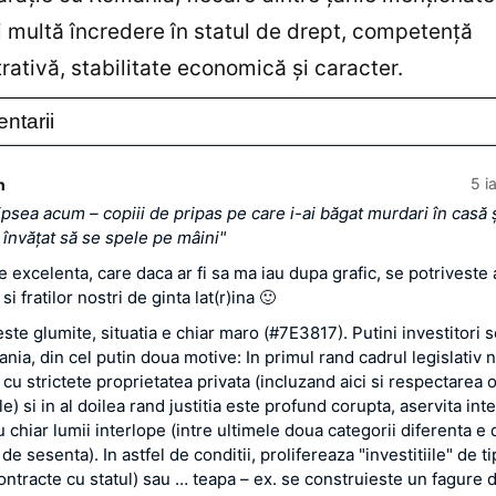
 multă încredere în statul de drept, competenţă
rativă, stabilitate economică şi caracter.
ntarii
5 i
n
ipsea acum – copiii de pripas pe care i-ai băgat murdari în casă ş
învăţat să se spele pe mâini"
e excelenta, care daca ar fi sa ma iau dupa grafic, se potriveste
si fratilor nostri de ginta lat(r)ina 🙂
te glumite, situatia e chiar maro (#7E3817). Putini investitori s
nia, din cel putin doua motive: In primul rand cadrul legislativ 
cu strictete proprietatea privata (incluzand aici si respectarea ob
e) si in al doilea rand justitia este profund corupta, aservita int
u chiar lumii interlope (intre ultimele doua categorii diferenta e
de sesenta). In astfel de conditii, prolifereaza "investitiile" de t
ontracte cu statul) sau … teapa – ex. se construieste un fagure 