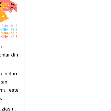
i.
hiar din
 cicluri
ism,
smul este
.
tuziasm.