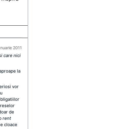
anuarie 2011
i care nici
 aproape la
eriosi vor
nu
ligatiilor
ereselor
 doar de
ip
rent
de cloace