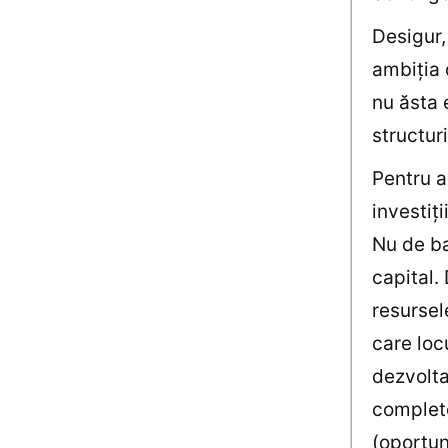
Desigur,
ambiţia 
nu ăsta 
structuri
Pentru a
investiţ
Nu de ba
capital.
resursel
care loc
dezvolta
complete
(oportun