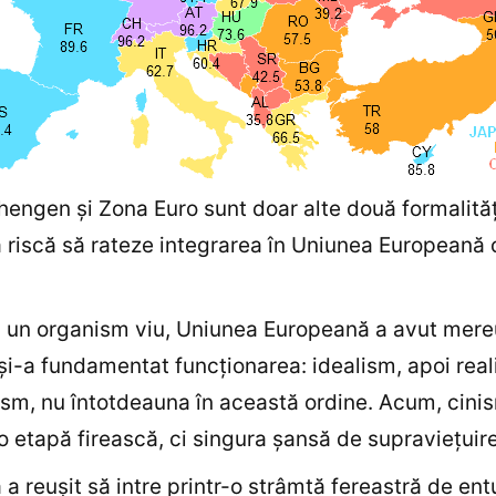
engen şi Zona Euro sunt doar alte două formalităţ
riscă să rateze integrarea în Uniunea Europeană c
a un organism viu, Uniunea Europeană a avut mereu
şi-a fundamentat funcţionarea: idealism, apoi real
ism, nu întotdeauna în această ordine. Acum, cini
o etapă firească, ci singura şansă de supravieţuire
a reuşit să intre printr-o strâmtă fereastră de en