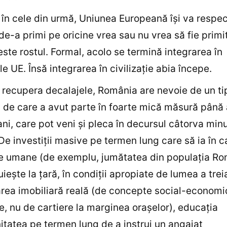
 în cele din urmă, Uniunea Europeană îşi va respe
de-a primi pe oricine vrea sau nu vrea să fie primit
este rostul. Formal, acolo se termină integrarea în
le UE. Însă integrarea în civilizaţie abia începe.
 recupera decalajele, România are nevoie de un ti
ii de care a avut parte în foarte mică măsură până
ni, care pot veni şi pleca în decursul câtorva minu
 De investiţii masive pe termen lung care să ia în c
e umane (de exemplu, jumătatea din populaţia Ro
uieşte la ţară, în condiţii apropiate de lumea a trei
rea imobiliară reală (de concepte social-economi
, nu de cartiere la marginea oraşelor), educaţia
itatea pe termen lung de a instrui un angajat