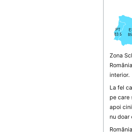
Zona Sch
România 
interior.
La fel c
pe care 
apoi cin
nu doar 
România 