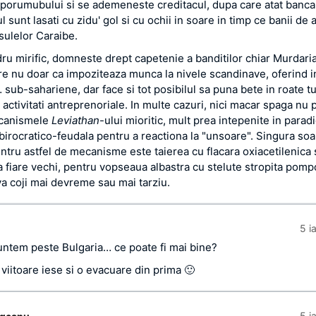
l porumubului si se ademeneste creditacul, dupa care atat banca 
l sunt lasati cu zidu' gol si cu ochii in soare in timp ce banii de 
nsulelor Caraibe.
dru mirific, domneste drept capetenie a banditilor chiar Murdaria
e nu doar ca impoziteaza munca la nivele scandinave, oferind 
… sub-sahariene, dar face si tot posibilul sa puna bete in roate t
n activitati antreprenoriale. In multe cazuri, nici macar spaga nu 
ecanismele
Leviathan
-ului mioritic, mult prea intepenite in para
-birocratico-feudala pentru a reactiona la "unsoare". Singura soa
entru astfel de mecanisme este taierea cu flacara oxiacetilenica 
a fiare vechi, pentru vopseaua albastra cu stelute stropita pom
va coji mai devreme sau mai tarziu.
5 i
ntem peste Bulgaria… ce poate fi mai bine?
viitoare iese si o evacuare din prima 🙂
5 i