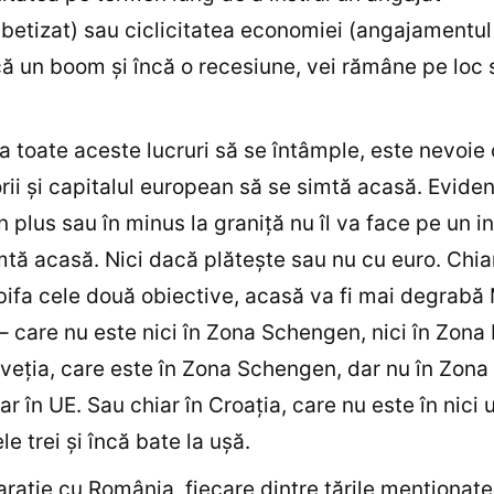
betizat) sau ciclicitatea economiei (angajamentul
ă un boom şi încă o recesiune, vei rămâne pe loc 
a toate aceste lucruri să se întâmple, este nevoie
orii şi capitalul european să se simtă acasă. Eviden
în plus sau în minus la graniţă nu îl va face pe un i
mtă acasă. Nici dacă plăteşte sau nu cu euro. Chi
ifa cele două obiective, acasă va fi mai degrabă
 – care nu este nici în Zona Schengen, nici în Zona 
lveţia, care este în Zona Schengen, dar nu în Zona 
ar în UE. Sau chiar în Croaţia, care nu este în nici 
le trei şi încă bate la uşă.
raţie cu România, fiecare dintre ţările menţionate