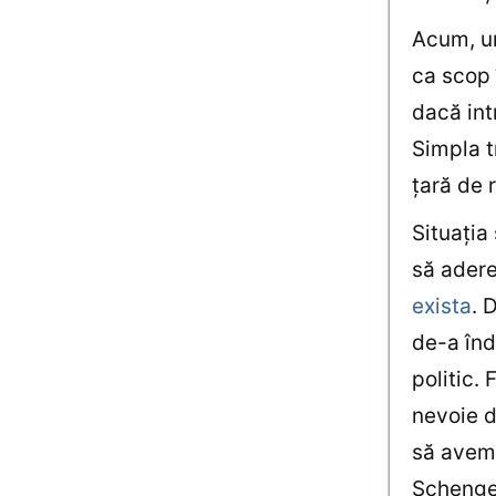
Acum, un
ca scop 
dacă int
Simpla t
ţară de 
Situaţia
să adere
exista
. 
de-a înde
politic.
nevoie d
să avem 
Schenge