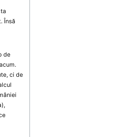
cta
. Însă
p de
 acum.
te, ci de
alcul
mâniei
a),
ce