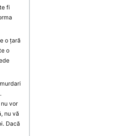
e fi
forma
e o ţară
te o
pede
 murdari
.
 nu vor
ă, nu vă
oi. Dacă