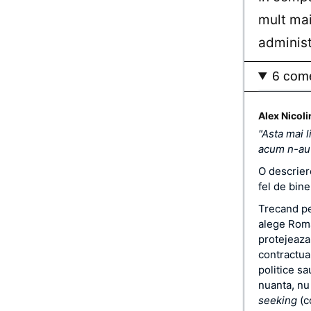
mult mai
administ
6 come
Alex Nicoli
"Asta mai l
acum n-au 
O descrier
fel de bine 
Trecand pes
alege Roma
protejeaza 
contractual
politice sa
nuanta, nu 
seeking
(c