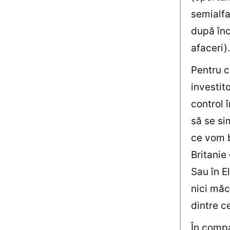
semialfa
după înc
afaceri).
Pentru c
investit
control 
să se si
ce vom b
Britanie
Sau în E
nici măc
dintre ce
În compa