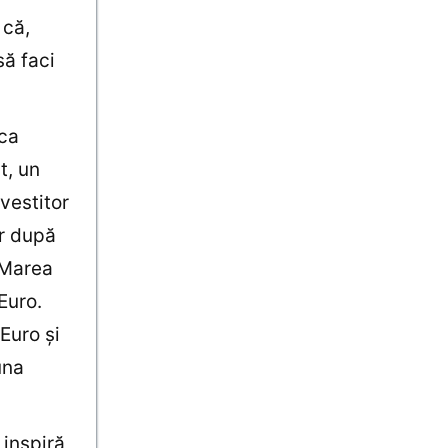
 că,
să faci
 ca
t, un
nvestitor
ar după
 Marea
Euro.
Euro şi
una
 inspiră