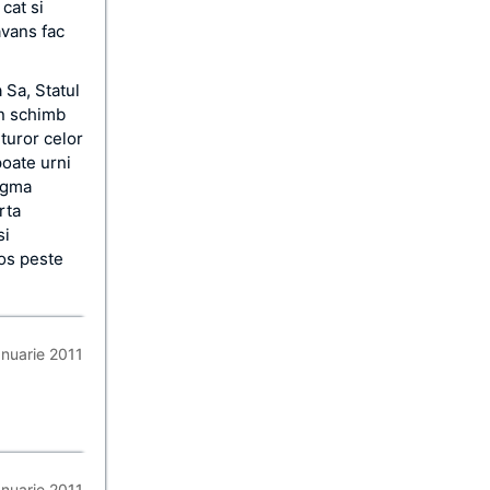
cat si
avans fac
 Sa, Statul
in schimb
uturor celor
poate urni
digma
rta
si
pos peste
anuarie 2011
anuarie 2011