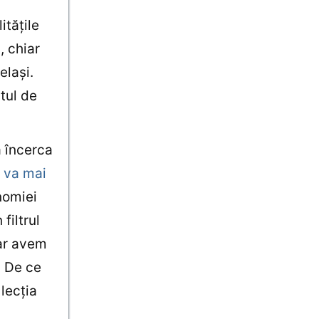
ităţile
, chiar
elaşi.
tul de
a încerca
 va mai
nomiei
filtrul
iar avem
? De ce
lecţia