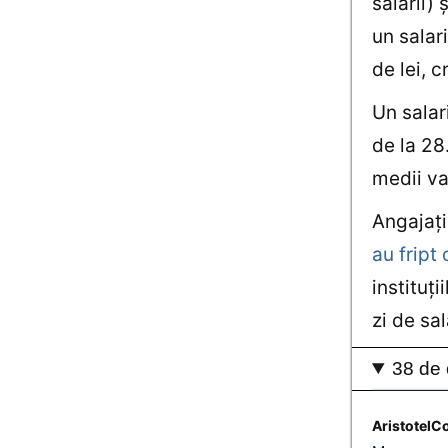
salarii)
un salar
de lei, 
Un salar
de la 28
medii va
Angajaţi
au fript 
instituţ
zi de sal
38 de 
AristotelC