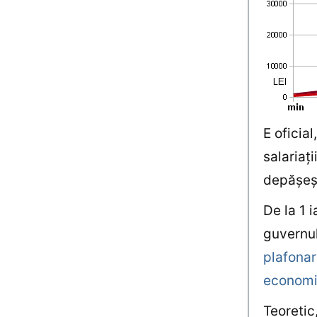
E oficia
salariaţi
depăşeşt
De la 1 
guvernul
plafonar
econom
Teoretic