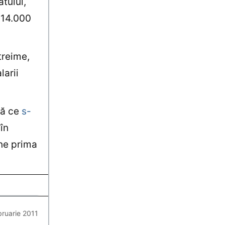
tului,
 14.000
treime,
larii
pă ce
s-
 în
ine prima
bruarie 2011