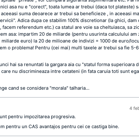
nici asa nu e "corect", toata lumea ar trebui (daca tot plateste) s
 aceeasi suma deoarece ar trebui sa beneficieze , in aceeasi m
ervicii". Adica dupa ce stabilim 100% discretionar (la ghici, dam 
t, facem referendum etc.) ca statul are voie sa cheltuiasca, sa z
cem asa: impartim 20 de miliarde (pentru usurinta calculului am 
 miliarde euro) la 20 de milioane de indivizi = 1000 de euro/locu
em o problema! Pentru (cei mai) multi taxele ar trebui sa fie 5-
nci hai sa renuntati la gargara aia cu "statul forma superioara 
care nu discrimineaza intre cetateni (in fata caruia toti sunt egali
unge cand se considera "morala" talharia…
4 fe
unt pentru impozitarea progresiva.
um pentru un CAS avantajos pentru cei ce castiga bine.