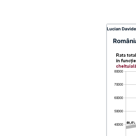
Lucian David
România