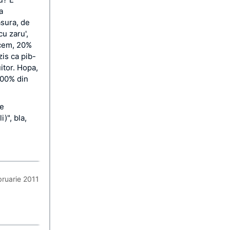
a
asura, de
cu zaru',
icem, 20%
zis ca pib-
itor. Hopa,
600% din
de
)", bla,
bruarie 2011