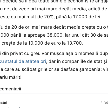
 şi decide să îi dea toate sumele economisite angaja
iu net de zece ori mai mare decât media, adică de
creşte cu mai mult de 20%, până la 17.000 de lei.
iu de 20 de ori mai mare decât media creşte cu o 
.000 până la aproape 38.000, iar unul cât 30 de sa
 creşte de la 10.000 de euro la 13.700.
i din privat cu greu vor muşca aşa o momeală du
cu statul de atâtea ori
, dar în companiile de stat şi
iile care au scăpat grilelor se desface şampania: v
ariu mărit!
comentarii
4 fe
ostel