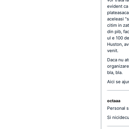
evident ca 
plateasaca
aceleasi "s
citim in za
din pib, fa
ul e 100 de
Huston, av
venit.
Daca nu atu
organizare 
bla, bla.
Aici se aj
octaaa
Personal s
Si nicidec