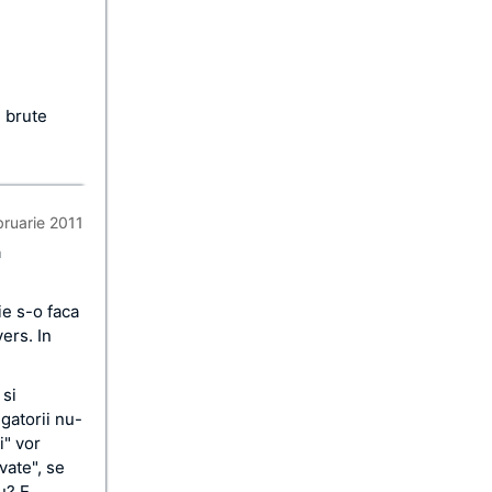
i brute
bruarie 2011
a
ie s-o faca
vers. In
 si
igatorii nu-
i" vor
ivate", se
u? E