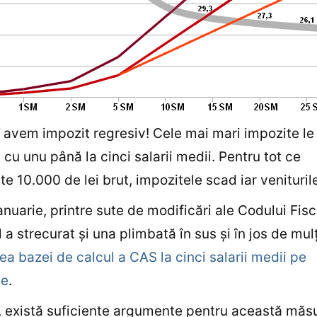
l, avem impozit regresiv! Cele mai mari impozite le
i cu unu până la cinci salarii medii. Pentru tot ce
e 10.000 de lei brut, impozitele scad iar venituril
ianuarie, printre sute de modificări ale Codului Fisc
 a strecurat şi una plimbată în sus şi în jos de mulţ
ea bazei de calcul a CAS la cinci salarii medii pe
ie
.
, există suficiente argumente pentru această măsu