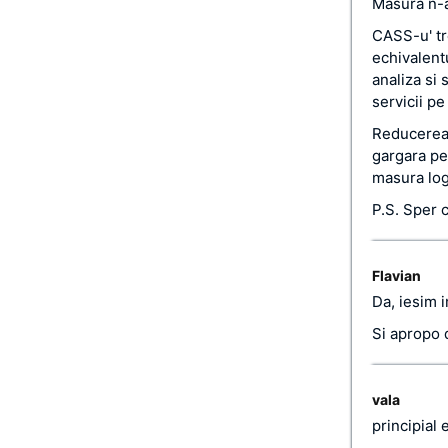
Masura n-a
CASS-u' tr
echivalentu
analiza si 
servicii pe
Reducerea C
gargara pe 
masura log
P.S. Sper 
Flavian
Da, iesim i
Si apropo d
vala
principial