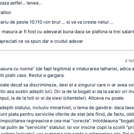
eaza astfel… lenea…
atilor
ariu de peste 10.110 ron brut … si va va creste netul …
 masura ar fi fost cu adevarat buna daca se plafona la trei salari
 apreciati ce va spun dar e crudul adevar
4 fe
sura cu noima" (de fapt legitima) e inlaturarea talhariei, adica 
atii platii cass. Restul e gargara.
poate decat sa discrimineze, desi el e singurul care n-ar avea vo
tin asa sustin adeptii lui). Ori ia de la bogati si da la saraci ori in
mpul, ia de la toti si-si da siesi (clientelei). Altceva nu poate.
adeptii statului, incluziv minarhisti, o tema de gandire: daca taxa
unt plata pentru serviciile oferite de stat (ele fiind, de facto, obl
, impozitarea regreasiva e cea mai "corecta". Intotdeauna "bogati
ai putin de "serviciile" statului: isi vor inscrie copii la scolili "pr
a spitale "private", vor cumpara siguranta suplimentara etc. Pai n