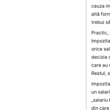
cauza im
altă for
trebui s
Practic,
Impozita
orice sal
decizia 
care au 
Restul, 
Impozita
un salar
„salariu
din care