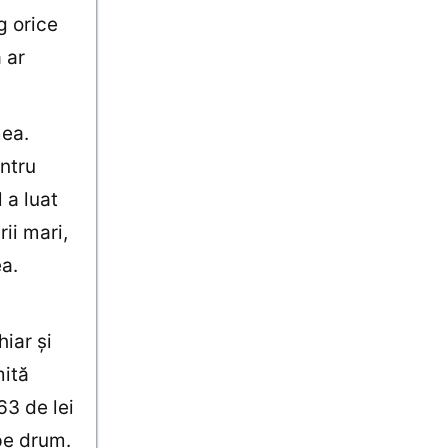
g orice
 ar
mea.
ntru
 a luat
ii mari,
a.
iar şi
mită
63 de lei
 pe drum.