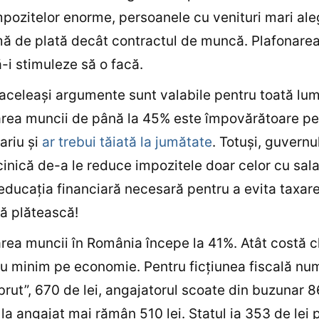
pozitelor enorme, persoanele cu venituri mari ale
mă de plată decât contractul de muncă. Plafonarea
ă-i stimuleze să o facă.
 aceleaşi argumente sunt valabile pentru toată lu
rea muncii de până la 45% este împovărătoare pe
ariu şi
ar trebui tăiată la jumătate
. Totuşi, guvernul
cinică de-a le reduce impozitele doar celor cu salar
educaţia financiară necesară pentru a evita taxare
să plătească!
rea muncii în România începe la 41%. Atât costă ch
iu minim pe economie. Pentru ficţiunea fiscală nu
 brut”, 670 de lei, angajatorul scoate din buzunar 8
 la angajat mai rămân 510 lei. Statul ia 353 de lei