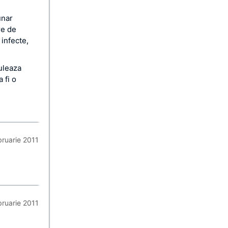
unar
re de
 infecte,
nuleaza
 fi o
bruarie 2011
bruarie 2011