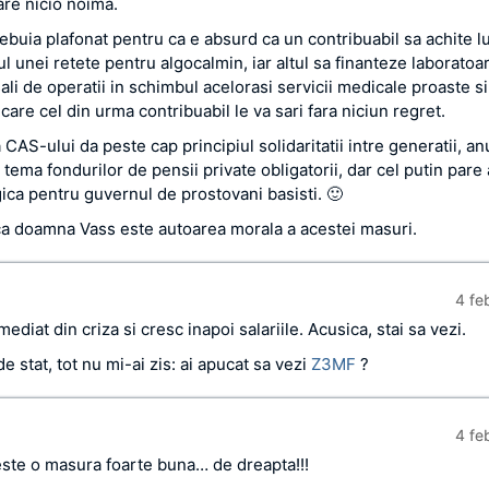
re nicio noima.
ebuia plafonat pentru ca e absurd ca un contribuabil sa achite l
l unei retete pentru algocalmin, iar altul sa finanteze laboratoa
sali de operatii in schimbul acelorasi servicii medicale proaste si
 care cel din urma contribuabil le va sari fara niciun regret.
AS-ului da peste cap principiul solidaritatii intre generatii, a
tema fondurilor de pensii private obligatorii, dar cel putin pare a
ica pentru guvernul de prostovani basisti. 🙂
ca doamna Vass este autoarea morala a acestei masuri.
4 fe
mediat din criza si cresc inapoi salariile. Acusica, stai sa vezi.
e stat, tot nu mi-ai zis: ai apucat sa vezi
Z3MF
?
4 fe
 este o masura foarte buna… de dreapta!!!