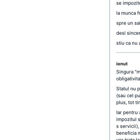
se impozit
la munca fr
spre un sal
desi sincer
stiu ca nu
ionut
Singura "ma
obligativit
Statul nu 
(sau cel pu
plus, tot ti
Iar pentru 
impozitul s
s servicii)
beneficia m
vor trata l