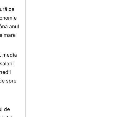
ură ce
economie
Până anul
de mare
ât media
alarii
medii
de spre
e
ul de