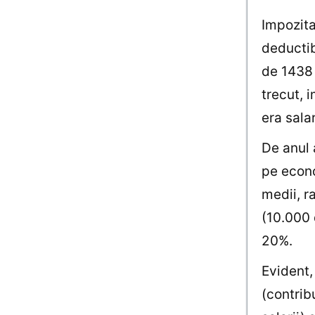
Impozita
deductib
de 1438 
trecut, 
era salar
De anul 
pe econo
medii, r
(10.000 
20%.
Evident,
(contrib