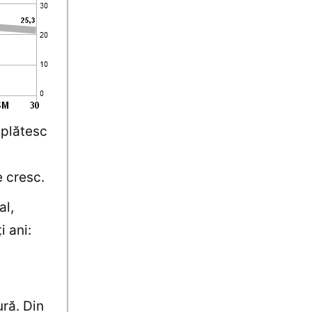
 plătesc
e cresc.
al,
i ani:
ră. Din