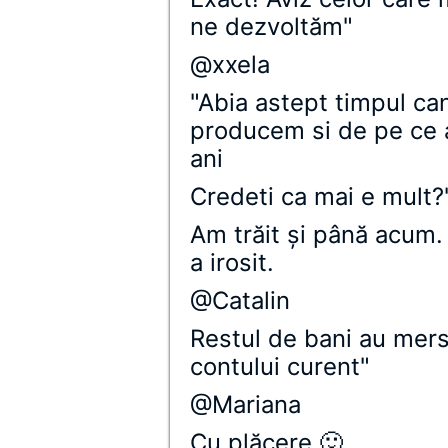
ne dezvoltăm"
@xxela
"Abia astept timpul ca
producem si de pe ce a
ani
Credeti ca mai e mult?
Am trăit şi până acum.
a irosit.
@Catalin
Restul de bani au mers
contului curent"
@Mariana
Cu plăcere 🙂