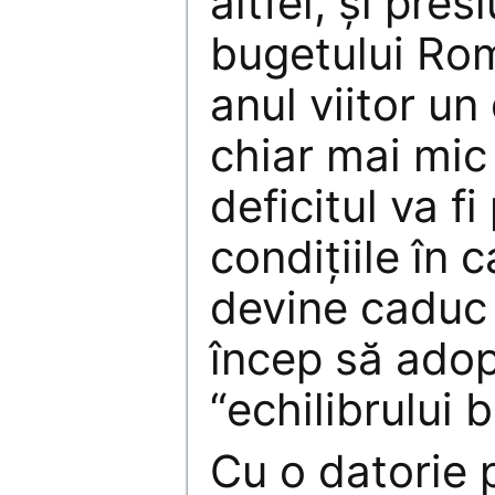
altfel, şi pre
bugetului Ro
anul viitor un
chiar mai mic
deficitul va fi
condiţiile în 
devine caduc 
încep să adop
“echilibrului 
Cu o datorie 