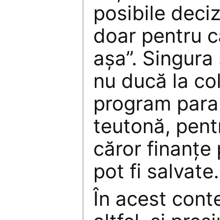
posibile deciz
doar pentru c
aşa”. Singura
nu ducă la co
program paral
teutonă, pent
căror finanţe
pot fi salvate.
În acest cont