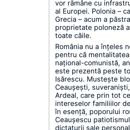
vor rămâne cu infrastru
al Europei. Polonia – c
Grecia – acum a păstra
proprietate poloneză 
toate căile.
România nu a înţeles ne
pentru că mentalitatea 
naţional-comunistă, a
este prezentă peste tot
Isărescu. Musteşte blo
Ceauşeşti, suveranişti,
Ardeal, care prin tot 
intereselor familiilor 
în esenţă, poporului 
Ceauşescu patiotismul
dictaturii sale persona