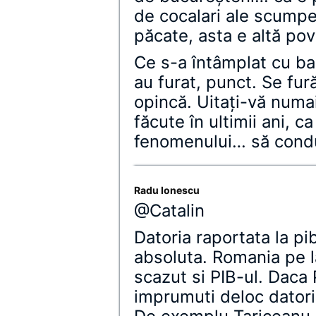
de cocalari ale scumpei
păcate, asta e altă po
Ce s-a întâmplat cu ba
au furat, punct. Se fură
opincă. Uitaţi-vă numai
făcute în ultimii ani, 
fenomenului… să condu
Radu Ionescu
@Catalin
Datoria raportata la pi
absoluta. Romania pe l
scazut si PIB-ul. Daca 
imprumuti deloc datoria