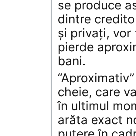
se produce as
dintre creditor
şi privaţi, vor
pierde aproxi
bani.
“Aproximativ”
cheie, care v
în ultimul mo
arăta exact no
putere în cadr