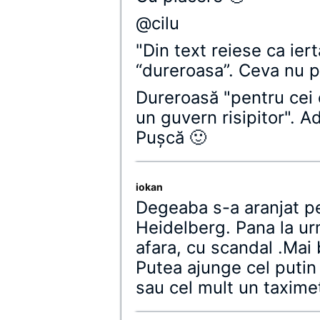
@cilu
"Din text reiese ca ier
“dureroasa”. Ceva nu p
Dureroasă "pentru cei 
un guvern risipitor". Ad
Puşcă 🙂
iokan
Degeaba s-a aranjat pen
Heidelberg. Pana la urm
afara, cu scandal .Mai
Putea ajunge cel putin
sau cel mult un taximet