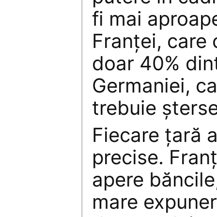
fi mai aproap
Franţei, care 
doar 40% dint
Germaniei, c
trebuie şterse
Fiecare ţară a
precise. Fran
apere băncile
mare expunere