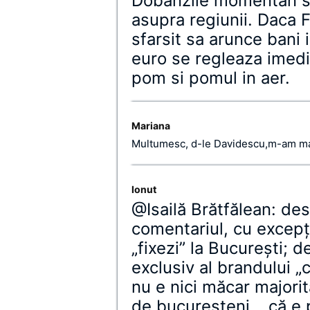
Dobanzile momentan su
asupra regiunii. Daca 
sfarsit sa arunce bani 
euro se regleaza imedi
pom si pomul in aer.
Mariana
Multumesc, d-le Davidescu,m-am mai
Ionut
@Isailă Brătfălean: dest
comentariul, cu excepţ
„fixezi” la Bucureşti; 
exclusiv al brandului „
nu e nici măcar majorit
de bucureşteni… că e p