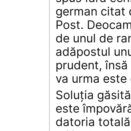
german citat
Post. Deocam
de unul de ra
adăpostul un
prudent, însă
va urma este 
Soluţia găsit
este împovără
datoria total