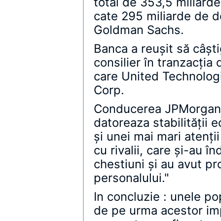
total de 353,5 miliarde
cate 295 miliarde de d
Goldman Sachs.
Banca a reuşit să câşti
consilier în tranzacţia 
care United Technolog
Corp.
Conducerea JPMorgan a
datoreaza stabilităţii e
şi unei mai mari atenţii 
cu rivalii, care şi-au î
chestiuni şi au avut pr
personalului."
In concluzie : unele p
de pe urma acestor im