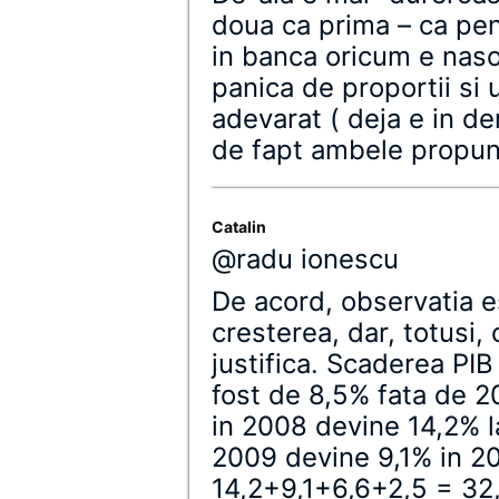
doua ca prima – ca pen
in banca oricum e nas
panica de proportii si 
adevarat ( deja e in de
de fapt ambele propun
Catalin
@radu ionescu
De acord, observatia es
cresterea, dar, totusi,
justifica. Scaderea PI
fost de 8,5% fata de 
in 2008 devine 14,2% la
2009 devine 9,1% in 2
14,2+9,1+6,6+2,5 = 32