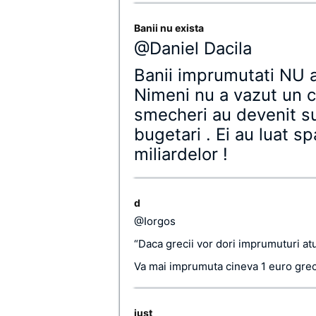
Banii nu exista
@Daniel Dacila
Banii imprumutati NU au
Nimeni nu a vazut un 
smecheri au devenit su
bugetari . Ei au luat s
miliardelor !
d
@Iorgos
“Daca grecii vor dori imprumuturi atun
Va mai imprumuta cineva 1 euro greci
just