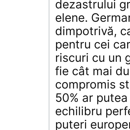
dezastrului g
elene. German
dimpotrivă, c
pentru cei ca
riscuri cu un 
fie cât mai d
compromis sta
50% ar putea
echilibru perf
puteri europen