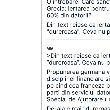
O intrebare. Care sanc
Grecia: iertarea pentr
60% din datorii?
Din text reiese ca iert
"dureroasa". Ceva nu 
MIA
>Din text reiese ca ier
“dureroasa”. Ceva nu 
Propunerea germana vin
disciplinei financiare 
pe cind cea franceza 
parti din serviciul dat
Special de Ajutorare (
De-aia e mai "dureroas