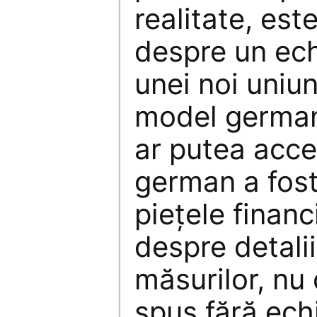
realitate, est
despre un echi
unei noi uniun
model german.
ar putea acc
german a fost
pieţele finan
despre detali
măsurilor, nu 
spus fără echi