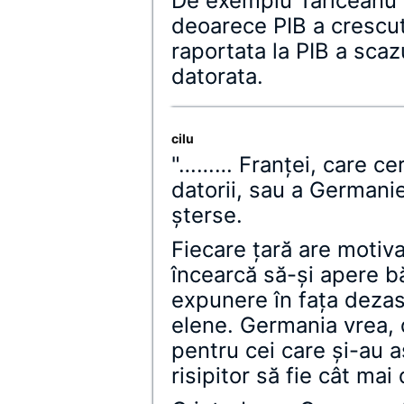
De exemplu Tariceanu 
deoarece PIB a crescut
raportata la PIB a sca
datorata.
cilu
"……… Franţei, care cer
datorii, sau a Germani
şterse.
Fiecare ţară are motiva
încearcă să-şi apere b
expunere în faţa dezas
elene. Germania vrea, 
pentru cei care şi-au 
risipitor să fie cât mai