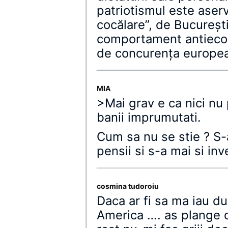
patriotismul este aser
cocălare”, de Bucureşti
comportament antiecon
de concurenţa europe
MIA
>Mai grav e ca nici nu 
banii imprumutati.
Cum sa nu se stie ? S-au
pensii si s-a mai si in
cosmina tudoroiu
Daca ar fi sa ma iau d
America …. as plange d