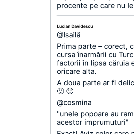
procente pe care nu le
Lucian Davidescu
@Isailă
Prima parte – corect, 
cursa înarmării cu Turci
factorii în lipsa cărui
oricare alta.
A doua parte ar fi deli
🙂 🙁
@cosmina
"unele popoare au ram
acestor imprumuturi"
Exact! Aviz celor care