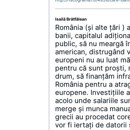
Isailă Brătfălean
România (şi alte ţări ) 
banii, capitalul adiţion
public, să nu meargă î
american, distrugând vi
europeni nu au luat m
pentru că sunt proşti,
drum, să finanţăm infr
România pentru a atrage
europene. Investiţiile
acolo unde salariile sun
merge şi munca manual
grecii au procedat co
vor fi iertaţi de datori