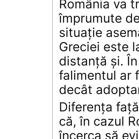
România va tr
împrumute de 
situaţie asem
Greciei este l
distanţă şi. În
falimentul ar 
decât adopta
Diferenţa faţ
că, în cazul 
încerca să ev