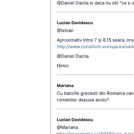
@Daniel Dacila si daca nu stii "ce s-
Lucian Davidescu
@Istvan
Aproximativ între 7 şi 8.15 seara, or
http://www.consilium.europa.eu/ue
@Daniel Dacila
Nimic
Mariana
Cu bancile grecesti din Romania oar
romanilor depuse acolo?
Lucian Davidescu
@Mariana
http://riscograma.ro/4938/care-ban