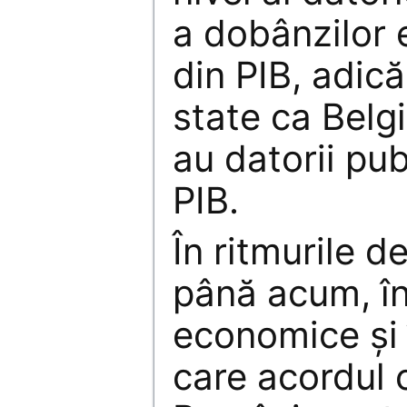
a dobânzilor 
din PIB, adic
state ca Belg
au datorii pu
PIB.
În ritmurile d
până acum, în 
economice şi î
care acordul 