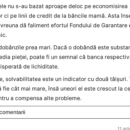
ele nu s-au bazat aproape deloc pe economisirea
r ci pe linii de credit de la băncile mamă. Asta î
vreuna dă faliment efortul Fondului de Garantare 
ic.
 dobânzile prea mari. Dacă o dobândă este substan
dia pieţei, poate fi un semnal că banca respectiv
isperată de lichiditate.
e, solvabilitatea este un indicator cu două tăişuri. 
ă fie cât mai mare, însă uneori el este crescut la c
ntru a compensa alte probleme.
comentarii
11 oct