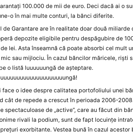
garantaţi 100.000 de mii de euro. Deci dacă ai o 
ne-o în mai multe conturi, la bănci diferite.
l de Garantare are în realitate doar două miliarde d
peră depozite eligibile pentru despăgubire de 10
 de lei. Asta înseamnă că poate absorbi cel mult u
mic sau mijlociu. În cazul băncilor măricele, rişti s
 pe o listă luuuuuungă de aşteptare.
uuuuuuuuuuuuuuuuuuuungă!
ţi face o idee despre calitatea portofoliului unei bă
d cât de repede a crescut în perioada 2006-2008
le spectaculoase de „active”, care au făcut din bă
nime rivali la podium, sunt de fapt locuinţe intrat
a preţuri exorbitante. Vestea bună în cazul acestor