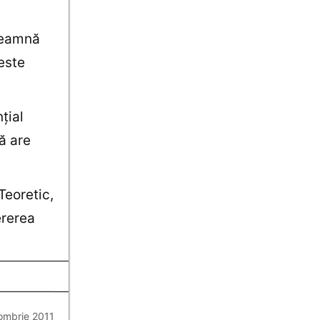
nseamnă
este
ţial
ă are
Teoretic,
ererea
ombrie 2011