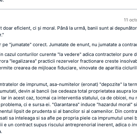
11 oct
st doar eficient, ci şi moral. Până la urmă, banii sunt ai depunători
."
r pe "jumatate" corect. Jumatate de enunt, nu jumatate a contra
in cazul conturilor curente "la vedere" adica contractelor pure d
rora "legalizarea" practicii rezervelor fractionare creste insolvab
ermite crearea de mijloace fiduciare, vinovate de aparitia cicluri
ontratelor de imprumut, asa-numitelor (eronat) "depozite" la ter
mutati, devin ai bancii (se cedeaza total proprietatea asupra lor
 Iar in acest caz, tocmai ca interventia statului, ca de obicei, nu
 problema, ci e sursa ei. "Garantarea" induce "hazardul moral" s
ntul lipsit de prudenta si al bancilor si al oamenilor. Din contr
asati sa inteleaga si sa afle pe propria piele ca imprumutul unei 
ii e un contract supus riscului antreprenorial inerent, adica o
in
a.