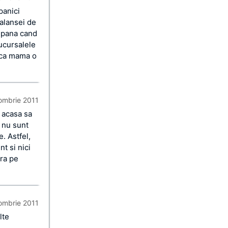
panici
valansei de
a pana cand
ucursalele
anca mama o
ombrie 2011
e acasa sa
 nu sunt
e. Astfel,
t si nici
ara pe
ombrie 2011
lte