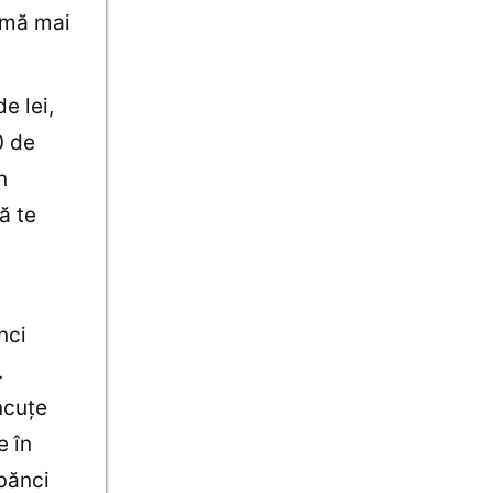
sumă mai
e lei,
0 de
n
ă te
nci
.
ncuţe
e în
 bănci