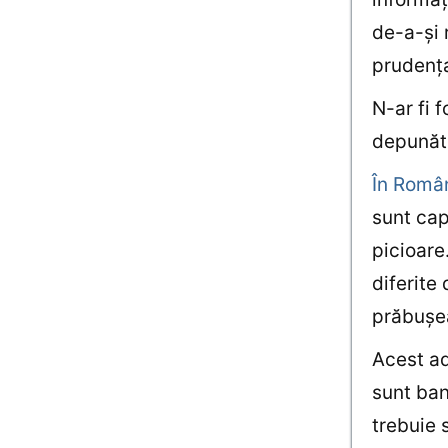
de-a-şi 
prudenţa
N-ar fi f
depunăto
În Româ
sunt cap
picioare.
diferite
prăbuşe
Acest ad
sunt bani
trebuie 