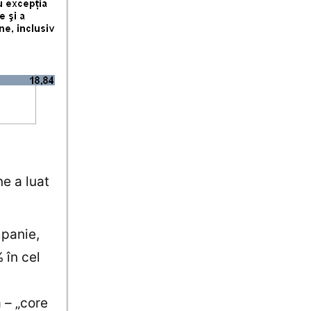
e a luat
mpanie,
 în cel
a – „core