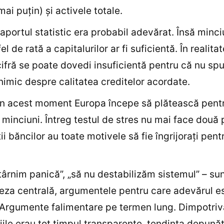
 mai puţin) şi activele totale.
raportul statistic era probabil adevărat. Însă minc
el de rată a capitalurilor ar fi suficientă. În realitat
cifră se poate dovedi insuficientă pentru că nu sp
nimic despre calitatea creditelor acordate.
 în acest moment Europa începe să plătească pent
e minciuni. Întreg testul de stres nu mai face două 
ţii băncilor au toate motivele să fie îngrijoraţi pent
târnim panică”, „să nu destabilizăm sistemul” – sun
za centrală, argumentele pentru care adevărul e
Argumente falimentare pe termen lung. Dimpotriv
iile erau tot timpul transparente, tendinţa depunăt