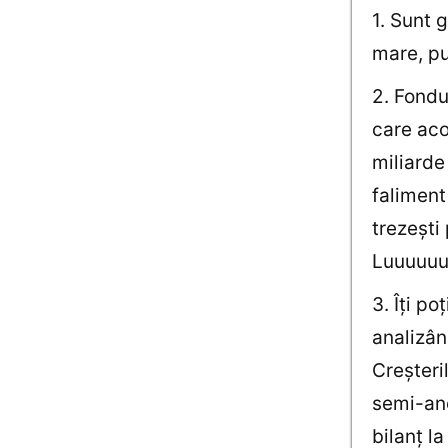
1. Sunt 
mare, pu
2. Fondu
care aco
miliarde
faliment 
trezeşti
Luuuuuu
3. Îţi po
analizân
Creşteri
semi-ano
bilanţ l