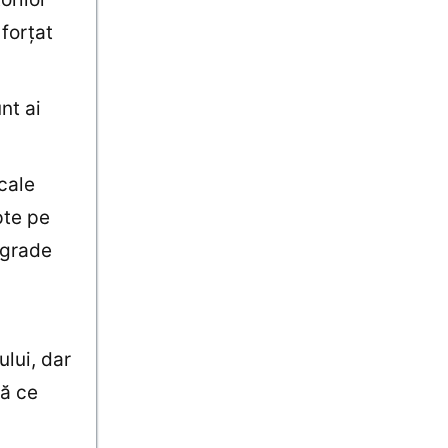
 forţat
nt ai
cale
pte pe
r grade
lui, dar
tă ce