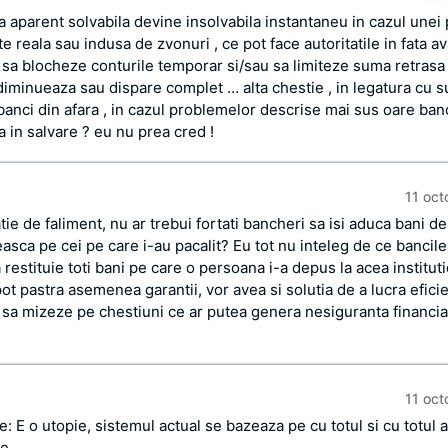
a aparent solvabila devine insolvabila instantaneu in cazul unei 
e reala sau indusa de zvonuri , ce pot face autoritatile in fata a
? sa blocheze conturile temporar si/sau sa limiteze suma retras
diminueaza sau dispare complet … alta chestie , in legatura cu s
banci din afara , in cazul problemelor descrise mai sus oare b
a in salvare ? eu nu prea cred !
11 oct
atie de faliment, nu ar trebui fortati bancheri sa isi aduca bani d
sca pe cei pe care i-au pacalit? Eu tot nu inteleg de ce bancile
 restituie toti bani pe care o persoana i-a depus la acea instituti
ot pastra asemenea garantii, vor avea si solutia de a lucra eficien
a sa mizeze pe chestiuni ce ar putea genera nesiguranta financi
11 oct
 E o utopie, sistemul actual se bazeaza pe cu totul si cu totul a
e.