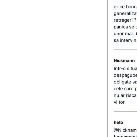
orice banc
generalizat
retrageri 
panica se 
unor mari 
sa intervin
Nickmann
Intr-o situ
despagubea
obligate sa
cele care p
nu ar risc
viitor.
heto
@Nickname:
fundament