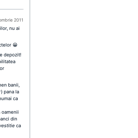
ombrie 2011
lor, nu ai
ctelor 😀
e depozit!
ilitatea
lor
men banii,
) pana la
 numai ca
i
a oamenii
banci din
vestitie
ca