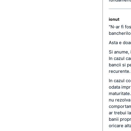
ionut
"N-ar fi fo
bancherilor
Asta e doa
Si anume, 
In cazul ca
bancii si p
recurente.
In cazul c
odata impru
maturitate.
nu rezolva
comportame
ar trebui l
banii propr
oricare alt