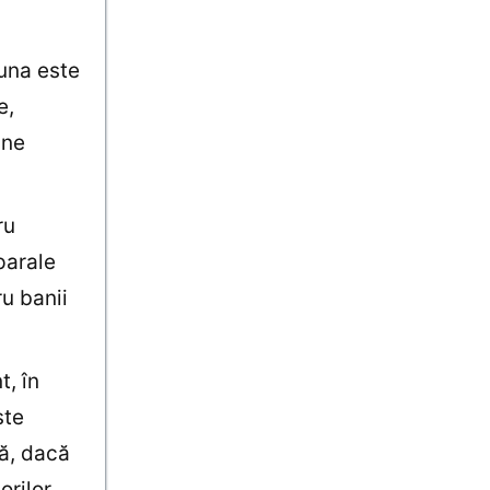
iuna este
e,
une
ru
parale
ru banii
t, în
ste
ă, dacă
orilor