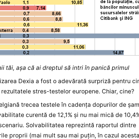
i tăi, aşa că ai dreptul să intri în panică primul
izarea Dexia a fost o adevărată surpriză pentru cin
s rezultatele stres-testelor europene. Chiar, cine?
lgiană trecea testele în cadenţa dopurilor de şa
vabilitate curentă de 12,1% şi nu mai mică de 10,4%
scenariu. Solvabilitatea reprezintă raportul dintre
rile proprii (mai mult sau mai puţin, în cazul acest