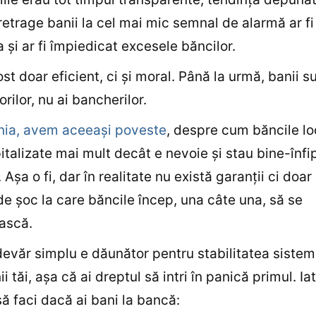
retrage banii la cel mai mic semnal de alarmă ar fi
 şi ar fi împiedicat excesele băncilor.
ost doar eficient, ci şi moral. Până la urmă, banii su
rilor, nu ai bancherilor.
nia, avem aceeaşi poveste
, despre cum băncile lo
italizate mai mult decât e nevoie şi stau bine-înfi
 Aşa o fi, dar în realitate nu există garanţii ci doa
 de şoc la care băncile încep, una câte una, să se
ască.
evăr simplu e dăunător pentru stabilitatea sistemu
i tăi, aşa că ai dreptul să intri în panică primul. Ia
să faci dacă ai bani la bancă: