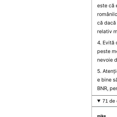
este că 
românilo
că dacă 
relativ m
4. Evită
peste me
nevoie d
5. Atenţi
e bine s
BNR, pe
71 de 
mike