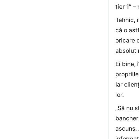
tier 1” –
Tehnic, 
că o astf
oricare 
absolut 
Ei bine,
propriil
Iar clien
lor.
„Să nu s
banchere
ascuns. 
informaţ