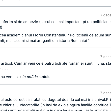
7 dec
suferim si de amnezie (lucrul cel mai important pt un politician 
t)
cea academicianul Florin Constantiniu " Politicienii de acum sun
i, mai lacomi si mai aroganti din istoria Romaniei " .
7 dec
articol. Cum ar veni cele patru boli ale romaniei sunt … una: stat
iala.
i au venit aici
in pofida
statului…
7 dec
ul este corect sa aratati cu degetul doar la cel mai inalt nivel.Pri
e chiar si Judecatoriile (in Iasi de ex o singura familie conduce 
ria) sunt organizatii mafiote in care legea tacerii este aplicata f