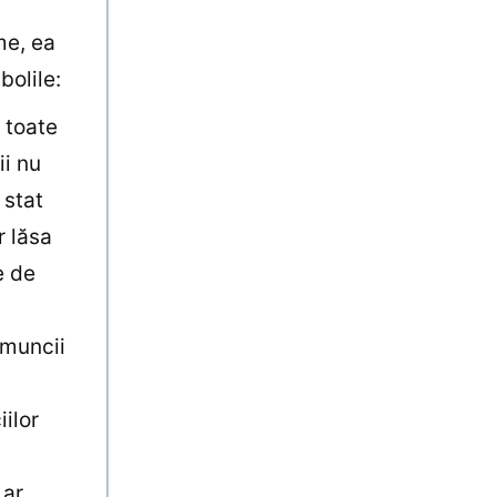
me, ea
olile:
 toate
ii nu
 stat
r lăsa
e de
 muncii
iilor
 ar