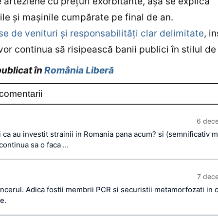
e arteziene cu preţuri exorbitante, aşa se explică
ile şi maşinile cumpărate pe final de an.
se de venituri şi responsabilităţi clar delimitate
, in
 vor continua să risipească banii publici în stilul d
publicat în
România Liberă
comentarii
6 dec
 ca au investit strainii in Romania pana acum? si (semnificativ m
 continua sa o faca …
7 dec
ncerul. Adica fostii membrii PCR si securistii metamorfozati in ca
e.