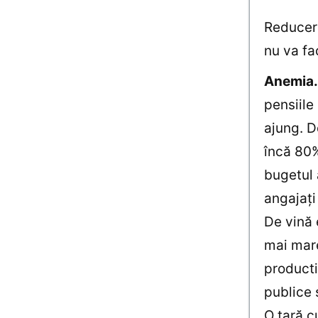
Reducere
nu va fa
Anemia
pensiile
ajung. De
încă 80%
bugetul 
angajaţi 
De vină 
mai mare
producti
publice 
O ţară c