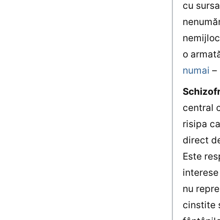
cu sursa
nenumăra
nemijloci
o armată
numai
– 
Schizof
central 
risipa c
direct de
Este resp
interese
nu repre
cinstite