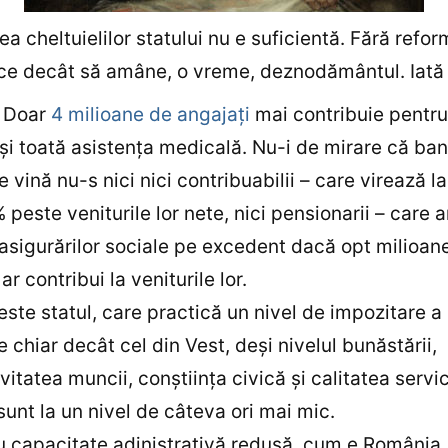
a cheltuielilor statului nu e suficientă. Fără refor
ce decât să amâne, o vreme, deznodământul. Iată b
.
Doar
4 milioane de angajaţi
mai contribuie pentru
 şi toată asistenţa medicală. Nu-i de mirare că ban
 vină nu-s nici nici contribuabilii – care virează la
 peste veniturile lor nete, nici pensionarii – care a
asigurărilor sociale pe excedent dacă opt milioan
ar contribui la veniturile lor.
este statul, care practică un nivel de impozitare a
 chiar decât cel din Vest, deşi nivelul bunăstării,
vitatea muncii, conştiinţa civică şi calitatea servic
sunt la un nivel de câteva ori mai mic.
u capacitate adinistrativă redusă, cum e România,