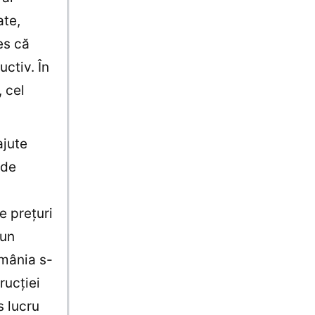
ate,
es că
uctiv. În
, cel
ajute
 de
e preţuri
bun
omânia s-
rucţiei
s lucru