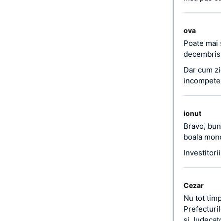
ova
Poate mai 
decembris
Dar cum zi
incompetent
ionut
Bravo, bun 
boala mond
Investitori
Cezar
Nu tot timp
Prefecturil
si Judecato