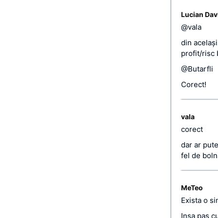
Lucian Dav
@vala
din acelaş
profit/risc
@Butarfli
Corect!
vala
corect
dar ar put
fel de boln
MeTeo
Exista o s
Insa pas 