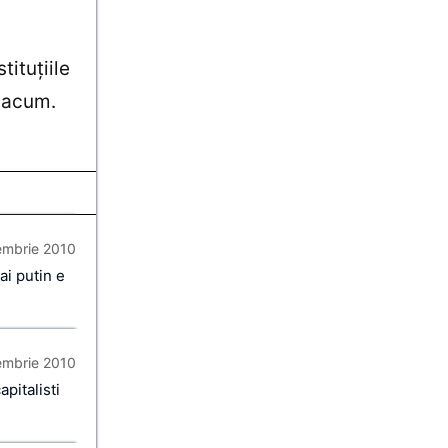
stituţiile
e acum.
embrie 2010
ai putin e
embrie 2010
pitalisti