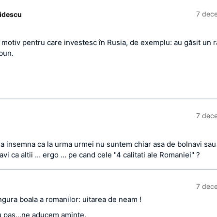
7 dec
idescu
i motiv pentru care investesc în Rusia, de exemplu: au găsit un 
 bun.
7 dec
ea insemna ca la urma urmei nu suntem chiar asa de bolnavi sau
avi ca altii … ergo … pe cand cele "4 calitati ale Romaniei" ?
7 dec
ingura boala a romanilor: uitarea de neam !
cu pas…ne aducem aminte.