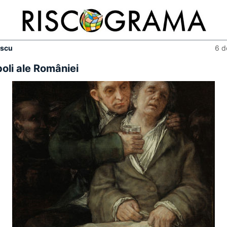
escu
6 d
boli ale României