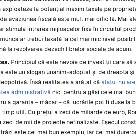
ă exploateze la potenţial maxim taxele pe propriet
de evaziunea fiscală este mult mai dificilă. Mai al
r stimula intrarea mijloacelor fixe în circuitul prod
munca ar trebui taxată la cel mai mic nivel posibil
nă la rezolvarea dezechilibrelor sociale de acum.
tea.
Principiul că este nevoie de investiţii care să 
 este un slogan unanim-adoptat şi de dreapta şi
eopotrivă. Însă realitatea a arătat că
statul nu are
tea administrativă
nici pentru a găsi cele mai bun
tru a garanta – măcar – că lucrările pot fi duse la 
în timp util. Cu preţul a zeci de miliarde de euro, R
u zeci de mii de proiecte nefinalizate. Eşecul const
trăzi este cel mai bun exemplu, iar cel mai durero