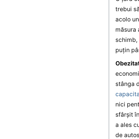
trebui s
acolo un
măsura a
schimb, 
puţin pâ
Obezita
economia
stânga d
capacita
nici pen
sfârşit 
a ales c
de autos