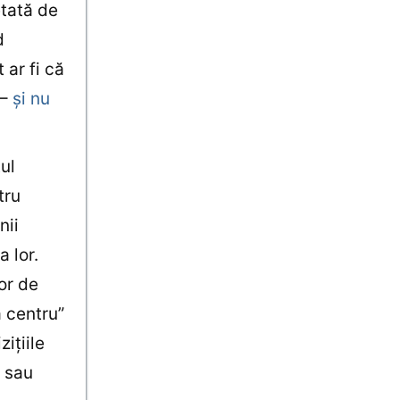
etată de
d
 ar fi că
 –
şi nu
tul
tru
nii
a lor.
lor de
a centru”
iţiile
e sau