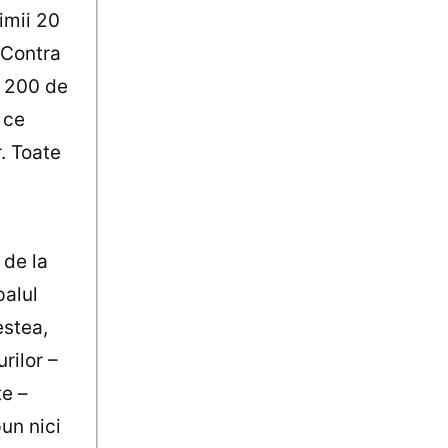
imii 20
. Contra
i 200 de
 ce
. Toate
 de la
palul
estea,
rilor –
te –
pun nici