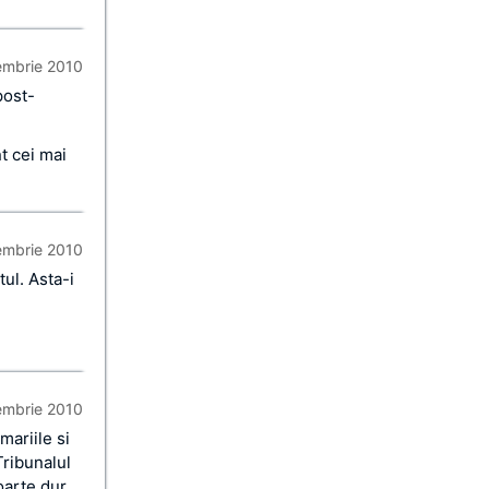
embrie 2010
post-
t cei mai
embrie 2010
ul. Asta-i
embrie 2010
mariile si
Tribunalul
oarte dur.