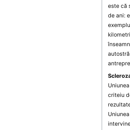
este că 
de ani: 
exemplul
kilometr
înseamnă
autostră
antrepre
Scleroz
Uniunea 
criteiu 
rezultat
Uniunea 
intervin