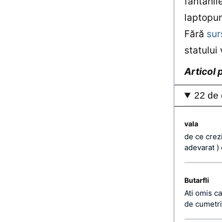
fântânil
laptopur
Fără
sur
statului
Articol 
22 de 
vala
de ce crezi
adevarat )
Butarfli
Ati omis ca
de cumetri