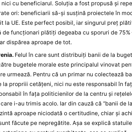
 nici cu beneficiarul. Soluţia a fost propusă şi rep
te ori: beneficiarii să-şi susţină proiectele în mo
t la UE. Este perfect posibil, iar singurul preţ plătit
 de funcţionari plătiţi degeaba cu sporuri de 75%
ar dispărea aproape de tot.
renia.
Felul în care sunt distribuiţi banii de la buge
către bugetele morale este principalul vinovat pen
are urmează. Pentru că un primar nu colectează ba
 la propriii cetăţeni, nici nu este responsabil în faţ
onsabil în faţa politicienilor de la centru şi reţele
 care i-au trimis acolo. Iar din cauză că “banii de l
zintă aproape niciodată o certitudine, chiar şi achiz
 sunt făcute pe nepregătite. Aşa se explică statuil