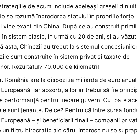
strategiile de acum include aceleaşi greşeli din ult
ele se rezumă încrederea statului în propriile forţe
 vine exact din China. După ce au construit primi
i în sistem clasic, în urmă cu 20 de ani, şi au văzut
 asta, Chinezii au trecut la sistemul concesiunilor
zile sunt construite în sistem privat şi taxate de
nor. Rezultatul? 70.000 de kilometri!
a.
România are la dispoziţie miliarde de euro anual
Europeană, iar absorbţia lor ar trebui să fie princi
de performanţă pentru fiecare guvern. Cu toate ac
ele sunt jenante. De ce? Pentru că între sursa fondu
Europeană – şi beneficiarii finali – companii priva
e un filtru birocratic ale cărui interese nu se supra