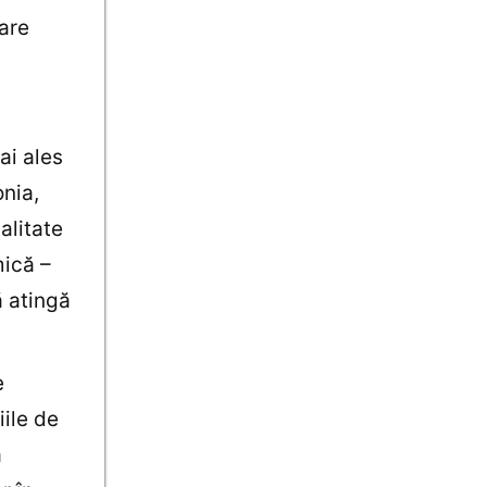
care
ai ales
onia,
alitate
ică –
ă atingă
e
ile de
ă