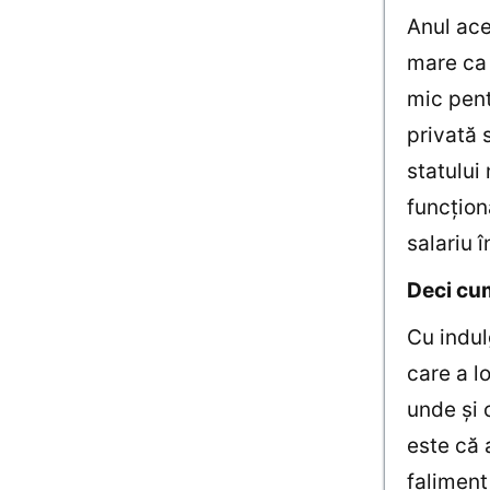
Anul ace
mare ca 
mic pent
privată 
statului
funcţion
salariu 
Deci cum
Cu indul
care a l
unde şi 
este că 
faliment