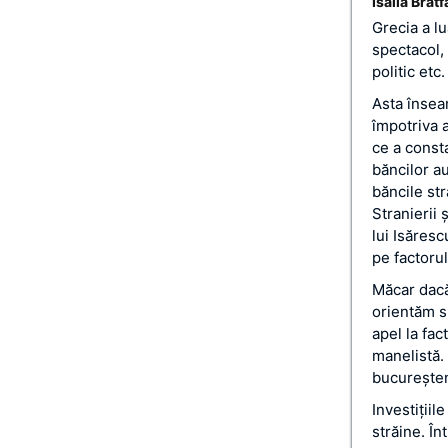
Isailă Brăt
Grecia a l
spectacol, 
politic etc
Asta însea
împotriva a
ce a consta
băncilor au
băncile str
Stranierii 
lui Isăres
pe factorul
Măcar dacă
orientăm sp
apel la fac
manelistă. 
bucureşteni
Investiţiil
străine. În