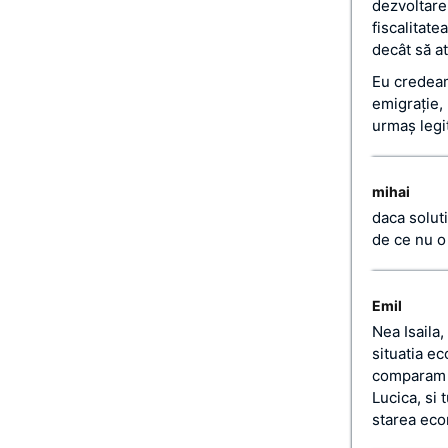
dezvoltare 
fiscalitate
decât să at
Eu credeam
emigraţie,
urmaş legi
mihai
daca soluti
de ce nu o 
Emil
Nea Isaila,
situatia ec
comparam c
Lucica, si
starea eco