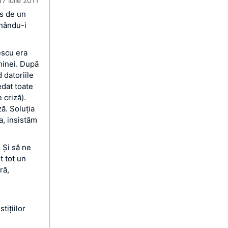
17 iulie 2011
us de un
inându-i
escu era
Chinei. După
 datoriile
edat toate
 criză).
ză. Soluţia
a, insistăm
 Și să ne
t tot un
ră,
tiţiilor
e