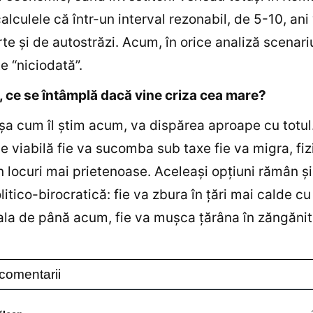
alculele că într-un interval rezonabil, de 5-10, ani
te şi de autostrăzi. Acum, în orice analiză scenari
e “niciodată”.
i, ce se întâmplă dacă vine criza cea mare?
aşa cum îl ştim acum, va dispărea aproape cu totul
 viabilă fie va sucomba sub taxe fie va migra, fiz
 în locuri mai prietenoase. Aceleaşi opţiuni rămân ş
litico-birocratică: fie va zbura în ţări mai calde cu
la de până acum, fie va muşca ţărâna în zăngănit
comentarii