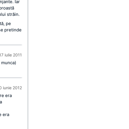
njante. Iar
 proastă
ui străin.
tă, pe
se pretinde
17 iulie 2011
pe munca)
0 iunie 2012
are era
sa
e era