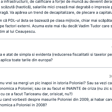
a infrastructurii, de calificare a forţei de muncă au devenit dera
a scăzută (haotică), salariile mici crează mai degrabă o impresie
ragă. Va apărea un trend de decapitalizare, de plecare a capitalul
 că PDL-ul ăsta se bazează pe clasa mijlocie, chiar mai scăpăta
 pe factori externi. Acuma este mai rău decât Vadim Tudor care 
tim al lui Ceauşescu.
a e atat de simpla si evidenta (reducerea fiscalitatii si taxelor 
aplica toate tarile din europa?
3
 nu vrei sa mergi un pic inapoi in istoria Poloniei? Sau sa vezi c
onomica a Poloniei; sau ce au facut ei INAINTE de criza (nu zic 
u ce a facut Tariceanu dar, orisicat, nu?)
 tu cand vorbesti despre masurile Poloniei din 2009, ai habar car
nomica a Poloniei in 2008?