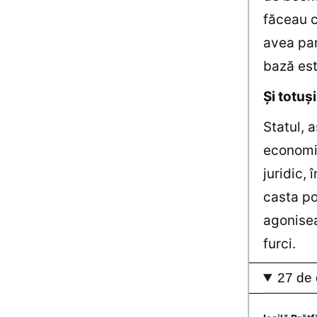
făceau c
avea par
bază est
Și totuş
Statul, 
economie
juridic,
casta po
agonisea
furci.
27 de 