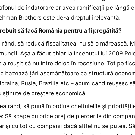
lafonul de îndatorare ar avea ramificaţii pe lângă 
hman Brothers este de-a dreptul irelevantă.
 trebuit să facă România pentru a fi pregătită?
l rând, să reducă fiscalitatea, nu să o mărească. M
muncii. Aşa a făcut chiar la începutul lui 2009 Pol
 a reuşit să nu intre deloc în recesiune. Tot pe fisc
se bazează ţări asemănătoare ca structură econom
Ucraina, Rusia, Brazilia etc – acum când reuşesc s
susţinute de creştere economică.
lea rând, să pună în ordine cheltuielile şi priorităţil
: Să scape cu orice preţ de pierderile din compani
iar şi cu tot cu companii dacă altfel nu se putea. S