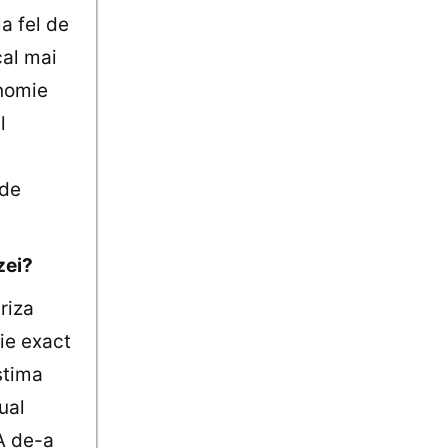
a fel de
cal mai
onomie
l
 de
zei?
riza
tie exact
stima
ual
A de-a