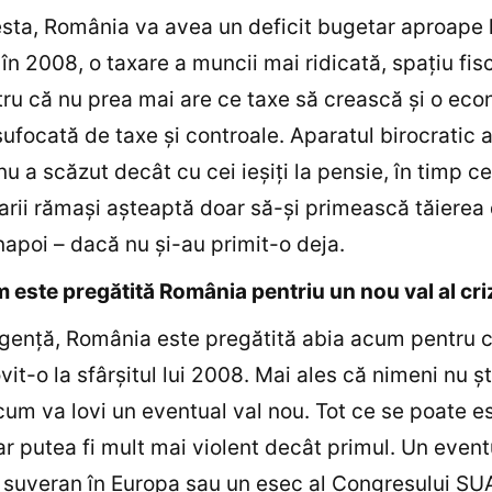
sta, România va avea un deficit bugetar aproape l
în 2008, o taxare a muncii mai ridicată, spaţiu fis
ru că nu prea mai are ce taxe să crească şi o ec
sufocată de taxe şi controale. Aparatul birocratic a
 nu a scăzut decât cu cei ieşiţi la pensie, în timp ce
arii rămaşi aşteaptă doar să-şi primească tăierea
înapoi – dacă nu şi-au primit-o deja.
 este pregătită România pentriu un nou val al cri
genţă, România este pregătită abia acum pentru c
ovit-o la sfârşitul lui 2008. Mai ales că nimeni nu ş
cum va lovi un eventual val nou. Tot ce se poate e
ar putea fi mult mai violent decât primul. Un event
 suveran în Europa sau un eşec al Congresului SU