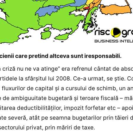
ticienii care pretind altceva sunt iresponsabili.
 criză nu ne va atinge” era refrenul cântat de abso
rtidele la sfârşitul lui 2008. Ce-a urmat, se ştie. C
 fluxurilor de capital şi a cursului de schimb, un an
 de ambiguuitate bugetară şi teroare fiscală – mă
itarea deductibilităţilor, impozit forfetar etc – apo
ate severă, atât pe seamna bugetarilor prin tăieri d
sectorului privat, prin măriri de taxe.