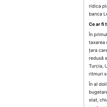
ridica p
banca Le
Ce ar fi
În primu
taxarea 
ţara care
redusă 
Turcia, 
ritmuri 
În al doi
bugetare
stat, ch