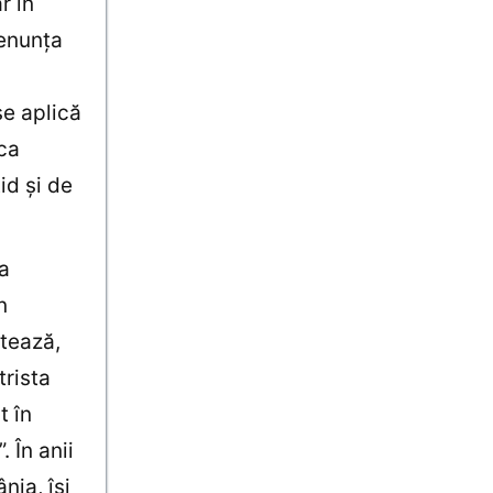
r în
renunţa
se aplică
ica
id şi de
ca
n
ntează,
trista
t în
. În anii
nia, îşi