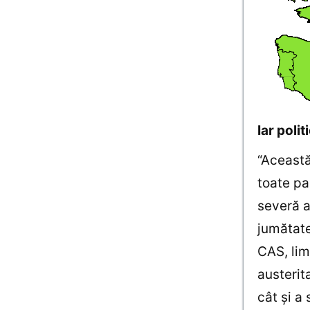
Iar poli
“Această
toate pa
severă a
jumătate
CAS, lim
austerit
cât şi a 