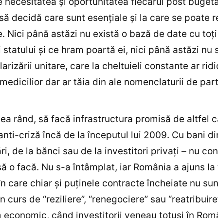
 necesitatea şi oportunitatea fiecărui post bugeta
 să decidă care sunt esenţiale şi la care se poate 
e. Nici până astăzi nu există o bază de date cu toţi
i statului şi ce hram poartă ei, nici până astăzi nu 
arizării unitare, care la cheltuieli constante ar rid
 medicilior dar ar tăia din ale nomenclaturii de part
eilea rând, să facă infrastructura promisă de altfel 
nti-criză încă de la începutul lui 2009. Cu bani di
ri, de la bănci sau de la investitori privaţi – nu co
să o facă. Nu s-a întâmplat, iar România a ajuns la 
 în care chiar şi puţinele contracte încheiate nu sun
în curs de “reziliere”, “renegociere” sau “reatribuire”
economic, când investitorii veneau totuşi în Româ