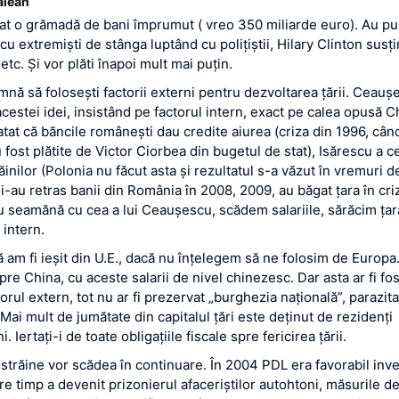
fălean
uat o grămadă de bani împrumut ( vreo 350 miliarde euro). Au p
cu extremişti de stânga luptând cu poliţiştii, Hilary Clinton susţ
. etc. Și vor plăti înapoi mult mai puţin.
mnă să foloseşti factorii externi pentru dezvoltarea ţării. Ceauş
cestei idei, insistând pe factorul intern, exact pe calea opusă 
tat că băncile româneşti dau credite aiurea (criza din 1996, când
 fost plătite de Victor Ciorbea din bugetul de stat), Isărescu a c
ăinilor (Polonia nu făcut asta şi rezultatul s-a văzut în vremuri de
şi-au retras banii din România în 2008, 2009, au băgat ţara în cri
cu seamănă cu cea a lui Ceauşescu, scădem salariile, sărăcim ţar
 intern.
 am fi ieşit din U.E., dacă nu înţelegem să ne folosim de Europa.
re China, cu aceste salarii de nivel chinezesc. Dar asta ar fi fos
torul extern, tot nu ar fi prezervat „burghezia naţională”, parazita
Mai mult de jumătate din capitalul ţări este deţinut de rezidenţi
. Iertaţi-i de toate obligaţiile fiscale spre fericirea ţării.
e străine vor scădea în continuare. În 2004 PDL era favorabil inves
tre timp a devenit prizonierul afaceriştilor autohtoni, măsurile d