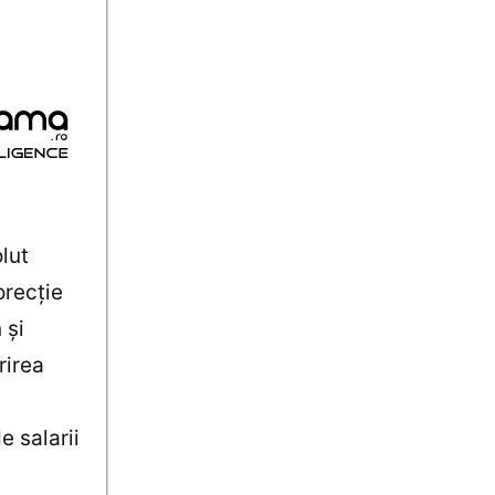
lut
orecţie
 şi
rirea
i
e salarii