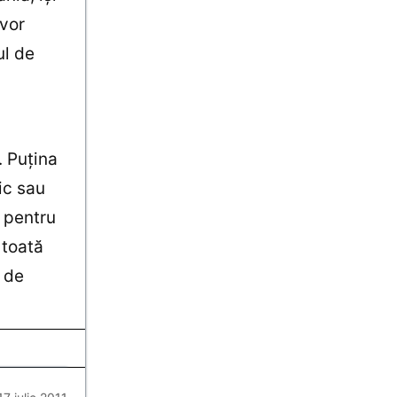
 vor
ul de
. Puţina
ic sau
i pentru
 toată
 de