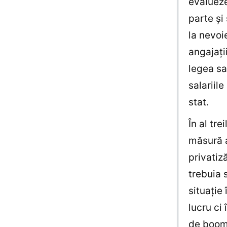
evalueze
parte şi
la nevoi
angajaţi
legea sal
salariile
stat.
În al tr
măsură a
privatiză
trebuia 
situaţie
lucru ci 
de boom 