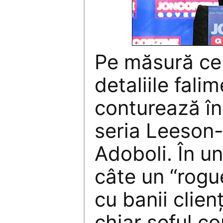
Pe măsură ce i
detaliile fali
conturează în
seria Leeson
Adoboli. În un
câte un “rogu
cu banii clienţ
chiar şeful c