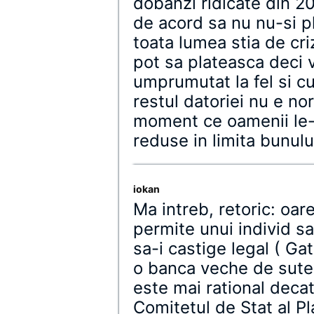
dobanzi ridicate din 2
de acord sa nu nu-si p
toata lumea stia de cri
pot sa plateasca deci v
umprumutat la fel si cu
restul datoriei nu e no
moment ce oamenii le-
reduse in limita bunulu
iokan
Ma intreb, retoric: oar
permite unui individ sa
sa-i castige legal ( Ga
o banca veche de sute 
este mai rational deca
Comitetul de Stat al Pl