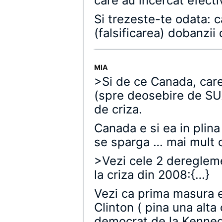
care au incercat efecti
Si trezeste-te odata: 
(falsificarea) dobanzii
MIA
>Si de ce Canada, car
(spre deosebire de SUA
de criza.
Canada e si ea in plina
se sparga … mai mult ca
>Vezi cele 2 dereglem
la criza din 2008:{…}
Vezi ca prima masura e 
Clinton ( pina una alt
democrat de la Kenned