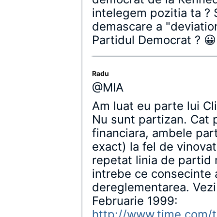
intelegem pozitia ta ? 
demascare a "deviation
Partidul Democrat ? 😀
Radu
@MIA
Am luat eu parte lui C
Nu sunt partizan. Cat
financiara, ambele par
exact) la fel de vinova
repetat linia de partid
intrebe ce consecinte 
dereglementarea. Vezi 
Februarie 1999:
http://www.time.com/