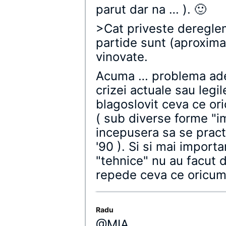
parut dar na … ). 🙂
>Cat priveste deregle
partide sunt (aproximat
vinovate.
Acuma … problema ade
crizei actuale sau legi
blagoslovit ceva ce ori
( sub diverse forme "i
incepusera sa se practi
'90 ). Si si mai impor
"tehnice" nu au facut d
repede ceva ce oricum
Radu
@MIA