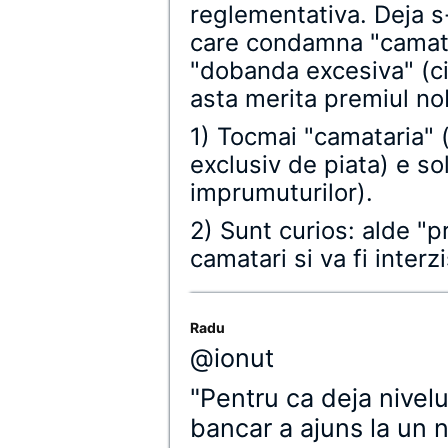
reglementativa. Deja s-
care condamna "camatar
"dobanda excesiva" (c
asta merita premiul no
1) Tocmai "camataria" (
exclusiv de piata) e so
imprumuturilor).
2) Sunt curios: alde "p
camatari si va fi interz
Radu
@ionut
"Pentru ca deja nivel
bancar a ajuns la un n