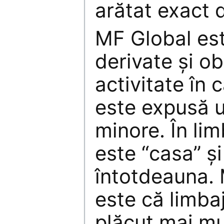
arătat exact 
MF Global est
derivate şi ob
activitate în
este expusă u
minore. În limb
este “casa” şi
întotdeauna.
este că limbaj
plăcut mai mu