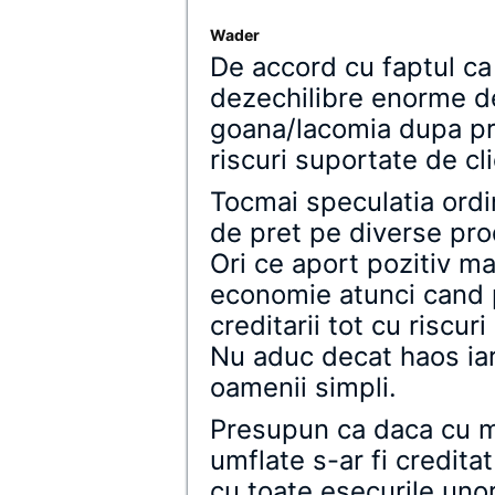
Wader
De accord cu faptul ca
dezechilibre enorme de
goana/lacomia dupa pro
riscuri suportate de cli
Tocmai speculatia ordi
de pret pe diverse prod
Ori ce aport pozitiv ma
economie atunci cand p
creditarii tot cu riscur
Nu aduc decat haos iar
oamenii simpli.
Presupun ca daca cu mi
umflate s-ar fi creditat
cu toate esecurile unora