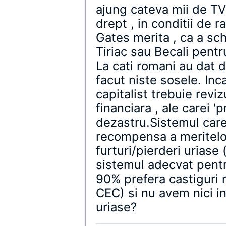
ajung cateva mii de TV 
drept , in conditii de 
Gates merita , ca a sc
Tiriac sau Becali pentr
La cati romani au dat
facut niste sosele. In
capitalist trebuie revi
financiara , ale carei '
dezastru.Sistemul care
recompensa a meritelor
furturi/pierderi uriase 
sistemul adecvat pentr
90% prefera castiguri 
CEC) si nu avem nici in
uriase?