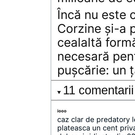
Încă nu este 
Corzine şi-a p
cealaltă form
necesară pen
puşcărie: un ţ
11 comentarii
iooo
caz clar de predatory l
plateasca un cent priv