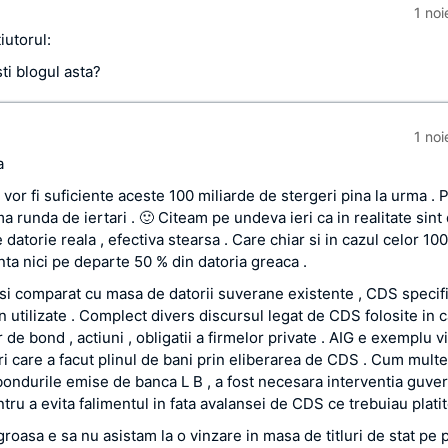
1 no
iutorul:
ti blogul asta?
1 no
a
vor fi suficiente aceste 100 miliarde de stergeri pina la urma . P
a runda de iertari . 🙂 Citeam pe undeva ieri ca in realitate sint
 datorie reala , efectiva stearsa . Care chiar si in cazul celor 10
nta nici pe departe 50 % din datoria greaca .
 si comparat cu masa de datorii suverane existente , CDS specifi
n utilizate . Complect divers discursul legat de CDS folosite in 
 de bond , actiuni , obligatii a firmelor private . AIG e exemplu v
ri care a facut plinul de bani prin eliberarea de CDS . Cum mult
bondurile emise de banca L B , a fost necesara interventia guver
tru a evita falimentul in fata avalansei de CDS ce trebuiau platit
oasa e sa nu asistam la o vinzare in masa de titluri de stat pe p