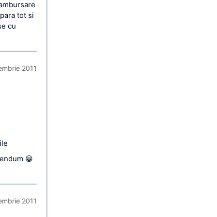
 rambursare
para tot si
se cu
iembrie 2011
ile
erendum 😀
iembrie 2011