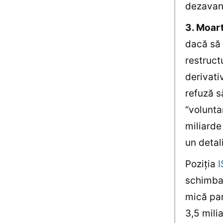
dezavant
3. Moart
dacă să 
restruct
derivati
refuză s
“volunta
miliarde
un detal
Poziţia
schimba 
mică par
3,5 mili