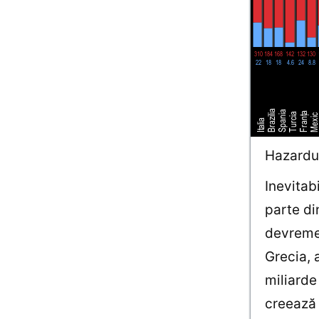
Hazardul
Inevitab
parte di
devreme 
Grecia, 
miliarde
creează