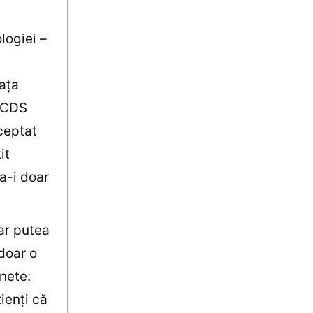
logiei –
iaţa
e CDS
ceptat
it
a-i doar
-ar putea
doar o
nete:
ienţi că