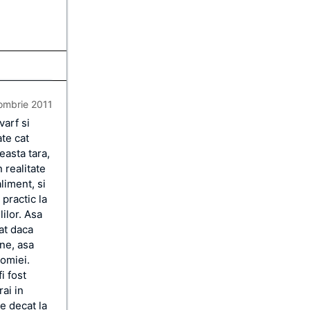
ombrie 2011
varf si
ate cat
easta tara,
 realitate
liment, si
practic la
lilor. Asa
at daca
ine, asa
nomiei.
i fost
rai in
e decat la