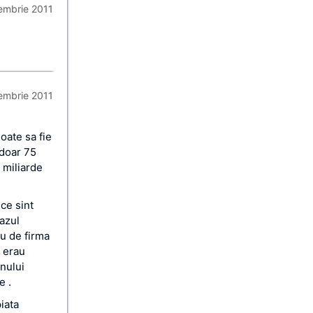
iembrie 2011
iembrie 2011
oate sa fie
 doar 75
0 miliarde
ce sint
cazul
iu de firma
e erau
nului
e .
iata