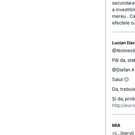
secundara 
a investiti
mereu . Ca
efectele c
Lucian Dav
@Atotnesti
Păi da, sta
@Ștefan A
Salut 🙂
Da, trebui
Și da, prob
http://eu
MIA
>{…}nervii 