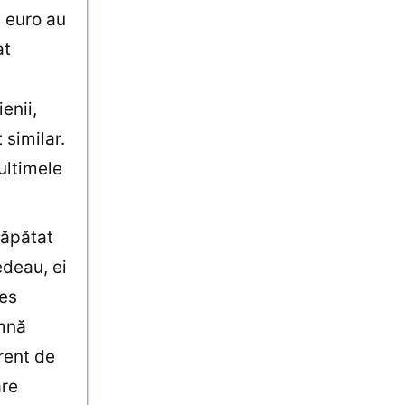
i euro au
at
ienii,
 similar.
ultimele
căpătat
edeau, ei
les
amnă
erent de
are