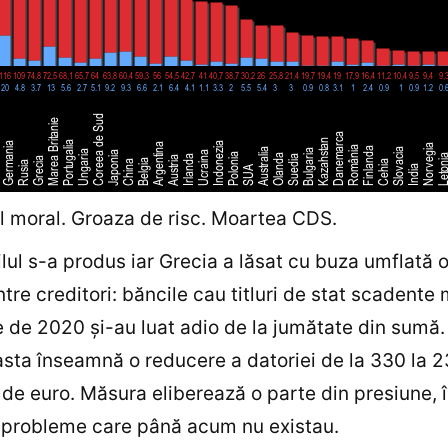
 moral. Groaza de risc. Moartea CDS.
ilul s-a produs iar Grecia a lăsat cu buza umflată 
ntre creditori: băncile cau titluri de stat scadente 
de 2020 şi-au luat adio de la jumătate din sumă.
asta înseamnă o reducere a datoriei de la 330 la 
 de euro. Măsura eliberează o parte din presiune, 
 probleme care până acum nu existau.