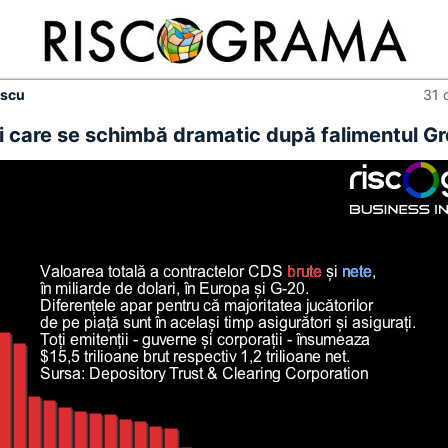
escu
31 
ri care se schimbă dramatic după falimentul Gr