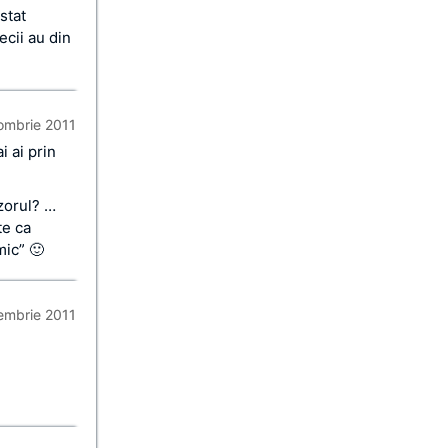
stat
ecii au din
ombrie 2011
i ai prin
izorul? …
te ca
mic” 🙂
iembrie 2011