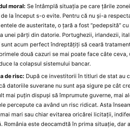
dul moral:
Se întâmplă situaţia pe care ţările zone
 de la început s-o evite. Pentru că nu şi-a respect
ntele de austeritate, o ţară a fost “pedepsită” cu
 unei părţi din datorie. Portughezii, irlandezii, ital
i sunt acum perfect îndreptăţiţi să ceară tratament
primele două cazuri se mai poate face câte ceva, 
duce la colapsul sistemului bancar.
a de risc:
După ce investitorii în titluri de stat au 
ă datoriile suverane nu sunt aşa sigure pe cât cr
ult mai puţin dispuşi să împrumute guverne, mai a
ele percepute ca având un risc ridicat. Asta înse
mai mari sau chiar evitarea oricărei licitaţii, indif
 România este deocamdtă în prima situaţie, dar 