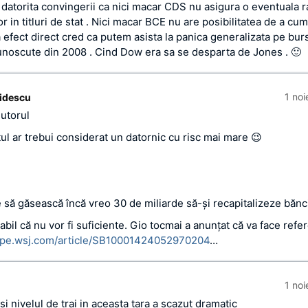
datorita convingerii ca nici macar CDS nu asigura o eventuala
lor in titluri de stat . Nici macar BCE nu are posibilitatea de a cum
 efect direct cred ca putem asista la panica generalizata pe bur
unoscute din 2008 . Cind Dow era sa se desparta de Jones . 🙂
1 no
idescu
utorul
tul ar trebui considerat un datornic cu risc mai mare 😉
e să găsească încă vreo 30 de miliarde să-şi recapitalizeze bănc
abil că nu vor fi suficiente. Gio tocmai a anunţat că va face ref
rope.wsj.com/article/SB10001424052970204
…
1 no
si nivelul de trai in aceasta tara a scazut dramatic