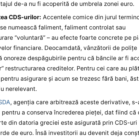
ajul de-a nu fi acoperită de umbrela zonei euro.
ea CDS-urilor:
Accentele comice din jurul termino
se numească faliment, faliment controlat sau
urare “voluntară” – au efecte foarte concrete pe p
velor financiare. Deocamdată, vânzătorii de poliţ
ă onoreze despăgubirile pentru că băncile ar fi ac
r” restructurarea creditelor. Pentru cei care au plăt
 pentru asigurare şi acum se trezesc fără bani, ăst
iu nerelevant.
ISDA
, agenţia care arbitrează aceste derivative, s
pentru a conserva încrederea pieţei, dat fiind că 
te din datoria greciei este asigurată prin CDS-uri 
arde de euro. Însă investitorii au devenit deja conşt