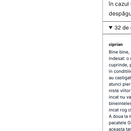
în cazul
despăgu
32 de 
ciprian
Bine bine, 
indesat: o
cuprinde, p
in conditii
au castigat
atunci pie
niste viito
incat nu v
bineinteles
incat rog c
A doua la m
pacatele Gr
aceasta ta