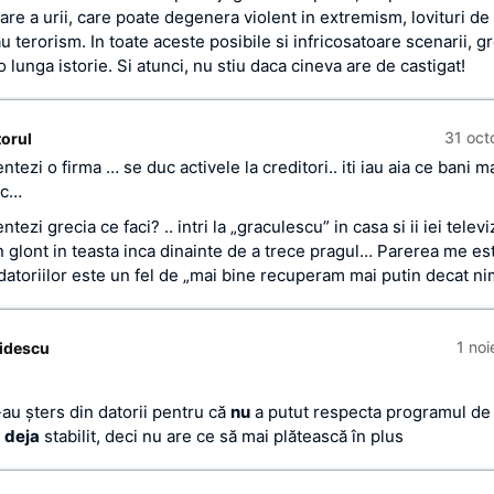
re a urii, care poate degenera violent in extremism, lovituri de 
au terorism. In toate aceste posibile si infricosatoare scenarii, gr
o lunga istorie. Si atunci, nu stiu daca cineva are de castigat!
31 oct
torul
ntezi o firma … se duc activele la creditori.. iti iau aia ce bani ma
tc…
ntezi grecia ce faci? .. intri la „graculescu” in casa si ii iei telev
n glont in teasta inca dinainte de a trece pragul… Parerea me es
datoriilor este un fel de „mai bine recuperam mai putin decat ni
1 no
idescu
-au şters din datorii pentru că
nu
a putut respecta programul de
e
deja
stabilit, deci nu are ce să mai plătească în plus