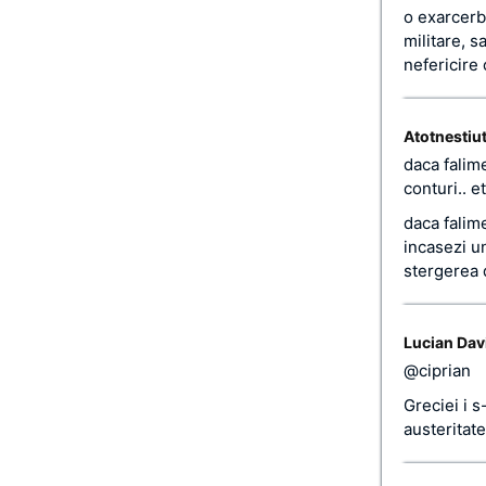
o exarcerba
militare, s
nefericire 
Atotnestiu
daca falime
conturi.. e
daca falime
incasezi u
stergerea 
Lucian Dav
@ciprian
Greciei i s
austeritat