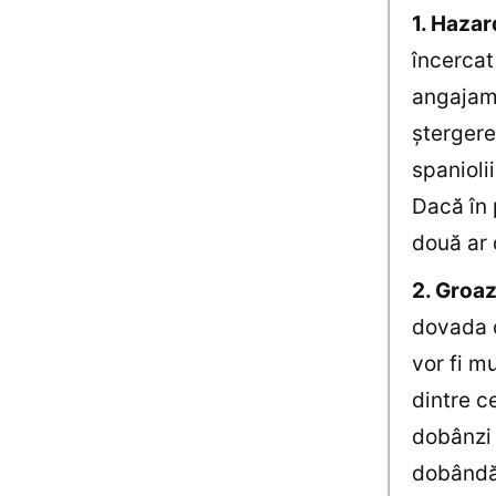
1. Hazar
încercat
angajame
ştergerea
spanioli
Dacă în 
două ar 
2. Groaz
dovada c
vor fi m
dintre c
dobânzi 
dobândă.