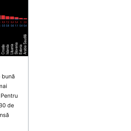
o bună
mai
 Pentru
230 de
însă