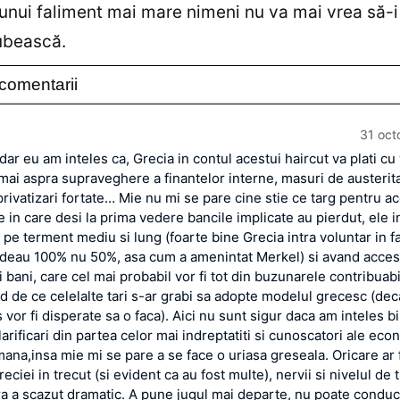
 unui faliment mai mare nimeni nu va mai vrea să-i
bească.
comentarii
31 oct
dar eu am inteles ca, Grecia in contul acestui haircut va plati cu 
 mai aspra supraveghere a finantelor interne, masuri de austerit
rivatizari fortate… Mie nu mi se pare cine stie ce targ pentru ac
le in care desi la prima vedere bancile implicate au pierdut, ele in
 pe terment mediu si lung (foarte bine Grecia intra voluntar in fa
rdeau 100% nu 50%, asa cum a amenintat Merkel) si avand acces 
ri bani, care cel mai probabil vor fi tot din buzunarele contribuabi
ad de ce celelalte tari s-ar grabi sa adopte modelul grecesc (dec
 vor fi disperate sa o faca). Aici nu sunt sigur daca am inteles b
larificari din partea celor mai indreptatiti si cunoscatori ale eco
ana,insa mie mi se pare a se face o uriasa greseala. Oricare ar f
eciei in trecut (si evident ca au fost multe), nervii si nivelul de t
ra a scazut dramatic. A pune jugul mai departe, nu poate conduc