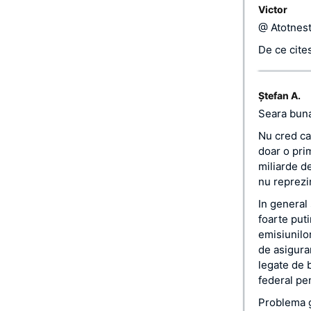
Victor
@ Atotnest
De ce cites
Ștefan A.
Seara bun
Nu cred ca 
doar o prim
miliarde de
nu reprezi
In general
foarte puti
emisiunilor
de asigura
legate de 
federal pen
Problema gr