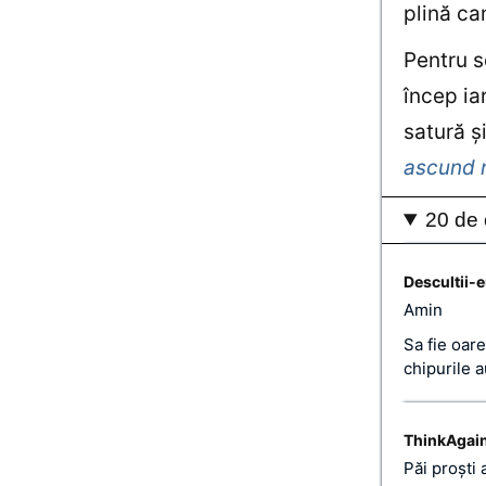
plină ca
Pentru s
încep ia
satură şi
ascund 
20 de 
Descultii-
Amin
Sa fie oar
chipurile a
ThinkAgai
Păi proşti 