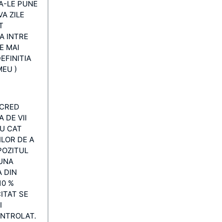
A-LE PUNE
A ZILE
T
A INTRE
E MAI
EFINITIA
EU )
,CRED
 DE VII
CU CAT
LOR DE A
POZITUL
BUNA
A DIN
10 %
ITAT SE
I
ONTROLAT.