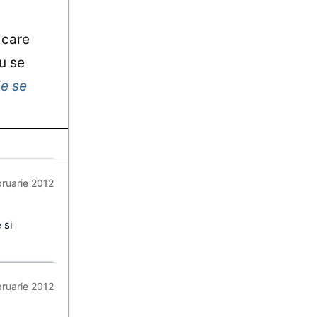
 care
u se
ie se
bruarie 2012
 si
bruarie 2012