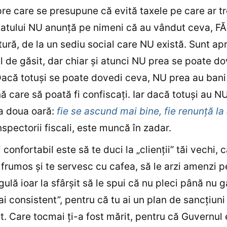
re care se presupune că evită taxele pe care ar tr
tatului NU anunţă pe nimeni că au vândut ceva, F
tură, de la un sediu social care NU există. Sunt a
l de găsit, dar chiar şi atunci NU prea se poate d
acă totuşi se poate dovedi ceva, NU prea au bani
 care să poată fi confiscaţi. Iar dacă totuşi au N
i a doua oară:
fie se ascund mai bine, fie renunţă la
nspectorii fiscali, este muncă în zadar.
confortabil este să te duci la „clienţii” tăi vechi, c
frumos şi te servesc cu cafea, să le arzi amenzi p
rgulă ioar la sfârşit să le spui că nu pleci până nu 
i consistent”, pentru că tu ai un plan de sancţiuni
it. Care tocmai ţi-a fost mărit, pentru că Guvernul 