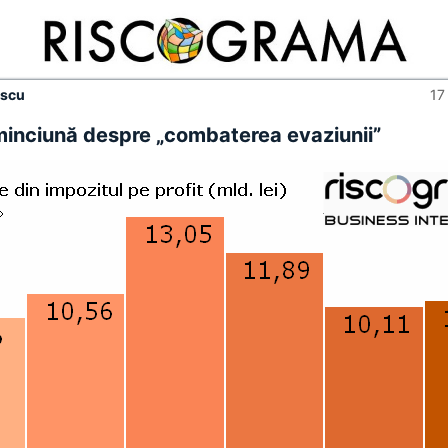
escu
17
inciună despre „combaterea evaziunii”