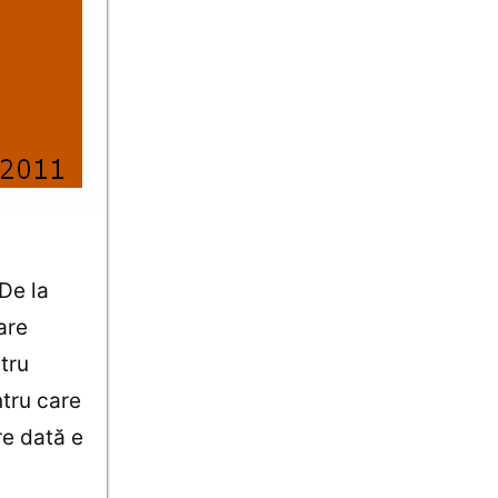
De la
are
tru
ntru care
re dată e