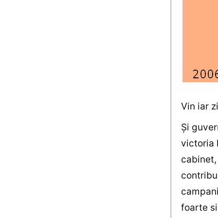
Vin iar 
Şi guver
victoria
cabinet,
contribu
campanii
foarte s