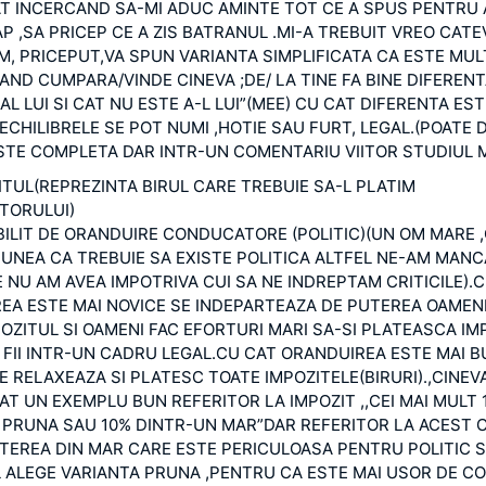
T INCERCAND SA-MI ADUC AMINTE TOT CE A SPUS PENTRU 
P ,SA PRICEP CE A ZIS BATRANUL .MI-A TREBUIT VREO CATEV
M, PRICEPUT,VA SPUN VARIANTA SIMPLIFICATA CA ESTE MUL
AND CUMPARA/VINDE CINEVA ;DE/ LA TINE FA BINE DIFERENT
AL LUI SI CAT NU ESTE A-L LUI”(MEE) CU CAT DIFERENTA EST
CHILIBRELE SE POT NUMI ,HOTIE SAU FURT, LEGAL.(POATE D
STE COMPLETA DAR INTR-UN COMENTARIU VIITOR STUDIUL M
ITUL(REPREZINTA BIRUL CARE TREBUIE SA-L PLATIM
TORULUI)
BILIT DE ORANDUIRE CONDUCATORE (POLITIC)(UN OM MARE 
UNEA CA TREBUIE SA EXISTE POLITICA ALTFEL NE-AM MANCA
 NU AM AVEA IMPOTRIVA CUI SA NE INDREPTAM CRITICILE).
EA ESTE MAI NOVICE SE INDEPARTEAZA DE PUTEREA OAMENI
POZITUL SI OAMENI FAC EFORTURI MARI SA-SI PLATEASCA IM
 FII INTR-UN CADRU LEGAL.CU CAT ORANDUIREA ESTE MAI 
E RELAXEAZA SI PLATESC TOATE IMPOZITELE(BIRURI).,CINEV
AT UN EXEMPLU BUN REFERITOR LA IMPOZIT ,,CEI MAI MULT 
 PRUNA SAU 10% DINTR-UN MAR”DAR REFERITOR LA ACEST C
TEREA DIN MAR CARE ESTE PERICULOASA PENTRU POLITIC S
L ALEGE VARIANTA PRUNA ,PENTRU CA ESTE MAI USOR DE C