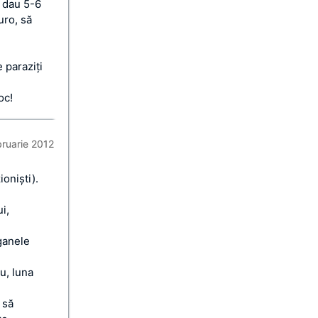
 dau 5-6
uro, să
 paraziţi
oc!
bruarie 2012
ionişti).
i,
rganele
tu, luna
 să