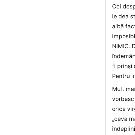
Cei desp
le dea s
aibă fac
imposibi
NIMIC. D
îndemână
fi prinş
Pentru i
Mult mai 
vorbesc 
orice vi
„ceva ma
îndeplin