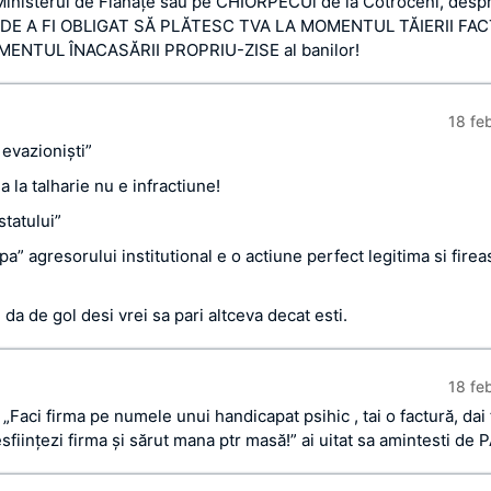
inisterul de Fianaţe sau pe CHIORPECUl de la Cotroceni, desp
DE A FI OBLIGAT SĂ PLĂTESC TVA LA MOMENTUL TĂIERII FACT
ENTUL ÎNACASĂRII PROPRIU-ZISE al banilor!
18 fe
i evazionişti”
a la talharie nu e infractiune!
statului”
pa” agresorului institutional e o actiune perfect legitima si firea
 da de gol desi vrei sa pari altceva decat esti.
18 fe
a „Faci firma pe numele unui handicapat psihic , tai o factură, dai
esfiinţezi firma şi sărut mana ptr masă!” ai uitat sa amintesti de 