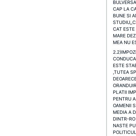
BULVERSA
CAP LA CA
BUNE SI A
STUDIU,,C
CAT ESTE 
MARE DEZE
MEA NU E
2.2)IMPOZ
CONDUCA
ESTE STA
,TUTEA SP
DEOARECE
ORANDUIR
PLATII IM
PENTRU A
OAMENII S
MEDIA A D
DINTR-RO
NASTE PU
POLITICU