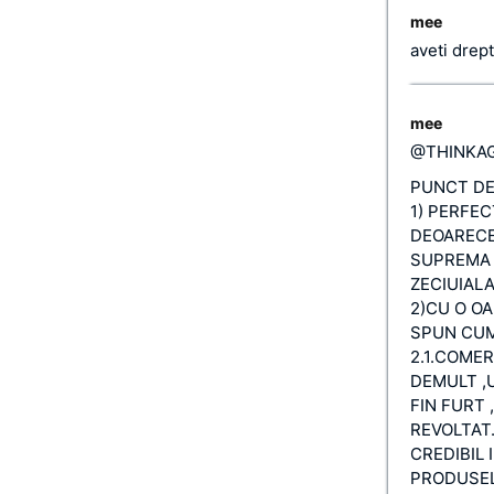
mee
aveti drep
mee
@THINKA
PUNCT DE
1) PERFEC
DEOARECE
SUPREMA 
ZECIUIAL
2)CU O OA
SPUN CUM
2.1.COME
DEMULT ,
FIN FURT
REVOLTAT.
CREDIBIL 
PRODUSEL