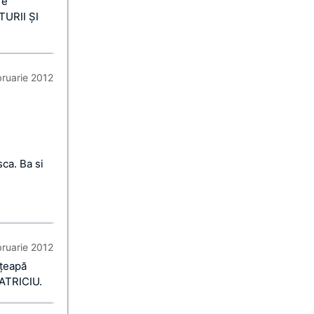
re
URII ȘI
bruarie 2012
sca. Ba si
bruarie 2012
 ţeapă
PATRICIU.