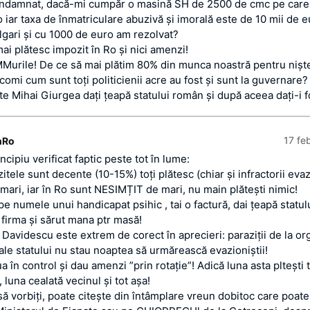
ondamnat, dacă-mi cumpăr o masină SH de 2500 de cmc pe care
 iar taxa de înmatriculare abuzivă şi imorală este de 10 mii de e
lgari şi cu 1000 de euro am rezolvat?
ai plătesc impozit în Ro şi nici amenzi!
IMMurile! De ce să mai plătim 80% din munca noastră pentru nişte
acomi cum sunt toţi politicienii acre au fost şi sunt la guvernare?
te Mihai Giurgea daţi ţeapă statului român şi după aceea daţi-i f
17 fe
nRo
ncipiu verificat faptic peste tot în lume:
tele sunt decente (10-15%) toţi plătesc (chiar şi infractorii evaz
mari, iar în Ro sunt NESIMȚIT de mari, nu main plăteşti nimic!
pe numele unui handicapat psihic , tai o factură, dai ţeapă statulu
 firma şi sărut mana ptr masă!
 Davidescu este extrem de corect în aprecieri: paraziţii de la o
 ale statului nu stau noaptea să urmărească evazioniştii!
a în control şi dau amenzi ”prin rotaţie”! Adică luna asta plteşti 
, luna cealată vecinul şi tot aşa!
să vorbiţi, poate citeşte din întâmplare vreun dobitoc care poate