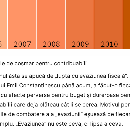
zile de coşmar pentru contribuabili
nul ăsta se apucă de „lupta cu evaziunea fiscală”. 
 lui Emil Constantinescu până acum, a făcut-o fiec
 cu efecte perverse pentru buget şi dureroase pen
abilii care deja plăteau cât li se cerea. Motivul pe
le de combatere a a „evaziunii” eşuează de fieca
implu. „Evaziunea” nu este ceva, ci lipsa a ceva.