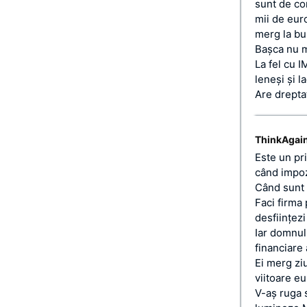
sunt de c
mii de euro
merg la bu
Başca nu m
La fel cu 
leneşi şi l
Are drepta
ThinkAgai
Este un pri
când impozi
Când sunt 
Faci firma 
desfiinţezi
Iar domnul
financiare
Ei merg ziu
viitoare eu
V-aş ruga 