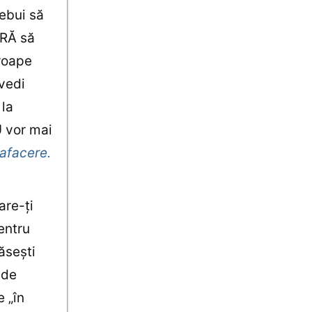
ebui să
ĂRĂ să
proape
ovedi
 la
U vor mai
 afacere.
are-ţi
entru
găseşti
 de
e „în