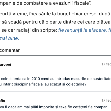
mpanie de combatere a evaziunii fiscale”.
curtă vreme, încasările la buget chiar cresc, după
r să scadă pentru că o parte dintre cei care plătea
 se cer radiaţi din scripte:
fie renunţă la afacere, f
mai bine.
comentarii
17 fe
europei
e coincidenta ca in 2010 cand au introdus masurile de austeritate
u intarit disciplina fiscala, au scazut si colectarile?
17 fe
nRo
am fi dacă am mai plăti impozite şi taxe fie cetăţeni fie companii!