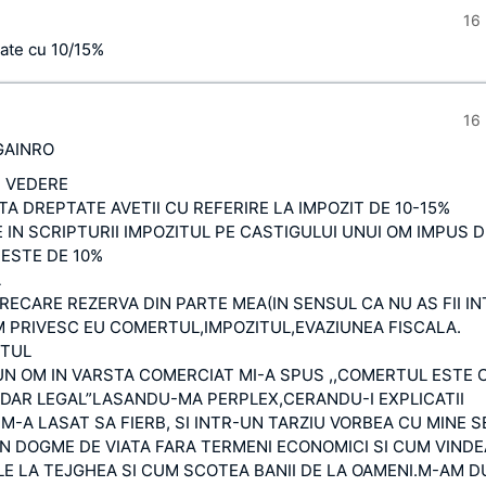
16 
tate cu 10/15%
16 
GAINRO
 VEDERE
TA DREPTATE AVETII CU REFERIRE LA IMPOZIT DE 10-15%
 IN SCRIPTURII IMPOZITUL PE CASTIGULUI UNUI OM IMPUS 
ESTE DE 10%
A
RECARE REZERVA DIN PARTE MEA(IN SENSUL CA NU AS FII IN
 PRIVESC EU COMERTUL,IMPOZITUL,EVAZIUNEA FISCALA.
RTUL
UN OM IN VARSTA COMERCIAT MI-A SPUS ,,COMERTUL ESTE C
 ,DAR LEGAL”LASANDU-MA PERPLEX,CERANDU-I EXPLICATII
M-A LASAT SA FIERB, SI INTR-UN TARZIU VORBEA CU MINE S
IN DOGME DE VIATA FARA TERMENI ECONOMICI SI CUM VINDE
E LA TEJGHEA SI CUM SCOTEA BANII DE LA OAMENI.M-AM 