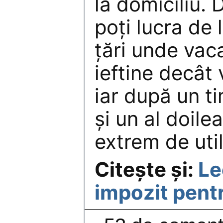
la domiciliu. 
poţi lucra de 
ţări unde vac
ieftine decât 
iar după un ti
şi un al doile
extrem de util 
Citeşte şi:
Le
impozit pent