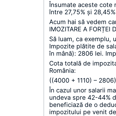
Însumate aceste cote 
între 27,75% şi 28,45%
Acum hai să vedem c
IMOZITARE A FORȚEI 
Să luam, ca exemplu, u
Impozite plătite de sala
în mână): 2806 lei. Impo
Cota totală de impozit
România:
((4000 + 1110) – 2806
În cazul unor salarii m
undeva spre 42-44% de
beneficiază de o deduc
impozitului pe venit d