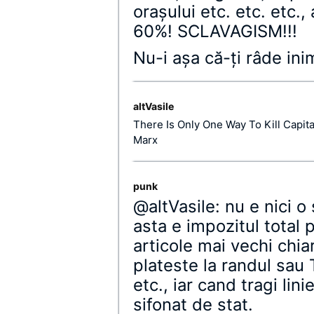
oraşului etc. etc. etc.,
60%! SCLAVAGISM!!!
Nu-i aşa că-ţi râde inim
altVasile
There Is Only One Way To Kill Capit
Marx
punk
@altVasile: nu e nici o
asta e impozitul total 
articole mai vechi chia
plateste la randul sau 
etc., iar cand tragi lin
sifonat de stat.