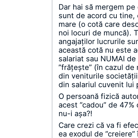
Dar hai să mergem pe c
sunt de acord cu tine,
mare (o cotă care desc
noi locuri de muncă). T
angajaţilor lucrurile su
această cotă nu este a
salariat sau NUMAI de 
”frăţeşte” (în cazul de 
din veniturile societăţii
din salariul cuvenit lu
O persoană fizică auto
acest ”cadou” de 47% c
nu-i aşa?!
Care crezi că va fi efec
ea exodul de ”creiere” 