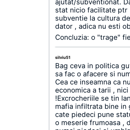
ajutat/subventionat. D
stat nicio facilitate ptr
subventie la cultura de
dator , adica nu esti ob
Concluzia: o "trage" f
silviu51
Bag ceva in politica gu
sa fac o afacere si num
Cea ce inseamna ca nu 
economica a tarii , nici
!Excrocheriile se tin l
mafia infiltrata bine i
cate piedeci pune stat
o meserie frumoasa , da