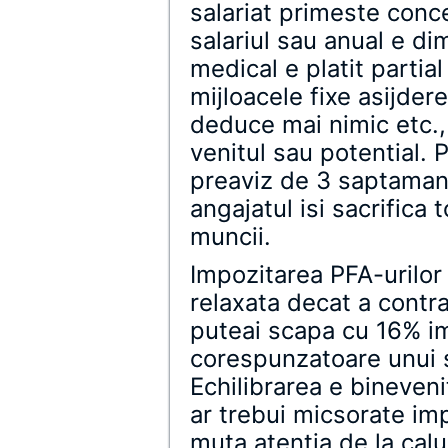
salariat primeste conce
salariul sau anual e di
medical e platit partial
mijloacele fixe asijder
deduce mai nimic etc.,
venitul sau potential. 
preaviz de 3 saptaman
angajatul isi sacrifica 
muncii.
Impozitarea PFA-urilor 
relaxata decat a contr
puteai scapa cu 16% imp
corespunzatoare unui 
Echilibrarea e binevenit
ar trebui micsorate impo
muta atentia de la calul