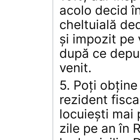
acolo decid î
cheltuială ded
şi impozit pe
după ce depui
venit.
5. Poţi obţine
rezident fisca
locuieşti mai
zile pe an în 