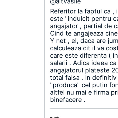
@altVasile
Referitor la faptul ca ,
este "indulcit pentru c
angajator , partial de c
Cind te angajeaza cinev
Y net , el, daca are ju
calculeaza cit il va co
care este diferenta ( in
salarii . Adica ideea c
angajatorul plateste 2
total falsa . In definiti
"produca" cel putin fond
altfel nu mai e firma pr
binefacere .
punk