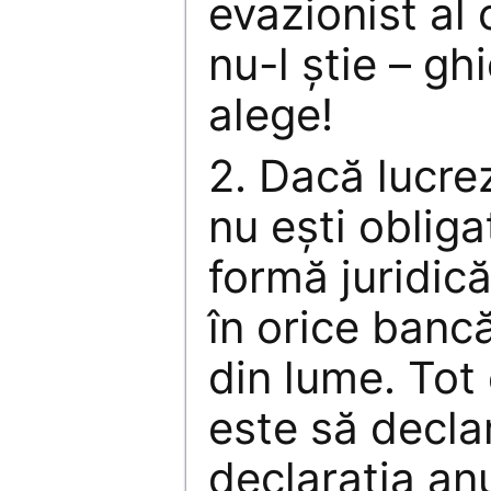
evazionist al
nu-l ştie – gh
alege!
2. Dacă lucrez
nu eşti obliga
formă juridică
în orice banc
din lume. Tot 
este să declar
declaraţia anu