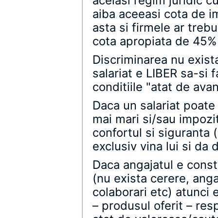
acelasi regim juridic cu
aiba aceeasi cota de 
asta si firmele ar treb
cota apropiata de 45% ca
Discriminarea nu exist
salariat e LIBER sa-si 
conditiile "atat de ava
Daca un salariat poate 
mai mari si/sau impozi
confortul si siguranta 
exclusiv vina lui si da
Daca angajatul e const
(nu exista cerere, anga
colaborari etc) atunci
– produsul oferit – re