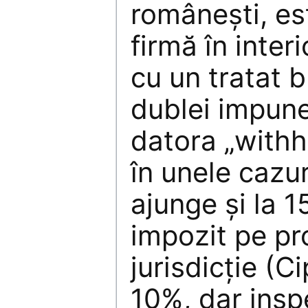
româneşti, est
firmă în interi
cu un tratat b
dublei impuner
datora „withh
în unele cazur
ajunge şi la 1
impozit pe pro
jurisdicţie (C
10%, dar inspe