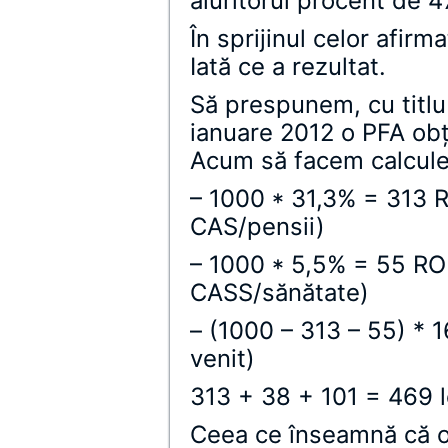
aiuritorul procent de 
În sprijinul celor afirm
Iată ce a rezultat.
Să prespunem, cu titlu 
ianuare 2012 o PFA obţ
Acum să facem calcule
– 1000 * 31,3% = 313 R
CAS/pensii)
– 1000 * 5,5% = 55 RON
CASS/sănătate)
– (1000 – 313 – 55) * 
venit)
313 + 38 + 101 = 469 l
Ceea ce înseamnă că o 