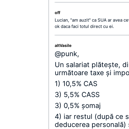
off
Lucian, "am auzit" ca SUA ar avea c
ok daca faci totul direct cu ei.
altVasile
@punk,
Un salariat plăteşte, di
următoare taxe şi impo
1) 10,5% CAS
3) 5,5% CASS
3) 0,5% şomaj
4) iar restul (după ce 
deducerea personală) 