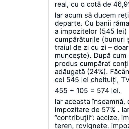
real, cu o cotă de 46,9
Iar acum să ducem reţ
departe. Cu banii rămaş
a impozitelor (545 lei
cumpărăturile (bunuri 
traiul de zi cu zi – do
munceşte). După cum se
produs cumpărat conţin
adăugată (24%). Făcând
cei 545 lei cheltuiţi, T
455 + 105 = 574 lei.
Iar aceasta înseamnă, d
impozitare de 57% . Iar
”contribuţii”: accize, 
teren, rovignete, impoz