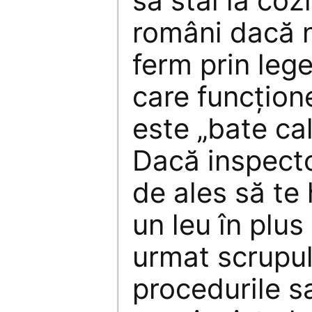
să stai la cozi
români dacă n
ferm prin leg
care funcţion
este „bate cal
Dacă inspecto
de ales să te
un leu în plus
urmat scrupul
procedurile s