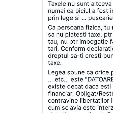
Taxele nu sunt altceva 
numai ca biciul a fost i
prin lege si … puscarie 
Ca persoana fizica, tu n
sa nu platesti taxe, pt
tau, nu ptr imbogatie f
tari. Conform declarati
dreptul sa-ti cresti bu
taxe.
Legea spune ca orice p
… etc… este "DATOARE"
existe decat daca esti 
financiar. Obligat/Restr
contravine libertatilor 
cum sclavia este interz