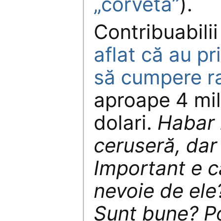
„corvetă”
).
Contribuabili
aflat că au p
să cumpere ra
aproape 4 mil
dolari.
Habar 
ceruseră, dar
Important e c
nevoie de ele
Sunt bune? Po