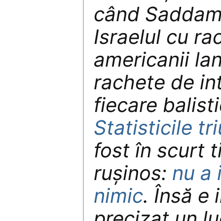
când Saddam
Israelul cu ra
americanii la
rachete de in
fiecare balist
Statisticile tr
fost în scurt 
rușinos:
nu a 
nimic
. Însă e
precizat un lu