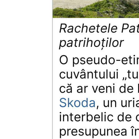
Rachetele Patr
patrihoților
O pseudo-eti
cuvântului „tu
că ar veni de
Skoda
, un ur
interbelic de 
presupunea în