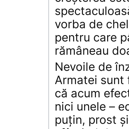
spectaculoas
vorba de chel
pentru care 
rămâneau doar
Nevoile de în
Armatei sunt 
că acum efect
nici unele – 
puțin, prost ș