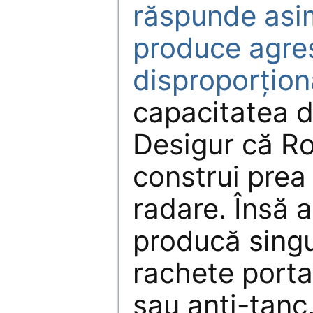
răspunde asim
produce agre
disproporțion
capacitatea d
Desigur că R
construi prea
radare. Însă a
producă singu
rachete porta
sau anti-tanc