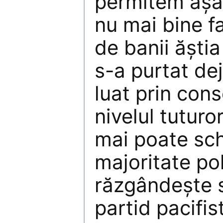
permitem așa 
nu mai bine f
de banii ăștia
s-a purtat dej
luat prin cons
nivelul tuturo
mai poate sc
majoritate pol
răzgândește 
partid pacifis