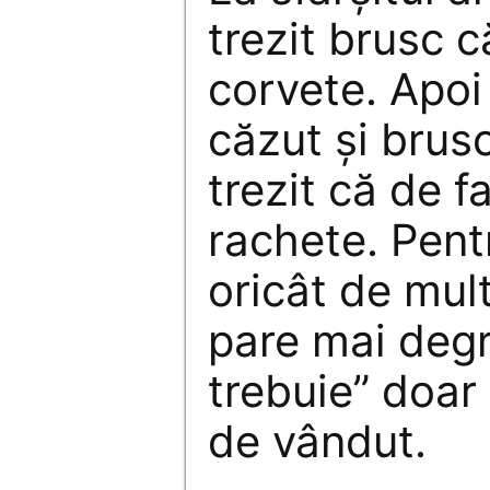
trezit brusc c
corvete. Apoi
căzut și bru
trezit că de f
rachete. Pent
oricât de mul
pare mai deg
trebuie” doar 
de vândut.