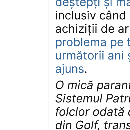
deștepți și ma
inclusiv când
achiziții de 
problema pe t
următorii ani ș
ajuns
.
O mică parant
Sistemul Patri
folclor odată
din Golf, tra