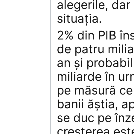
alegerile, dar
situația.
2% din PIB î
de patru mili
an și probabi
miliarde în ur
pe măsură ce 
banii ăștia, 
se duc pe înz
creșterea est