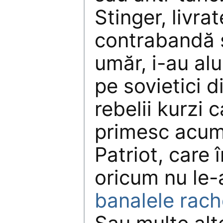
Stinger, livrat
contrabandă ș
umăr, i-au al
pe sovietici d
rebelii kurzi 
primesc acum
Patriot, care 
oricum nu le-a
banalele rac