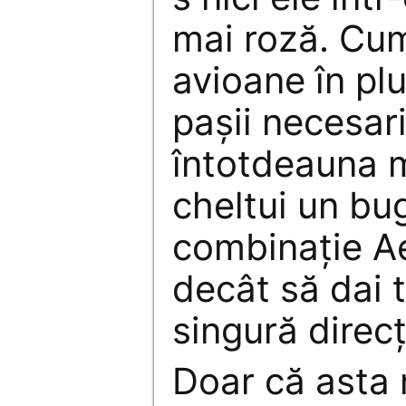
mai roză. Cu
avioane în plu
pașii necesari
întotdeauna m
cheltui un bu
combinație Ae
decât să dai t
singură direcț
Doar că asta n