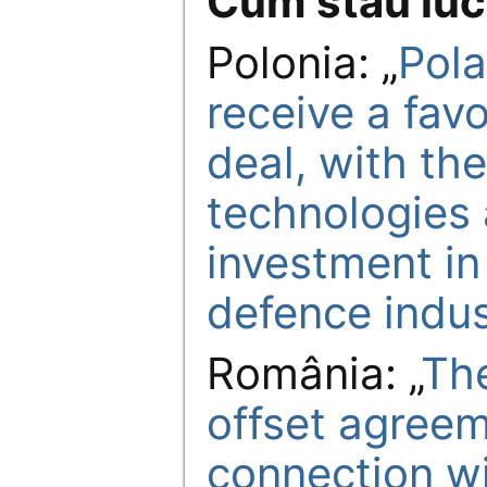
Cum stau luc
Polonia: „
Pola
receive a fav
deal, with the
technologies 
investment in
defence indus
România: „
Th
offset agree
connection wi