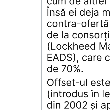
cum de altfel 
Însă ei deja 
contra-ofert
de la consorț
(Lockheed Ma
EADS), care c
de 70%.
Offset-ul este
(introdus în 
din 2002 și a