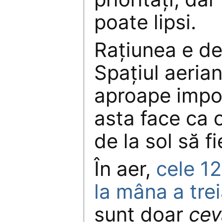
poate lipsi.
Rațiunea e de
Spațiul aeria
aproape impos
asta face ca o
de la sol să f
În aer,
cele 1
la mâna a tre
sunt doar
cev