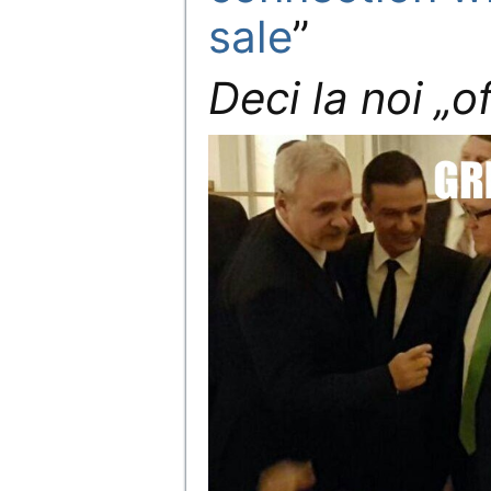
sale
”
Deci la noi „o