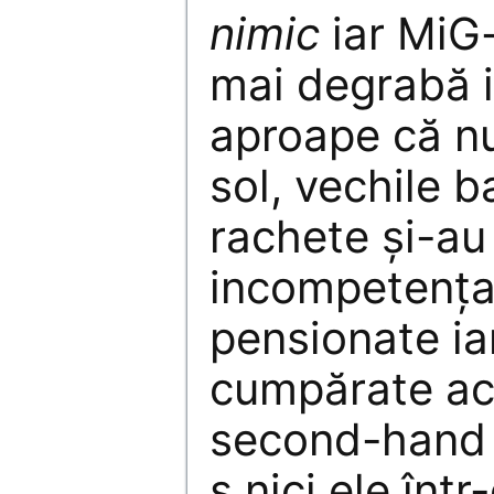
nimic
iar MiG-
mai degrabă i
aproape că n
sol, vechile b
rachete și-au
incompetența 
pensionate ia
cumpărate ac
second-hand 
s nici ele într