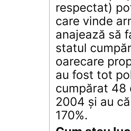
respectat) pot
care vinde a
anajează să fa
statul cumpăr
oarecare prop
au fost tot po
cumpărat 48 d
2004 și au că
170%.