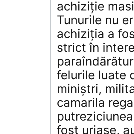
achiziție masi
Tunurile nu er
achiziția a fo
strict în inter
paraîndărătur
felurile luate
miniștri, milit
camarila rega
putreziciunea
fost uriașe, a