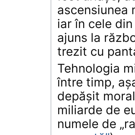
ascensiunea m
iar în cele di
ajuns la răzb
trezit cu panta
Tehnologia mi
între timp, aș
depășit moral
miliarde de eu
numele de „ra