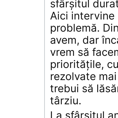
sfârșitul dura
Aici intervin
problemă. Din
avem, dar înc
vrem să facem
prioritățile, c
rezolvate mai 
trebui să lăs
târziu.
La sfârșitul a