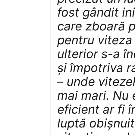
fost gândit ini
care zboară 
pentru viteza 
ulterior s-a 
și împotriva r
– unde vitezel
mai mari. Nu 
eficient ar fi 
luptă obișnui