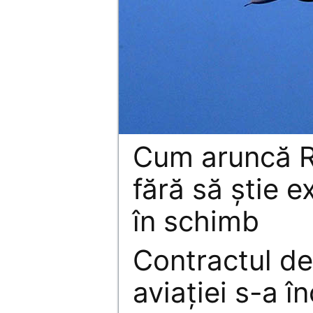
Cum aruncă R
fără să ştie 
în schimb
Contractul de
aviaţiei s-a î