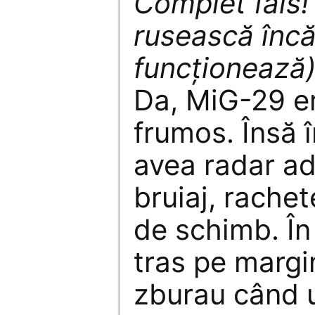
Complet fals
rusească înc
funcţionează)
Da, MiG-29 e
frumos. Însă 
avea radar ad
bruiaj, rache
de schimb. În
tras pe margi
zburau când 