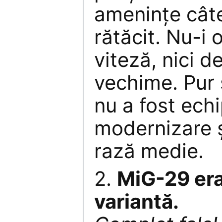
ameninţe câte
rătăcit. Nu-i 
viteză, nici d
vechime. Pur 
nu a fost echi
modernizare ş
rază medie.
2.
MiG-29 era
variantă.