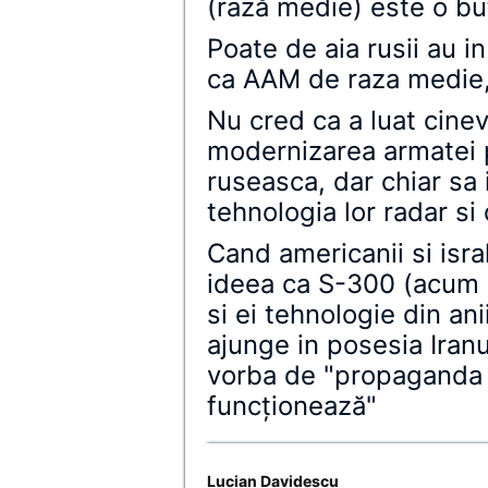
(rază medie) este o but
Poate de aia rusii au i
ca AAM de raza medie
Nu cred ca a luat cinev
modernizarea armatei 
ruseasca, dar chiar sa i
tehnologia lor radar si
Cand americanii si isral
ideea ca S-300 (acum c
si ei tehnologie din ani
ajunge in posesia Iranu
vorba de "propaganda 
funcţionează"
Lucian Davidescu