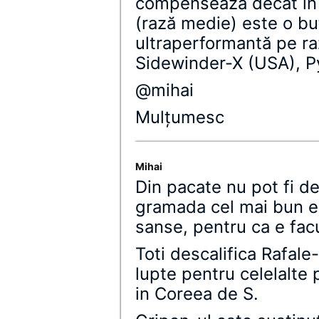
compensează decât în 
(rază medie) este o but
ultraperformantă pe ra
Sidewinder-X (USA), Py
@mihai
Mulţumesc
Mihai
Din pacate nu pot fi de
gramada cel mai bun er
sanse, pentru ca e fac
Toti descalifica Rafale
lupte pentru celelalte 
in Coreea de S.