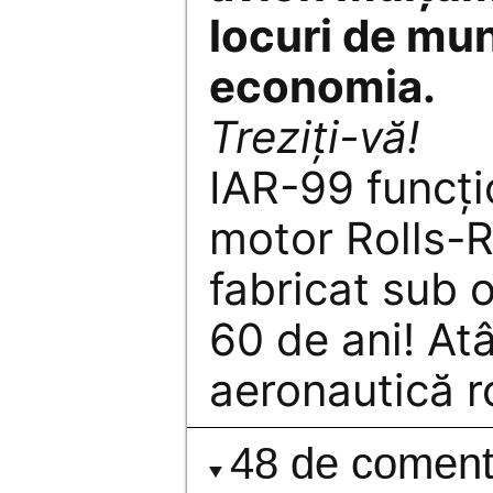
locuri de mu
economia.
Treziţi-vă!
IAR-99 funcţ
motor Rolls-
fabricat sub 
60 de ani! At
aeronautică 
48 de comenta