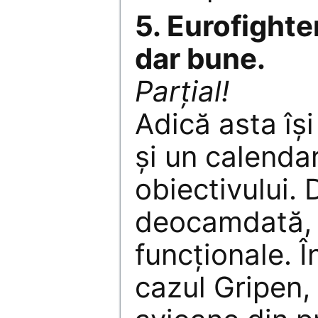
5. Eurofight
dar bune.
Parţial!
Adică asta îş
şi un calenda
obiectivului. 
deocamdată, 
funcţionale. În
cazul Gripen,