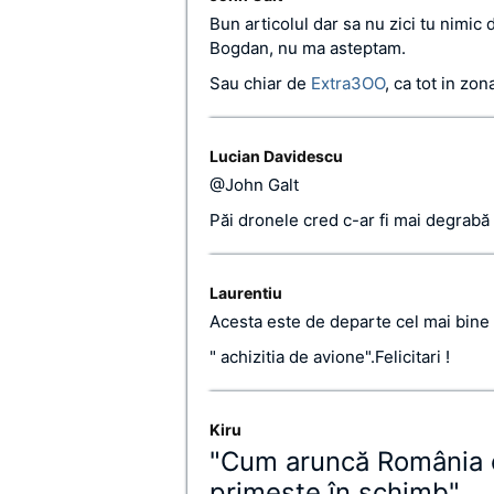
Bun articolul dar sa nu zici tu nimic
Bogdan, nu ma asteptam.
Sau chiar de
Extra3OO
, ca tot in zon
Lucian Davidescu
@John Galt
Păi dronele cred c-ar fi mai degrabă 
Laurentiu
Acesta este de departe cel mai bine
" achizitia de avione".Felicitari !
Kiru
"Cum aruncă România cu
primeşte în schimb"…..