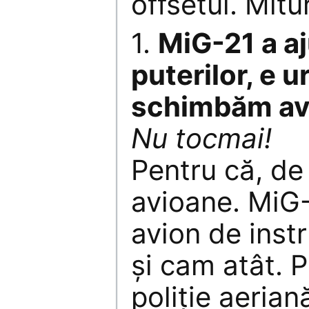
offsetul. Mitur
1.
MiG-21 a aj
puterilor, e u
schimbăm av
Nu tocmai!
Pentru că, de
avioane. MiG-
avion de inst
şi cam atât. 
poliţie aerian