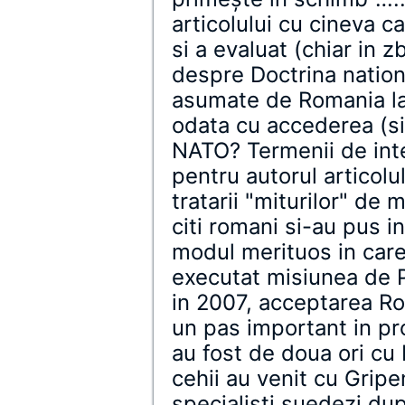
articolului cu cineva c
si a evaluat (chiar in z
despre Doctrina nationa
asumate de Romania la 
odata cu accederea (si 
NATO? Termenii de inte
pentru autorul articolu
tratarii "miturilor" de 
citi romani si-au pus i
modul merituos in car
executat misiunea de Po
in 2007, acceptarea Ro
un pas important in pr
au fost de doua ori cu 
cehii au venit cu Grip
specialisti suedezi dup