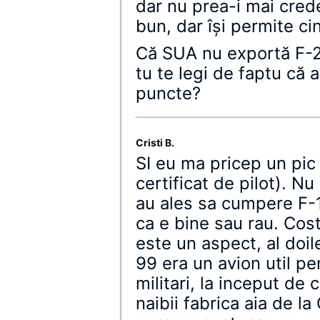
dar nu prea-i mai cred
bun, dar îşi permite ci
Că SUA nu exportă F-22
tu te legi de faptu că 
puncte?
Cristi B.
SI eu ma pricep un pic 
certificat de pilot). N
au ales sa cumpere F-1
ca e bine sau rau. Cos
este un aspect, al doile
99 era un avion util pen
militari, la inceput de 
naibii fabrica aia de la