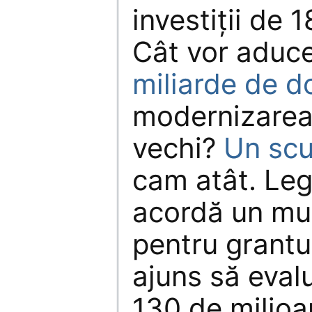
investiţii de 
Cât vor aduce
miliarde de do
modernizarea
vechi?
Un scu
cam atât. Leg
acordă un mul
pentru grantu
ajuns să eval
130 de milioa