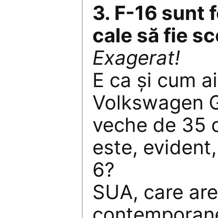
3. F-16 sunt 
cale să fie s
Exagerat!
E ca şi cum a
Volkswagen G
veche de 35 d
este, evident,
6?
SUA, care are
contemporane