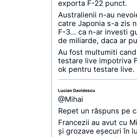
exporta F-22 punct.
Australienii n-au nevoie
catre Japonia s-a zis 
F-3… ca n-ar investi gu
de miliarde, daca ar p
Au fost multumiti cand
testare live impotriva 
ok pentru testare live.
Lucian Davidescu
@Mihai
Repet un răspuns pe c
Francezii au avut cu M
şi grozave eşecuri în l