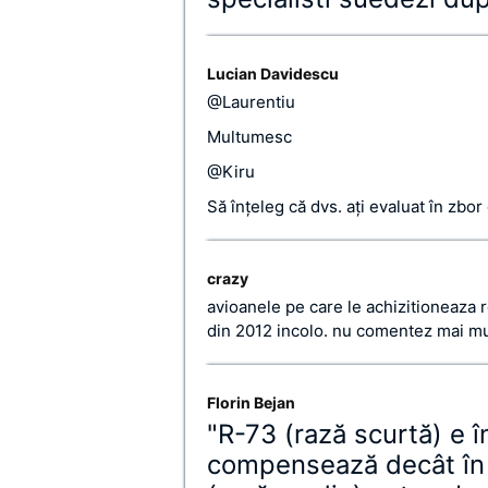
Lucian Davidescu
@Laurentiu
Multumesc
@Kiru
Să înţeleg că dvs. aţi evaluat în zbo
crazy
avioanele pe care le achizitioneaza 
din 2012 incolo. nu comentez mai mu
Florin Bejan
"R-73 (rază scurtă) e î
compensează decât în 