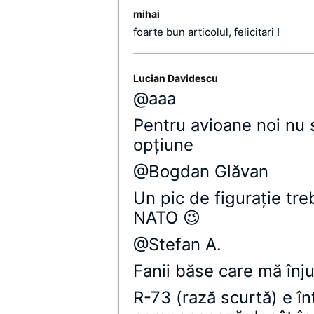
mihai
foarte bun articolul, felicitari !
Lucian Davidescu
@aaa
Pentru avioane noi nu s
opţiune
@Bogdan Glăvan
Un pic de figuraţie tre
NATO 😉
@Stefan A.
Fanii băse care mă înju
R-73 (rază scurtă) e în