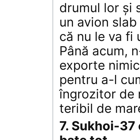
drumul lor şi 
un avion slab
că nu le va fi 
Până acum, n-
exporte nimic
pentru a-l cum
îngrozitor de
teribil de mar
7. Sukhoi-37 