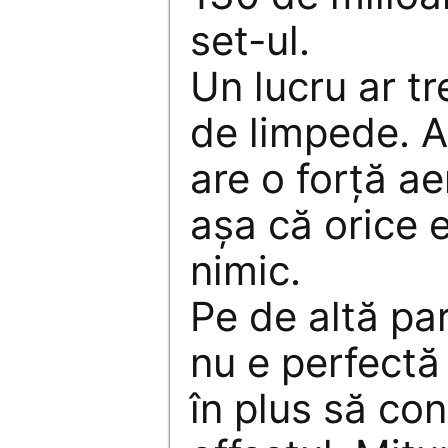
set-ul.
Un lucru ar tr
de limpede. 
are o forţă ae
aşa că orice 
nimic.
Pe de altă par
nu e perfectă
în plus să co