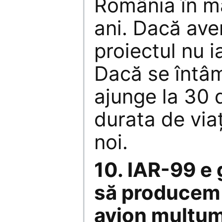
România în ma
ani. Dacă ave
proiectul nu i
Dacă se întâ
ajunge la 30 
durata de via
noi.
10. IAR-99 e
să producem
avion mulţum