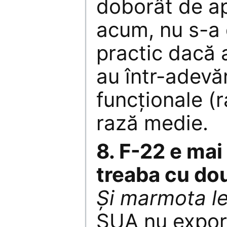
doborât de a
acum, nu s-a
practic dacă 
au într-adevă
funcţionale (
rază medie.
8. F-22 e mai e
treaba cu do
Și marmota le
SUA nu expor