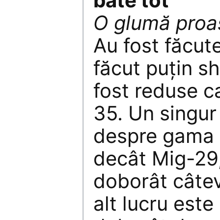
bate tot
O glumă proa
Au fost făcut
făcut puţin s
fost reduse c
35. Un singur
despre gama 
decât Mig-29,
doborât câtev
alt lucru este